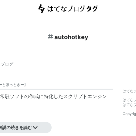
autohotkey
連ブログ
ーとほっときー
】
はてな
常駐ソフトの作成に特化したスクリプトエンジン
はてな
はてな
Copyrig
解説の続きを読む