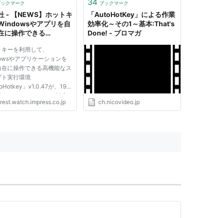
34
ブックマーク
ブックマーク
（例えばタブバー上で閉じる
杜 - 【NEWS】ホットキ
「AutoHotKey」による作業
ペー...
Windowsやアプリを自
効率化～その1～基本:That's
在に操作できる
Done! - ブロマガ
toHotkey」
トキーを利用して、
dowsやアプリケーションを
自在に操作できる高機能なス
プト実行環境
oHotkey」v1.0.47が、19日
された。Windowsに対応
rest.watch.impress.co.jp
ch.nicovideo.jp
フリーソフトで、編集部にて
dows XPでの動作を確認し
現在、作者のホームページか
ウンロードできる。
toHotkey」は、ホットキー
...