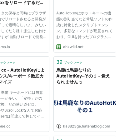
efoxをリロードするだけ
xeファイルを作ってみた
ィタの保存と同時にブラウザ
AutoHotkeyはホットキーへの機
動でリロードさせると開発が
能の割り当てなど常駐ソフトの作
どって素晴らしいよ、みたい
成に特化したスクリプトエンジ
をしてたら軽く派生したわけ
ン。多彩なコマンドが用意されて
ですが 自動リロードで開発
おり、GUIを持ったプログラムの
ジャイルにするたった一つの
作成も可能。 任意のキーの割り
.ma.la
ahkwiki.net
 31 < July < 2006 <
当て変更、マクロ、ウインドウ操
, NULL::something : out of
作 ... オープンソースの簡易プロ
eadphone
グラム言語、Windows用フリー
39
ックマーク
ブックマーク
//lowreal.net/logs/2006/07/
ソフト。
 cc - AutoHotKeyによ
馬鹿は馬鹿なりの
ail2u....
ウス/キーボード徹底カ
AutoHotKey-その１ - 覚え
マイズ
られませんっ
と準備 キーボードには無意
キーが多い。「変換」だの
変換」だの使い道ゼロ。
eやScrollLockなんてお飾
nsertは間違えて押してイラ
するだけ。マウスにしたっ
eue.cc
ka8823ge.hatenablog.com
たった3ボタンしかない貴重
イールクリックボタンを利用
の少ない、ちょっとした特殊