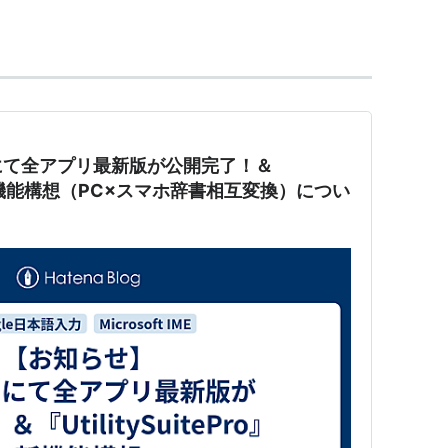
にて全アプリ最新版が公開完了！＆
Pro』新機能構想（PC×スマホ辞書相互変換）につい