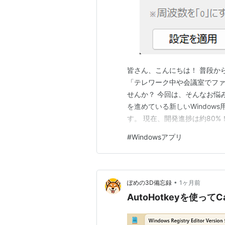
皆さん、こんにちは！ 普段か
「テレワーク中や会議室でフ
せんか？ 今回は、そんなお悩
を進めている新しいWindo
す。 現在、開発進捗は約80
ト
#
Windowsアプリ
•
ぽめの3D備忘録
1ヶ月前
AutoHotkeyを使って