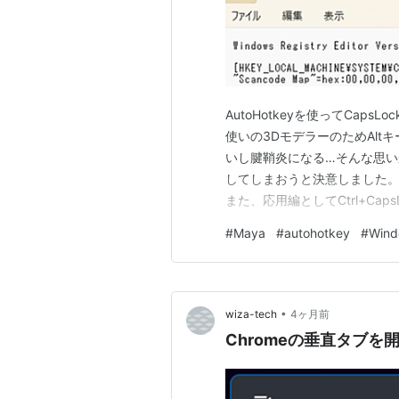
AutoHotkeyを使ってCaps
使いの3DモデラーのためAl
いし腱鞘炎になる…そんな思いか
してしまおうと決意しました。
また、応用編としてCtrl+Cap
ます。（左手でDeleteキー
#
Maya
#
autohotkey
#
Wind
トリの操作を含みます。再現
•
wiza-tech
4ヶ月前
Chromeの垂直タブを開