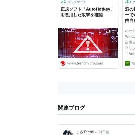
35
35
ブックマーク
動作
正規ソフト「AutoHotkey」
窓の
とか、
を悪用した攻撃を確認
ーで
由自
「Au
ホッ
Win
自由
クリ
「Aut
に公開
www.trendmicro.com
fo
する
Win
た。
らダ
「Au
を利用し
関連ブログ
•
まさTech!!
21日前