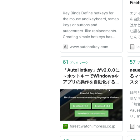
Fir
のe
Key Binds Define hotkeys for
エデ
the mouse and keyboard, remap
を自
keys or buttons and
はか
autocorrect-like replacements.
な話
Creating simple hotkeys has
なん
never been easier; you can do it
をア
www.autohotkey.com
la
in just a few lines or less! What is
方法！ <
AutoHotkey AutoHotkey is a
nulog
free, open-source scripting
the h
61
57
ブックマーク
ブ
language for Windows that
http:
「AutoHotkey」がv2.0.0に
neue
allows u...
31/1 h
～ホットキーでWindowsや
るマ
アプリの操作を自動化するツ
スタ
ール／マクロ言語の構文が改
目的
善、ただし後方互換性はなし
味な
「無
Paus
り。I
イラ
forest.watch.impress.co.jp
n
て、
なホ
頻度