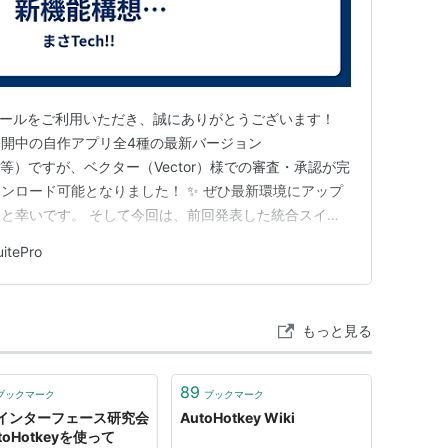
利ツールをご利用いただき、誠にありがとうございます！
開中の自作アプリ全4種の最新バージョン
ビルド等）ですが、ベクター（Vector）様での審査・承認が完
ンロード可能となりました！ ✨ ぜひ最新環境にアップ
と幸いです。 そして今回は、前回発表した統合スイー
uitePro』について、新たに追加を検討している新機能の構想
uitePro
もっと見る
89
ブックマーク
ブックマーク
インターフェース研究会
AutoHotkey Wiki
AutoHotkeyを使って