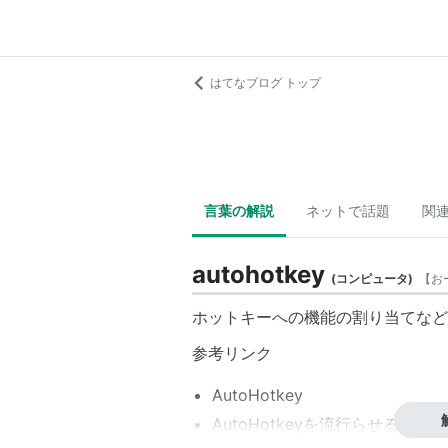
はてなブログ トップ
言葉の解説
ネットで話題
関
autohotkey
(
コンピュータ
)
【
お
ホットキーへの機能の割り当てなど
参考リンク
AutoHotkey
AutoHotkeyを流行らせるページ