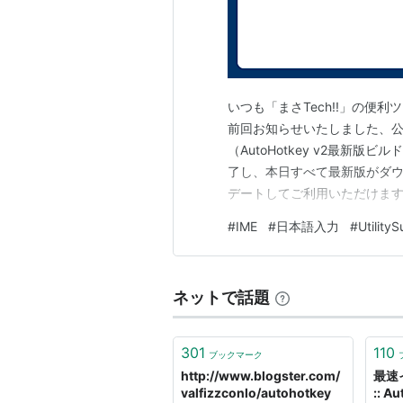
いつも「まさTech!!」の便
前回お知らせいたしました、公
（AutoHotkey v2最新版
了し、本日すべて最新版がダウ
デートしてご利用いただけます
トプロジェクト『UtilityS
#
IME
#
日本語入力
#
UtilityS
をお知らせいたします！
ネットで話題
301
110
ブックマーク
http://www.blogster.com/
最速
valfizzconlo/autohotkey
:: 