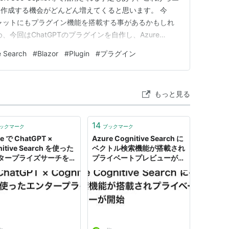
作成する機会がどんどん増えてくると思います。 今
ャットにもプラグイン機能を搭載する事があるかもしれ
今回はChatGPTのプラグインを自作し、Azure
接続してみました。 プラグインの構築方法 データについて 作業概
e Search
#
Blazor
#
Plugin
#
プラグイン
az…
もっと見る
14
ックマーク
ブックマーク
e で ChatGPT ×
Azure Cognitive Search に
nitive Search を使った
ベクトル検索機能が搭載され
タープライズサーチを実
プライベートプレビューが開
iita
始 - Qiita