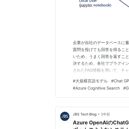
企業が自社のデータベースに蓄
質問を投げても回答を得るこ
いため、うまく回答を返すこと
決するため、各社でプラグイン
されたFAQ情報を用いて、チ
概要 実装方法 アーキテクチャ 
#
大規模言語モデル
#
Chat G
用するデータセット 過去の生成結果
#
Azure Cognitive Search
#
G
する文章 前…
•
JBS Tech Blog
3年前
Azure OpenAIのCh