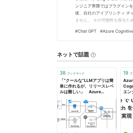
ンジニア界隈ではプラグインを
後、自社のアイプリシティ チ
ません。 その可能性を探るため、
Cognitive Searchに
#
Chat GPT
#
Azure Cognitiv
要 作業手順 Visual StudioでBl
ネットで話題
38
19
ブックマーク
ブ
「“クールな”LLMアプリは簡
Azur
単に作れるが、リリースレベ
Cog
ルは難しい」 Azure
エン
OpenAIとCognitive
現 - Q
Searchを使ったチャット機
能開発 | ログミーBusiness