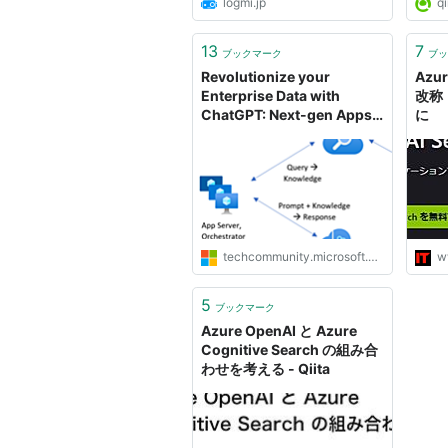
logmi.jp
qi
13
7
ブックマーク
ブッ
Revolutionize your
Azur
Enterprise Data with
改称 
ChatGPT: Next-gen Apps
に
w/ Azure OpenAI and
Cognitive Search |
Microsoft Community Hub
techcommunity.microsoft.com
w
5
ブックマーク
Azure OpenAI と Azure
Cognitive Search の組み合
わせを考える - Qiita