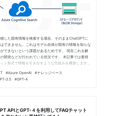
積した固有情報を検索する場合、そのままChatGPTに
とはできません。これはモデル自体が固有の情報を知らな
ができないという課題があるためです。 現在これを解
の開発などが行われている状況です。 本記事では蓄積
ャット形式で情報を引き出すような仕組みを構築します。
実装方法の概要 前準備 ナレッジ検索ChatGPT デモ 使
PT
#
Azure OpenAI
#
ナレッジベース
（ChatGPT、Fine Tuningモデル） 処理手順 入力
PT-3.5
#
GPT-4
atGPT APIとGPT-４を利用してFAQチャット