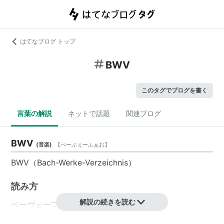
はてなブログ トップ
BWV
このタグでブログを書く
言葉の解説
ネットで話題
関連ブログ
BWV
(
音楽
)
【
べーぶぇーふぁお
】
BWV（Bach-Werke-Verzeichnis）
読み方
解説の続きを読む
ベーヴェーファウ
バッハ・ヴェルケ・フェアツァイヒニス