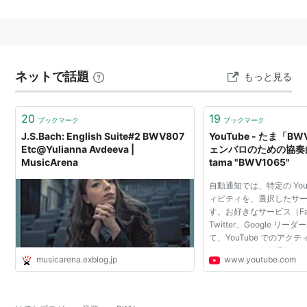
「Werke」は作品、「Verzeichnis」は目録、表という
意味。バッハ作品主題目録番号。
ネットで話題
もっと見る
音楽学者ヴァルフガング・シュミーダーによるバッハの
20
19
ブックマーク
ブックマーク
作品番号
．
J.S.Bach: English Suite#2 BWV807
YouTube - たま「BW
1958年に「バッハ作品主題目録」として出版．
Etc@Yulianna Avdeeva |
ェンバロのための協奏
BWV番号はジャンル毎に整理されている．
MusicArena
tama "BWV1065"
ただし、現在の研究ではバッハ以外の作品とされるもの
自動通知では、特定の You
ィビティを、選択したサ
もかなり含まれている。
す。お好きなサービス（Fac
Twitter、Google リ
ジャンル
て、YouTube でのアク
知らせます。自動通知は
musicarena.exblog.jp
www.youtube.com
カンタータ
ます。
:1番から200番近辺までが教会カンタータで200番近く