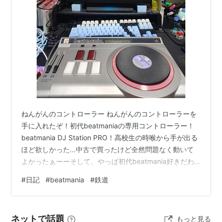
る。
EXPERT
2ndMIXまではゲージそのもののシステムは増減量に違
いがあるものの、ノーマルと変わらないが3rdMIXより
「減るけど増えない」「無くなったら終わり」のゲージ
システムに変更された。
フリースクラッチ
ねんがんのコントローラー ねんがんのコントローラーを
手に入れたぞ！初代beatmaniaの専用コントローラー！
初代と2ndMIXのみ存在。
beatmania DJ Station PRO！高校生の時喉から手が出る
一定区間、ターンテーブルを自由に操作していい区間が
ほど欲しかった…中古で買ったけど全然問題なく動いて
あり、この範囲でスクラッチすればGOODになり、しな
よかったぁーーそして、やっぱ初代beatmania好きだわ
ーめっちゃやってたからほんと思い入れが凄いあるとり
ければPOORとなる。
*2
#
日記
#
beatmania
#
鉄道
あえず２７年？の悲願が果たせた！！！ 東武10030型
2ndMIXにはフリースクラッチ区間にもスクラッチノー
に，近鉄標準色風ラッピングを実施 railf.jp近鉄が東武
ト(白線オブジェ)があり、そこでスクラッチすれば
8000系カラーだったから8000系でやるのかと思ったら
GREATが出るように。
ネットで話題
もっと見る
10000系10030型でやるのかーー 鉄道指令RTS「次に参