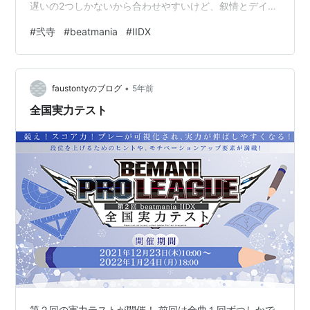
遅いの2つしかないから合わせやすいけど、叙情とデイド
リはどうやったらスコア出せるのか全く分からん・・・
#
弐寺
#
beatmania
#
IIDX
デイドリに関しては譜面もごちゃごちゃでそっちの面で
も押せないし・・・Dは最後の縦連が苦手すぎる。でも頑
張ってエクハとれた！（クリアランプ関係ないことは
•
重々承知） あとは、解禁した禊を初見クリアできた。調
faustontyのブログ
5年前
子いいのかもしれない。 e-amusementアプリの画像を
全国実力テスト
PCで取り込めるよう…
第２回の実力テストが開催！ 前回は全曲１回ずつしかで