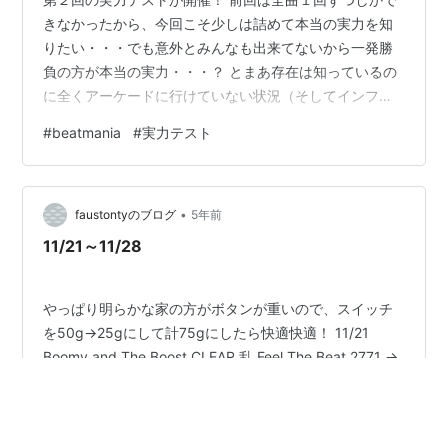
きなかったから、今回こそ少しは詰めて本当の実力を知
りたい・・・でも意外とみんなも出来てないから一発勝
負の方が本当の実力・・・？ とまあ存在は知っているの
に全くアーケードに行けていない状況（そしてインフィ
ニタスも更新滞っている）なので、次行ったときはこれ
#
beatmania
#
実力テスト
ばっかりになりそうかなー NOTESのHydrogen
Bluebackのタカタカタっていうプチトリルがなぜか苦手
（光らん） そしてCHARGEのROCK女は確かハネ譜面じ
•
ゃなかった？すごい個人差大きそう・・・ ダブルも少し
faustontyのブログ
5年前
かじっている身としては、ダブルの実力テストも作って
11/21～11/28
ほしいけど、シングルで…