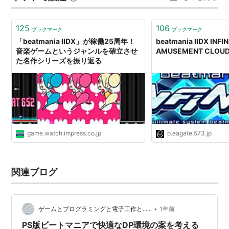
ります電車は」，Steam…
一回転スクラッチ
125
106
ブックマーク
ブックマーク
7thMIXのみ登場。
「beatmania IIDX」が稼働25周年！
beatmania IIDX INFIN
緑の長いオブジェの開始点からターンテーブルを回しは
音楽ゲームというジャンルを確立させ
AMUSEMENT CLOU
た名作シリーズを振り返る
じめ、終了点で丁度360°回して止めるという操作をし
て初めてGREATが出る。
THE FINALにも入っているが7thMIX楽曲にのみ存在
し、それ以外の曲には存在しない。
EXPERT+
game.watch.impress.co.jp
p.eagate.573.jp
10曲プレイできるEXPERT。
6thMIX以降に収録されており、10曲プレイできてお得
関連ブログ
だが平均難易度が8以上という酷いコースである。
なお、7thMIX・THE FINALとだんだんレベルが上がっ
ていった。
•
ゲームとプログラミングと電子工作と......
1年前
7thMIXに関してはインターネットランキング対象コー
PS版ビートマニアで快適なDP環境の案を考える