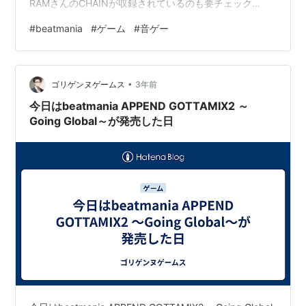
RAMさんのCHAINが収録されているのも要チェック
SLAKEさんのSODAも見逃せない ボーナスエディットと
#
beatmania
#
ゲーム
#
音ゲー
して20,novemberやAttack the music、 Acid
Bomb（ANOTHER)なども収録されていてナイス😎 ラン
キング参加中ゲームブログやってる人の集まり場！
•
ゴリゲンヌゲームス
3年前
今日はbeatmania APPEND GOTTAMIX2 ～
Going Global～が発売した日