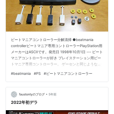
ビートマニアコントローラー分解清掃 ●beatmania
controllerビートマニア専用コントローラーPlayStation用
メーカーはASCIIです。発売日 1998年10月1日 --- ビート
マニアコントローラーが好き プレイステーション用ビー
トマニア専用コントローラー。 ゲーセンと同じような操
作ができるアーケードコントローラーの一種です。 かな
#
beatmania
#
PS
#
ビートマニアコントローラー
り特殊なデザインのコントローラーで 見た目も大好きで
す。 音ゲーって専用コントローラーで遊ぶ事が前提なソ
フトも多いですよね。 ビートマニアもポップンも、サン
•
バでアミーゴも♪ PS標準のパッドでも操作はできます
faustontyのブログ
5年前
が、物足りないんですよね。。 雰囲…
2022年初デラ