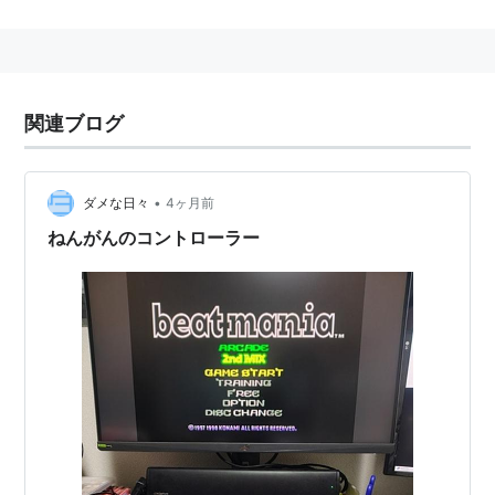
て音楽を奏でるゲーム。いわゆる「
音ゲー
(音楽ゲーム
の略)」。
音楽的なアプローチとしてヒップホップやテクノなどの
クラブミュージックを前面に出し、大人気を博す。
関連ブログ
2002年07月26日、５鍵盤シリーズでは最後作となる
「beatmania THE FINAL」が稼動開始！
略称「
ビーマニ
」、「五鍵
*1
」。
•
ダメな日々
4ヶ月前
ねんがんのコントローラー
ルール
画面上を流れる譜面。そこにある音符がラインに重なっ
たら対応する鍵盤を押すか、ターンテーブルを回す。
曲が終わって一定以上のゲージがあればOK。
なお、このルールは兄弟作のIIDX・IIIも同じ。
特殊ルール
モードやバージョンなどで特殊なルールも存在してい