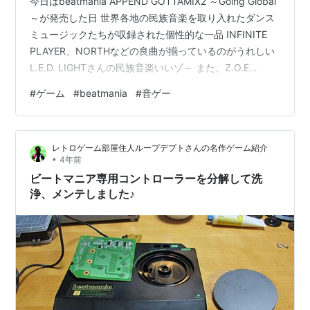
今日はbeatmania APPEND GOTTAMIX2 ～Going Global
～が発売した日 世界各地の民族音楽を取り入れたダンス
ミュージックたちが収録された個性的な一品 INFINITE
PLAYER、NORTHなどの良曲が揃っているのがうれしい
L.E.D. LIGHTさんの民族音楽いいゾ～ また、Z.O.E
(gamelan minimal mix)はZONE OF THE ENDERS Z.O.E
#
ゲーム
#
beatmania
#
音ゲー
のAnubis(impossible)のリミックスなのも見逃せない そ
してボーナスエディットとしてcomplete MIX 2で登場し
たSUPER HIGHWAY (SUPER SUB…
レトロゲーム部屋住人ループデプトさんの名作ゲーム紹介
•
4年前
ビートマニア専用コントローラーを分解して洗
浄、メンテしました♪