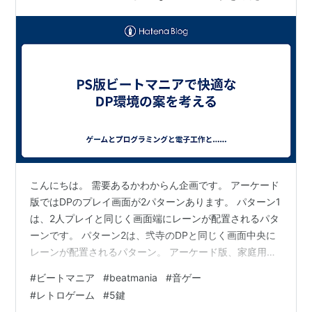
スでもあった。
バージョン
システムの関係上定期的に収録曲の入れ替えが行われて
おり、そのたびにいろいろテーマが定まっていた。
初期バージョン
無印(1st)、2ndMIX、3rdMIX、completeMIX
DJ syndrome
こんにちは。 需要あるかわからん企画です。 アーケード
版ではDPのプレイ画面が2パターンあります。 パターン1
4thMIX、5thMIX、completeMIX2
は、2人プレイと同じく画面端にレーンが配置されるパタ
ーンです。 パターン2は、弐寺のDPと同じく画面中央に
派生版（これらは全バージョンにおいて収録曲が全
レーンが配置されるパターン。 アーケード版、家庭用版
く違う）
共に終盤以前はパターン1でしたが、終盤ではパターン2
#
ビートマニア
#
beatmania
#
音ゲー
clubMIX、featuring Dreams Come True、CORE
となっています。 そして、終盤以前の曲をパターン2で
#
レトロゲーム
#
5鍵
遊びたいと思った場合、終盤の作品に曲が収録されてい
REMIX