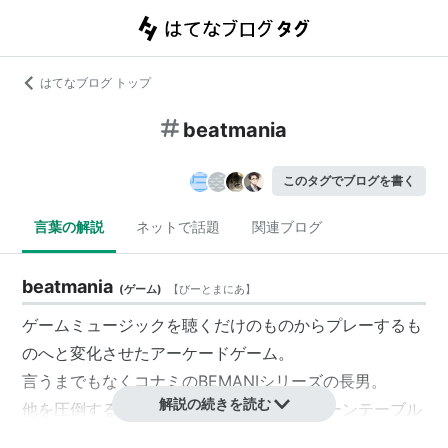
はてなブログ トップ
beatmania
このタグでブログを書く
言葉の解説
ネットで話題
関連ブログ
beatmania
(
ゲーム
)
【
びーとまにあ
】
ゲームミュージックを聴くだけのものからプレーするも
のへと変化させたアーケードゲーム。
言うまでもなくコナミのBEMANIシリーズの長男。
解説の続きを読む
他を圧倒する大きな筐体に５つの鍵盤とターンテーブル
が特徴で、鍵盤を叩いたりターンテーブルを回したりし