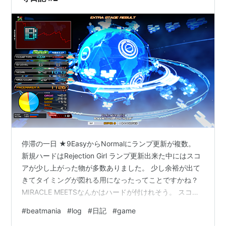
停滞の一日 ★9EasyからNormalにランプ更新が複数。
新規ハードはRejection Girl ランプ更新出来た中にはスコ
アが少し上がった物が多数ありました。 少し余裕が出て
きてタイミングが図れる用になったってことですかね？
MIRACLE MEETSなんかはハードが付けれそう。 スコア
ももうちょっと頑張ったらA行けそうですね。 後、今日
#
beatmania
#
log
#
日記
#
game
忘れていた苦手項目 「軸」を思い出しました。 軸、苦手