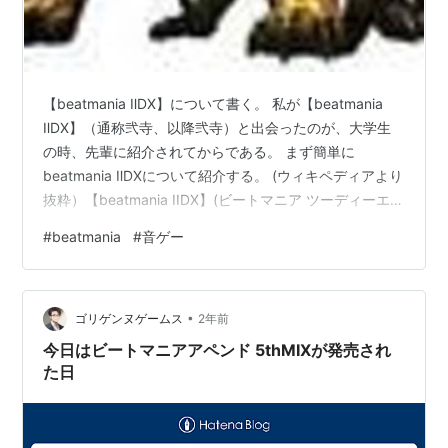
ース
beatmania GB
【beatmania ⅡDX】について書く。 私が【beatmania
ⅡDX】（通称弐寺、以降弐寺）と出会ったのが、大学生
beatmania GB2 ガッチャミックス
の時、先輩に紹介されてからである。 まず簡単に
beatmania GB ガッチャミックス2
beatmania ⅡDXについて紹介する。 (ウィキペディアより
beatmania for WonderSwan
抜粋）【beatmania IIDX】(ビートマニア ツーディーエッ
クス)は1999年（平成11年）からコナミが稼働している
#
beatmania
#
音ゲー
DJシミュレーションの音楽ゲームである。本シリーズは
*1
:
IIIと区別するため初代五鍵と言ったりもする
『BEMANIシリーズ』の第2作目であり、IIDX、弐寺とい
*2
:
結果としてフリースクラッチの最高判定がGOODに
う略称で知られている。 本シリーズの基本操作は
なる関係上、曲によって最高得点が10万点ではない曲も
•
『beatmania』シリーズとほぼ同じだが、同シリーズの
ゴリゲンヌゲームス
2年前
あった。
操作デバイスのボタンが5…
今日はビートマニアアペンド 5thMIXが発売され
た日