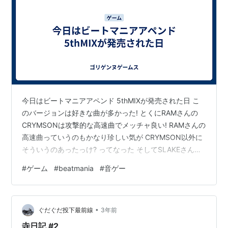
今日はビートマニアアペンド 5thMIXが発売された日 こ
のバージョンは好きな曲が多かった! とくにRAMさんの
CRYMSONは攻撃的な高速曲でメッチャ良い! RAMさんの
高速曲っていうのもかなり珍しい気が CRYMSON以外に
そういうのあったっけ? ってなった そしてSLAKEさんの
DENIMもかなり良い この時期はRAMさん、SLAKEさんの
#
ゲーム
#
beatmania
#
音ゲー
新曲が多くて個人的にうれしい✨ L.E.D.LIGHTさんの
OVER BLAST!! やTHE EARTH LIGHTが収録されているの
もナイス Miracle Moon ～L.E.D.LIGHT STYLE MIX～があ
•
るのもいいねえー ダンスダンス…
ぐだぐだ投下最前線
3年前
寺日記 #2