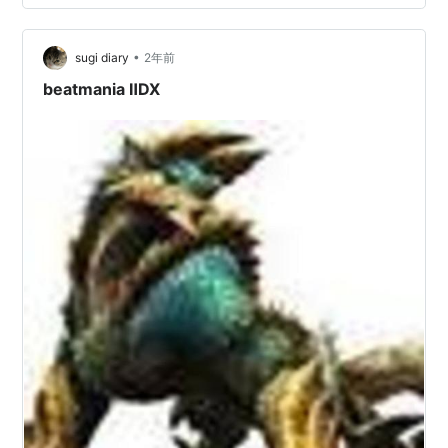
ることがあるので、終盤の作品を遊べば問題ありません
後期
でした。 しかし、家庭用版ではどうでしょう。 アーケー
ド版と違い、終盤以前の曲は遊べません。 なので、今回
•
sugi diary
2年前
6thMIX、7thMIX、THE FINAL
は終盤以前の曲をパター…
beatmania ⅡDX
家庭用作品
beatmania（アーケード2ndMIX＋家庭用オリジナル
Yebisu MIX）
beatmania APPEND 3rdMIX
beatmania APPEND GOTTAMIX
beatmania APPEND 4thMIX
beatmania APPEND 5thMIX
beatmania BEST HITS
beatmania featuring Dreams Come True
beatmania APPEND GOTTAMIX2
beatmania 6thMIX+CORE REMIX
THE SOUND OF TOKYO beatmania 小西康陽プロデュ