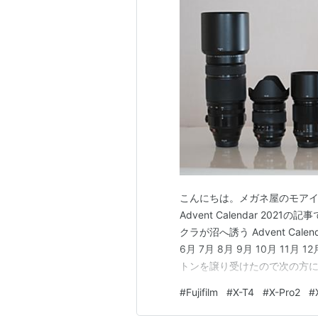
こんにちは。メガネ屋のモアイで
Advent Calendar 2021
クラが沼へ誘う Advent Calen
6月 7月 8月 9月 10月 1
トンを譲り受けたので次の方
#
Fujifilm
#
X-T4
#
X-Pro2
#