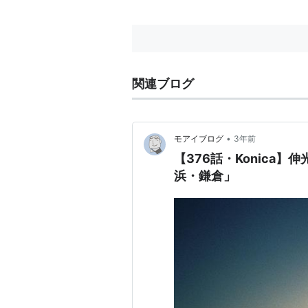
https://t.co/C35xRBryDC"
関連ブログ
•
モアイブログ
3年前
【376話・Konica】伸
浜・鎌倉」