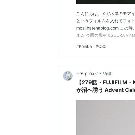
こんにちは。メガネ屋のモアイです。さ
というフィルムを入れてフォトウ
moai.hatenablog.c
ルム 今回の機材 ESCURA vi
#
Konika
#
C35
•
モアイブログ
5年前
【279話・FUJIFILM・K
が沼へ誘う Advent Ca