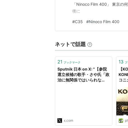
「Ninoco Film 400」 
後に
#
C35
#
Ninoco Film 400
ネットで話題
21
13
ブックマーク
ブ
Sputnik 日本 on X: "【参院
【K
選立候補の歌手・さや氏「政
KON
治に無関係ではいられな
コニ
い」】 🎙️ スプートニクはこの
ヒッ
ごろ、YouTubeチャンネル
売さ
「文化人放送局」の司会者で
ル -
もあり、今回の参議院選挙に
ド
参政党から立候補した候補し
た歌手のさや氏
（@sayaohgi）にインタビ
x.com
p
ューを行った。