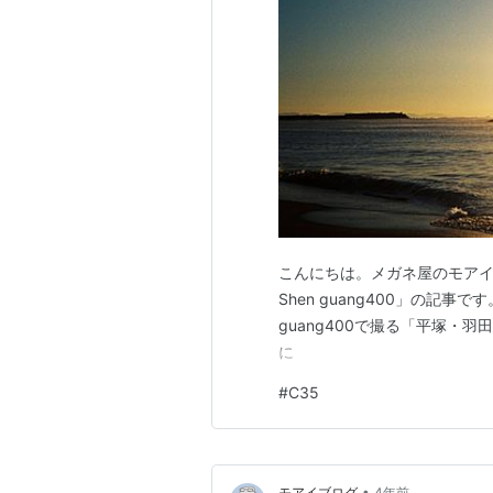
こんにちは。メガネ屋のモアイ
Shen guang400」の記事
guang400で撮る「平塚・羽
に
#
C35
•
モアイブログ
4年前