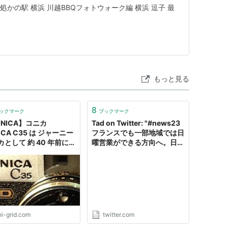
東京の何処かの駅 横浜 川越BBQフォトウォーク編 横浜 逗子 最
もっと見る
8
ックマーク
ブックマーク
ONICA】コニカ
Tad on Twitter: "#news23
ICA C35 は ジャーニー
フランスでも一部地域では日
カとして 約 40 年前に大
曜営業ができる方向へ。日本
トし 現在 高額買取・販
のようになるのかと思った
れている隠れた稀少モデ
ら、日曜出勤の場合は給料が
 Φ-GRID：ファイグリッ
なんと2倍。しかしそれでも
市民は「ビジネスの競争原理
の犠牲者になる」「社会的な
後退」と冷静。
https://t.co/c35g3oFAD3"
hi-grid.com
twitter.com