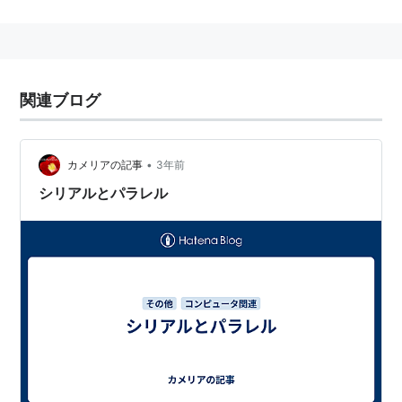
ところが、プロセッサの構造が複雑になるため、
高クロ
ック化
の障害となり始め、CISCよりもRISCの方が優れ
ているという議論が1990年代にはなされたものであ
る。
関連ブログ
代表的なCISCプロセッサはIntel社のx86系列。しかし
Pentiumの頃から内部構造にRISC的な要素を取り入れ始
め、現在ではRISCと大差がなくなっている。
•
カメリアの記事
3年前
シリアルとパラレル
対義語：
RISC
*1
:
複合命令セットコンピュータ