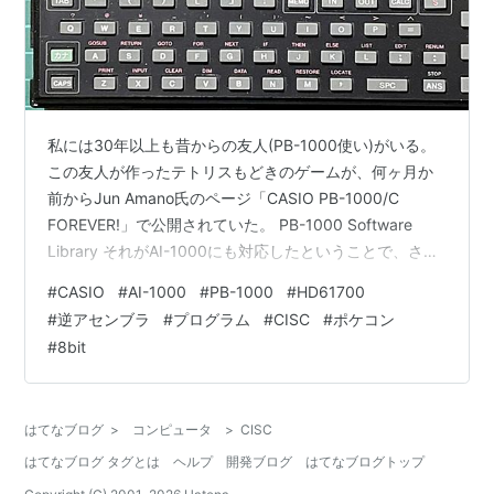
私には30年以上も昔からの友人(PB-1000使い)がいる。
この友人が作ったテトリスもどきのゲームが、何ヶ月か
前からJun Amano氏のページ「CASIO PB-1000/C
FOREVER!」で公開されていた。 PB-1000 Software
Library それがAI-1000にも対応したということで、さっ
そくダウンロードして遊んでみた！ 懐かしい……これで
#
CASIO
#
AI-1000
#
PB-1000
#
HD61700
うまれて初めてテトリス見た＆遊んだんだよね。 当時、
#
逆アセンブラ
#
プログラム
#
CISC
#
ポケコン
自分が愛用してるマシンに移植してみようと考えて、約
#
8bit
２週間掛けてオールアセンブラで作った。初めて使う
8086だったこともあり、大変苦労した覚えがある。 開
発してる期間には、目をつぶっ…
はてなブログ
>
コンピュータ
>
CISC
はてなブログ タグとは
ヘルプ
開発ブログ
はてなブログトップ