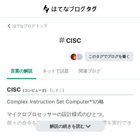
はてなブログ トップ
CISC
このタグでブログを書く
言葉の解説
ネットで話題
関連ブログ
CISC
(
コンピュータ
)
【
しすく
】
Complex Instruction Set Computer
*1
の略
マイクロプロセッサーの設計様式のひとつ。
個々の命令を高級言語に近づけ、複雑な処理を実行でき
解説の続きを読む
るようにすることで処理能力の向上をはかっている。