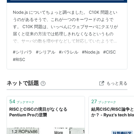
Node.js についてちょっと調べました。 C10K 問題とい
うのがあるそうで、これが一つのキーワードのようで
す。 C10K 問題は、いっぺんにウェブサーバにクエリが
届くと従来の方法では処理しきれなくなるというもの
で、サーバの数を増やすなどして対応していたようで
す。旧来型ウェブサーバ Apache HTTP Server などで
#
シリパラ
#
シリアル
#
パラレル
#
Node.js
#
CISC
す。それを解決したのが Node.js であったり nginx であ
#
RISC
ったりするのだそうです。 で、従来の方法というのがク
エリ一つひとつを別プロセスで処理するのだそうです。
するとクエリがいっぺんに集中したときプロセスを増や
ネットで話題
もっと見る
す上限に達して、処理できなくなるということです。…
54
27
ブックマーク
ブックマーク
RISCとCISCの境目がなくなる
結局CISC/RISC論
Pentium Proの逆襲
か？ - Ryuz's tech bl