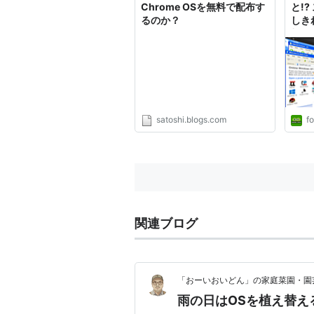
Chrome OSを無料で配布す
と!
*1
:
ゲストでも使用可能
るのか？
しき
撃／
めた
リの
可能
satoshi.blogs.com
fo
関連ブログ
「おーいおいどん」の家庭菜園・園
雨の日はOSを植え替える日