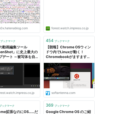
s0x.hatenablog.com
forest.watch.impress.co.jp
454
ブックマーク
ブックマーク
の動画編集ツール
【朗報】Chrome OSウィン
penShot」に史上最大の
ドウ内でLinuxが動く！
プデート ～被写体を自
Chromebookがますます便
跡するAIエフェクト／
利に！！ | ソフトアンテナ
rome OS ~最新技術と戦略を完全ガイド~
ome OS/Chromebook
式にサポートされる
島聡,伊藤千光,太田昌吾,まえだひさこ,向井領治
インプレス
24
ク
: 422回
rest.watch.impress.co.jp
softantenna.com
グ (31件) を見る
369
ブックマーク
ブックマーク
rome拡張なのにOS……だ
Google Chrome OS のご紹