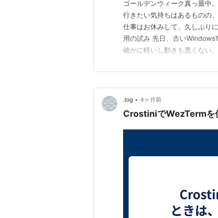
ゴールデンウィーク真っ最中。
行きたい気持ちはあるものの
仕事はお休みして、久しぶりに
用の試み 先日、古いWindows
確かに軽いし動きも悪くない。
の低いChromebook」 と
普段の作業はMacやWindows
…
•
.log
4ヶ月前
CrostiniでWezTe