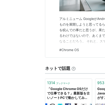
ダウンロード
Chromium OS - The Chromium 
アルミニューム GoogleがAndr
ものを展開しようと思ってるらしい。
Directory Listing of . (Chromi
を睨んでの事だと思うが、果た
るわけではないので、あくまで
紹介ムービー
なることだろう。 それと、スマホ（
て、シームレスにアプリを使う
#
Chrome OS
つで出来る様になるのがメリッ
ネットで話題
1314
953
ブックマーク
「Google Chrome OSだけ
Goo
で仕事できる？」最新版を古
Jav
いノートPCで動かしてみる|
がすご
ガジェット通信 GetNews