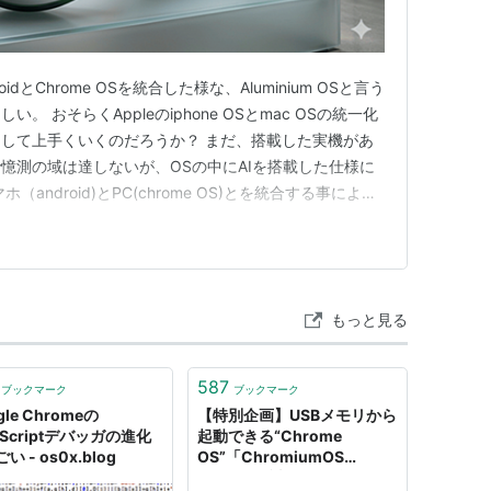
Projects
oidとChrome OSを統合した様な、Aluminium OSと言う
 おそらくAppleのiphone OSとmac OSの統一化
um OS Builds)
して上手くいくのだろうか？ まだ、搭載した実機があ
憶測の域は達しないが、OSの中にAIを搭載した仕様に
android)とPC(chrome OS)とを統合する事によっ
ことが出来るのと、それぞれで行っていたUPDATEも一
トなんだろう。 ただ、少し心…
もっと見る
587
ブックマーク
ブックマーク
gle Chromeの
【特別企画】USBメモリから
aScriptデバッガの進化
起動できる“Chrome
い - os0x.blog
OS”「ChromiumOS
ZERO」を試す 前編