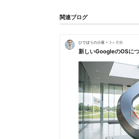
Google Chrome上で行えるア
カウントを利用してログインする必
関連ブログ
Web Store」にてインストールを
常にインターネットに繋がっている
メントの作成や写真閲覧などが行え
•
ひでぼうの小屋
3ヶ月前
2009年7月7日、発表。同年11月19日
新しいGoogleのOS
「Chromium OS」のソースコー
主なショートカット
Ctrl + スペース：日本語入力切
Alt + Tab（F5）：ウインドウ
Ctrl + M：ファイルマネージャ
Ctrl + Tab：タブ切り替え
Ctrl + Alt + T：ターミナル
Ctrl + F5（Print Scree
Ctrl + Alt + /：キーボー