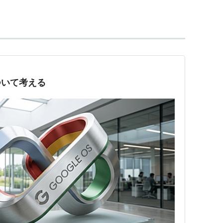
プリケーション群を使うことに特化したOS。Googleア
要があり
*1
、アプリケーションは主に「Chrome
行う。
ことが前提とされているが、オフラインでもドキュ
る。
、Google Chrome OSのオープンソース版
について考える
ドが公開。
り替え
切り替え
ー
n）：スクリーンショットを撮る
ドショートカットのヘルプページ