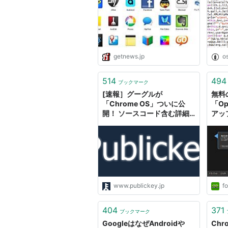
関連キーワード
getnews.jp
o
Chromebook
Google Chrome
514
494
ブックマーク
[速報］グーグルが
無料
「Chrome OS」ついに公
「O
開！ ソースコード含む詳細
アッ
を明らかに－ Publickey
動追
Google Ch
Chr
も正
作者:
小池良次,中
出版社/メーカー:
発売日:
2010/03/
メディア:
単行本
購入
: 2人
クリッ
www.publickey.jp
fo
この商品を含むブロ
404
371
ブックマーク
GoogleはなぜAndroidや
Ch