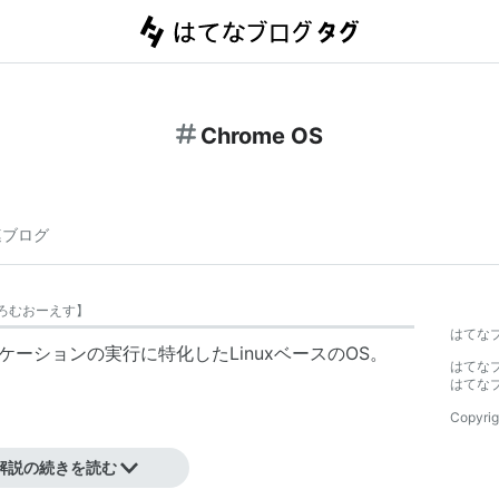
Chrome OS
連ブログ
ろむおーえす
】
はてな
リケーションの実行に特化したLinuxベースの
OS
。
はてな
はてな
。
Copyrig
解説の続きを読む