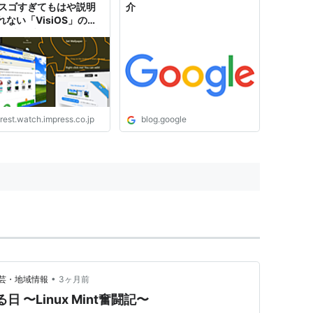
? スゴすぎてもはや説明
介
れない「VisiOS」の衝
タブとブックマークを極
らOSになった？ アプ
インストール・実行まで
【やじうまの杜】
rest.watch.impress.co.jp
blog.google
•
芸・地域情報
3ヶ月前
 〜Linux Mint奮闘記〜