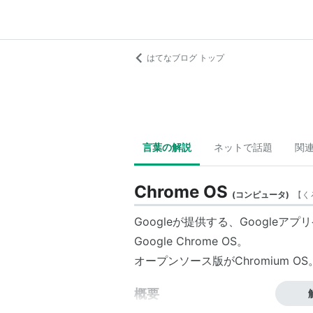
はてなブログ トップ
言葉の解説
ネットで話題
関
Chrome OS
(
コンピュータ
)
【
く
Google
が提供する、Googleアプ
Google Chrome OS。
オープンソース
版が
Chromium OS
概要