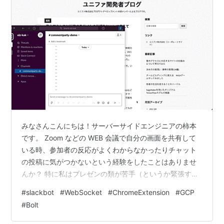
みなさんこんにちは！サーバーサイドエンジニアの柿本
です。 Zoom などの WEB 会議で自分の画面を共有して
いる時、参加者の反応がよくわからなかったりチャット
の投稿に気がつかないという経験をしたことはありませ
んか？ 特に私はプレゼンの類が苦手（というか緊張す
る）なので、チャットのアイコンにバッジがついても全
#
slackbot
#
WebSocket
#
ChromeExtension
#
GCP
く気がつかないのです。 ならいっそのこと、動画共有サ
#
Bolt
イトのように、参加者のコメントが画面上に流れるよう
にすれば流石に気づくでしょ！ということで、チャット