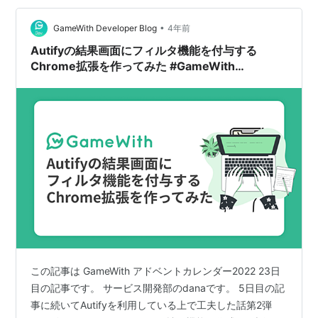
でホストされる（拡張機能のパッケージに含まれていな
い）ソースコードを読み込んでの実行が許可されていな
•
GameWith Developer Blog
4年前
いので…
Autifyの結果画面にフィルタ機能を付与する
Chrome拡張を作ってみた #GameWith
#TechWith #Autify
この記事は GameWith アドベントカレンダー2022 23日
目の記事です。 サービス開発部のdanaです。 5日目の記
事に続いてAutifyを利用している上で工夫した話第2弾