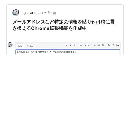
の投稿が画面に流れるようにしました。
•
light_and_cat
5年前
メールアドレスなど特定の情報を貼り付け時に置
き換えるChrome拡張機能を作成中
github.com メールアドレスやパスワード、トークンなど
を意図せず貼り付けられたままSlackやGitHub上に投稿さ
れてしまうことを防ぐため、設定した正規表現に引っか
かった文字列をフィルターするChrome機能を作成中(ま
だβ版です！)。 こんな感じで今はまだメールアドレスだ
けにしか対応しておらず、Consoleにもデバッグ情報がも
#
ChromeExtension
#
JavaScript
りもり出力される仕様です。(人柱募集中) 最低限必要だ