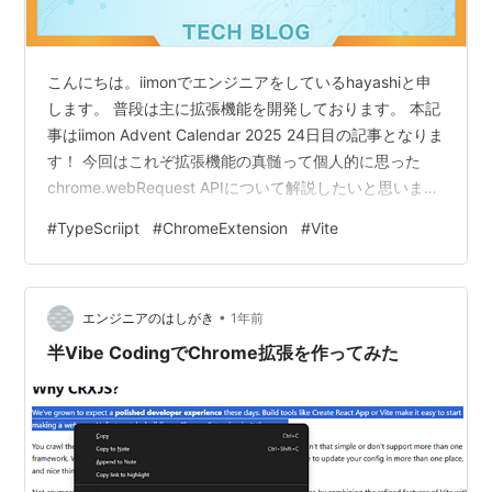
こんにちは。iimonでエンジニアをしているhayashiと申
します。 普段は主に拡張機能を開発しております。 本記
事はiimon Advent Calendar 2025 24日目の記事となりま
す！ 今回はこれぞ拡張機能の真髄って個人的に思った
chrome.webRequest APIについて解説したいと思いま
す！ chrome.webRequest APIとは chrome.webRequest
#
TypeScriipt
#
ChromeExtension
#
Vite
APIとはChrome Extensions(拡張機能)で用意されている
APIです。 このAPIはトラフィックをモニタリングして分
析し、送信中のリクエストを傍受、ブロック、変更する
•
ことが出来るAP…
エンジニアのはしがき
1年前
半Vibe CodingでChrome拡張を作ってみた