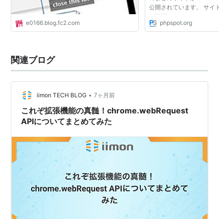
公開されています。 サイ
を計測したり、テストを
e0166.blog.fc2.com
phpspot.org
み込みをしないでもCSS
便利そうなものばかり...
関連ブログ
•
iimon TECH BLOG
7ヶ月前
これぞ拡張機能の真髄！chrome.webRequest
APIについてまとめてみた