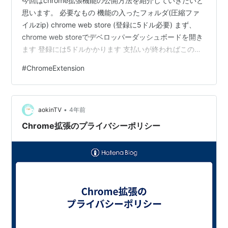
今回はchrome拡張機能の公開方法を紹介していきたいと
思います。 必要なもの 機能の入ったフォルダ(圧縮ファ
イルzip) chrome web store (登録に5ドル必要) まず、
chrome web storeでデベロッパーダッシュボードを開き
ます 登録には5ドルかかります 支払いが終わればこのよ
うな画面が表示されます。 ここに機能の入った圧縮ファ
#
ChromeExtension
イルをアップロードすれば公開されます。 また、公開に
は審査が必要でこれを通過するにはアカウントの設定や
機能の使用目的などをしっかりと記入しなければいけま
•
せん。 審査が通るとこの様に公開済みになります。 以上
aokinTV
4年前
がchrome拡張機能の公開方法で…
Chrome拡張のプライバシーポリシー