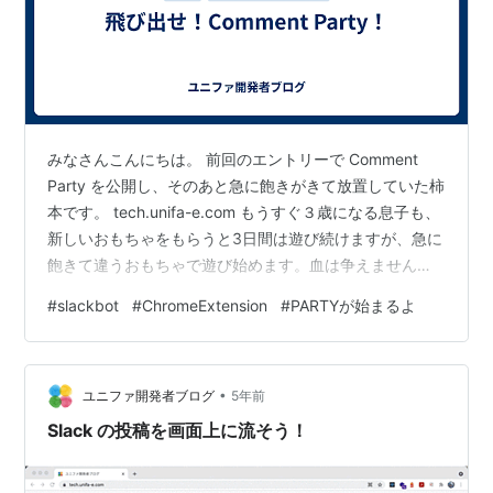
みなさんこんにちは。 前回のエントリーで Comment
Party を公開し、そのあと急に飽きがきて放置していた柿
本です。 tech.unifa-e.com もうすぐ３歳になる息子も、
新しいおもちゃをもらうと3日間は遊び続けますが、急に
飽きて違うおもちゃで遊び始めます。血は争えません
ね。 ですが、私は３歳児ではないので、せっかく作った
#
slackbot
#
ChromeExtension
#
PARTYが始まるよ
Comment Party をもうちょっと成長させようと思いま
す。 この記事は、ユニファ Advent Calendar 2021の12
日目の記事としてお送りいたします。 adventar.org
•
ユニファ開発者ブログ
5年前
Slack の投稿を画面上に流そう！