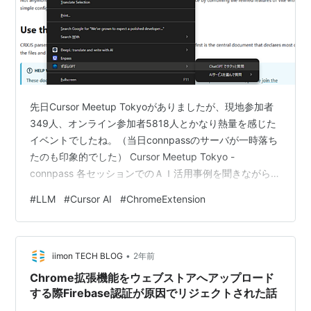
先日Cursor Meetup Tokyoがありましたが、現地参加者
349人、オンライン参加者5818人とかなり熱量を感じた
イベントでしたね。（当日connpassのサーバが一時落ち
たのも印象的でした） Cursor Meetup Tokyo -
connpass 各セッションでのＡＩ活用事例を聞きながら、
私ももっとAIを活用したコーディングも試していくべき
#
LLM
#
Cursor AI
#
ChromeExtension
だろうなーという漠然とした思いから 半Vibe
Coding（一部自分でもコードを書いたりコードの詳細な
指示をしたのでそういう意味で"半"と書いてます）をや
•
ってみたので記事に起こしてみます。 今回やりたかった
iimon TECH BLOG
2年前
こと 抱えていた課題 具体的な実…
Chrome拡張機能をウェブストアへアップロード
する際Firebase認証が原因でリジェクトされた話