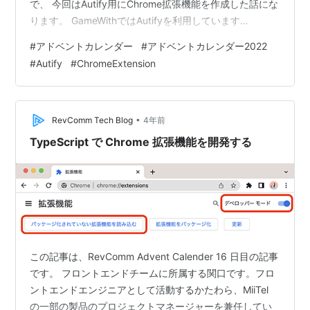
で、 今回はAutify用にChrome拡張機能を作成した話にな
ります。 GameWithではAutifyを利用しています
autify.com 改めてのご紹介となりますが、Autifyは画面
#
アドベントカレンダー
#
アドベントカレンダー2022
操作を録画してテストを作成し、AIを用いたテスト実行
#
Autify
#
ChromeExtension
を行ってくれる便利なサービスです。 詳細は前回の記事
をご覧ください。 tech.gamewith.co.jp テスト実行時間
が気になる テスト完了後に通知が来るため気にする必
要…
•
RevComm Tech Blog
4年前
TypeScript で Chrome 拡張機能を開発する
この記事は、RevComm Advent Calender 16 日目の記事
です。 フロントエンドチームに所属する関口です。フロ
ントエンドエンジニアとして活動するかたわら、MiiTel
の一部の製品のプロジェクトマネージャーを兼任してい