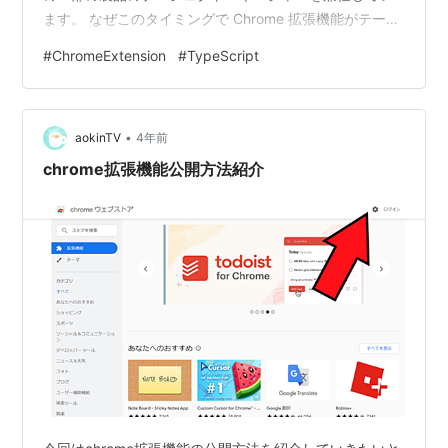
ます。 なぜこのタイミングで Chrome 拡張機能がテーマ
なのかというと、最近 Manifest V3 への対応を弊社の
#
ChromeExtension
#
TypeScript
MiiTel Phone Chrome 拡張機能に対して行い、知見がで
きたことがその理由です。各 Chrome 拡張機能の機能定
義を行うフォーマットが Manifest ファイルです。このフ
•
ォーマットの V2 から V3 への移行が Goo…
aokinTV
4年前
chrome拡張機能公開方法紹介