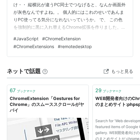
け・・ 縦横比が違うPC同士でつなげると、なんか画面外
が灰色なんですよね。。 個人的にはこれのせいであんま
りPC使ってる気分になれないっていうか。 で、 この色
を強制的に黒に入れ替えるChrome拡張を作りました。
とはいえ、Chrome拡張って、HTML読み取って乗っ取る
#
JavaScript
#
ChromeExtension
わけなんで、知らない人が作ったChrome拡張使うの嫌じ
#
ChromeExtensions
#
remotedesktop
ゃないですか。 なのでここにソースコード置いとくの
で、よかったらみなさん自分で作ってみてね。（＊・ ・
＊ｖ （←この適当さよ・・） Manifest.json {
ネットで話題
もっと見る
"manifest_version": 3, "n…
67
29
ブックマーク
ブックマーク
ChromeExtension「Gestures for
WEB開発者向けのChrom
Chrome」のスムーススクロールがヤ
のまとめサイト:phps
バイ
Search for 'Web developm
featured items of Google
gallery. WEB開発者向けのC
のまとめサイトが chrome.g