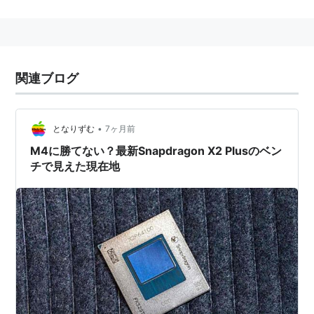
右し、CPUテストではメインプロセッサのクロック数・
コア数がスコアに影響する。
関連ブログ
関連語：
シネベンチ
•
となりずむ
7ヶ月前
M4に勝てない？最新Snapdragon X2 Plusのベン
チで見えた現在地