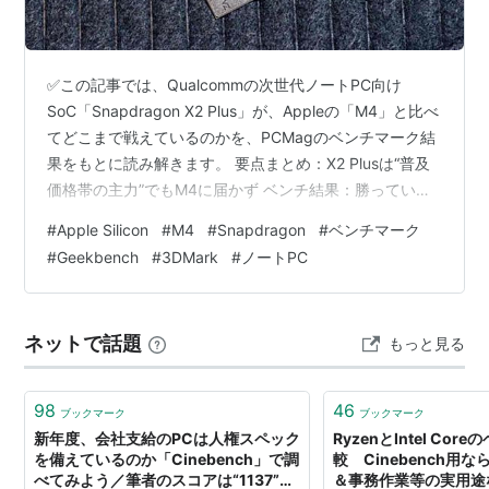
✅この記事では、Qualcommの次世代ノートPC向け
SoC「Snapdragon X2 Plus」が、Appleの「M4」と比べ
てどこまで戦えているのかを、PCMagのベンチマーク結
果をもとに読み解きます。 要点まとめ：X2 Plusは“普及
価格帯の主力”でもM4に届かず ベンチ結果：勝っている
のは「マルチの僅差」だけ 「リファレンスデザイン」っ
#
Apple Silicon
#
M4
#
Snapdragon
#
ベンチマーク
て何？なぜ重要？ なぜシングルコアで差が出るのか 注目
#
Geekbench
#
3DMark
#
ノートPC
したいポイント：競争は「勝敗」より“市場の圧”が本質
ひとこと：ベンチは「未来」じゃなく「今の地面」
Redditの反応まとめ：数字より「体感」と「GPUの現
ネットで話題
もっと見る
実」が刺さっている まとめ：X2 Pl…
98
46
ブックマーク
ブックマーク
新年度、会社支給のPCは人権スペック
RyzenとIntel Co
を備えているのか「Cinebench」で調
較 Cinebench用な
べてみよう／筆者のスコアは“1137”で
＆事務作業等の実用途なら