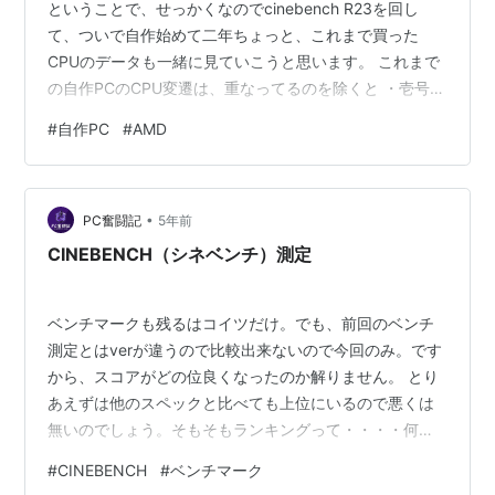
ということで、せっかくなのでcinebench R23を回し
て、ついで自作始めて二年ちょっと、これまで買った
CPUのデータも一緒に見ていこうと思います。 これまで
の自作PCのCPU変遷は、重なってるのを除くと ・壱号機
RYZEN 5 3600 ・弐号機 RYZEN 7 3700X→RYZEN 9
#
自作PC
#
AMD
3900X→RYZEN9 5900X ・参号機 RYZEN 7 5800X ・
四号機 RYZEN 5 5600X ・五号機 core i9
10900KF→core i7 12700K となってまして、これの他に
•
RYZEN 5 4650Gを…
PC奮闘記
5年前
CINEBENCH（シネベンチ）測定
ベンチマークも残るはコイツだけ。でも、前回のベンチ
測定とはverが違うので比較出来ないので今回のみ。です
から、スコアがどの位良くなったのか解りません。 とり
あえずは他のスペックと比べても上位にいるので悪くは
無いのでしょう。そもそもランキングって・・・・何か
らデータ取得してるのか？ぶっちゃけ自分のPCでこんな
#
CINEBENCH
#
ベンチマーク
上位になるはず無いんですけど。 週間ランキングとか？