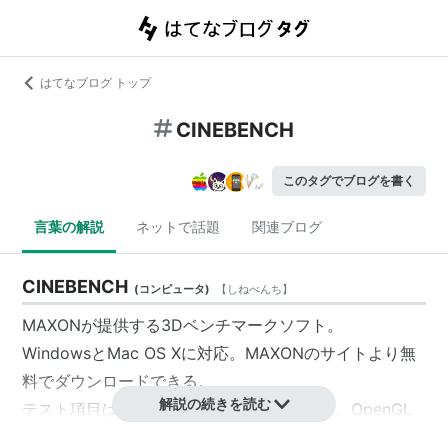
はてなブログ トップ
CINEBENCH
このタグでブログを書く
言葉の解説
ネットで話題
関連ブログ
CINEBENCH
(
コンピュータ
)
【
しねべんち
】
MAXON
が提供する3Dベンチマークソフト。
WindowsとMac OS Xに対応。
MAXON
のサイトより無
料でダウンロードできる。
解説の続きを読む
テスト項目はOpenGLとCPUの2項目がある。OpenGL
テストではグラフィックボードの描画性能がスコアを左