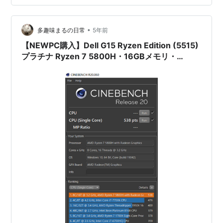
取説なんて解らないですし読んでもないですからさっぱ
りです（笑） 他にも色々あったベンチソフトも以前のPC
•
でもそこそこの数値が出ていたのですから、今回やって
多趣味まるの日常
5年前
も「快適」が変わるわけではないので載せていません。
【NEWPC購入】Dell G15 Ryzen Edition (5515)
モンハンはカンスト（カウントストップ…
プラチナ Ryzen 7 5800H・16GBメモリ・
512GB SSD・RTX 3060・フルHD 120Hz搭載モ
デルを購入しました。