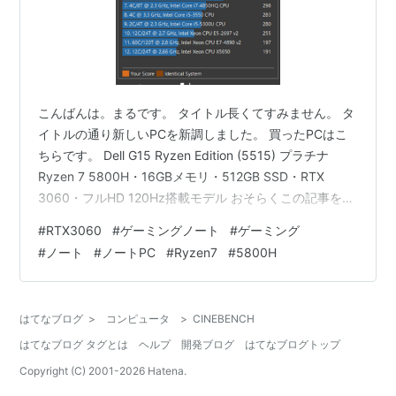
こんばんは。まるです。 タイトル長くてすみません。 タ
イトルの通り新しいPCを新調しました。 買ったPCはこ
ちらです。 Dell G15 Ryzen Edition (5515) プラチナ
Ryzen 7 5800H・16GBメモリ・512GB SSD・RTX
3060・フルHD 120Hz搭載モデル おそらくこの記事を見
つけた人はこのPCを購入するか検討していて、PCの名前
#
RTX3060
#
ゲーミングノート
#
ゲーミング
等で検索をかけてここにたどり着いた方だと思うので詳
#
ノート
#
ノートPC
#
Ryzen7
#
5800H
しい説明は省きますが、要はゲーミングノートPCを購入
しましたということです。 なぜゲーミングノートPCだっ
たかというと、 ・プログラマである ・IOSやAndroidOS
はてなブログ
>
コンピュータ
>
CINEBENCH
の…
はてなブログ タグとは
ヘルプ
開発ブログ
はてなブログトップ
Copyright (C) 2001-
2026
Hatena.