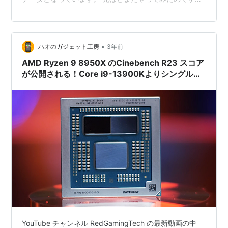
数値はほとんど変わらなかったのでその時のデータを載
せます。 Ryzen5 5500が気になる方はこのまま続きをど
うぞ！
•
ハオのガジェット工房
3年前
AMD Ryzen 9 8950X のCinebench R23 スコア
が公開される！Core i9-13900Kよりシングル
15％、マルチ25％高い⁉
YouTube チャンネル RedGamingTech の最新動画の中