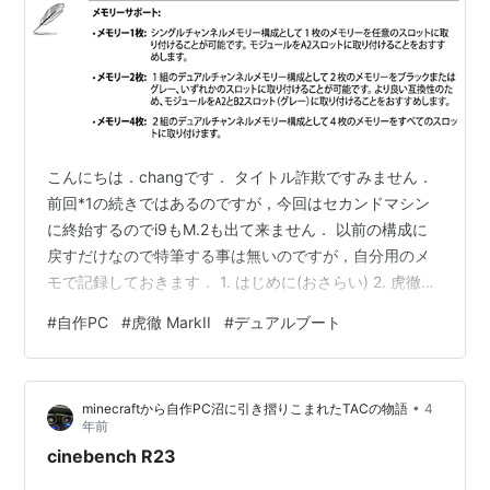
こんにちは．changです． タイトル詐欺ですみません．
前回*1の続きではあるのですが，今回はセカンドマシン
に終始するのでi9もM.2も出て来ません． 以前の構成に
戻すだけなので特筆する事は無いのですが，自分用のメ
モで記録しておきます． 1. はじめに(おさらい) 2. 虎徹
Mark II 3. メモリスロット 4. Cinebench 5. デュアルブー
#
自作PC
#
虎徹 MarkII
#
デュアルブート
ト 6. むすび 1. はじめに(おさらい) 趣旨をおさらいしてお
くと: (1) セカンドマシンの修理で購入したi9 12900KFを
メインマシンに移植してグレードアップする (2) その為
•
minecraftから自作PC沼に引き摺りこまれたTACの物語
4
にセカンドマシンを以前の構成に戻す 今回は(2)の…
年前
cinebench R23