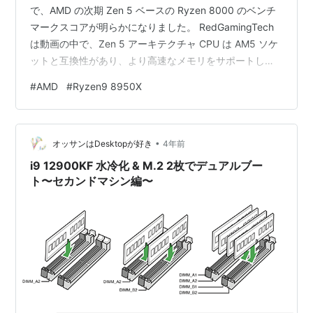
で、AMD の次期 Zen 5 ベースの Ryzen 8000 のベンチ
マークスコアが明らかになりました。 RedGamingTech
は動画の中で、Zen 5 アーキテクチャ CPU は AM5 ソケ
ットと互換性があり、より高速なメモリをサポートし、
最大 16 コアの設計を維持すると述べました。 マルチコ
#
AMD
#
Ryzen9 8950X
ア性能 レポートによると、16コア Ryzen 9 8950X は
Cinebench R23 マルチコア テストで 49,000 ポイントを
獲得し、Intel i9-13900K は約 40,000 ポイントなので、
•
AM…
オッサンはDesktopが好き
4年前
i9 12900KF 水冷化 & M.2 2枚でデュアルブー
ト〜セカンドマシン編〜