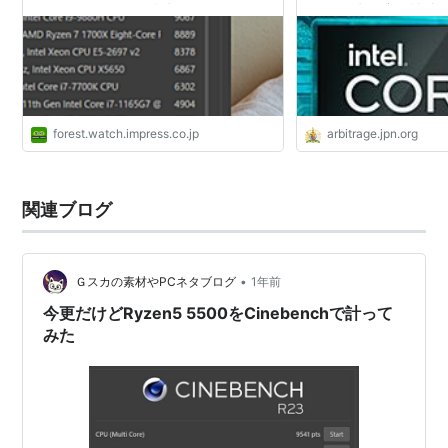
問題外。Twitterで参考になるスコアを
Core：米政府の補助
共有して！【やじうまの杜】
Intelと、輸出禁止制
forest.watch.impress.co.jp
arbitrage.jpn.org
関連ブログ
•
Ｇスカの素材やPCネタブログ
1年前
今更だけどRyzen5 5500をCinebenchで計って
みた