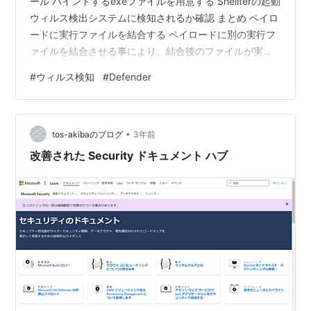
ール バインドするexeファイルを用意する Shellterの起動
ウィルス検出システムに検知されるか確認 まとめ ペイロ
ードに実行ファイルを結合する ペイロードに別の実行フ
ァイルを結合させる事により、結合後のファイルが実行
された際、2つのプログラムが実行される事になります。
#
ウィルス検知
#
Defender
この手法をバインドといい、バインドさせるプログラム
の事をバインダーと呼ぶそうです。 Shellterはその仲間に
なります。 結合するファイルが普段業務で使用している
•
フリーソフトなどであれば、標的がクリックする可能性
tos-akibaのブログ
3年前
もより高くなることが予想されます。 Shellt…
改善された Security ドキュメント ハブ