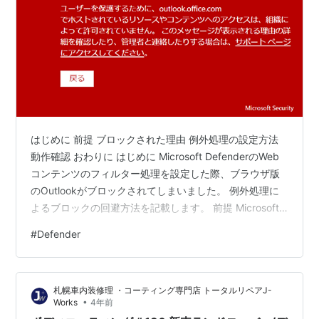
はじめに 前提 ブロックされた理由 例外処理の設定方法
動作確認 おわりに はじめに Microsoft DefenderのWeb
コンテンツのフィルター処理を設定した際、ブラウザ版
のOutlookがブロックされてしまいました。 例外処理に
よるブロックの回避方法を記載します。 前提 Microsoft
365 Defenderの管理センター（以下、管理センター）の
#
Defender
「設定」-「エンドポイント」-「高度な機能」から
「Webコンテンツフィルター処理」がオンになっている
ことが前提です。 管理センターの「設定」-「エンドポイ
札幌車内装修理 ・コーティング専門店 トータルリペアJ-
ント」-「Webコンテンツのフィルター処理」から「アイ
•
Works
4年前
テムを追加」でポリシーを作成…