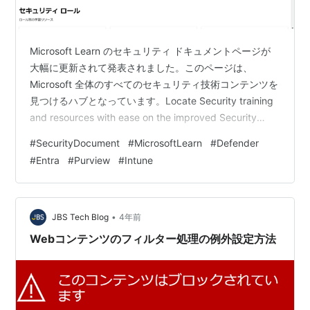
Microsoft Learn のセキュリティ ドキュメントページが
大幅に更新されて発表されました。このページは、
Microsoft 全体のすべてのセキュリティ技術コンテンツを
見つけるハブとなっています。Locate Security training
and resources with ease on the improved Security
documentation hub ページの URL はこちらです。
#
SecurityDocument
#
MicrosoftLearn
#
Defender
https://learn.microsoft.com/ja-jp/security/ セキュリティ
#
Entra
#
Purview
#
Intune
技術スキルのコンテンツを見つけやすいよう、セクショ
ンが整理されています。 新しい…
•
JBS Tech Blog
4年前
Webコンテンツのフィルター処理の例外設定方法