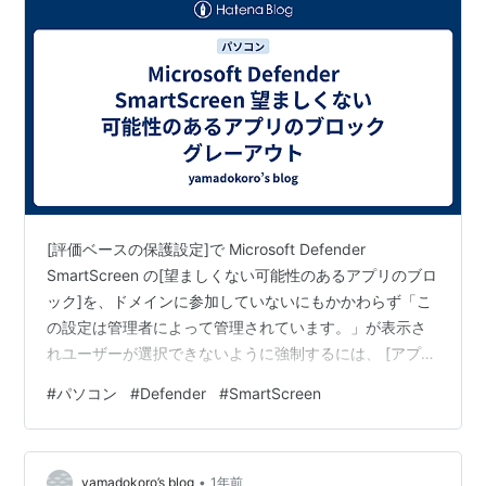
[評価ベースの保護設定]で Microsoft Defender
SmartScreen の[望ましくない可能性のあるアプリのブロ
ック]を、ドメインに参加していないにもかかわらず「こ
の設定は管理者によって管理されています。」が表示さ
れユーザーが選択できないように強制するには、 [アプリ
をブロックする]はレジストリ
#
パソコン
#
Defender
#
SmartScreen
HKEY_LOCAL_MACHINE\SOFTWARE\Policies\Microsoft\
Windows Defender キーで PUAProtection 値を設定す
る。（反映に再起動が必要な場合がある。） [ダウンロー
•
ドをブロックする]はレジストリ HKEY_LOCAL_M…
yamadokoro’s blog
1年前