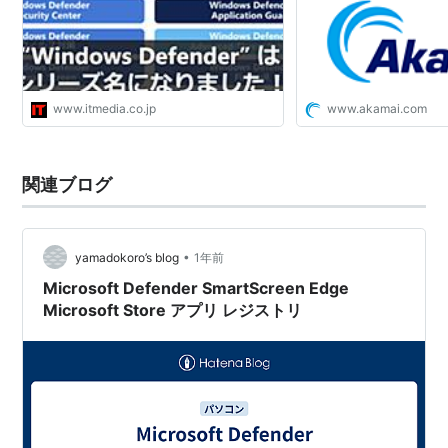
www.itmedia.co.jp
www.akamai.com
関連ブログ
•
yamadokoro’s blog
1年前
Microsoft Defender SmartScreen Edge
Microsoft Store アプリ レジストリ