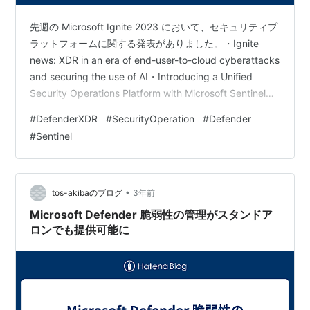
先週の Microsoft Ignite 2023 において、セキュリティプ
ラットフォームに関する発表がありました。・Ignite
news: XDR in an era of end-user-to-cloud cyberattacks
and securing the use of AI・Introducing a Unified
Security Operations Platform with Microsoft Sentinel
and Defender XDR - Microsoft Community Hub まず、
#
DefenderXDR
#
SecurityOperation
#
Defender
Microsoft 365 Defender が Microso…
#
Sentinel
•
tos-akibaのブログ
3年前
Microsoft Defender 脆弱性の管理がスタンドア
ロンでも提供可能に