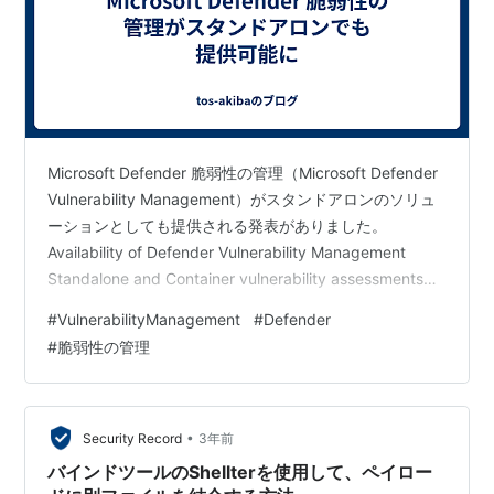
Microsoft Defender 脆弱性の管理（Microsoft Defender
Vulnerability Management）がスタンドアロンのソリュ
ーションとしても提供される発表がありました。
Availability of Defender Vulnerability Management
Standalone and Container vulnerability assessments
Defender 脆弱性管理は、エージェントレスのスキャナー
#
VulnerabilityManagement
#
Defender
でデバイスのリスクを継続的に監視、検出し、また統合
#
脆弱性の管理
されたインベントリにより、ソフトウェア アプリケーシ
ョン、デジタル証明書、ハード…
•
Security Record
3年前
バインドツールのShellterを使用して、ペイロー