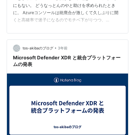
にもない。 どうなっとんのやと助けを求められたとき
に。 Azureコンソールは統廃合が激しくて久しぶりに開
くと高確率で迷子になるのでモチベ下がりつつ、
Exchangeコンソールでブロックリスト的なの探しても見
つからないと思ったら、Microsoft 365 Defenderコンソ
ールに独立していた メールとコラボレーションカテゴリ
•
tos-akibaのブログ
3年前
> 確認 > 検疫 に問題メールがあるので選択してメールを
開放するを実行すると、解除とともにTOにデリバリーし
Microsoft Defender XDR と統合プラットフォー
てくれる。一応、誤認報告もしておく。 M…
ムの発表