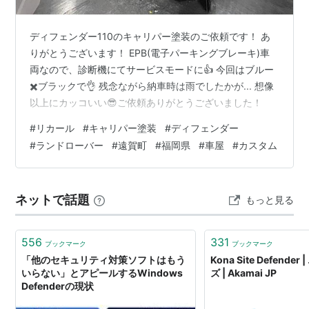
ディフェンダー110のキャリパー塗装のご依頼です！ あ
りがとうございます！ EPB(電子パーキングブレーキ)車
両なので、診断機にてサービスモードに👍 今回はブルー
✖️ブラックで👌 残念ながら納車時は雨でしたかが... 想像
以上にカッコいい😎ご依頼ありがとうございました！
#
リカール
#
キャリパー塗装
#
ディフェンダー
#
ランドローバー
#
遠賀町
#
福岡県
#
車屋
#
カスタム
ネットで話題
もっと見る
556
331
ブックマーク
ブックマーク
「他のセキュリティ対策ソフトはもう
Kona Site Defend
いらない」とアピールするWindows
ズ | Akamai JP
Defenderの現状