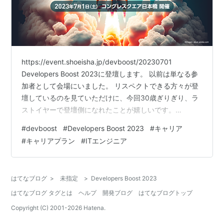
https://event.shoeisha.jp/devboost/20230701
Developers Boost 2023に登壇します。 以前は単なる参
加者として会場にいました。 リスペクトできる方々が登
壇しているのを見ていただけに、今回30歳ぎりぎり、ラ
ストイヤーで登壇側になれたことが嬉しいです。
「Session4 自分だけの、誰も想像できないキャリアの育
#
devboost
#
Developers Boost 2023
#
キャリア
て方」 私は唯一の公募による参戦です*1。 07/01 15:20
#
キャリアプラン
#
ITエンジニア
～ 15:40からです！当日参加のみなさんぜひセッション
でお会いしましょう*2。 event.shoeisha.jp さて、このセ
ッションの背景について当日では伝…
はてなブログ
>
未指定
>
Developers Boost 2023
はてなブログ タグとは
ヘルプ
開発ブログ
はてなブログトップ
Copyright (C) 2001-
2026
Hatena.