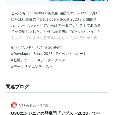
こんにちは！ techtekt編集部 遠藤です。2023年7月1日
に翔泳社主催の「Developers Boost 2023」が開催さ
れ、パーソルキャリアからはデータアナリストである倉
持が登壇しました。社外の場で初めての登壇ということ
もあり、どのような意気込みをもって挑んだのか、倉持
に話を聞きました―― Developers Boost 2023とは？
#
パーソルキャリア
#
techtekt
Developers Boostは、翔泳社が2018年より開催する30
#
Developers Boost 2023
#
イベントレポート
歳以下のデベロッパーのためのカンファレンスです。
#
登壇レポート
#
データアナリスト
（中略） Developers Boost 2023では、自分にはない挑
#
データサイエンティスト
戦をしているU30エンジニアたちが一堂に会し、試行
錯…
関連ブログ
•
VTRyo Blog
3年前
U30エンジニアの登竜門「デブスト2023」でベ