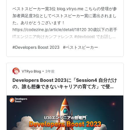
ベストスピーカー賞3位 blog.vtryo.me こちらの登壇が参
加者満足度3位としてベストスピーカー賞に選出されまし
た。ありがとうございます！
https://codezine.jp/article/detail/18120 30歳以下の若手
ITエンジニア向けカンファレンス #devboost でお話しし
た講演でベストスピーカー賞3位をいただきました！これ
#
Developers Boost 2023
#
ベストスピーカー
まで私の尊敬するエンジニアの方々も受賞されてるのを
見てきたので光栄ですhttps://t.co/ycTbZhvVzu—
VTRyo (@3s_hv) 2023年8月4日 7月1日に開催された
•
「Developers Boost 2023」に…
VTRyo Blog
3年前
Developers Boost 2023に「Session4 自分だけ
の、誰も想像できないキャリアの育て方」で登壇
します