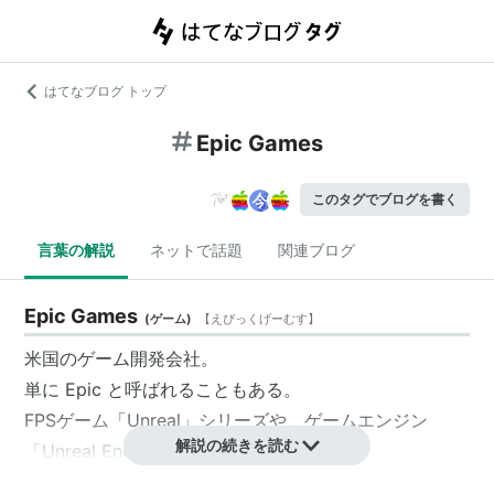
はてなブログ トップ
Epic Games
このタグでブログを書く
言葉の解説
ネットで話題
関連ブログ
Epic Games
(
ゲーム
)
【
えぴっくげーむす
】
米国のゲーム開発会社。
単に Epic と呼ばれることもある。
FPSゲーム「Unreal」シリーズや、ゲームエンジン
解説の続きを読む
「Unreal Engine」の開発元として有名。
「Unreal Engine 3」を使って開発したXbox360用ソフ