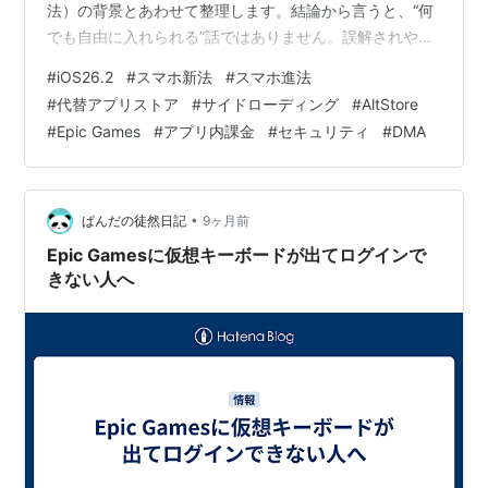
法）の背景とあわせて整理します。結論から言うと、“何
でも自由に入れられる”話ではありません。誤解されやす
いポイントを、先に潰しておきます。 要点まとめ：いま
#
iOS26.2
#
スマホ新法
#
スマホ進法
起きているのは「外部ストアの枠組み」が整い始めた話
#
代替アプリストア
#
サイドローディング
#
AltStore
まず前提：日本の「スマホ新法」で何が起きているのか
#
Epic Games
#
アプリ内課金
#
セキュリティ
#
DMA
EU（DMA）と日本は、似ているようで方向性が違う 誤解
が多いポイント：サイドローディングとは別物 iOS 26.2
で何が変わる？代替アプリストアの“現実ライン” Appleが
入れた「…
•
ぱんだの徒然日記
9ヶ月前
Epic Gamesに仮想キーボードが出てログインで
きない人へ