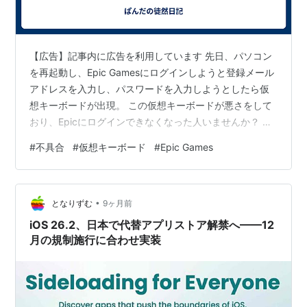
【広告】記事内に広告を利用しています 先日、パソコン
を再起動し、Epic Gamesにログインしようと登録メール
アドレスを入力し、パスワードを入力しようとしたら仮
想キーボードが出現。 この仮想キーボードが悪さをして
おり、Epicにログインできなくなった人いませんか？ ぱ
んだもその一人です。 すでにEpic Gamesのサポートへは
#
不具合
#
仮想キーボード
#
Epic Games
報告済みでして、解答によると一部の人には今回の現象
が起きていて報告も上がってきているとのことでした。
今日はEpicサポートの方の教えて頂いた方法をご紹介し
•
ていきますので、まだログインできていないあなたの参
となりずむ
9ヶ月前
考になれば嬉しいです。 Epic Gamesの不具合 解決方
iOS 26.2、日本で代替アプリストア解禁へ——12
法…
月の規制施行に合わせ実装