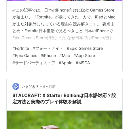
✅この記事では、日本のiPhone向けにEpic Games Store
が始まり、『Fortnite』が戻ってきた一方で、iPadとMac
がまだ対象外になっている理由を読み解きます。 要点ま
とめ：Fortnite日本復活で見るべきこと 日本のiPhoneで
Epic Games Storeが始まった なぜ日本ではiPhoneだけな
のか サードパーティタイトルがまだ少ない理由 Mac版
#
Fortnite
#
フォートナイト
#
Epic Games Store
Fortniteが戻らないことのややこしさ 使う側が今見ておき
#
Epic Games
#
iPhone
#
Mac
#
App Store
たいこと 海外の反応：Macユーザーからは困惑の声 ひと
#
サードパーティストア
#
Apple
#
MSCA
こと：復活より分断が見えるニュース まとめ：iPhone復
活は前進だが、自由化の完成ではない どう…
•
いまどき？
6ヶ月前
STALCRAFT: X Starter Editionは日本語対応？設
定方法と実際のプレイ体験を解説