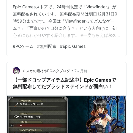
Epic Gamesストアで、24時間限定で「Viewfinder」 が
無料配布されています。 無料配布期間は明日12月31日0
時59分までです。 今回は「Viewfinderってどんなゲー
ム？」「面白いの？自分に合う？」という人向けに、初
心者にもわかりやすく紹介します。 ※一度もらえば永久
に遊べるので、迷っている人もとりあえず確保がおすす
#
PCゲーム
#
無料配布
#
Epic Games
めです。 Viewfinderってどんなゲーム？ Viewfinderは、
写真を使って世界を書き換えるパズルゲームです。 ゲー
ム内で撮った写真や、用意された画像をそのまま地面や
•
空間に置くことで、写真の中の世界が現実になるという
Ｇスカの素材やPCネタブログ
7ヶ月前
不思議な仕組み。 写真を置くと道…
【一部ドロップアイテム記述中】Epic Gamesで
無料配布してたブラッドステインドが面白い！