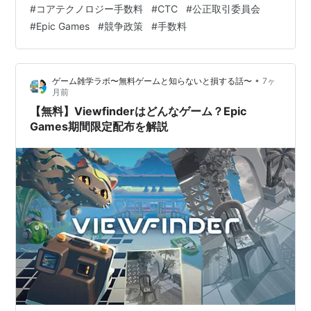
#
コアテクノロジー手数料
#
CTC
#
公正取引委員会
る制度設計に対する業界側の受け止めを指しており、価
#
Epic Games
#
競争政策
#
手数料
格動向が確定した事実を述べるものではありません。 要
点まとめ：自由化したのに“安くならない”が火種 詳細解
説：スマホ新法で「できること」は増えた 詳細解説：
•
ゲーム雑学ラボ〜無料ゲームと知らないと損する話〜
7ヶ
Appleの新手数…
月前
【無料】Viewfinderはどんなゲーム？Epic
Games期間限定配布を解説