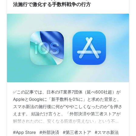
法施行で激化する手数料戦争の行方
✅この記事では、日本のIT業界7団体（延べ600社超）が
AppleとGoogleに「新手数料を0%に」と求めた背景と、
スマホ新法の施行後に何が“ややこしくなったのか”を押さ
えます。 結論だけ言うと、「外部決済や第三者ストアが
解禁されたのに、安くなる筋道が見えない」という不満
が、いま一気に表面化しています。 ※ここで言う「安く
#
App Store
#
外部決済
#
第三者ストア
#
スマホ新法
なる筋道が見えない」というのは、現時点で示されてい