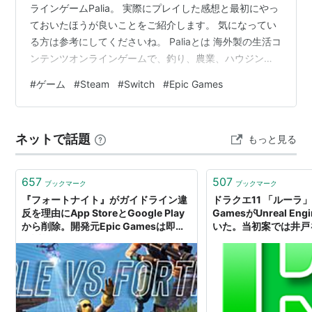
ラインゲームPalia。 実際にプレイした感想と最初にやっ
ておいたほうが良いことをご紹介します。 気になってい
る方は参考にしてくださいね。 Paliaとは 海外製の生活コ
ンテンツオンラインゲームで、釣り、農業、ハウジン
グ、弓による狩猟、採掘、採集、木の伐採、虫の採集、
#
ゲーム
#
Steam
#
Switch
#
Epic Games
料理、牧場経営ができるゲームです。 PCだけでなく、
Switchでもプレイ可能です。 基本無料のオンラインゲー
ムで、課金は衣装、グライダー、ペット、乗り物、家の
ネットで話題
もっと見る
庭の風景とポストと出荷箱のみになります。（2026年7
月時点） グライダーや乗り物は無課金でももらえますの
で、課金しなくて…
657
507
ブックマーク
ブックマーク
『フォートナイト』がガイドライン違
ドラクエ11 「ルーラ」
反を理由にApp StoreとGoogle Play
GamesがUnreal En
から削除。開発元Epic Gamesは即座
いた。当初案では井戸
に訴状とともにAppleのCM“1984”の
み
パロディCMまで公開 | ゲーム・エン
タメ最新情報のファミ通.com