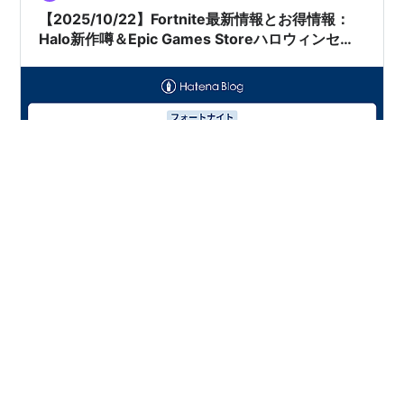
【2025/10/22】Fortnite最新情報とお得情報：
Halo新作噂＆Epic Games Storeハロウィンセー
ル2025の注目ポイント
どうも。GABAです！ 今日もFortniteの情報をまとめてみ
ます！ Halo新作噂：フォートナイトの影響で革新的なゲ
ーム体験？ 公開日：2025-10-21 最近、Gamereactor.jp
によると、フォートナイトの独創的なプレイスタイルに
インスパイアされたHalo新作が開発中との噂が飛び込ん
できました。コールオブデューティの開発スタジオが手