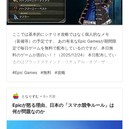
ここでは基本的にシナリオ攻略ではなく個人的なメモ
（装備等）の予定です。 あの有名なEpic Gamesが期間限
定で毎日ゲームを無料で配布しているのですが、本日無
料のゲームが面白い！！（2025/12/24） 本日配布してい
るのはブラッドステインド：リチュアル・オブ・ザ・ナ
イトというゲームで、アクションゲームです。
#
Epic Games
#
無料
#
攻略
store.epicgames.com ゲームプレイに必須なPCスペック
ゲームの見た目 攻撃 Lv上げ 序盤の敵 敵が落とす装備＆
シャードメモ 見た目変更 モンスター レシピ 謎解き アイ
•
テム効果 LUK効果
となりずむ
8ヶ月前
Epicが怒る理由、日本の「スマホ競争ルール」は
何が問題なのか