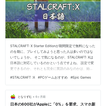
STALCRAFT: X Starter Editionが期間限定で無料になった
のを期に、プレイしてみようと思った人は多いのではな
いでしょうか。 そこで気になるのが、STALCRAFT: Xは
日本語に対応しているのかという点ですよね。 設定で変
更できるのか、それとも完全に英語のみなのかは、始め
る前に知っておきたいポイントです。 この記事では対応
#
STALCRAFT :X
#
PCゲームおすすめ
#
Epic Games
言語一覧、設定画面での確認方法、英語が苦手でも遊べ
るのかどうかを実体験ベースで整理しました。 Starter
Editionの特典内容や注意点も含めて解説しているので、
•
購入や取得を迷っている方はぜひ参考にしてください。
となりずむ
6ヶ月前
STALCRAFT: X Star…
日本の600社がAppleに「0%」を要求、スマホ新