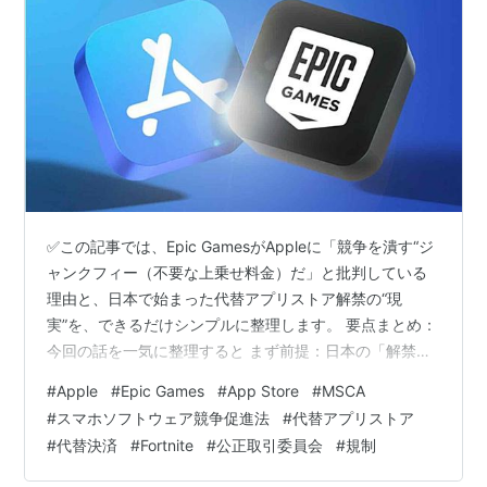
✅この記事では、Epic GamesがAppleに「競争を潰す“ジ
ャンクフィー（不要な上乗せ料金）だ」と批判している
理由と、日本で始まった代替アプリストア解禁の“現
実”を、できるだけシンプルに整理します。 要点まとめ：
今回の話を一気に整理すると まず前提：日本の「解禁」
はEUほど自由ではない Epicが一番怒っているのは「ジャ
#
Apple
#
Epic Games
#
App Store
#
MSCA
ンクフィー」 Appleの言い分：「安全性と責任のコス
#
スマホソフトウェア競争促進法
#
代替アプリストア
ト」 注目したいポイント：争点は％ではなく「外に出る
#
代替決済
#
Fortnite
#
公正取引委員会
#
規制
意味があるか」 ひとこと：日本は「解禁後の運用」が本
番 まとめ：Epic vs Apple、日本でも主戦場は「条件設