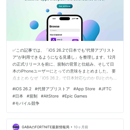
✅この記事では、「iOS 26.2で日本でも“代替アプリスト
ア”が利用できるようになる見通し」を整理します。12月
の正式リリースを前に、規制の背景と仕組み、そして日
本のiPhoneユーザーにとっての意味をまとめました。 要
点まとめ なぜ「iOS 26.2」で日本対応なのか EUとのち
がい：日本版は“現実的な着地” ユーザーにとってのメリ
#
iOS 26.2
#
代替アプリストア
#
App Store
#
JFTC
ットと注意点 メリット 注意点 開発者・事業者の視点：
#
日本
#
規制
#
AltStore
#
Epic Games
変わる“配布のかたち” 自由と安心のバランス ひとこと：
#
モバイル競争
選べることは力、選び方は教養 Redditの反応まとめ まと
め：12月、日本のiPhoneに“もうひとつの入口” どうも、
となりです。 日本時間の202…
•
GABAのFORTNITE最新情報局
10ヶ月前