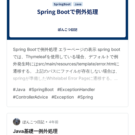
Spring Bootで例外処理 エラーページの表示 spring boot
では、Thymeleafを使用している場合、デフォルトで例
外発生時にはsrc/main/resources/template/error.htmlに
遷移する。 上記のパスにファイルが存在しない場合は、
springが準備したWhitelabel Error Pageに遷移する。
ControllerAdviceを使用 クラスに@ControllerAdviceをつ
#
Java
#
SpringBoot
#
ExceptionHandler
けることで全てのコントローラーを対象に例外処理を行
#
ControllerAdvice
#
Exception
#
Spring
うことができる。 このクラス内の@ExceptionHandlerを
つけたメソッドで、実際に例外発生時に行う処…
•
ぽんこつ日記
4年前
Java基礎ー例外処理