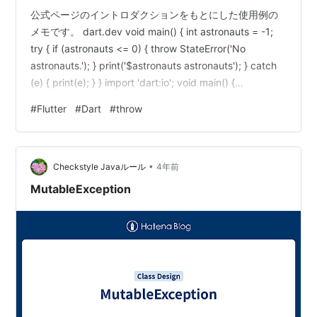
公式ページのイントロダクションをもとにした使用例の
メモです。 dart.dev void main() { int astronauts = -1;
try { if (astronauts <= 0) { throw StateError('No
astronauts.'); } print('$astronauts astronauts'); } catch
(e) { print(e); } } import 'dart:io'; void main() {
describeFlybyObjects(flybyObjects); } var
#
Flutter
#
Dart
#
throw
flybyObjects = ['Jupite…
•
Checkstyle Javaルール
4年前
MutableException