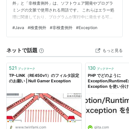
外」と「非検査例外」は、ソフトウェア開発やプログラ
ミングの文脈で使用される用語です。 これらはエラー処
理に関連しており、プログラムが実行中に発生する可能
性のある異常な状況に対処するための手段として使用さ
#
Java
#
検査例外
#
非検査例外
#
Exception
れます。 超ざっくり言えば、コンパイルのタイミングで
検査するかしないかで分けられる例外です。1. 検査例外
（Checked Exception） 検査例外は、プログラムが実行
ネットで話題
もっと見る
中に発生する可能性のある例外がコンパイル時に検査さ
れる例外です。 関数やメソッドが検査例外をスローする
可能性がある場合…
521
130
ブックマーク
ブックマーク
TP-LINK（RE450v1）のフィルタ設定
PHP でどのように
のお願い | Null Gamer Exception
Exception/RuntimeE
Exception を使い分ける
www.twinfami.com
qiita.com