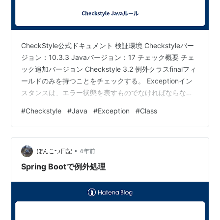
CheckStyle公式ドキュメント 検証環境 Checkstyleバー
ジョン：10.3.3 Javaバージョン：17 チェック概要 チェ
ック追加バージョン Checkstyle 3.2 例外クラスfinalフィ
ールドのみを持つことをチェックする。 Exceptionイン
スタンスは、エラー状態を表すものでなければならない
が、finalでないフィールドを持っていると、状態が誤っ
#
Checkstyle
#
Java
#
Exception
#
Class
て変更され元の状態が隠されてしまう可能性や、開発者
が誤って初期状態を設定するのを忘れてしまう可能性が
ある。 プロパティ プロパティ 型 デフォルト値 説明 追加
•
バージョン format Pattern "^.*Except…
ぽんこつ日記
4年前
Spring Bootで例外処理