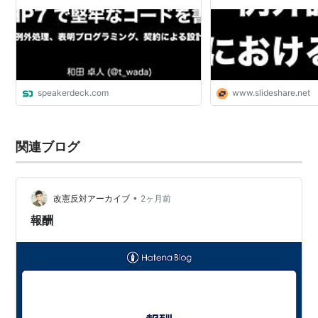
speakerdeck.com
www.slideshare.net
関連ブログ
•
改憲反対アーカイブ
2ヶ月前
報酬