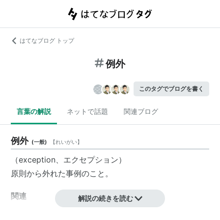
はてなブログ トップ
例外
このタグでブログを書く
言葉の解説
ネットで話題
関連ブログ
例外
(
一般
)
【
れいがい
】
（exception、
エクセプション
）
原則
から外れた
事例
のこと。
関連
解説の続きを読む
特例
、
除外
、
排外
、
想定外