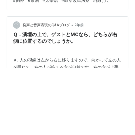
#
例外
#
禁酒
#
太宰治
#
政治改革法案
#
抜け穴
も「例外」を作ってしまうと、言い訳の温床に。政治改
革法案が衆院を通過した。一部の非公開を温存しようと
自民党が求めた「公開方法工夫支出」は、「抜け穴」と
•
反対された。つまり、「例外」は信用されなかった。な
発声と音声表現のQ&Aブログ
2年前
ぜ、政治はそんなにカネがかかるのか。透明性を求める
Ｑ．演壇の上で、ゲストとMCなら、どちらが右
世論に、自民党はより真摯に向き合うべきだろ…
側に位置するのでしょうか。
Ａ. 人の視線は左から右に移りますので、向かって左の人
が尋ねて、右の人が答える方が自然です。右の方が上手