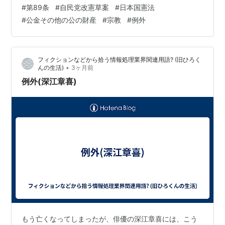
っています。 つまり、20条3項の例外が、 公金支出の条
#
第89条
#
自民党改憲草案
#
日本国憲法
文にもつながっています。 自民党草案20条3項では、
#
公金その他の公の財産
#
宗教
#
例外
「社会的儀礼又は習俗的行為の範囲を超えないもの」 は
例外とされています。 そして草案89条では、 その例外
を前提にして、 宗教的活動を行う組織や団体への公金支
フィクションなどから拾う情報処理業界関連用語? (旧ひろく
出を制限する形になっています。 現行憲法は、宗教団体
•
んの生活)
3ヶ月前
への公金支出について…
例外(深江章喜)
もう亡くなってしまったが、俳優の深江章喜には、こう