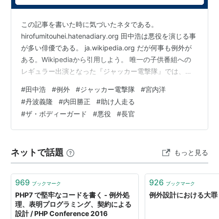
この記事を書いた時に気づいたネタである。
hirofumitouhei.hatenadiary.org 田中浩は悪役を演じる事
が多い俳優である。 ja.wikipedia.org だが何事も例外が
ある。Wikipediaから引用しよう。 唯一の子供番組への
レギュラー出演となった『ジャッカー電撃隊』では、一
般の作品よりも派手な衣裳を見て面食らい、自身が役を
#
田中浩
#
例外
#
ジャッカー電撃隊
#
宮内洋
こなせるか不安になったという。しかし、プロデューサ
#
丹波義隆
#
内田勝正
#
助け人走る
ーの吉川進から伝えられた「威厳のある父親」というイ
#
ザ・ボディーガード
#
悪役
#
長官
メージに徹し、さらに自身の子供が番組を見て喜んでい
たことで自信を持つことができたと述べている。主演の
丹波義隆とは番組終了後も親交が続き、プライベ…
ネットで話題
もっと見る
969
926
ブックマーク
ブックマーク
PHP7 で堅牢なコードを書く - 例外処
例外設計における大罪 
理、表明プログラミング、契約による
設計 / PHP Conference 2016