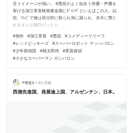
言うイメージが強い。 #悪役がよく似合う俳優・声優を
挙げる深江章喜映画黄金期にｷﾞｬﾝｸﾞといえばこの人。以
前、ﾃﾚﾋﾞで俺は裕次郎に殴られ旭に蹴られ、赤木に撃た
れるそんな毎日だったと。
pic.twitter.com/Rw0WxvKyKY — トニー
#
例外
#
深江章喜
#
悪役
#
コメディーリリーフ
(@xNhLqbkEnk3ppYa) 2026年5月10日 映画がそうだか
#
レッドビッキーズ
#
スーパーロボット マッハバロン
らテレビもそう。現代劇でも悪役を演じる事が多く、時
#
少年探偵団
#
桃太郎侍
#
変装探偵
代劇でも悪役を演じる事が深江章喜は多かった。 だが物
#
小さなスーパーマン ガンバロン
事には何でも例外が存在する。実は数少ないながらも深
江章喜は悪役とは正反対と言える、コメディーリリーフ
も結構演じていた。 …
•
P突堤3
6ヶ月前
西側先進国、発展途上国、アルゼンチン、日本。