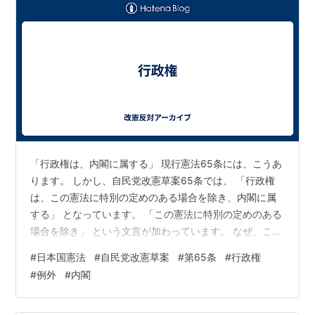
「行政権は、内閣に属する」 現行憲法65条には、こうあ
ります。 しかし、自民党改憲草案65条では、 「行政権
は、この憲法に特別の定めのある場合を除き、内閣に属
する」 となっています。 「この憲法に特別の定めのある
場合を除き」 という文言が加わっています。 なぜ、この
例外を加える必要があるのでしょうか。 この違いは、65
#
日本国憲法
#
自民党改憲草案
#
第65条
#
行政権
条だけを見ると少しわかりにくいです。 しかし朝にあげ
#
例外
#
内閣
た自民党草案72条で、内閣総理大臣の権限も変わってい
ます。 草案72条では、内閣総理大臣が 「行政各部を指揮