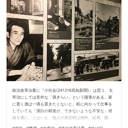
政治改革法案に『小社会(241218高知新聞)』は思う。太
宰治にしては意外な「酒ぎらい」という随筆がある。家
に置く酒は一滴も置きたくないと。机に向かって仕事を
していても「潔白の精進が、できないような不安な」視
線を酒に。とはいえ、知人の来訪時は例外。結局、随筆
の中でも家の酒をかなり飲んでいる。禁酒や禁煙の誓い