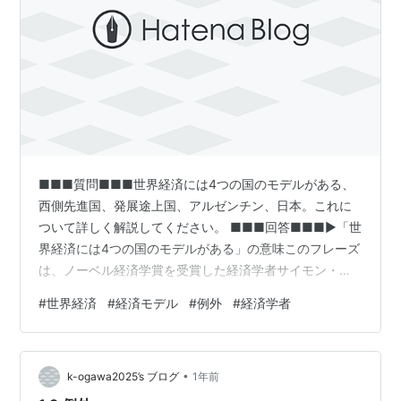
■■■質問■■■世界経済には4つの国のモデルがある、
西側先進国、発展途上国、アルゼンチン、日本。これに
ついて詳しく解説してください。 ■■■回答■■■▶「世
界経済には4つの国のモデルがある」の意味このフレーズ
は、ノーベル経済学賞を受賞した経済学者サイモン・ク
ズネッツが1960年代に述べた言葉として知られていま
#
世界経済
#
経済モデル
#
例外
#
経済学者
す。「世界には4種類の国がある：先進国、発展途上国、
日本、そしてアルゼンチンである」というものです。こ
の言葉は単なる分類ではなく、それぞれの国の「例外
•
性」に着目した示唆的な比喩です。以下、それぞれのモ
k-ogawa2025’s ブログ
1年前
デルについて解説します。1. 西側先進国（Developed