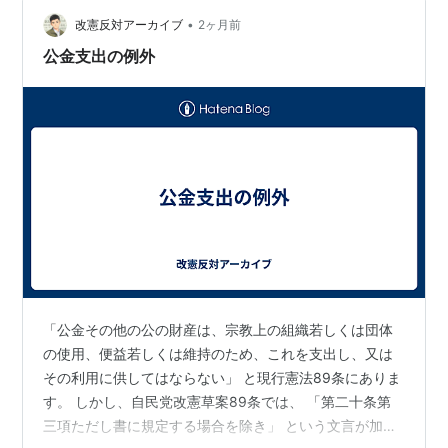
監督し、その総合調整を行う」 とされ、さらに 「最高指
揮官として、国防軍を統括する」 とも書かれています。
•
改憲反対アーカイブ
2ヶ月前
現行憲法は、…
公金支出の例外
「公金その他の公の財産は、宗教上の組織若しくは団体
の使用、便益若しくは維持のため、これを支出し、又は
その利用に供してはならない」 と現行憲法89条にありま
す。 しかし、自民党改憲草案89条では、 「第二十条第
三項ただし書に規定する場合を除き」 という文言が加わ