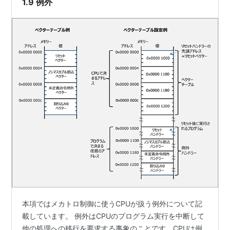
1.9 例外
Countries） ・産業…
本項ではメカトロ制御に使うCPUが扱う例外について記
載しています。 例外はCPUのプログラム実行を中断して
他の処理への移行を要求する事象のことです。CPUは例