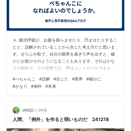
Ａ. 腹式呼吸が、お腹を膨らませたり、凹ませたりするこ
とと、誤解されていることから生じた考え方だと思いま
す。せりふや歌で、自分の限界を過ぎて声を出すと、確
かにお腹がそのようになることもあります。それはかな
りの例外で、その状態では、声はコントロールできませ
んから、本来はそうならない方がよいのです。
#
べちゃんこ
#
誤解
#
生じた
#
限界
#
確かに
#
かなり
#
例外
#
本来
•
JN日記
2年前
人間、「例外」を作ると弱いものだ 241218