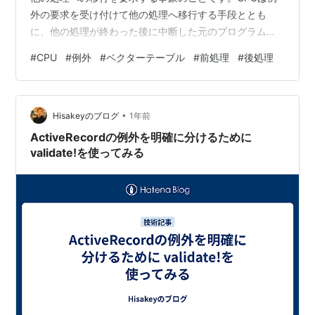
外の要求を受け付けて他の処理へ移行する手段ととも
に、他の処理が終わった後に中断した元のプログラムに
戻る手段も持っています。 ここでは、下記の3つについ
#
CPU
#
例外
#
ベクターテーブル
#
前処理
#
後処理
て書きます。 例外の種類 ベクターテーブル 前処理と後
処理 1.9.1 例外の種類 例外は割り込みとそれ以外に大き
く分けることができます。この2つの特徴を下表にまとめ
•
ます。 例外の特徴 種類 用途 発生要因 要求保留の可否 割
Hisakeyのブログ
1年前
り込み以外の例外 CPUで決まっている 外部要求とCPU検
ActiveRecordの例外を明確に分けるために
出の両方…
validate!を使ってみる