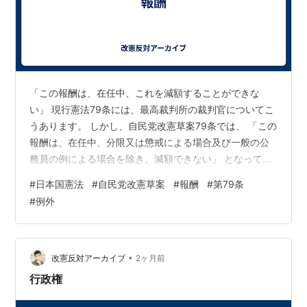
「この報酬は、在任中、これを減額することができな
い」 現行憲法79条には、最高裁判所の裁判官についてこ
うあります。 しかし、自民党改憲草案79条では、 「この
報酬は、在任中、分限又は懲戒による場合及び一般の公
務員の例による場合を除き、減額できない」 となってい
ます。 「減額することができない」 から 「場合を除
#
日本国憲法
#
自民党改憲草案
#
報酬
#
第79条
き、減額できない」 へ。 例外が加わっています。 な
#
例外
ぜ、裁判官の報酬を減額できる例外を加える必要がある
のでしょうか。 裁判官の報酬を在任中に減らせないの
は、 裁判官の独立を守るための歯止めです。 政府や国会
に都合の悪い判断をした裁判官が、 報酬を減らされるよ
•
改憲反対アーカイブ
2ヶ月前
うでは、 司法の独立は守れませ…
行政権