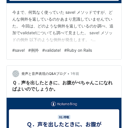
今まで、何気なく使っていた save! メソッドですが、ど
んな例外を返しているのかあまり意識していませんでい
た。 今回は、どのような例外を返しているのか調べ、追
加でvalidate!についても調べて見ました。 save! メソッ
ドの例外 以下のような例外が発生します。 -
ActiveRecord::RecordInvalid（バリデーションエラー）
#
save!
#
例外
#
validate!
#
Ruby on Rails
- ActiveRecord::RecordNotSaved（保存時の失敗） 下
記のようなコードだと、 record.save! この save! は以下
2つのケースで例外を発生することとなります。 バリデ
•
ーションエラー → ActiveReco…
発声と音声表現のQ&Aブログ
1年前
Ｑ．声を出したときに、お腹がぺちゃんこになれ
ばよいのでしょうか。