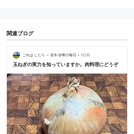
ある。
蛋白質からなる酵素の他、蛋白質が複合して酵素として
働くもの、蛋白質と補酵素・低分子・金属イオンが結合
して働くものがある。
関連ブログ
衣料用洗剤にも配合されており、蛋白質・脂質・油など
の有機物に関する汚れを落とす。
概して酵素の世界は深遠である。
•
これは したり ～ 笹木 砂希の毎日
5日前
玉ねぎの実力を知っていますか。肉料理にどうぞ