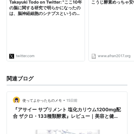
Takayuki Todo on Twitter: "ここ10年
こうじ酵素めっちゃ安い！
の脳に関する研究で明らかになったの
は、脳神経細胞のシナプスというのは
信号を伝達するたびにレセプターがリ
ン酸化してゲインが落ちノイズが上が
っていくのに対し、その劣化したレセ
プターを酵素によってリフレッシュす
る機能があり、それが睡眠中に行われ
るのだということ。"
twitter.com
www.afran2017.org
関連ブログ
•
使ってよかったものメモ
15日前
『アサイー サプリメント 塩化カリウム1200mg配
合 ザクロ・133種類酵素』レビュー｜美容と健康
をまとめてサポートする栄養サプリ