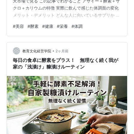
天市場で見る この記事でわかること アサイー＋酵素＋ザ
クロ＋カリウムの特徴 実際に飲んで感じた体調面の変化
メリット・デメリット どんな人に向いているサプリか 商
品概要｜アサイー・ザクロ・酵素・カリウムをまとめて
#
美容
#
酵素
#
健康
#
栄養
#
体調
摂れるサプリ 『アサイー サプリメント 塩化カリウム
1200mg配合 ザクロ 133種類の食物酵素』は、 美容・健
康に嬉しい成分をまとめて摂れる総合サプリです。 特徴
•
は以下の通りです。 アサイー：ポリフェノール・鉄分が
教育文化経営学院
2ヶ月前
豊富 ザクロ：女性に嬉しい美容成分が多い 133種類…
毎日の食卓に酵素をプラス！ 無理なく続く我が
家の「浅漬け」糠漬けルーティン