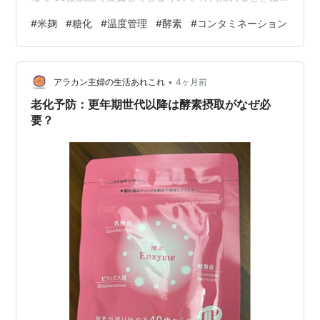
麹酵素ではない形になってしまうかも と思ったからです
#
米麹
#
糖化
#
温度管理
#
酵素
#
コンタミネーション
塩麹とか醤油麹は どうしても調味料として使うので 60
度以上になってしまうのは 避けられないかな～って酵素
として摂取するには 「甘酒」とか「糖化した麹そのも
•
の」 のほうがいいかと思います。もちろん琥珀も 調味料
アラカン主婦の生活あれこれ
4ヶ月前
として麹は活用してますよ！めっちゃおいしくなりま
老化予防：更年期世代以降は酵素摂取がなぜ必
す！ 琥珀が使って…
要？