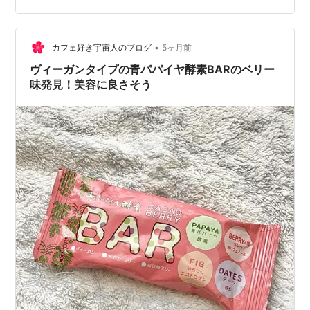
イオ）酵素』**を徹底解説。他とは一線を画す「発酵黒
マカ」のパワーと、賢い取り入れ方をご紹介します。 な
•
ぜ「酵素」が必要なの？30代からの体質の変化 他とはこ
カフェ好き宇宙人のブログ
5ヶ月前
こが違う！「BIO（バイオ）酵素」3つのこだわり 1. 厳選
ヴィーガンタイプの青パパイヤ酵素BARのベリー
された「80…
味発見！美容に良さそう