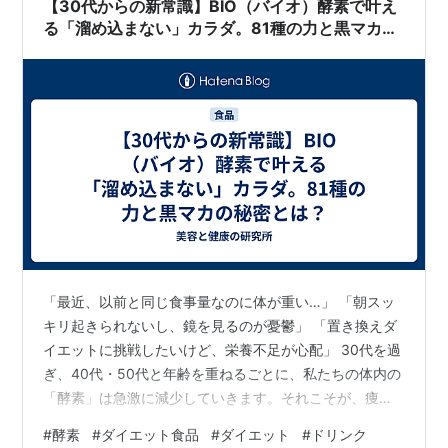
【30代からの新常識】BIO（バイオ）酵素で叶え
る「溜め込まない」カラダ。81種の力と黒マカの
秘密とは？
「最近、以前と同じ食事量なのに体が重い…」 「朝スッ
キリ起きられないし、鏡を見るのが憂鬱」 「置き換えダ
イエットに挑戦したいけど、栄養不足が心配」 30代を過
ぎ、40代・50代と年齢を重ねるごとに、私たちの体内の
「酵素」は急激に減少していきます。それこそが、痩せ
にくさやスッキリしない毎日の原因かもしれません。 今
#
酵素
#
ダイエット食品
#
ダイエット
#
ドリンク
回は、美容感度の高い女性たちの間で話題の**『BIO（バ