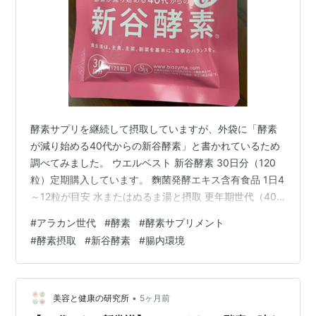
酵素サプリを継続して摂取していますが、外袋に「酵素
が減り始める40代からの新谷酵素」と書かれているため
調べてみました。 ウエルベスト 新谷酵素 30日分（120
粒）定期購入しています。 麴菌発酵エキス含有食品 1日4
～12粒が目安 水またはぬるま湯と摂取 更年期世代（40
代～50代以降）に酵素が必要とされる理由は、加齢と女
#
アラカン世代
#
酵素
#
酵素サプリメント
性ホルモンの減少によって体内酵素が激減し代謝や消化
#
酵素摂取
#
新谷酵素
#
腸内環境
機能が低下するからです。 １ 代謝低下による体重増加・
冷え性の改善 代謝酵素の減少 ２ 消化・吸収力の低下を
サポート 消化酵素のサポート ３ 更年期不調の緩和と体
質改善 自律神経・ホルモンバランスのサポート ４ 髪・
•
美容と健康の研究所
5ヶ月前
肌のエイジ…