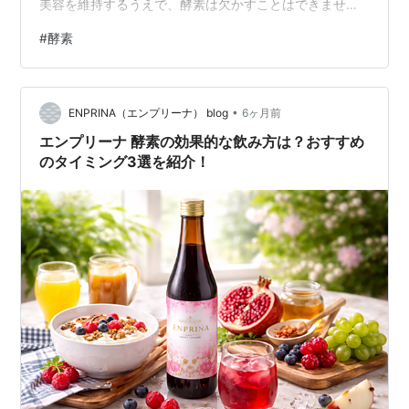
美容を維持するうえで、酵素は欠かすことはできませ
ん。 酵素には大きく分けて「消化酵素」と「代謝酵素」
#
酵素
があります。消化酵素は、炭水化物、たんぱく質、脂質
などの栄養素を分解し、体に吸収しやすい形へ変える働
きをします。一方、代謝酵素は、吸収された栄養を使っ
•
てエネルギーを生み出したり、細胞の修復や新陳代謝を
ENPRINA（エンプリーナ） blog
6ヶ月前
促進したりと、生命活動そのものを支えています。 酵素
エンプリーナ 酵素の効果的な飲み方は？おすすめ
は体内でも生成されますが、年齢とともに少しずつ低
のタイミング3選を紹介！
下…