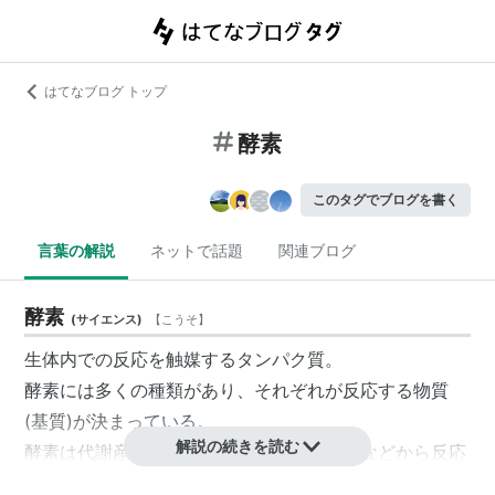
はてなブログ トップ
酵素
このタグでブログを書く
言葉の解説
ネットで話題
関連ブログ
酵素
(
サイエンス
)
【
こうそ
】
生体内での反応を触媒するタンパク質。
酵素には多くの種類があり、それぞれが反応する物質
(基質)が決まっている。
解説の続きを読む
酵素は代謝産物やその他のメッセンジャーなどから反応
の調節も受けており、これが恒常性維持に関して重要で