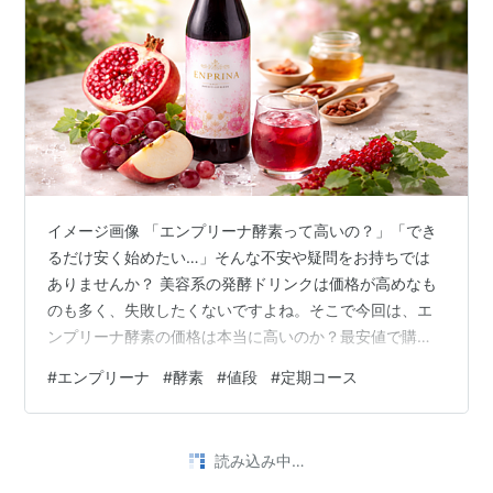
イメージ画像 「エンプリーナ酵素って高いの？」「でき
るだけ安く始めたい…」そんな不安や疑問をお持ちでは
ありませんか？ 美容系の発酵ドリンクは価格が高めなも
のも多く、失敗したくないですよね。そこで今回は、エ
ンプリーナ酵素の価格は本当に高いのか？最安値で購入
する方法はどれか？をわかりやすく解説します。 エンプ
#
エンプリーナ
#
酵素
#
値段
#
定期コース
リーナ酵素の通常価格は高い？ 「エンプリーナ酵素っ
て、正直高いのかな…？」購入を検討していると、まず
気になるのが価格ですよね。 まず結論からお伝えする
読み込み中…
と、エンプリーナ酵素の通常価格は6,480円（税込）で