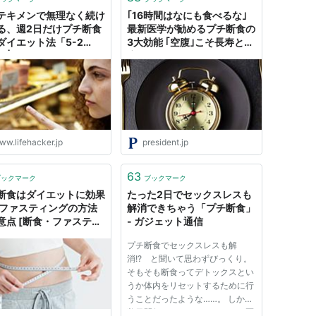
テキメンで無理なく続け
｢16時間はなにも食べるな｣
る、週2日だけプチ断食
最新医学が勧めるプチ断食の
ダイエット法「5-2
3大効能 ｢空腹｣こそ長寿と健
t」 | ライフハッカー・ジ
康のカギだった
ン
ww.lifehacker.jp
president.jp
63
ブックマーク
ブックマーク
断食はダイエットに効果
たった2日でセックスレスも
 ファスティングの方法
解消できちゃう「プチ断食」
意点 [断食・ファスティ
- ガジェット通信
All About
プチ断食でセックスレスも解
消!? と聞いて思わずびっくり。
そもそも断食ってデトックスとい
うか体内をリセットするために行
うことだったような……。 しかも
数日間何もたべちゃいけないし医