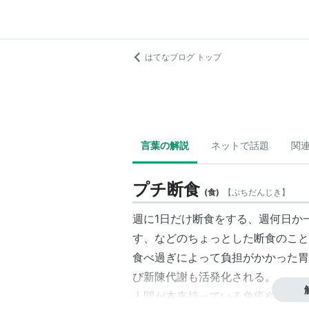
はてなブログ トップ
言葉の解説
ネットで話題
関
プチ断食
(
食
)
【
ぷちだんじき
】
週に1日だけ断食をする、週何日か
す、などのちょっとした断食のこと
食べ過ぎによって負担がかかった胃
び新陳代謝も活発化される。
人間が本来持っている免疫や抗体、