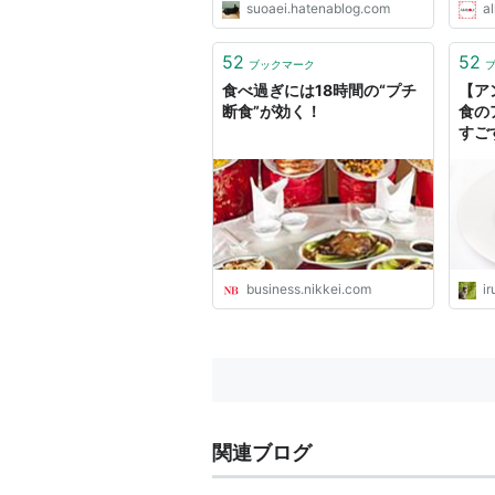
suoaei.hatenablog.com
al
52
52
ブックマーク
食べ過ぎには18時間の“プチ
【ア
断食”が効く！
食の
すご
ジン
ャン
business.nikkei.com
i
関連ブログ