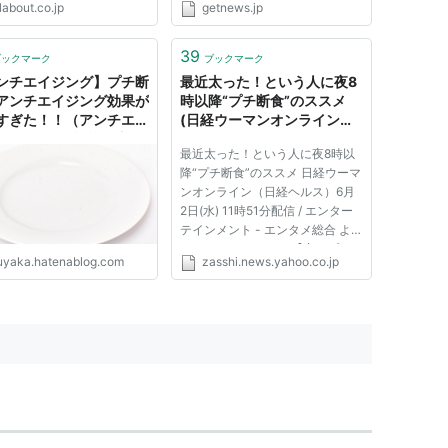
labout.co.jp
getnews.jp
師の指導がいるし、やってみたい
ものの実践できてない人も多いの
では？ 今回紹介する断食は、期
39
ブックマーク
ブックマーク
間はたった2日間で毎食必ずヨー
ンチエイジング】プチ断
最近太った！という人に夜8
グ...
アンチエイジング効果が
時以降“プチ断食”のススメ
すぎた！！（アンチエイ
(日経ウーマンオンライン
グ編8） - 脳機能向上チ
（日経ヘルス）) - Yahoo!ニ
最近太った！という人に夜8時以
ネル
ュース
降“プチ断食”のススメ 日経ウーマ
ンオンライン（日経ヘルス）6月
2日(水) 11時51分配信 / エンター
テインメント - エンタメ総合 よ
るの・ぷちだんじき 【夜のプチ
ruyaka.hatenablog.com
zasshi.news.yahoo.co.jp
断食】（名） 夜8時以降、朝起き
るまで固形物を口にしないこと。
アルコールやカロリーのある甘い
ドリンクも同様。水やお茶は...