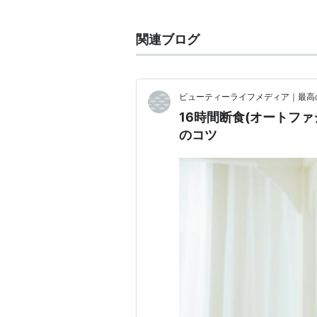
や脂肪などを減少させる事が出来る
関連ブログ
注意点
当日いきなり食事をしないとい
準備する
ビューティーライフメディア｜最高
断食中は水分を多めに摂取して
16時間断食(オートフ
断食の翌日に大食いしてしまう
のコツ
消化の良い食べ物を摂取して、