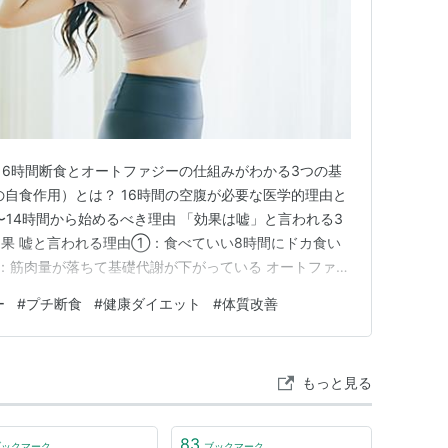
 16時間断食とオートファジーの仕組みがわかる3つの基
の自食作用）とは？ 16時間の空腹が必要な医学的理由と
〜14時間から始めるべき理由 「効果は嘘」と言われる3
果 嘘と言われる理由①：食べていい8時間にドカ食い
：筋肉量が落ちて基礎代謝が下がっている オートファジ
心者でも挫折しない16時間断食の正しいやり方3ステップ
ー
#
プチ断食
#
健康ダイエット
#
体質改善
合わせて「断食時間」を決める ステップ2：食べていい8
もっと見る
83
ブックマーク
ブックマーク