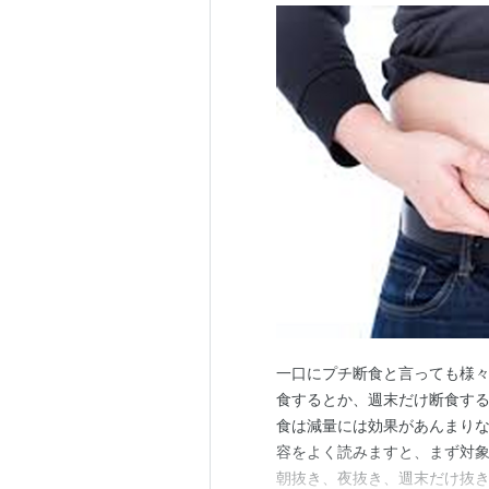
一口にプチ断食と言っても様々
食するとか、週末だけ断食する
食は減量には効果があんまりない、と
容をよく読みますと、まず対
朝抜き、夜抜き、週末だけ抜