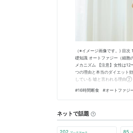
（※イメージ画像です。) 目次
礎知識 オートファジー（細胞
メカニズム 【注意】女性は12
つの理由と本当のダイエット効
している 嘘と言われる理由②
ーで期待できる3つの効果 初
#
16時間断食
#
オートファジ
ステップ1：ライフスタイルに
時間は「高タンパク・低糖質…
ネットで話題
202
85
ブックマーク