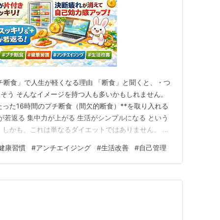
プチ断食」で人生が軽くなる理由 「断食」と聞くと、・つ
そう そんなイメージを持つ人も多いかもしれません。
たった16時間のプチ断食（間欠的断食）**を取り入れる
が若返る 集中力が上がる 生活がシンプルになる という
 しかも、これは単なるダイエットではありません。 体
」へ切り替えるスイッチ**とも言われています。 今回
健康習慣
#
アンチエイジング
#
生活改善
#
自己管理
べき効果をわかりやすく解説します。 16時間断食の本当
…
？