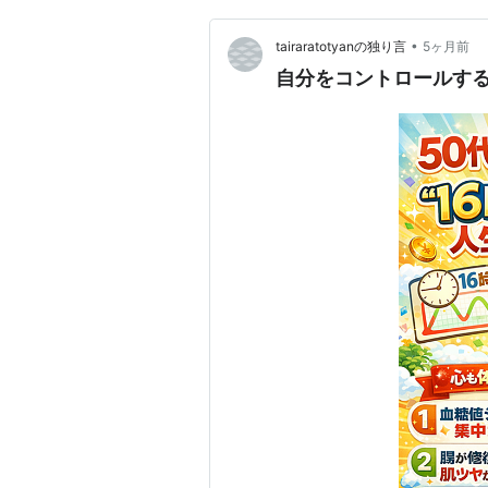
•
tairaratotyanの独り言
5ヶ月前
自分をコントロールす