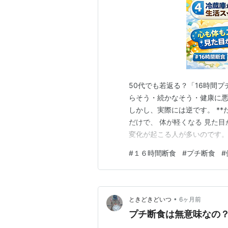
50代でも若返る？「16時間
らそう・続かなそう・健康に悪
しかし、実際には逆です。 **
だけで、 体が軽くなる 見た目
変化が起こる人が多いのです。
のシステムを**「修復モード
#
１６時間断食
#
プチ断食
#
は、そんな16時間断食の驚く
の目的は「痩せること」ではな
•
ときどきどいつ
6ヶ月前
プチ断食は無意味なの