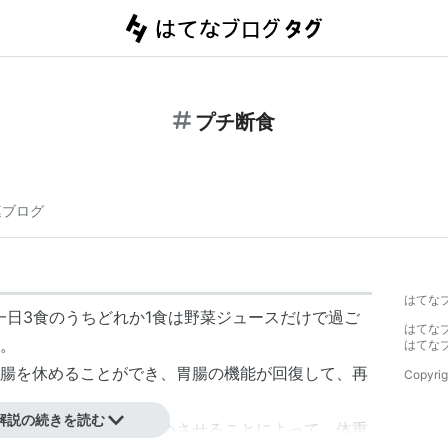
プチ断食
連ブログ
はてな
一日3食のうちどれか1食は野菜ジュースだけで過ご
はてな
。
はてな
腸を休めることができ、胃腸の機能が回復して、再
Copyrig
解説の続きを読む
自然治癒力などを目覚めさせることによって、体重