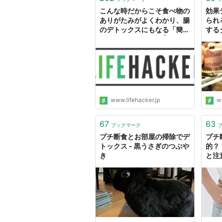
こんな時だからこそ食べ物の
効果
ありがたみがよくわかり、腸
られ
のデトックスにもなる「簡単
する
プチ断食」のススメ | ライフ
die
ハッカー・ジャパン
ャパ
www.lifehacker.jp
w
67
63
ブックマーク
プチ断食とお部屋の掃除でデ
プチ
トックス - 黒うさぎのつぶや
的？
き
と注
ング] 