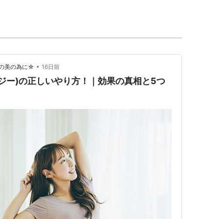
ダイエットとして注目されている。
う方法ではなく、前日から食事を量を減らすなどして
•
の美の為に☆
16日前
脱水症状にならないように心がける
ァジー)の正しいやり方！｜効果の真相と5つ
とせっかく小さくなった胃が元に戻ってしまうため、
食べる量も少しずつ増やしていくようにする。