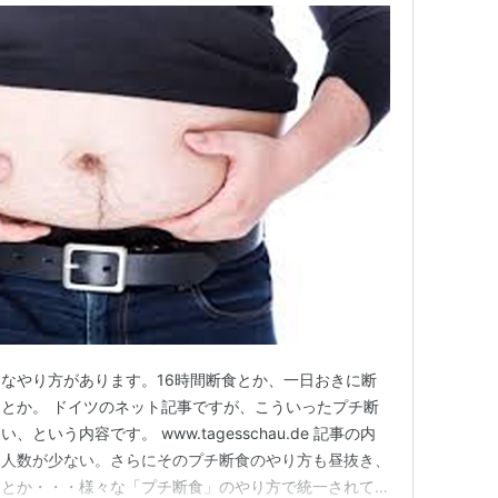
なやり方があります。16時間断食とか、一日おきに断
とか。 ドイツのネット記事ですが、こういったプチ断
いう内容です。 www.tagesschau.de 記事の内
象人数が少ない。さらにそのプチ断食のやり方も昼抜き、
きとか・・・様々な「プチ断食」のやり方で統一されてい