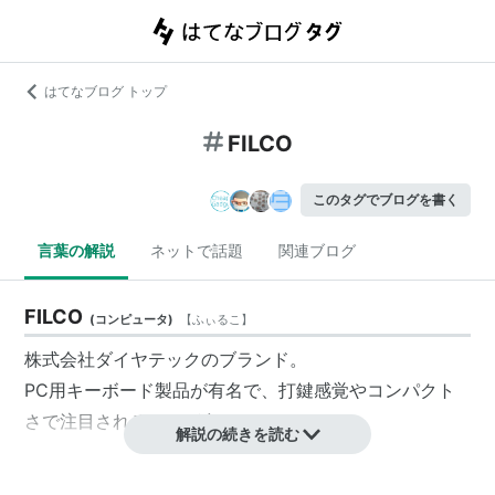
はてなブログ トップ
FILCO
このタグでブログを書く
言葉の解説
ネットで話題
関連ブログ
FILCO
(
コンピュータ
)
【
ふぃるこ
】
株式会社
ダイヤテック
のブランド。
PC用キーボード製品が有名で、打鍵感覚やコンパクト
さで注目されることが多い。
解説の続きを読む