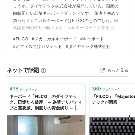
ょうか。ダイヤテック株式会社が展開している、国産の
由緒正しい老舗キーボードブランドです。 筆者も初めて
買ったメカニカルキーボードはFILCOのものでした。日
本語配列のOffice向けメカニカルキーボードと言えば、
FILCOかARCHISITEというくらいには鉄板ブランドでは
#
FILCO
#
メカニカルキーボード
#
キーボード
あったのですが、残念な事に２０２６年４月２２日、突
#
オフィス向けガジェット
#
ダイヤテック株式会社
然の閉業となってしまいました。 この記事では何故国産
の老舗ブランドであったダイヤテック株式会社および
FILCOが、このたび突然の閉業になってしまったのかを
ネットで話題
もっと見る
考察していきたいと思います。
438
360
ブックマーク
ブックマーク
キーボード「FILCO」のダイヤテッ
「FILCO」「Majes
ク、忸怩たる破産 ～ 為替デリバティ
テックが閉業
ブと需要減、綱渡りの資金繰り ～ |
TSRデータインサイト | 東京商工リサ
ーチ