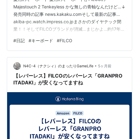
Majestouch 2 Tenkeyless かな無しの青軸なんだけど…↓
発売同時の記事 news.kakaku.comそして最新の記事…
akiba-pc.watch.impress.co.jpまさかのダイヤテック閉
業！！そしてFILCOブランドが消滅…まじかよ…約17年前
に黒軸を買ってshi-mann.hatenadiary.orgその後10年ほ
#
日記
#
キーボード
#
FILCO
ど前に今の青軸買ってずっと使っててきたシリーズがメ
ーカーごとなくなるなんて…FILCOのウッドアームレスト
も使ってるんよ！shi-mann.hatenadiary.org結構ショッ
•
クがデカい…今のうち…
N4C-4（ナクシィ）のまったりGameLife
5ヶ月前
【レバーレス】FILCOのレバーレス「GRANPRO
ITADAKI」が安くなってますね