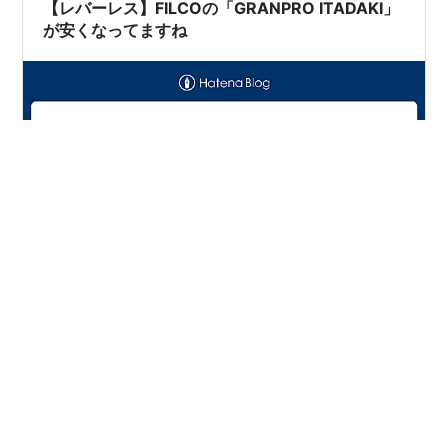
【レバーレス】FILCOの「GRANPRO ITADAKI」
が安くなってますね
先日、実機を触ってかなり評価が上がったFILCOのレバ
ーレス「GRANPRO ITADAKI」がAmazonのダイヤテック
公式で19%OFFの16,082円と安くなっています。 FILCO
GRANPRO ITADAKI レバーレスコントローラー アケコン
カスタマイズ対応 18ボタン 静音 薄型 TURBO連射 ホッ
トスワップ イルミネーション機能 SOCDクリーニングモ
#
レバーレス
#
FILCO
#
ITADAKI
ード RP2040採用 トーナメントロックスイッチ搭載