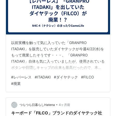
以前実機を触って気に入っていた「GRANPRO
ITADAKI」を販売していたダイヤテックが今週4/22(水)を
もって廃業したそうです・・・。 「GRANPRO
ITADAKI」自体も気に入っていましたが、使用されている
ボタンや目隠しキャップの出来も最高だったので、本体
含めて近々購入しようと思っていた矢先にこんなことに
#
レバーレス
#
ITADAKI
#
ダイヤテック
#
FILCO
なるなんて・・・。 Amazonの在庫や公式サイトでも在
#
廃業
庫切れになっていたりで、中々復活しないなとは思って
いたのですが、会社自体が無くなってしまうとは思って
もみませんでした。 まだ、在庫が残っているお店もある
と思うので、探して購入したいと思います。
•
つらつら日暮らしHatena
4ヶ月前
n4c4.hatenablog…
キーボード「FILCO」ブランドのダイヤテック社