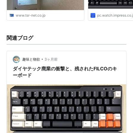
www.tsr-net.co.jp
pc.watch.impress.co.
関連ブログ
•
趣味と物欲
3ヶ月前
ダイヤテック廃業の衝撃と、残されたFILCOのキ
ーボード