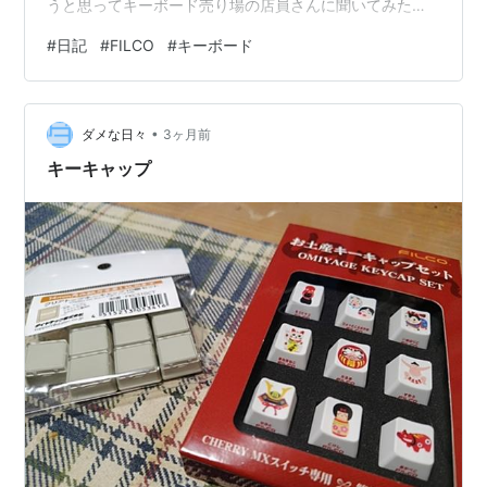
うと思ってキーボード売り場の店員さんに聞いてみたら
ダイヤテックが閉業して保証がなくなってしまって販売
#
日記
#
FILCO
#
キーボード
できないとのこと。そうかー在庫があっても保証がない
から売れないのか…コレは悲しい…コレはもう買えないん
じゃないか…と思ったら… FILCOブランドを台湾の製造
•
パートナーが引き継ぎ pc.watch.impress.co.jpなんとこ
ダメな日々
3ヶ月前
のタイミングで朗報が！！！製造を行っていた台湾のメ
キーキャップ
ーカーが引…