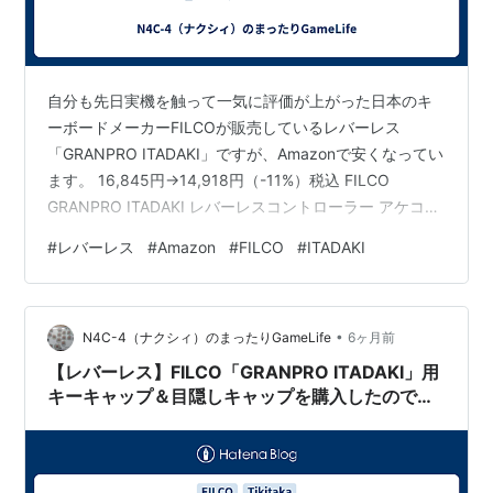
自分も先日実機を触って一気に評価が上がった日本のキ
ーボードメーカーFILCOが販売しているレバーレス
「GRANPRO ITADAKI」ですが、Amazonで安くなってい
ます。 16,845円→14,918円（-11%）税込 FILCO
GRANPRO ITADAKI レバーレスコントローラー アケコン
カスタマイズ対応 18ボタン 静音 薄型 TURBO連射 ホッ
#
レバーレス
#
Amazon
#
FILCO
#
ITADAKI
トスワップ イルミネーション機能 SOCDクリーニングモ
ード RP2040採用 トーナメントロックスイッチ搭載
Gateron Low Profile 3.0 格闘ゲーム用 競技 大会 eスポー
•
ツ向け 軽量デザイン FILCO Ama…
N4C-4（ナクシィ）のまったりGameLife
6ヶ月前
【レバーレス】FILCO「GRANPRO ITADAKI」用
キーキャップ＆目隠しキャップを購入したのでレ
ビューを書いてみた