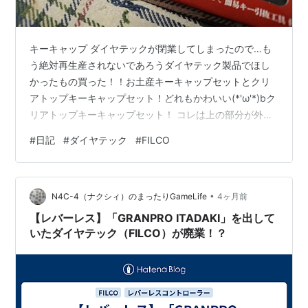
キーキャップ ダイヤテックが閉業してしまったので…も
う絶対再生産されないであろうダイヤテック製品でほし
かったもの買った！！お土産キーキャップセットとクリ
アトップキーキャップセット！どれもかわいい(*'ω'*)bク
リアトップキーキャップセット！ コレは上の部分が外せ
て中に紙とか入れて好きなキーができる物結構前から買
#
日記
#
ダイヤテック
#
FILCO
おうと思って悩んでたけど もう絶対今後再生産されない
だろうから…キーボードもやっぱ予備を確保しておいた
ほうがいいのかねぇ(：3)っ⌒つ
•
N4C-4（ナクシィ）のまったりGameLife
4ヶ月前
【レバーレス】「GRANPRO ITADAKI」を出して
いたダイヤテック（FILCO）が廃業！？