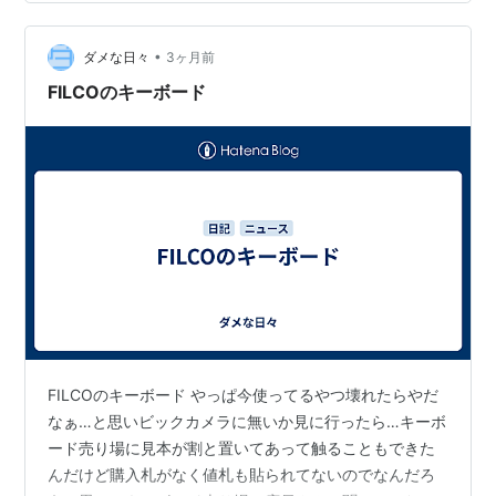
いる人も多いブランドだと思うので、修理等のサポート
が継続されるのはありがたい話ですね。 ランキング参加
•
中PCゲーム関連のブログ。Steam、Origin、Up(ry。
ダメな日々
3ヶ月前
FILCOのキーボード
FILCOのキーボード やっぱ今使ってるやつ壊れたらやだ
なぁ…と思いビックカメラに無いか見に行ったら…キーボ
ード売り場に見本が割と置いてあって触ることもできた
んだけど購入札がなく値札も貼られてないのでなんだろ