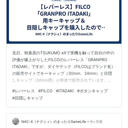
先日、秋葉原のTSUKUMO eXで実機を触って自分の中の
評価が爆上がりしたFILCOのレバーレス「GRANPRO
ITADAKI」ですが、ダイヤテック（FILCOはブランド名）
の販売サイトでキーキャップ（30mm、24mm）と目隠
しキャップ（24mm用）が単体で販売されています。
【下記サイトのゲーミングデバイスの項目にあります】
#
レバーレス
#
FILCO
#
ITADAKI
#
ボタンキャップ
diatec.co.jp 「GRANPRO ITADAKI」発表時にキーキャッ
#
目隠しキャップ
プ、目隠しキャップの単体販売もアナウンスされていた
ので以前から気になっていたのですが、実機を触った際
に「手持ちのTIKITAKA N17SPに丁度良いのでは？」と感
じたので、先日注文して…
•
N4C-4（ナクシィ）のまったりGameLife
6ヶ月前