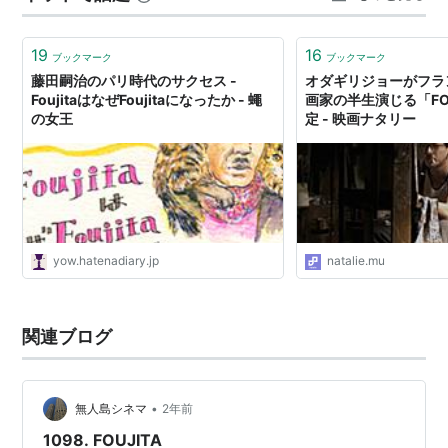
観てない方には言わない方がいいので、興味のある方は
ユーネクストで配信しています。…
19
16
ブックマーク
ブックマーク
藤田嗣治のパリ時代のサクセス -
オダギリジョーがフラ
FoujitaはなぜFoujitaになったか - 蠅
画家の半生演じる「FO
の女王
定 - 映画ナタリー
yow.hatenadiary.jp
natalie.mu
関連ブログ
•
無人島シネマ
2年前
1098. FOUJITA