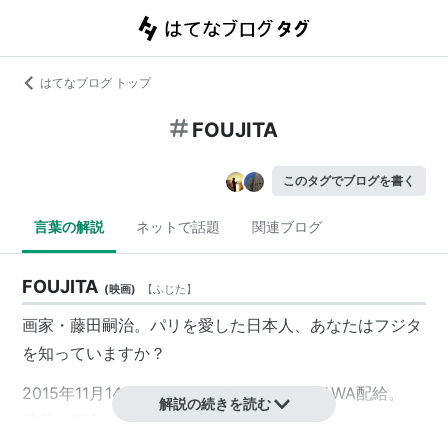
はてなブログ トップ
FOUJITA
このタグでブログを書く
言葉の解説
ネットで話題
関連ブログ
FOUJITA
(
映画
)
【
ふじた
】
画家・藤田嗣治。パリを愛した日本人、あなたはフジタ
を知っていますか？
2015年11月14日公開。日仏合作。KADOKAWA配給。
解説の続きを読む
監督・脚本：小栗康平