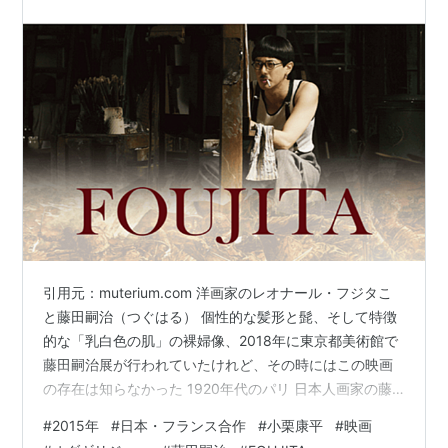
引用元：muterium.com 洋画家のレオナール・フジタこ
と藤田嗣治（つぐはる） 個性的な髪形と髭、そして特徴
的な「乳白色の肌」の裸婦像、2018年に東京都美術館で
藤田嗣治展が行われていたけれど、その時にはこの映画
の存在は知らなかった 1920年代のパリ 日本人画家の藤
田（オダギリジョー）はモンマルトルに暮らし、画家や
#
2015年
#
日本・フランス合作
#
小栗康平
#
映画
モデル仲間との乱痴気騒ぎに明け暮れながらも、その絵