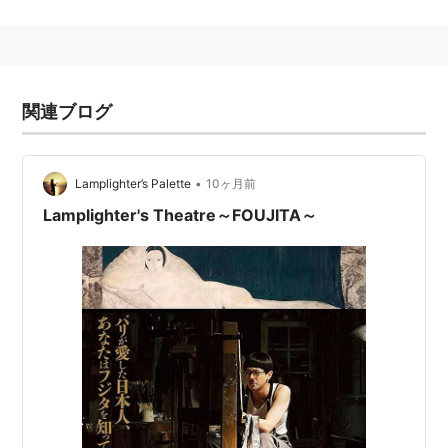
出演：オダギリジョー、中谷美紀、アナ・ジラルド、ア
ンジェル・ユモー、マリー・クレメール、加瀬亮、りり
ィ、岸部一徳
関連ブログ
•
Lamplighter’s Palette
10ヶ月前
Lamplighter's Theatre～FOUJITA～