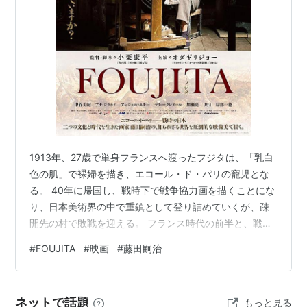
1913年、27歳で単身フランスへ渡ったフジタは、「乳白
色の肌」で裸婦を描き、エコール・ド・パリの寵児とな
る。 40年に帰国し、戦時下で戦争協力画を描くことにな
り、日本美術界の中で重鎮として登り詰めていくが、疎
開先の村で敗戦を迎える。 フランス時代の前半と、戦時
中日本に帰国、疎開してからの後半の印象が違いすぎる
#
FOUJITA
#
映画
#
藤田嗣治
映画です。 特にラストは、これで終わるか！？というよ
うな含み。 専門的な事はわかりませんが、映画でもなん
でも、つかみとオチ、みたいなものはとっても重要です
ネットで話題
もっと見る
よね。 ただ、後半は嫌いな映画ではありませんでした。