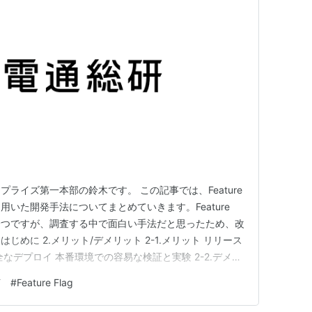
ライズ第一本部の鈴木です。 この記事では、Feature
を用いた開発手法についてまとめていきます。Feature
の一つですが、調査する中で面白い手法だと思ったため、改
はじめに 2.メリット/デメリット 2-1.メリット リリース
なデプロイ 本番環境での容易な検証と実験 2-2.デメリ
（CI）の複雑化 未使用のFeature Flagがコードベ
イ
#
Feature Flag
る可能性がある 3.Feature …