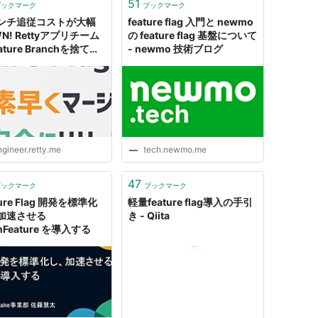
51
ブックマーク
ブックマーク
ンチ追従コストが大幅
feature flag 入門と newmo
N! Rettyアプリチーム
の feature flag 基盤について
ature Branchを捨て
- newmo 技術ブログ
ture Flagでの開発へ移行
由と成果 - Retty Tech
gineer.retty.me
tech.newmo.me
47
ブックマーク
ブックマーク
ture Flag 開発を標準化
軽量feature flag導入の手引
加速させる
き - Qiita
nFeature を導入する