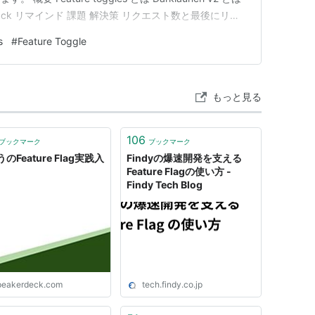
ack リマインド 課題 解決策 リクエスト数と最後にリク
wner team によるフィルタリング 課題 解決策 Ruby
s
#
Feature Toggle
もっと見る
106
ブックマーク
ブックマーク
のFeature Flag実践入
Findyの爆速開発を支える
Feature Flagの使い方 -
Findy Tech Blog
peakerdeck.com
tech.findy.co.jp