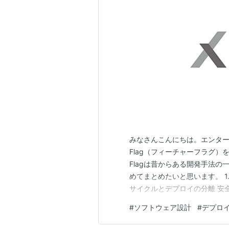
みなさんこんにちは。エンタープ
Flag（フィーチャーフラグ）
Flagは昔からある開発手法
めてまとめたいと思います。 1.
サイクルとデプロイの分離 安全
ット コードベースの乱雑化とテスト
#
ソフトウェア設計
#
デプロ
ースに残ることで、技術負債を抱え