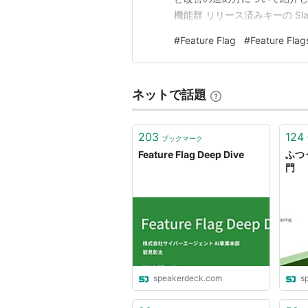
機能群 リリース済みキーの Sl
エストされた日時 課題 解決策 O
#
Feature Flag
#
Feature Flag
SDK での …
ネットで話題
203
124
ブックマーク
Feature Flag Deep Dive
ふつう
門
speakerdeck.com
s