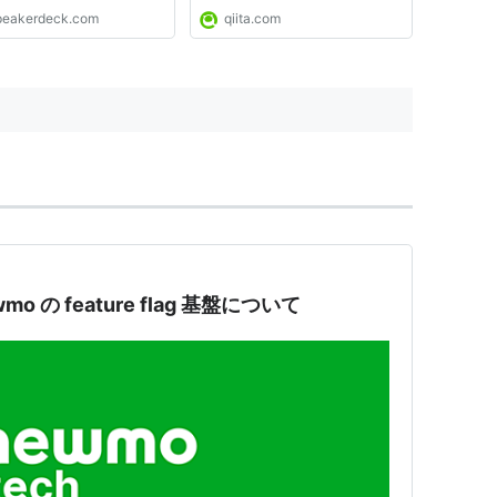
peakerdeck.com
qiita.com
ewmo の feature flag 基盤について