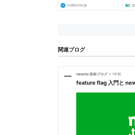
codezine.jp
s
関連ブログ
•
newmo 技術ブログ
1年前
feature flag 入門と n