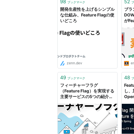
98
52
ブックマーク
開発生産性を上げるシンプル
ブラ
な仕組み、Feature Flagの使
DOW
いどころ
がFe
Fea
した理
Blog
zenn.dev
en
49
48
ブックマーク
フィーチャーフラグ
Fea
（Feature Flag）を実現する
し、
主要サービスの5つの紹介と
Ope
比較