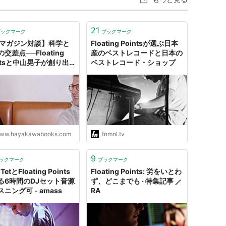
21
ブックマーク
ブックマーク
Fマガジン対談】科学と
Floating Pointsが選ぶ日本
交差点──Floating
産のベストレコードと日本の
intsと中山晃子が創り出
ベストレコード・ショップ
命のかがやき｜
kawa Books &
azines（β）
ww.hayakawabooks.com
fnmnl.tv
9
ックマーク
ブックマーク
 TetとFloating Points
Floating Points: 労をいとわ
る6時間のDJセット音源
ず、どこまでも · 特集記事 ⟋
ニング可 - amass
RA