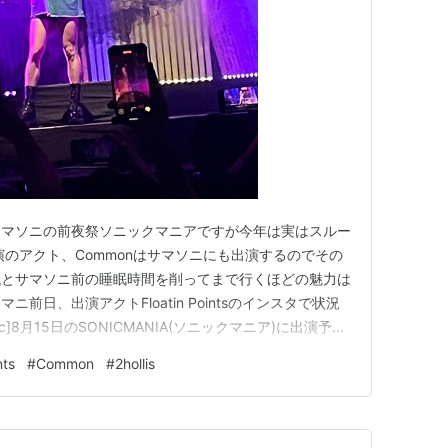
サマソニの前夜祭ソニックマニアですが今年は実はスルー
演のアクト、Commonはサマソニにも出演するのでその
代とサマソニ前の睡眠時間を削ってまで行くほどの魅力は
前日、出演アクトFloatin Pointsのインスタで状況
c]8月15日のSONICMANIA(ソニックマニア)に出演予定
g Points(フローティング・ポインツ)が、過去に共作経験
nts
#
Common
#
2hollis
していることを明らかに。https://t.…