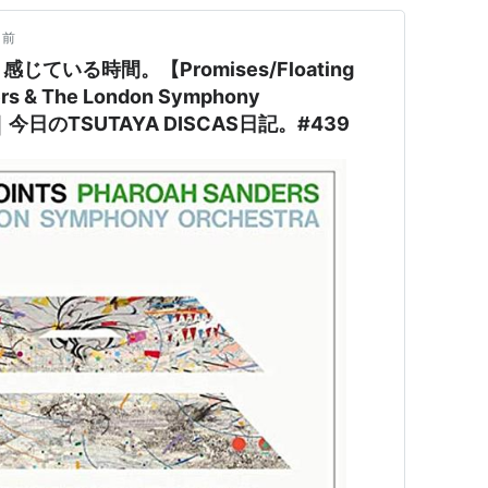
月前
ている時間。【Promises/Floating
ers & The London Symphony
】｜今日のTSUTAYA DISCAS日記。#439