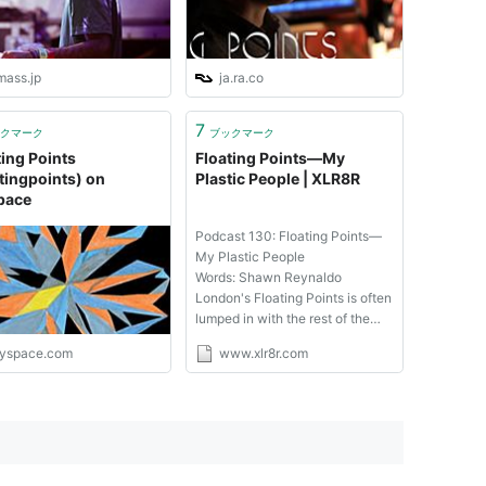
mass.jp
ja.ra.co
7
クマーク
ブックマーク
ting Points
Floating Points—My
atingpoints) on
Plastic People | XLR8R
pace
Podcast 130: Floating Points—
My Plastic People
Words: Shawn Reynaldo
London's Floating Points is often
lumped in with the rest of the
city's burgeoning post-dubstep
yspace.com
www.xlr8r.com
(or whatever it's being called
this week) scene, but it's not
unfair to say that 23-year-old
Sam Shepherd is operating in his
own sp...