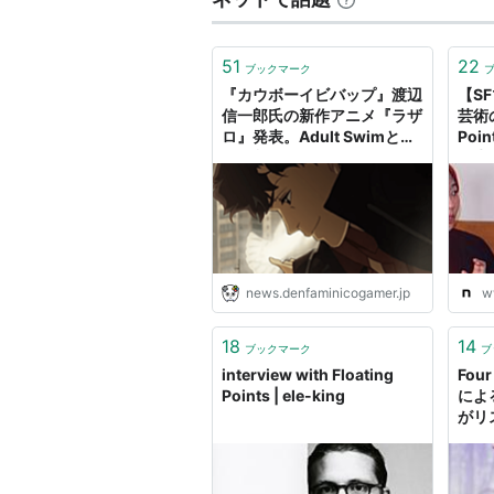
51
22
ブックマーク
『カウボーイビバップ』渡辺
【S
信一郎氏の新作アニメ『ラザ
芸術の
ロ』発表。Adult Swimと共
Po
同で制作され、MAPPAや
す生
『ジョン・ウィック』監督、
Haya
Bonobo、Floating Points
Mag
など超豪華な布陣で制作
news.denfaminicogamer.jp
w
18
14
ブックマーク
ブ
interview with Floating
Four
Points | ele-king
によ
がリス