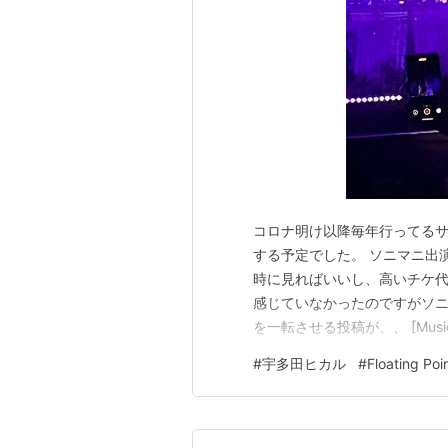
コロナ明け以降毎年行ってる
する予定でした。 ソニマニ出
時に見ればいいし、高いチケ
感じていなかったのですがソニマニ
を一転させる投稿が、、 [Musi
の音楽プロデューサーFloatin
#
宇多田ヒカル
#
Floating Poi
もある宇多田ヒカルとスタジオ入り