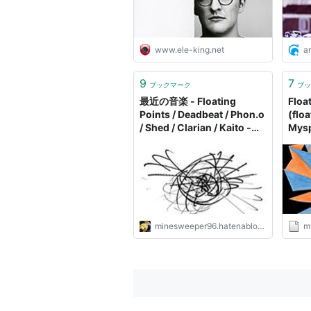
www.ele-king.net
a
9
7
ブックマーク
ブッ
最近の音楽 - Floating
Floa
Points / Deadbeat / Phon.o
(flo
/ Shed / Clarian / Kaito -
Mys
From The Inside
minesweeper96.hatenablog.com
m