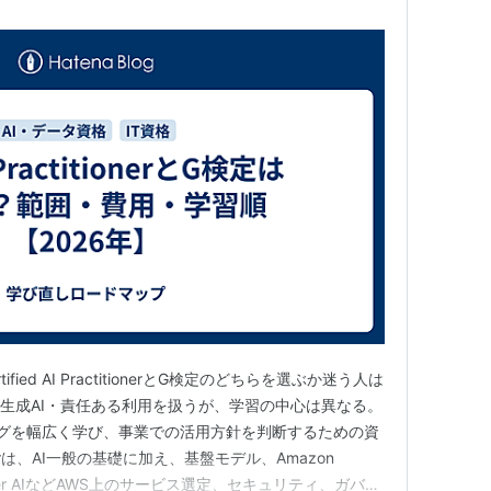
fied AI PractitionerとG検定のどちらを選ぶか迷う人は
・生成AI・責任ある利用を扱うが、学習の中心は異なる。
ングを幅広く学び、事業での活用方針を判断するための資
ionerは、AI一般の基礎に加え、基盤モデル、Amazon
eMaker AIなどAWS上のサービス選定、セキュリティ、ガバナ