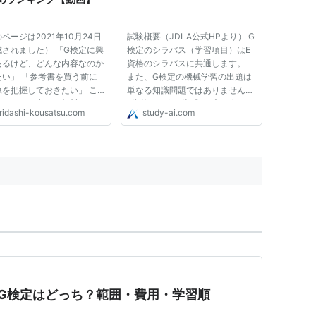
ページは2021年10月24日
試験概要（JDLA公式HPより） G
成されました） 「G検定に興
検定のシラバス（学習項目）はE
あるけど、どんな内容なのか
資格のシラバスに共通します。
たい」 「参考書を買う前に
また、G検定の機械学習の出題は
像を把握しておきたい」 こ
単なる知識問題ではありません。
事はそんな方に、無料のオン
E資格のように数式やプログラミ
iridashi-kousatsu.com
study-ai.com
ン講座をランキングにしてま
ングまでは出てこないものの、機
ました。 私も無料のオンラ
械学習の各手法や課題点など網羅
講座でイメージをつかみ、そ
的な把握が必要です。 無料コン
と詳細を勉強し合格しまし
テンツその１/ G検定模擬テスト
300...
ionerとG検定はどっち？範囲・費用・学習順