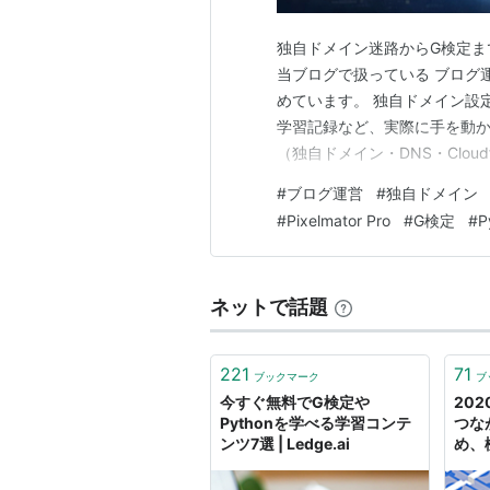
独自ドメイン迷路からG検定ま
当ブログで扱っている ブログ運
めています。 独自ドメイン設定
学習記録など、実際に手を動か
（独自ドメイン・DNS・Cloud
Pixelmator） 資格・学習
#
ブログ運営
#
独自ドメイン
グ運営編（独自ドメイン・DNS・
#
Pixelmator Pro
#
G検定
#
P
ネットで話題
221
71
ブックマーク
ブ
今すぐ無料でG検定や
20
Pythonを学べる学習コンテ
つな
ンツ7選 | Ledge.ai
め、
た「
Py