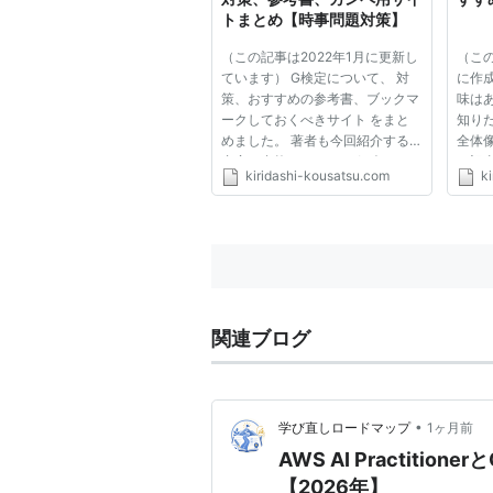
トまとめ【時事問題対策】
（この記事は2022年1月に更新し
（この
ています） G検定について、 対
に作
策、おすすめの参考書、ブックマ
味は
ークしておくべきサイト をまと
知り
めました。 著者も今回紹介する
全体
内容で合格しました。 紹介する
の記
kiridashi-kousatsu.com
k
対策・参考書・サイトがあれば、
ライ
社会人が1ヶ月～3か月程度で合格
とめ
出来るようになっています。 ぜ
イン
ひ最後までご覧ください。 G検定
のあ
と...
た。...
関連ブログ
•
学び直しロードマップ
1ヶ月前
AWS AI Practit
【2026年】