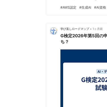
ンスを扱う。 結論として、利
#
AWS認定
#
生成AI
#
AI資格
定、AWS環境でAIサービスの
•
学び直しロードマップ
1ヶ月前
G検定2026年第5回
ち？