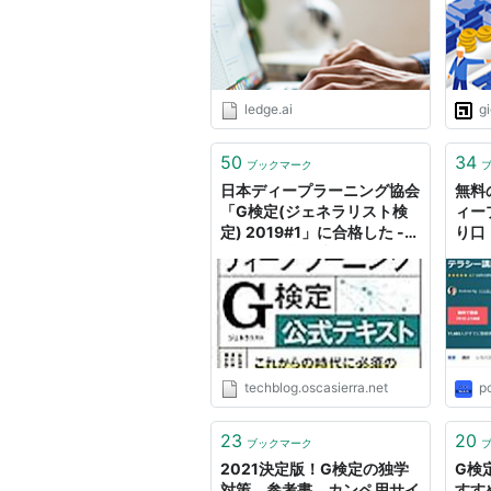
べる
ledge.ai
g
50
34
ブックマーク
日本ディープラーニング協会
無料
「G検定(ジェネラリスト検
ィー
定) 2019#1」に合格した -
り口
OSCAの技術ブログ
techblog.oscasierra.net
p
23
20
ブックマーク
2021決定版！G検定の独学
G検
対策、参考書、カンペ用サイ
すす