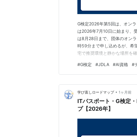
G検定2026年第5回は、オ
は2026年7月10日に始まり
は8月28日まで、団体のオンラ
時59分まで申し込めるが、希
宅で推奨環境と静かな場所を
安があるなら会場が候補にな
#
G検定
#
JDLA
#
AI資格
#
境と割引制度、空席、移動時間で
9月5日13時、会場試験は9月…
•
学び直しロードマップ
1ヶ月前
ITパスポート・G検定
プ【2026年】