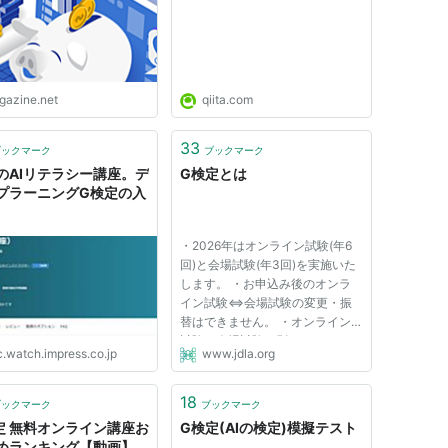
Udemyキャンペーン
igazine.net
qiita.com
33
ブックマーク
ブックマーク
のAIリテラシー講座。デ
G検定とは
プラーニングG検定の入
・2026年はオンライン試験(年6
回)と会場試験(年3回)を実施いた
します。 ・お申込み後のオンラ
イン試験⇔会場試験の変更・振
替はできません。 ・オンライン
試験と会場試験は別のシステムで
c.watch.impress.co.jp
www.jdla.org
実施されます。そのため、各試験
でアカウント登録が 必要です。
・【会場試験のみ】会場試験は
18
ブックマーク
ブックマーク
「Generative AI Test」と同じシ
定 無料オンライン講座お
G検定(AIの検定)模擬テスト
ステム...
めランキング【動画】