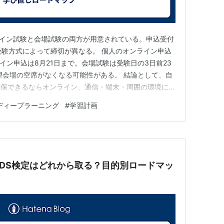
ンライン試験と会場試験の両方が用意されている。申込受付
、受験方式によって締切が異なる。 個人のオンライン申込
イン申込は8月21日まで。会場試験は受験日の3日前23
望会場の空席がなくなる可能性がある。 結論として、自
確保できるならオンライン、通信・端末・周囲の環境に不
る。試験時間の長短だけで有利・不利を判断せず、受験環
ディープラーニング
#
学習計画
決めたい。 この記事の要点 オンライン試験は2026年
・DS検定はどれから取る？目的別ロードマッ