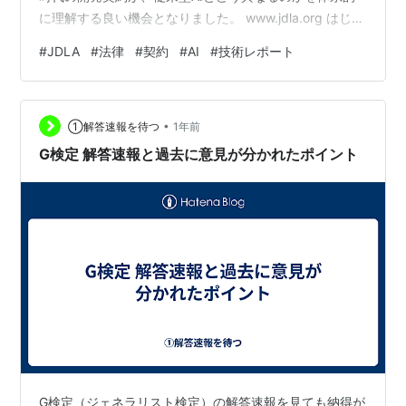
に理解する良い機会となりました。 www.jdla.org はじめ
に 第1章 生成AIの「開発」とは 第2章 生成AIの開発の進
#
JDLA
#
法律
#
契約
#
AI
#
技術レポート
め方と契約 第3章 生成AIの開発の特殊性 第4章 生成AI開
発契約の主要論点 おわりに はじめに 2012年のディープ
ラーニング技術の発展に端を発した第三次AIブームは、
•
画像認識や需要予測といった分野で「従来型AI」の導入
①解答速報を待つ
1年前
を促進しました。これらの開発契約で…
G検定 解答速報と過去に意見が分かれたポイント
G検定（ジェネラリスト検定）の解答速報を見ても納得が