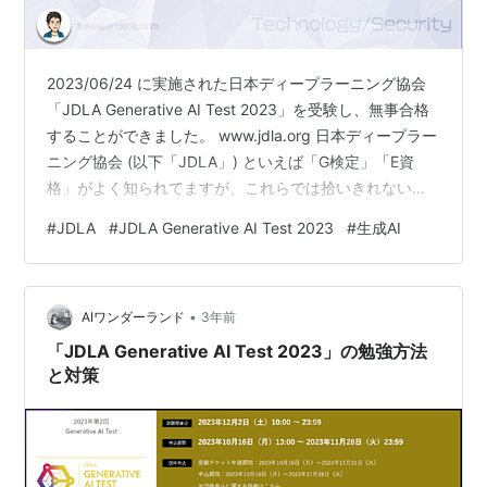
2023/06/24 に実施された日本ディープラーニング協会
「JDLA Generative AI Test 2023」を受験し、無事合格
することができました。 www.jdla.org 日本ディープラー
ニング協会 (以下「JDLA」) といえば「G検定」「E資
格」がよく知られてますが、これらでは拾いきれない生
成系 AI の分野の知識を問う新試験が登場していたので、
#
JDLA
#
JDLA Generative AI Test 2023
#
生成AI
どこまで世の中の潮流に追いつけるのか、試しに受けて
みた格好です。 テスト結果はどうだったのか、合格まで
に何をやったのか、結果を踏まえて思ったことなど、簡
•
単に振り返ってみたいと思います。 テスト結果 試験対策
AIワンダーランド
3年前
とテスト内容 感想と結果を…
「JDLA Generative AI Test 2023」の勉強方法
と対策