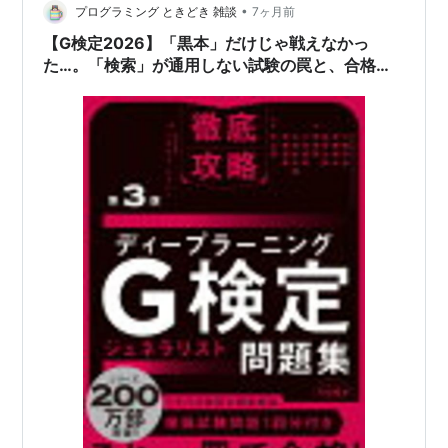
試験…
•
プログラミング ときどき 雑談
7ヶ月前
【G検定2026】「黒本」だけじゃ戦えなかっ
た…。「検索」が通用しない試験の罠と、合格基
準のミステリー