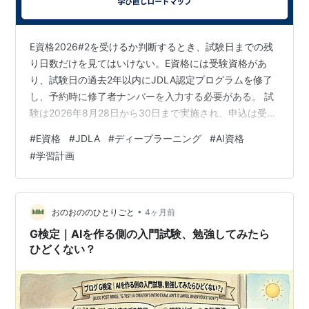
E資格2026#2を受けるか判断するとき、試験日までの残
り日数だけを見てはいけない。E資格には受験資格があ
り、試験日の過去2年以内にJDLA認定プログラムを修了
し、予約時に修了者ナンバーを入力する必要がある。 試
験は2026年8月28日から30日まで実施され、申込は受験
日前日の23時59分まで受け付ける。ただし、申込期限ま
#
E資格
#
JDLA
#
ディープラーニング
#
AI資格
で待てるという意味ではない。認定講座の課題、修了判
#
学習計画
定、修了者ナンバーの発行、希望会場の空席まで逆算す
る必要がある。 結論として、すでにPython・数学・機械
学習の基礎があり、E2026#2対応講座を修了できる人は
検討できる。未経験に近い人は8月回へ合わせず、次回以
•
おのおののひとりごと
4ヶ月前
降を見据え…
G検定｜AIを作る側の入門試験、勉強してみたら
ひどくない？