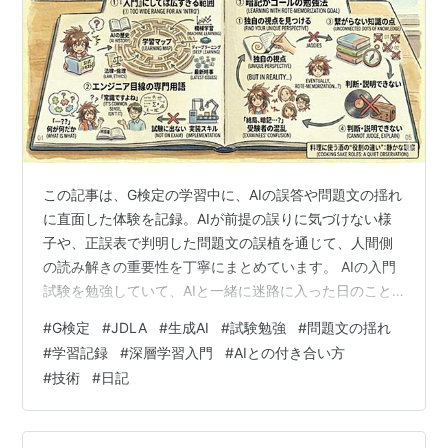
この記事は、G検定の学習中に、AIの誤答や問題文の揺れ
に直面した体験を記録。AIが前提の誤りに気づけない様
子や、正誤表で判明した問題文の誤植を通じて、人間側
の読み解きの重要性を丁寧にまとめています。 AIの入門
試験を勉強していて、AIと一緒に迷路に入った日のこと
AIに聞いてみたら、平気で間違える 正答を伝えてみる わ
#
G検定
#
JDLA
#
生成AI
#
試験勉強
#
問題文の揺れ
ざと間違った正答を渡してみた どう考えても正答が合わ
#
学習記録
#
深層学習入門
#
AIとの付き合い方
ない問題 正誤表：問題文が間違っていました 今日の学び
#
技術
#
日記
関連情報 AIの入門試験を勉強していて、AIと一緒に迷路
に入った日のこと 最近、G検定のテキストを読み進めて
いる。 AIを“使う側”から、“作る側の入口”へ向かうための