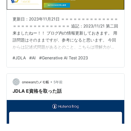
更新日：2023年11月21日 ＝＝＝＝＝＝＝＝＝＝＝＝＝＝
＝＝＝＝＝＝＝＝＝＝＝＝＝＝ 追記：2023/11/21 第二回
来ましたねー！！ ブログ内の情報更新しておきます。 用
語問題はそのままですが、参考になると思います。 今回
からは記述式問題があるとのこと、こちらは理解力が問
われるため 生成AI関連の本や記事を読んで人に話せるよ
#
JDLA
#
AI
#
Generative AI Test 2023
うになるのが良さそうですね。 追記：2023/6/30 無事合
格してました。この記事を書きながら勉強して、生成AI
の技術と利活用は満点とれました。が、著作権などのリ
•
スクは満点とれなかったので、もっと勉強必要です
onewanのメモ帳
5年前
ね。。 追記：2023/6/25 みなさん試験お疲れ様で…
JDLA E資格を取った話