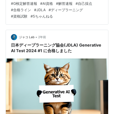
情報を探す手間を省けるよう整理しています。まずは落
#
G検定解答速報
#
AI資格
#
解答速報
#
自己採点
ち着いて、ゆっくり確認していきましょう。 まずは公式
#
合格ライン
#
JDLA
#
ディープラーニング
サイトの解答速報を確認 G検定を主催するのは、日本デ
#
資格試験
#
5ちゃんねる
ィープラーニング協会（JDLA）です。学科式のCBT試験
となっており、公式に正答が公表されることは基本的に
ありませんが、試験後に「出題の方針」や「解説動画」
などが紹介されることがあります。 …
•
ジャコ Lab
2年前
日本ディープラーニング協会(JDLA) Generative
AI Test 2024 #1 に合格しました