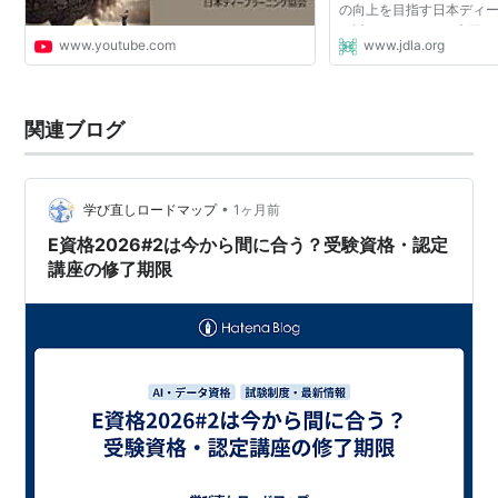
の向上を目指す日本ディ
（以下JDLA）は、本日20
www.youtube.com
www.jdla.org
（月）、『生成AIの利用
開しました。 『生成AIの..
関連ブログ
•
学び直しロードマップ
1ヶ月前
E資格2026#2は今から間に合う？受験資格・認定
講座の修了期限