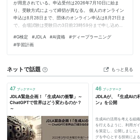
が用意されている。申込受付は2026年7月10日に始ま
り、受験方式によって締切が異なる。 個人のオンライン
申込は8月28日まで、団体のオンライン申込は8月21日ま
で。会場試験は受験日の3日前23時59分まで申し込める
が、希望会場の空席がなくなる可能性がある。 結論とし
#
G検定
#
JDLA
#
AI資格
#
ディープラーニング
て、自宅で推奨環境と静かな場所を確保できるならオン
#
学習計画
ライン、通信・端末・周囲の環境に不安があるなら会場
が候補になる。試験時間の長短だけで有利・不利を判断
せず、受験環境と割引制度、空席、移動時間で決めた
ネットで話題
もっと見る
い。 この記事の要点 オンライン試験は2026年9月5日13
時、会場試験は9月…
47
46
ブックマーク
ブックマーク
JDLA緊急企画！「生成AIの衝撃」～
JDLAが、『生成AI
ChatGPTで世界はどう変わるのか？
ン』を公開
～
生成AIの活用を考える組
を行えるように、利用ガ
を策定し、公開しました。
グを中心とする技術によ