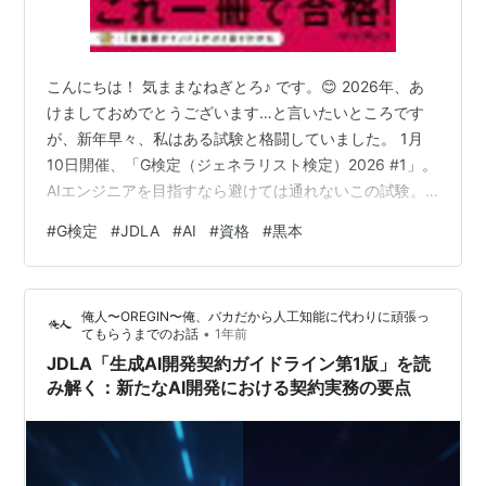
こんにちは！ 気ままなねぎとろ♪ です。😊 2026年、あ
けましておめでとうございます…と言いたいところです
が、新年早々、私はある試験と格闘していました。 1月
10日開催、「G検定（ジェネラリスト検定）2026 #1」。
AIエンジニアを目指すなら避けては通れないこの試験。
私も意気揚々と受験したのですが…。 終わってみての感
#
G検定
#
JDLA
#
AI
#
資格
#
黒本
想は、「なんかモヤモヤする」。 そして、「作戦、完全
にミスったかも…」という後悔でした。 今日は、これか
ら受験する皆さんが同じ轍を踏まないよう、私の「反
俺人〜OREGIN〜俺、バカだから人工知能に代わりに頑張っ
省」と「邪推」を赤裸々に語ります。 戦略ミス①：「黒
•
てもらうまでのお話
1年前
本」は辞書にはならなかった 今回、私が試験対策の相棒
JDLA「生成AI開発契約ガイドライン第1版」を読
に選んだのは、い…
み解く：新たなAI開発における契約実務の要点