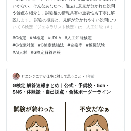
いかない、そんなあなたへ。過去に意見が分かれた設問
や論点を紹介し、試験後の情報共有の重要性も丁寧に解
説します。 試験の概要と、見解が分かれやすい設問につ
いて G検定（ジェネラリスト検定）は、人工知能（AI）
に関する幅広い知識を体系的に問う試験として注目を集
#
G検定
#
AI検定
#
JDLA
#
人工知能検定
めています。出題範囲は広く、AIの歴史、機械学習、深
#
G検定対策
#
G検定勉強法
#
合格率
#
模擬試験
層学習、倫理、法律、社会実装と多岐にわたるため、
#
AI人材
#
G検定解答速報
「この問題って、どの資料の知識？」と思うような出題
も少なくありません。 特に難しいのは、複数の選択肢が
すべて一見正しいように見える問題や、解釈に揺らぎが
ある文言を含んだ問題です。さらに、試験が…
•
ITエンジニアが仕事に対して思うこと
1年前
G検定 解答速報まとめ｜公式・予備校・5ch・
SNS・体験談・自己採点・合格ボーダーライン