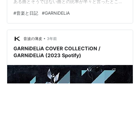
ある曲とそうではない曲との比率が半々と言ったところ
だったのだけど、意外とこれが聴ける仕上がりでして。
#
音楽と日記
#
GARNiDELiA
恐らく自分が過小評価していたGARNiDELiAのボーカルの
力量が、クラシックスタンダードナンバーにも、ニュー
スタンダードナンバーにも、適量に馴染んでいることの
•
現れだと思うのだけれども。適量とは過剰に自分の世界
音波の薄皮
3年前
を擦り込んだり、原曲を重視しすぎたりと言った極端さ
GARNiDELiA COVER COLLECTiON /
がないということで。かと言って中途半端に…
GARNiDELiA (2023 Spotify)