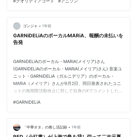
#
クオリディアコード
#
アニソン
の曲の静かな強さに心が動いた方は、 ぜひ関連作品や主
題歌群もあわせて触れてみてください。 一曲だけでは見
えない輪郭まで、少しずつ深まっていきます。 👉 原曲・
関連はこちらをチェック 🎵 曲情報 -…
•
ゴンジャ
1年前
GARNiDELiAのボーカルMARiA、報酬の未払いを
告発
GARNiDELiAのボーカル・MARiA(メイリア)さん
(GARNiDELiAのボーカル・MARiA(メイリア)さん) 音楽ユ
ニット・GARNiDELiA（ガルニデリア）のボーカル・
MARiA（メイリア）さんが9月2日、同日発表されたユニ
ットの無期限活動休止に対して自身のXでコメントした。
【声明】「体力も気力も限界」MARiAさんのコメント全
#
GARNiDELiA
文を見る 経緯を振り返る中で、「この数年間 私の活動に
対する対価が所属事務所から正式に支払われていないと
いうことが第三者を通じて発覚しました 時には支払われ
•
ていないものもあると思います」と報酬の未払いを告
「中華オタ」の推し活記録
1年前
発。 同時期には事務所の社長からのハラスメントも…
RED（小紅書）が上海で島を貸し切って二次元夏