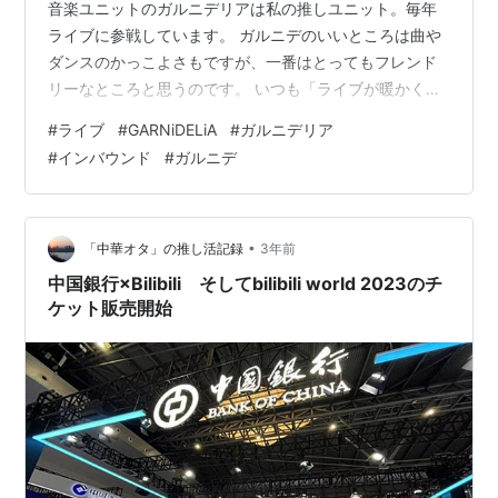
音楽ユニットのガルニデリアは私の推しユニット。毎年
ライブに参戦しています。 ガルニデのいいところは曲や
ダンスのかっこよさもですが、一番はとってもフレンド
リーなところと思うのです。 いつも「ライブが暖かく感
じる」そんな気持ちにさせてくれるのが、ガルニデリア
#
ライブ
#
GARNiDELiA
#
ガルニデリア
なのです。 ガルニデは今、精力的にライブツアーをして
#
インバウンド
#
ガルニデ
います。 コロナ禍前から日本中をライブで飛び回ってい
たユニットでしたが、コロナ禍の完全解除となった今は
日本を飛び出して中国やシンガポールまで。世界を相手
に積極的にライブ活動を展開しています。 ガルニデいわ
•
「中華オタ」の推し活記録
3年前
く、「タクシーに乗るように飛行機に乗っ…
中国銀行×Bilibili そしてbilibili world 2023のチ
ケット販売開始