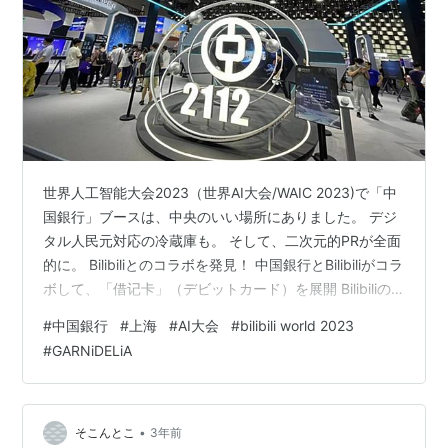
世界人工智能大会2023（世界AI大会/WAIC 2023)で「中
国銀行」ブースは、中央のいい場所にありました。 デジ
タル人民元対応の冷蔵庫も。 そして、二次元的PRが全面
的に。 Bilibiliとのコラボを発見！ 中国銀行とBilibiliがコラ
ボして、「借记卡」（デビットカード）を展開 Bilibiliの
キャラクターがついたカードで、衣装は昆曲の「牡丹
#
中国銀行
#
上海
#
AI大会
#
bilibili world 2023
亭」を再現。 このカードを使うとBilibiliの月会員が9.9元
#
GARNiDELiA
に！ さらに支付宝アリペイと紐づけることで88元のクー
ポンプレゼント。 新入社員が給料の指定をこのカードに
すると、25元プレゼント。（給与5000元以上の場合）
ほかにも越境G…
•
そこんとこ
3年前