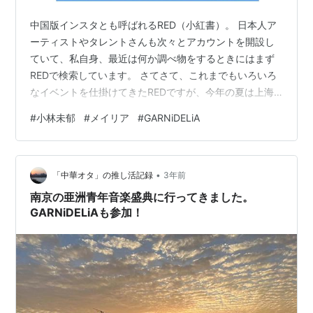
中国版インスタとも呼ばれるRED（小紅書）。 日本人ア
ーティストやタレントさんも次々とアカウントを開設し
ていて、私自身、最近は何か調べ物をするときにはまず
REDで検索しています。 さてさて、これまでもいろいろ
なイベントを仕掛けてきたREDですが、今年の夏は上海
の島（８万平方メートル）を貸し切って、二次元テーマ
#
小林未郁
#
メイリア
#
GARNiDELiA
の夏フェスを開催するとのこと！ RED LAND 開催期間：
2025年8月8日~10日 （14:00~21:30） 場所：上海楊浦
区復興島-船台PARK チケットは、7月22日14時から発売
•
開始！ 298元/1日だそう そして3日間の音楽フェスパー
「中華オタ」の推し活記録
3年前
トの布陣も発表になりました！ 日本人アーテ…
南京の亜洲青年音楽盛典に行ってきました。
GARNiDELiAも参加！