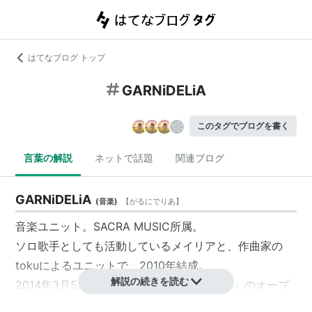
はてなブログ トップ
GARNiDELiA
このタグでブログを書く
言葉の解説
ネットで話題
関連ブログ
GARNiDELiA
(
音楽
)
【
がるにでりあ
】
音楽ユニット。SACRA MUSIC所属。
ソロ歌手としても活動しているメイリアと、作曲家の
tokuによるユニットで、2010年結成。
解説の続きを読む
2014年3月5日、テレビアニメ『キルラキル』のオープ
ニングテーマとなるシングル「
ambiguous
」で