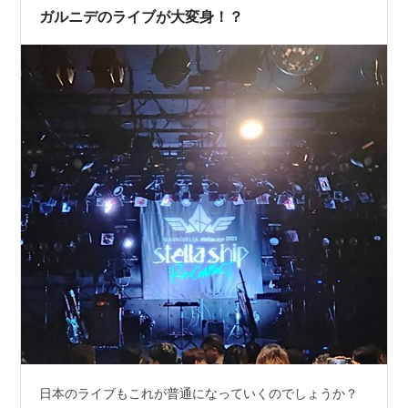
を乗り継いだ後、会場まで1キロちょっと…
ガルニデのライブが大変身！？
日本のライブもこれが普通になっていくのでしょうか？