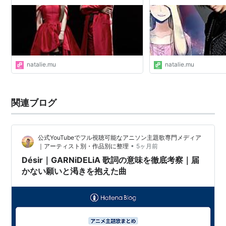
出していた - 音楽ナタリー
natalie.mu
natalie.mu
関連ブログ
公式YouTubeでフル視聴可能なアニソン主題歌専門メディア
•
｜アーティスト別・作品別に整理
5ヶ月前
Désir｜GARNiDELiA 歌詞の意味を徹底考察｜届
かない願いと渇きを抱えた曲