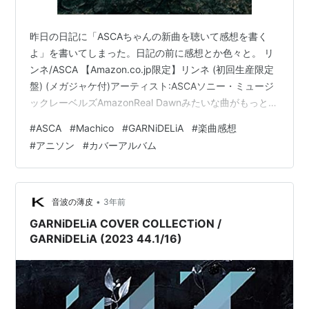
昨日の日記に「ASCAちゃんの新曲を聴いて感想を書く
よ」を書いてしまった。日記の前に感想とか色々と。 リ
ンネ/ASCA 【Amazon.co.jp限定】リンネ (初回生産限定
盤) (メガジャケ付)アーティスト:ASCAソニー・ミュージ
ックレーベルズAmazonReal Dawnみたいな曲がもっとも
っと聴きたいぞ!Real DawnASCAアニメ¥255provided
#
ASCA
#
Machico
#
GARNiDELiA
#
楽曲感想
courtesy of iTunesカップリングのReal Dawnの話から。
#
アニソン
#
カバーアルバム
リンネ同様どの時期にレコーディングしたのかわからな
い。なんとなくだけど、歌える範囲を探りながらレコー
ディングしてたのかな?って考えてしまう。オタクの…
•
音波の薄皮
3年前
GARNiDELiA COVER COLLECTiON /
GARNiDELiA (2023 44.1/16)