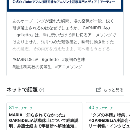
BiRTHiA（2015年8月26日）
Violet Cry（2016年12月14日）
あのオープニングが流れた瞬間、場の空気が一段、鋭く
研ぎ澄まされるのはなぜでしょうか。 GARNiDELiAの
「grilletto」は、単に勢いだけで押し切るアニメソングで
はありません。張りつめた緊張感と、瞬時に動き出すた
めの意志。その両方を抱えたまま、前へ進もうとする力
を、そのまま音として立ち上げてくる一曲です。 タイト
#
GARNiDELiA
#
grilletto
#
歌詞の意味
ルの「grilletto（グリレット）」は、イタリア語で「引き
#
魔法科高校の劣等生
#
アニメソング
金」。一度引けば戻れない、その決定的な一点が、この
曲の感触と重なります。 迷いが、切り替わる瞬間。 まず
はその硬質なサウンドを流しながら、読み進めてみてく
ネットで話題
もっと見る
ださい。 🔥 grilletto｜GARNiDELiA 張りつ…
81
40
ブックマーク
ブックマーク
MARiA「知らされてなかった」
「クズの本懐」特集、
GARNiDELiA活動休止について経緯説
×GARNiDELiA座談会
明、弁護士経由で事務所へ解除通知を
リー 特集・インタビ