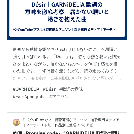
最初から感情を爆発させるわけじゃないのに、不思議と
強く引っぱられる。 「Désir」は、静かな熱と乾いた切実
さをまといながら、届かないものへ手を伸ばす感覚を描
いた曲です。まずは音を流しながら、読み進めてみてく
ださい。 🔥 Désir｜GARNiDELiA 満たされない願いが、
美しく燃える歌。 📺 公式動画 公式YouTube動画はこち
#
GARNiDELiA
#
Désir
#
歌詞の意味
ら👇 この曲を聴いて心がざわついた方は、 ぜひ原曲や関
#
FateApocrypha
#
アニソン
連作品でもその世界に浸ってみてください。 音楽や映像
で、この曲の空気を手元でも楽しめます。 👉 原曲・関連
はこちらをチェック 🎵 曲情報 曲名：Désir アーティス
公式YouTubeでフル視聴可能なアニソン主題歌専門メディア
ト：GARNiDELiA 発売日：2017年…
•
｜アーティスト別・作品別に整理
5ヶ月前
約束 -Promise code-／GARNiDELiA 歌詞の意味