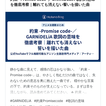
を徹底考察｜離れても消えない誓いを描いた曲
静かな曲に見えて、感情の芯はかなり強い。 「約束 -
Promise code-」は、やさしく包むだけの曲ではなく、失
わないための意志を奥に抱えた一曲です。 穏やかな言葉
の下で、約束そのものが支えになっている。まずは音を
流しながら、読み進めてみてください。 🔥 約束 -
Promise code-｜GARNiDELiA やさしさの奥に、強い誓い
#
GARNiDELiA
#
約束Promisecode
#
歌詞の意味
が残る曲。 📺 公式動画 公式YouTube動画はこちら👇 こ