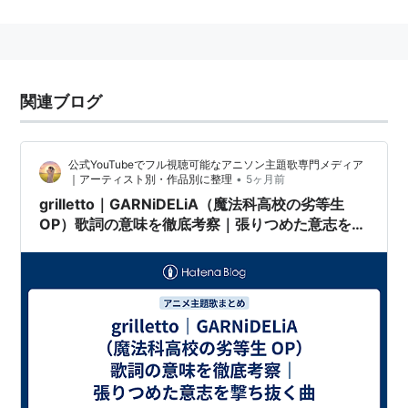
DefSTAR Recordsよりメジャーデビュー。
ディスコグラフィ
シングル
関連ブログ
ambiguous
（2014年3月5日）
grilletto
（2014年7月30日）
公式YouTubeでフル視聴可能なアニソン主題歌専門メディア
•
｜アーティスト別・作品別に整理
5ヶ月前
BLAZING
（2014年10月29日
grilletto｜GARNiDELiA（魔法科高校の劣等生
MIRAI（2015年5月13日）
OP）歌詞の意味を徹底考察｜張りつめた意志を撃
約束 -Promise code-
（2016年8月17日）
ち抜く曲
SPEED STAR
（2017年6月14日）
Désir （2017年8月23日）
アイコトバ
（2017年11月1日）
アルバム
Linkage Ring（2015年1月21日）