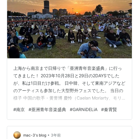
上海から南京まで日帰りで「亜洲青年音楽盛典」に行っ
てきました！ 2023年10月28日と29日の2DAYSでした
が、私は1日目だけ参戦。 日中韓、そして東南アジアなど
のアーティスも参加した大型野外フェスでした。 当日の
様子 中国の歌手・黄誉博 慶怜（Caelan Moriarty、モリ
アティー慶怜） 吴宣儀 秦霄賢 GARNiDELiA降臨 小鬼 王
#
南京
#
亜洲青年音楽盛典
#
GARNiDELiA
#
秦霄賢
琳凱 そしてトリは黄子韬 会場には企業ブースもたくさ
ん！カルビーも出店 当日の様子 会場は南京市幕府山の五
馬渡埠頭の広場で開催。 すぐ横を長江が流れています。
•
会場近くはバスも通行止めになっていて、地下鉄→バス
mac-3's blog
3年前