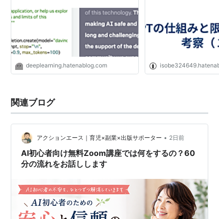
deeplearning.hatenablog.com
isobe324649.hatena
関連ブログ
•
アクションエース｜育児×副業×出版サポーター
2日前
AI初心者向け無料Zoom講座では何をするの？60
分の流れをお話しします