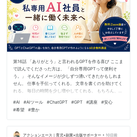
第16話 「ありがとう」と言われるGPTを作る喜び ここま
で読んでくださった方は、 「自分専用GPTって便利そ
う。」 そんなイメージが少しずつ湧いてきたかもしれま
せん。 仕事を手伝ってくれる。 文章を書くのを助けてく
れる。 毎日の時間を少し増やしてくれる。 もちろん、そ
れだけでも十分魅力があります。 でも今日は、 もう一つ
#
AI
#
AIツール
#
ChatGPT
#
GPT
#
講座
#
安心
先のお話をしたいと思います。 ある日、 こんなことを考
#
希望
#
豊か
えました。 「もし、自分が作ったGPTが、誰かの役に立
ったらどうだろう。」 たとえば、 毎日の献立で悩んでい
る人のためのGPT。 介護をしている人の相談相手になる
GPT。 家庭菜園を楽しむ人のためのGPT。 旅行の計画を
•
アクションエース｜育児×副業×出版サポーター
10日前