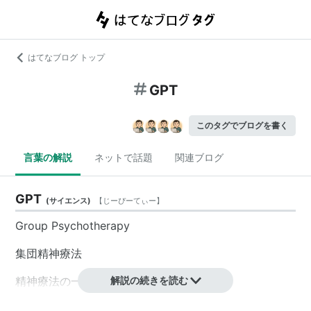
はてなブログ トップ
GPT
このタグでブログを書く
言葉の解説
ネットで話題
関連ブログ
GPT
(
サイエンス
)
【
じーぴーてぃー
】
Group Psychotherapy
集団精神療法
精神療法の一つ。
解説の続きを読む