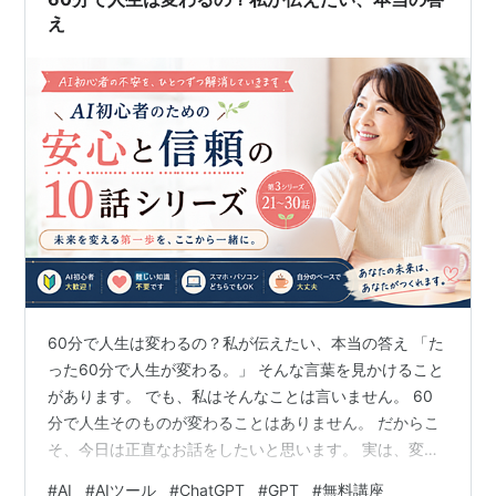
え
60分で人生は変わるの？私が伝えたい、本当の答え 「た
った60分で人生が変わる。」 そんな言葉を見かけること
があります。 でも、私はそんなことは言いません。 60
分で人生そのものが変わることはありません。 だからこ
そ、今日は正直なお話をしたいと思います。 実は、変わ
るのは人生ではありません。 未来の見え方です。 この違
#
AI
#
AIツール
#
ChatGPT
#
GPT
#
無料講座