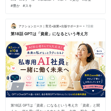
にはならないかもしれません。 では、 何が違いになるの
#
豊か
#
スキ
でしょう。 私は、 「自分に合ったAIを持っている人」 だ
と思っています。 例えば、 同じ仕事をしている二人がい
たとします。 一人は、 毎回ゼロから考えます。 ブログ
を書く。 SNSを投稿する。 お客様への返信を考…
•
アクションエース｜育児×副業×出版サポーター
7日前
第18話 GPTは「資産」になるという考え方
第18話 GPTは「資産」になるという考え方 「資産」と聞