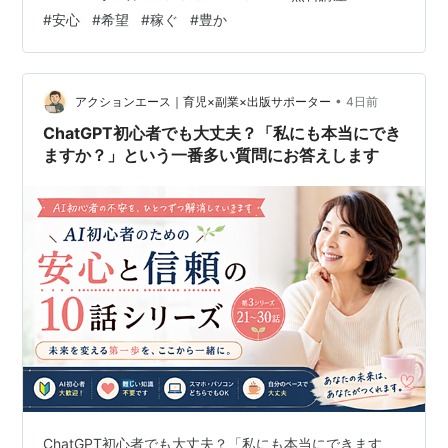
いは、とても大切だと思っています。 人生は一日で変わ
#
安心
#
希望
#
稼ぐ
#
豊か
るものではありません もし誰かに、 「この講座を受けれ
ば人生が変わります。」 と言われたら、あなたはどう思
いますか？ 私は少し疑ってしまいます。 人生はそんなに
簡単なものではありません。 仕事も。 収入も。 生活
•
アクションエース｜育児×副業×出版サポーター
4日前
も。 少しずつ積…
ChatGPT初心者でも大丈夫？「私にも本当にでき
ますか？」という一番多い質問にお答えします
ChatGPT初心者でも大丈夫？「私にも本当にできます