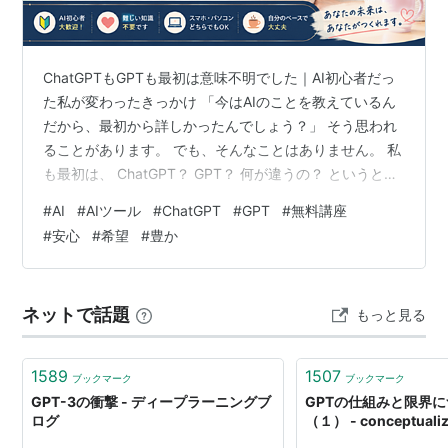
ChatGPTもGPTも最初は意味不明でした｜AI初心者だっ
た私が変わったきっかけ 「今はAIのことを教えているん
だから、最初から詳しかったんでしょう？」 そう思われ
ることがあります。 でも、そんなことはありません。 私
も最初は、 ChatGPT？ GPT？ 何が違うの？ というとこ
ろから始まりました。 画面に知らない言葉が出てくるだ
#
AI
#
AIツール
#
ChatGPT
#
GPT
#
無料講座
けで、 「これは私には難しいな……」 と思ったこともあ
#
安心
#
希望
#
豊か
ります。 だから今、 このブログを読んでくださっている
あなたが、 「興味はあるけど、よく分からない。」 そう
感じていたとしても、 その気持ちはよく分かります。 今
ネットで話題
もっと見る
日は少しだけ、 私がAIを知り始めた頃のお話をさ…
1589
1507
ブックマーク
ブックマーク
GPT-3の衝撃 - ディープラーニングブ
GPTの仕組みと限界
ログ
（１） - conceptualiz