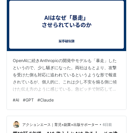
OpenAIに続きAnthropicの開発中モデルも「暴走」した
というので、少し騒ぎになった。両社はもとより、攻撃
を受けた側も対応に追われているというような形で報道
されているが、個人的に、これは少し不安を煽る側に傾
けた伝え方のように感じている。急ピッチで対応してい
るのは事実だろうが、恐らく追われている訳ではない。
#
AI
#
GPT
#
Claude
ある程度は安全性評価の一環として想定されていた可能
性が高い。 今回暴走したのは、一般ユーザーが使ってい
るGPTやClaudeとは異なり、研究開発用にかなり高い自
•
由度と権限を与えたモデルである。敢えて言えば暴走し
アクションエース｜育児×副業×出版サポーター
6日前
やすい設定のモデルなので、それが暴走するのは想定内