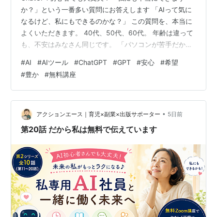
か？」という一番多い質問にお答えします 「AIって気に
なるけど、私にもできるのかな？」 この質問を、本当に
よくいただきます。 40代、50代、60代。 年齢は違って
も、不安はみなさん同じです。 「パソコンが苦手だか
ら…」 「スマホしか使えないけど大丈夫？」 「若い人み
#
AI
#
AIツール
#
ChatGPT
#
GPT
#
安心
#
希望
たいに覚えられない。」 そんな声を聞くたびに、私はい
#
豊か
#
無料講座
つも同じことを思います。 その不安を持っていること
は、決して恥ずかしいことではありません。 むしろ、新
しいことに興味を持ったからこそ出てくる、ごく自然な
気持ちです。 今日は、その不安についてお話ししたいと
•
アクションエース｜育児×副業×出版サポーター
5日前
思います。 「難しそう…
第20話 だから私は無料で伝えています