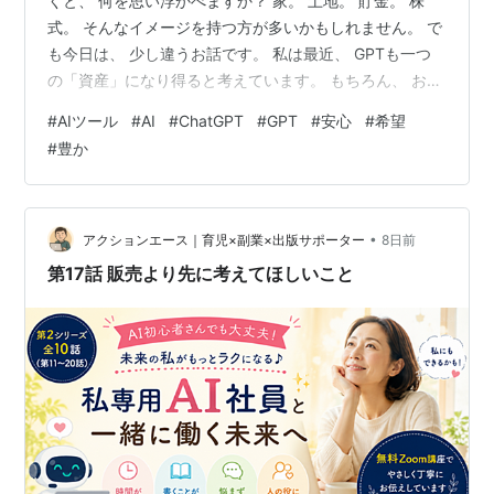
くと、 何を思い浮かべますか？ 家。 土地。 貯金。 株
式。 そんなイメージを持つ方が多いかもしれません。 で
も今日は、 少し違うお話です。 私は最近、 GPTも一つ
の「資産」になり得ると考えています。 もちろん、 お金
を生み出すという意味だけではありません。 それ以上
#
AIツール
#
AI
#
ChatGPT
#
GPT
#
安心
#
希望
に、 あなたの時間を増やしてくれる資産だと思うので
#
豊か
す。 例えば、 毎日30分かかっていたSNS投稿。 毎回悩
んでいたLINEの返信。 ブログの構成を考える時間。 セミ
ナーの資料づくり。 同じような質問への回答。 これら
を、 毎回ゼロから考えていたら、 1年でどれくらいの
•
アクションエース｜育児×副業×出版サポーター
8日前
時…
第17話 販売より先に考えてほしいこと