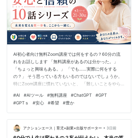
AI初心者向け無料Zoom講座では何をするの？60分の流
れをお話しします 「無料講座があるのは分かった。」
「ちょっと興味もある。」 「でも……実際に何をする
の？」 そう思っている方もいるのではないでしょうか。
特にZoom講座に慣れていないと、 「難しいことをやら
されたらどうしよう。」 「話についていけなかったら恥
#
AI
#
AIツール
#
無料講座
#
ChatGPT
#
GPT
ずかしい。」 「パソコン操作ができなかったら困る
#
GPTｓ
#
安心
#
希望
#
豊か
な。」 いろいろ考えてしまいますよね。 そこで今回は、
無料Zoom講座でどんなことをするのか、 あなたが実際
に参加しているつもりでお話ししてみます。 難しい授業
を想像しなくて大丈夫です。 目指しているのは、 「分か
•
アクションエース｜育児×副業×出版サポーター
3日前
らない」が「なるほ…
60分で人生は変わるの？私が伝えたい、本当の答