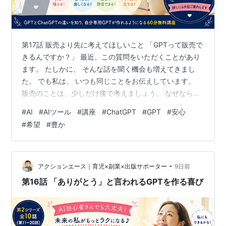
第17話 販売より先に考えてほしいこと 「GPTって販売で
きるんですか？」 最近、この質問をいただくことがあり
ます。 たしかに、 そんな話を聞く機会も増えてきまし
た。 でも私は、 いつも同じことをお伝えしています。
販売のことは、少しだけ後で考えましょう。 なぜなら、
本当に大切なのは、 「売れるもの」を作ることではな
#
AI
#
AIツール
#
講座
#
ChatGPT
#
GPT
#
安心
く、 「誰かの役に立つもの」を作ることだからです。 少
#
希望
#
豊か
し想像してみてください。 あなたが困っているとき、 あ
るGPTを使ってみたら、 悩みがスッと軽くなった。 「こ
れ、助かった。」 そう思えたとします。 そのとき、 あ
なたが感じるのは、 「売られている」という気持ちでし
•
アクションエース｜育児×副業×出版サポーター
9日前
ょうか。 …
第16話 「ありがとう」と言われるGPTを作る喜び