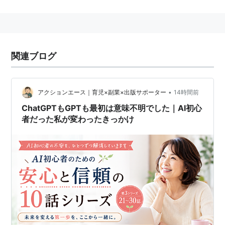
GPT
(
コンピュータ
)
【
じーぴーてぃー
】
GUID Partition Tableの略。
関連ブログ
•
アクションエース｜育児×副業×出版サポーター
14時間前
ChatGPTもGPTも最初は意味不明でした｜AI初心
者だった私が変わったきっかけ