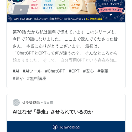
第20話 だから私は無料で伝えています このシリーズも、
今日で20話になりました。 ここまで読んでくださった皆
さん、 本当にありがとうございます。 最初は、
「ChatGPTとGPTって何が違うの？」 そんなところから
始まりました。 そして、 自分専用GPTという存在を知
り、 毎日の仕事を手伝ってくれる未来を想像し、 SNSや
#
AI
#
AIツール
#
ChatGPT
#
GPT
#
安心
#
希望
ブログ、 LINE返信、 電子書籍、 そして誰かの役に立つ
#
豊か
#
無料講座
GPTまで、 一緒に考えてきました。 ここまで読んでくだ
さった方なら、 もうお気づきかもしれません。 GPTは、
難しい技術ではありません。 特別な人だけのものでもあ
りません。 人生を少しラクにしてくれる、新しい…
•
栞亭疑似録
5日前
AIはなぜ「暴走」させられているのか