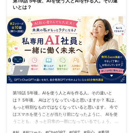
第19話 5年後、AIを使う人とAIを作る人。その違
の動作ともいえる。なぜこの…
いとは？
第19話 5年後、AIを使う人とAIを作る人。その違いと
は？ 5年後。 AIはどうなっていると思いますか？ 私は、
もっと特別なものではなくなっていると思います。 今で
はスマホを使うことが当たり前になったように、 AIを使
うことも、 きっと日常の一部になっているでしょう。 だ
から、 「AIを使える」ということだけでは、 大きな違い
#
AI
#
AIツール
#
ChatGPT
#
GPT
#
安心
#
希望