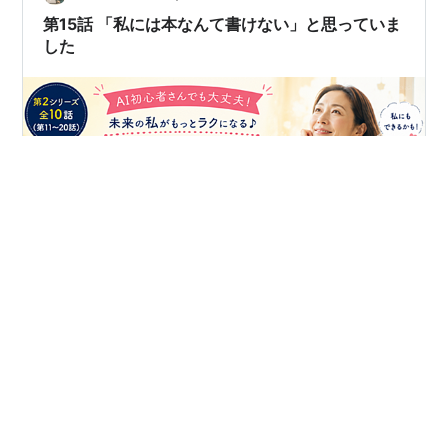
一…
第15話 「私には本なんて書けない」と思っていま
した
第15話 「私には本なんて書けない」と思っていました
「電子書籍を書いてみませんか？」 そう言われても、 以
前の私は笑っていました。 「そんなの、先生みたいな人
が書くものでしょ。」 「私には特別な知識なんてない
し…」 そう思っていたからです。 でも、ある日ふと気づ