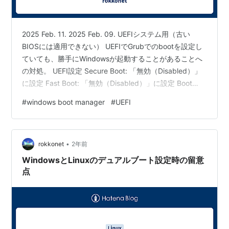
2025 Feb. 11. 2025 Feb. 09. UEFIシステム用（古い
BIOSには適用できない） UEFIでGrubでのbootを設定し
ていても、勝手にWindowsが起動することがあることへ
の対処。 UEFI設定 Secure Boot: 「無効（Disabled）」
に設定 Fast Boot: 「無効（Disabled）」に設定 Boot
Priority: 「Ubuntu」または「Linux」を優先に設定
#
windows boot manager
#
UEFI
Windowsでの対処 Windows の「高速スタートアップ」
を無効化する コントロールパネル）を開く 「電源オプシ
ョン」→「電源ボタンの動作を選択する」 「現在利用可
•
能で…
rokkonet
2年前
WindowsとLinuxのデュアルブート設定時の留意
点