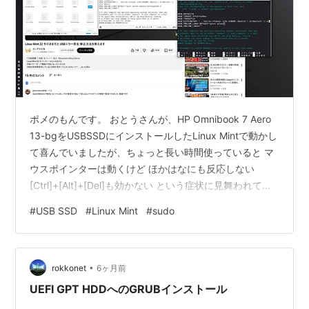
ポメのもんです。 おとうさんが、HP Omnibook 7 Aero
13-bgをUSBSSDにインストールしたLinux Mintで動かし
て喜んでいましたが、ちょっと長い時間使っていると マ
ウスポインターは動くけど ほかはなにも反応しない
[Ctrl]+[Alt]+[Del]も効かない という症状に見舞われてい
ます。 ちょっとネット検索してみたところ、親切な説明
#
USB SSD
#
Linux Mint
#
sudo
をしているYoutuberさんがおられました。
www.youtube.com なるほどね。 でも、GUIアプリを
root権限で起動するのってLinuxではイエローハットじゃ
•
なかったっけ？ 「guiアプリをrootで使ってはいけない」
rokkonet
6ヶ月前
…
UEFI GPT HDDへのGRUBインストール