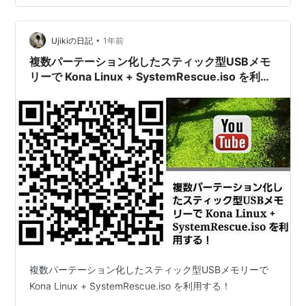
モニタタイミングに変えてください」と表示される。 そ
の後、xubuntuのロゴが表示されるが、それは、モニタ
•
Ujikiの日記
1年前
ーの画面からはみ出ていて、全体の4分の1程度、本来の
画面の左上部分が表されている。 その後、xubuntuのロ
複数パーテーション化したスティック型USBメモ
ゴが正常に表示され、グ…
リーで Kona Linux + SystemRescue.iso を利用
する！
複数パーテーション化したスティック型USBメモリーで
Kona Linux + SystemRescue.iso を利用する！