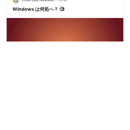
が、 なさそう。（あったら教えてください） 日本語情報
も少ないですね。 ラズパイOSは…
Windows は何処へ？ 🧐
Ubuntu 24.04.1 をデュアル Boot 設定でインストール直
後に遭遇した出来事。トラブルかと思いきや、それが普
通らしいのだけど、経験しないとかなり焦りますね。 消
えた Windows ？ 既存の Windows XP とは別区画に
Ubuntu をインストールしたので起動時に何らかの選択が
出るのだろうと思っていたのに、何も表示が出ない。何