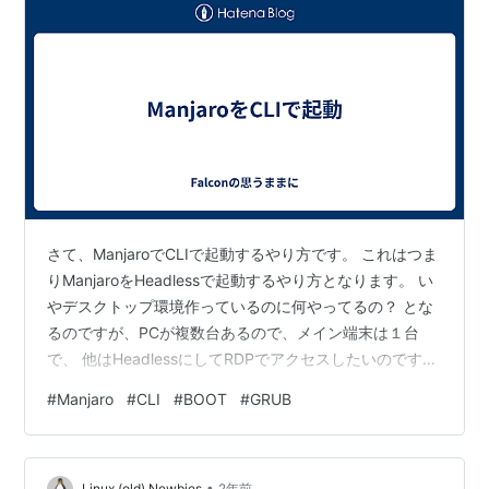
さて、ManjaroでCLIで起動するやり方です。 これはつま
りManjaroをHeadlessで起動するやり方となります。 い
やデスクトップ環境作っているのに何やってるの？ とな
るのですが、PCが複数台あるので、メイン端末は１台
で、 他はHeadlessにしてRDPでアクセスしたいのです。
メモリを食うので、RDPはリモートからセッション起動
#
Manjaro
#
CLI
#
BOOT
#
GRUB
にして コンソールはCLIにします。 これで起動状態では
300kくらいのメモリ占有で起動した状態に なります。
CLIのやり方が設定MENU内に無いのかなと思ったのです
•
Linux (old) Newbies
2年前