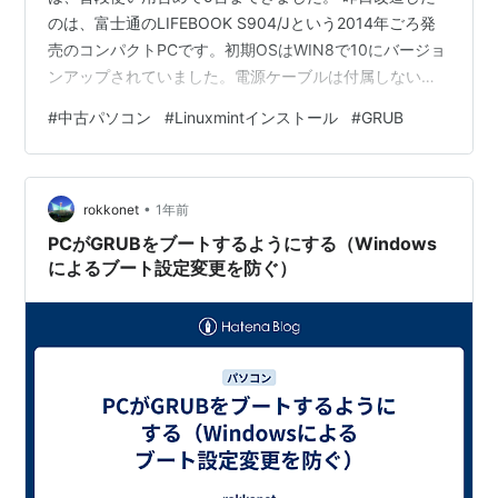
のは、富士通のLIFEBOOK S904/Jという2014年ごろ発
売のコンパクトPCです。初期OSはWIN8で10にバージョ
ンアップされていました。電源ケーブルは付属しないの
とジャンク扱いということでした。OS初期化済みという
#
中古パソコン
#
Linuxmintインストール
#
GRUB
ことで、起動済みの画面が商品説明にあったので、「ま
あまあかな」と思い購入。 手持ちの電源ケーブルをさし
て、動作確認しました。 驚くべきことにCドライブに写
•
真データが数枚残っています。DVDドライブには、
rokkonet
1年前
Office2010のDVDが入ったままでした。怖くなったの
PCがGRUBをブートするようにする（Windows
で…
によるブート設定変更を防ぐ）