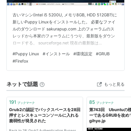
古いマシン(Intel i5 5200U, メモリ8GB, HDD 512GB?)に
新しいPuppy Linuxをインストールした。 必要なファイ
ルのダウンロード sakurapup.com 上のフォーラムのス
レッドから本家のフォーラムにうつり、最新版をダウン
ロードする。 sourceforge.net 現在の最新版は
TrixiePup64-Wayland-2606-260701のようだ。 isoファ
#
Puppy Linux
#
インストール
#
環境設定
#
GRUB
イルをダウンロードして、RufusなどでUSBメモリに書き
#
Firefox
込む。 この他、最初のリンクの日本語フォーラムから日
本語化パッケージもダウンロードしておく。
trixie64wl_lang_ja-v2r…
ネットで話題
もっと見る
191
85
ブックマーク
ブックマーク
Grub2の認証でバックスペースを28回
第743回 Ubuntu
押すとレスキューコンソールに入れる
ーであるGRUBを改めて
脆弱性が発見された
gihyo.jp
Back to 28: Grub2 Authentication Bypass