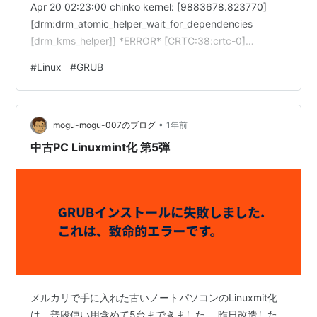
Apr 20 02:23:00 chinko kernel: [9883678.823770]
[drm:drm_atomic_helper_wait_for_dependencies
[drm_kms_helper]] *ERROR* [CRTC:38:crtc-0]
flip_done timed out Apr 20 02:23:11 chinko kernel:
#
Linux
#
GRUB
[9883689.062920]
[drm:drm_atomic_helper_wait_for_depende…
•
mogu-mogu-007のブログ
1年前
中古PC Linuxmint化 第5弾
メルカリで手に入れた古いノートパソコンのLinuxmit化
は、普段使い用含めて5台まできました。 昨日改造した