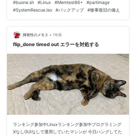
#
buone.sh
#
Linux
#
Memtest86+
#
partimage
#
SystemRescue.iso
#
バックアップ
#
惨事復旧の備え
•
揮発性のメモ２
1年前
flip_done timed out エラーを対処する
ランキング参加中Linuxランキング参加中プログラミング
XなしGUIなしで運用していたマシンが 今日ハングしてた