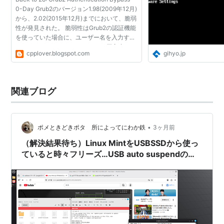
0-Day Grub2のバージョン1.98(2009年12月)
から、2.02(2015年12月)までにおいて、脆弱
性が発見された。 脆弱性はGrub2の認証機能
を使っていた場合に、ユーザー名を入力すべ
きところで、バックスペースを28回入力する
cpplover.blogspot.com
gihyo.jp
と、レスキューコンソールに入れてしまうも
のだ。これにより、...
関連ブログ
•
ポメときどきポタ 所によってにわか鉄
3ヶ月前
（解決結果待ち）Linux MintをUSBSSDから使っ
ていると時々フリーズ…USB auto suspendのせ
い？