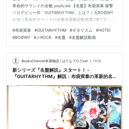
革命的サウンドの全貌 youtu.be 【名盤】布袋寅泰 衝撃
ソロデビュー作「GUITARHYTHM」とは？｜元BOØWY
が放つ革命的サウンドの全貌名盤解説動画第1弾です。ど
うぞ、よろしくお願い致します。youtubeの規約上、本
#
布袋寅泰
#
GUITARHYTHM
#
ギタリズム
#
HOTEI
来のレコードの音源を使えないことをお詫び申し上げま
#
BOØWY
#
J-ROCK
#
名盤
#
名盤解説動画
す。上記の理由により、[重要]:著作権上、このFilmには
商品の音源は使用せず、image音源を使用させて頂いて
おります。どうぞ、ご理解の程よろしくお願い申し上げ
ます。Notes."We…
•
BooksChannel本屋物語 | はてなブログver.
1年前
新シリーズ『名盤解説』スタート！ -
『GUITARHYTHM』解説：布袋寅泰の革新的名
盤を深掘り