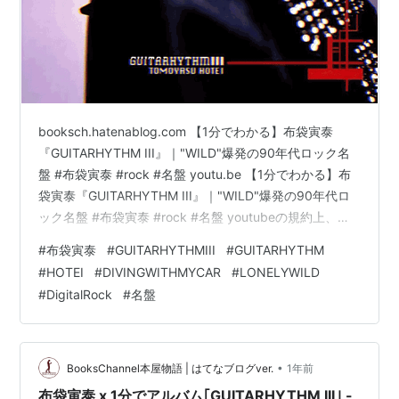
booksch.hatenablog.com 【1分でわかる】布袋寅泰
『GUITARHYTHM III』｜"WILD"爆発の90年代ロック名
盤 #布袋寅泰 #rock #名盤 youtu.be 【1分でわかる】布
袋寅泰『GUITARHYTHM III』｜"WILD"爆発の90年代ロ
ック名盤 #布袋寅泰 #rock #名盤 youtubeの規約上、本
来のレコードの音源を使えないことをお詫び申し上げま
#
布袋寅泰
#
GUITARHYTHMIII
#
GUITARHYTHM
す。上記の理由により、[重要]:著作権上、このFilmには
#
HOTEI
#
DIVINGWITHMYCAR
#
LONELYWILD
商品の音源は使用せず、image音源を使用させて頂いて
#
DigitalRock
#
名盤
おります。どうぞ、ご理解の程よろしくお願い申し上げ
ます。 Notes."We apolo…
•
BooksChannel本屋物語 | はてなブログver.
1年前
布袋寅泰 x 1分でアルバム｢GUITARHYTHM III｣ -