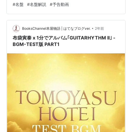
#
名盤
#
名盤解説
#
予告動画
のリスナーに衝撃を与えた傑作です。独特のギターリフ
やエモーショナルな楽曲が生まれた背景を、深く掘り下
げてお届けいたします。ファンの皆様は…
•
BooksChannel本屋物語 | はてなブログver.
2年前
布袋寅泰 x 1分でアルバム｢GUITARHYTHM II｣ -
BGM-TEST版 PART1