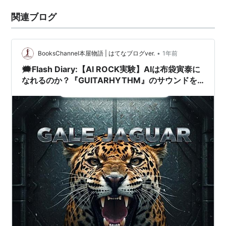
関連ブログ
•
BooksChannel本屋物語 | はてなブログver.
1年前
🗯️Flash Diary:【AI ROCK実験】AIは布袋寅泰に
なれるのか？『GUITARHYTHM』のサウンドを
AIで再構築する音楽実験 Part1