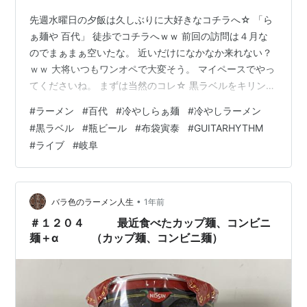
先週水曜日の夕飯は久しぶりに大好きなコチラへ☆ 「ら
ぁ麺や 百代」 徒歩でコチラへｗｗ 前回の訪問は４月な
のでまぁまぁ空いたな。 近いだけになかなか来れない？
ｗｗ 大将いつもワンオペで大変そう。 マイペースでやっ
てくださいね。 まずは当然のコレ☆ 黒ラベルをキリン晴
れ風のグラスでいただく背徳感（爆） グラスでかいｗｗ
#
ラーメン
#
百代
#
冷やしらぁ麺
#
冷やしラーメン
瓶ビールは小さいグラスがいい（贅沢言ったらあかんｗ
#
黒ラベル
#
瓶ビール
#
布袋寅泰
#
GUITARHYTHM
ｗ）。 アテはピリ辛チャーマヨ玉子Ver.☆ いつもありが
#
ライブ
#
岐阜
とう。 「冷やしらぁ麺」 毎年恒例のトマトの冷たいやっ
てるかなって思ったらｗｗ こんなのやってた☆ そりゃい
くでしょｗｗ この佇まい。 いいですね。 トッピングは
チャーシュ…
•
バラ色のラーメン人生
1年前
＃１２０４ 最近食べたカップ麺、コンビニ
麺＋α （カップ麺、コンビニ麺）