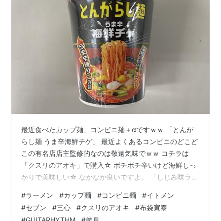
最近食べたカップ麺、コンビニ麺＋αですｗｗ 「とんが
らし麺 うま辛海鮮チゲ」 最近よくあるコンビニのどこど
この有名店店主監修的なのは敬遠気味でｗｗ コチラは
「クスリのアオキ」で購入☆ ボチボチ辛いけど海鮮しっ
かりで美味しい☆ なかなか良いですよ。 「しじみ味ラー
メン」 しじみラーメン☆ 島根で食べ損ねたｗｗ 「スー
#
ラーメン
#
カップ麺
#
コンビニ麺
#
イトメン
パー三心」で遭遇ｗｗｗ たっぷりワカメにしじみの旨味
#
セブン
#
三心
#
クスリのアオキ
#
布袋寅泰
がふんわり☆ 素朴な味わいが良いですね。 これは買って
#
GUITARHYTHM
#
岐阜