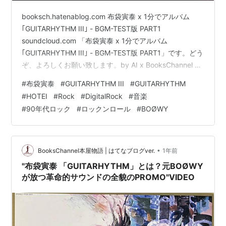
booksch.hatenablog.com 布袋寅泰 x 1分でアルバム
｢GUITARHYTHM III｣ - BGM-TEST版 PART1
soundcloud.com 「布袋寅泰 x 1分でアルバム
｢GUITARHYTHM III｣ - BGM-TEST版 PART1」です。どう
ぞ、よろしくお願い致します。by AI x BooksChannel 関
連keywords= #布袋寅泰 #GUITARHYTHMIII #Rock
#
布袋寅泰
#
GUITARHYTHM III
#
GUITARHYTHM
#DigitalRock #1453日目 soundcloud.com note version
#
HOTEI
#
Rock
#
DigitalRock
#
音楽
内容が多少異なる場合があります。 note.com note.c…
#
90年代ロック
#
ロックンロール
#
BOØWY
•
BooksChannel本屋物語 | はてなブログver.
1年前
"布袋寅泰 「GUITARHYTHM」とは？元BOØWY
が放つ革命的サウンドの全貌のPROMO"VIDEO