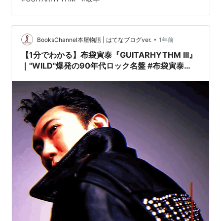
正解。 「あさりだしラーメン」 「しじみ味ラーメン」と
一緒に三心で購入。 イトメン良いね☆ 貝出汁って魅力的
なのよ俺的に。 コチラもワカメたっぷり。 しじみと見分
けがつかないｗｗ…
•
BooksChannel本屋物語 | はてなブログver.
1年前
【1分でわかる】布袋寅泰『GUITARHYTHM III』
｜"WILD"爆発の90年代ロック名盤 #布袋寅泰
#rock #名盤