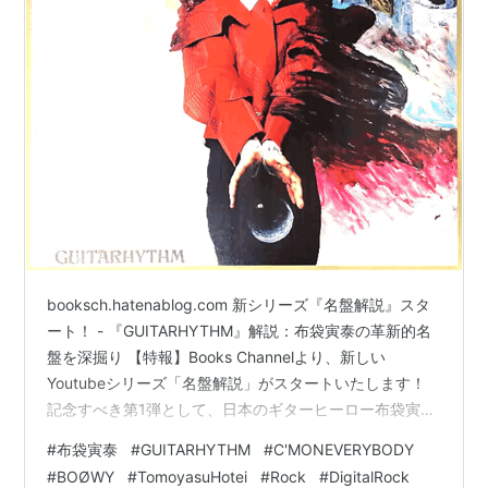
booksch.hatenablog.com 新シリーズ『名盤解説』スタ
ート！ - 『GUITARHYTHM』解説：布袋寅泰の革新的名
盤を深掘り 【特報】Books Channelより、新しい
Youtubeシリーズ「名盤解説」がスタートいたします！
記念すべき第1弾として、日本のギターヒーロー布袋寅泰
さんの名盤『GUITARHYTHM』を丁寧に解説させていた
#
布袋寅泰
#
GUITARHYTHM
#
C'MONEVERYBODY
だきます。1988年にリリースされたこのアルバムは、
#
BOØWY
#
TomoyasuHotei
#
Rock
#
DigitalRock
BOØWY解散後の新たな挑戦と革新的なサウンドで、多く