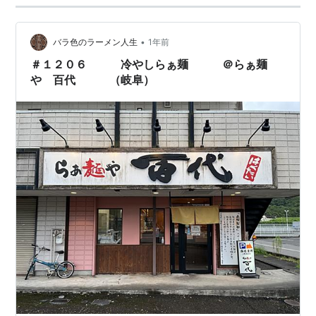
•
バラ色のラーメン人生
1年前
＃１２０６ 冷やしらぁ麺 ＠らぁ麺
や 百代 （岐阜）