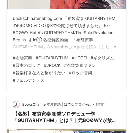
booksch.hatenablog.com 「布袋寅泰 GUITARHYTHM」
のPROMO VIDEOをXで公開させて頂きました。 Ex-
BOØWY Hotei's GUITARHYTHM:The Solo Revolution
Begins. 🎸▶️① 名盤解説動画、「布袋寅泰
GUITARHYTHM」をyoutubeにupさせて頂きました。by
Books ChannelEx-BOØWY Hotei's GUITARHYTHM: The
#
布袋寅泰
#
GUITARHYTHM
#
HOTEI
#
ギタリズム
Solo Revolution Begins.⏩YouTube URL👉
#
日本のロック
#
JROCK
#
布袋寅泰ファン
https://booksch.com/go/g━━━━━━━━━━━━━━━…
#
音楽好きな人と繋がりたい
#
ロック音楽
#
フェルナンデス
•
BooksChannel本屋物語 | はてなブログver.
1年前
【名盤】布袋寅泰 衝撃ソロデビュー作
「GUITARHYTHM」とは？｜元BOØWYが放つ
革命的サウンドの全貌