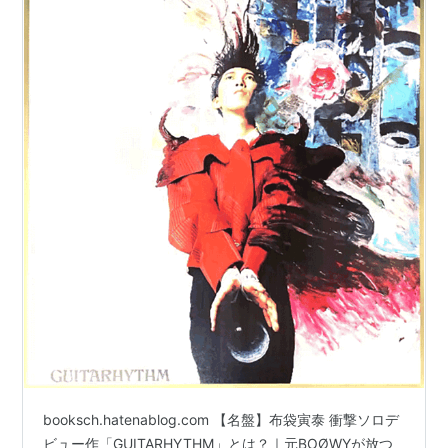
booksch.hatenablog.com 【名盤】布袋寅泰 衝撃ソロデ
ビュー作「GUITARHYTHM」とは？｜元BOØWYが放つ