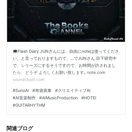
🗯️Flash Diary JUNさんには、自由にnoteは使ってくださ
い。と言っておりますもので、…でJUNさん 目下研究中
で、シリーズにするそうですので、お時間が許されまし
たら、どうぞ よろしくお願い致します｡ note.com
soundcloud.com
#
SunoAI
#
布袋寅泰
#
クリエイティブAI
#
AI音楽制作
#
AIMusicProduction
#
HOTEI
#
GUITARHYTHM
関連ブログ