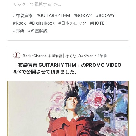
リックして視聴する 👉
https://booksch.com/go/g━━━━━━━━━━━━━━━【名盤解
#
布袋寅泰
#
GUITARHYTHM
#
BOØWY
#
BOOWY
説】布袋寅泰 - GUITARHYTHMBOØWY解散後、布袋が
#
Rock
#
DigitalRock
#
日本のロック
#
HOTEI
ソロとして世界に放った衝撃の第一作
#
邦楽
#
名盤解説
『GUITARHYTHM』。その革新性とサウンドを
BOOKSCHANNELが徹底解説します。Ex-BOØWY
Hotei's GUITARHYTH…
•
BooksChannel本屋物語 | はてなブログver.
1年前
「布袋寅泰 GUITARHYTHM」のPROMO VIDEO
をXで公開させて頂きました。