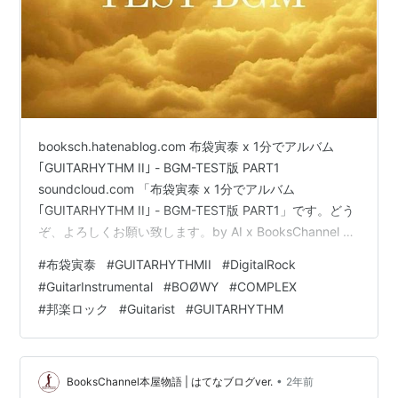
booksch.hatenablog.com 布袋寅泰 x 1分でアルバム
｢GUITARHYTHM II｣ - BGM-TEST版 PART1
soundcloud.com 「布袋寅泰 x 1分でアルバム
｢GUITARHYTHM II｣ - BGM-TEST版 PART1」です。どう
ぞ、よろしくお願い致します。by AI x BooksChannel 関
連keywords= #布袋寅泰 #GUITARHYTHMII
#
布袋寅泰
#
GUITARHYTHMII
#
DigitalRock
#DigitalRock #GuitarInstrumental #1294日目
#
GuitarInstrumental
#
BOØWY
#
COMPLEX
soundcloud.com note version 内容が多少異なる場合が
#
邦楽ロック
#
Guitarist
#
GUITARHYTHM
あります。 note…
•
BooksChannel本屋物語 | はてなブログver.
2年前