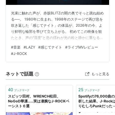
光束に触れた声が、赤坂BLITZの闇の奥でそっと跳ね始め
る──。 1980年に生まれ、1998年のステージで再び息を
吹き返した「感じてナイト」の体温が、2026年の今、よ
り鮮明な輪郭を帯びて立ち上がる。 初めてこの映像を観
たとき、声の“湿度”と息の揺れが光の粒と静かに重なる瞬
間に、時代の層がふっとほどけていく感覚を覚えた。 こ
#
音楽
#
LAZY
#
感じてナイト
#
ライブMVレビュー
こでは、声の熱と映像の呼吸を軸に、その静かな核心へ
#
J-ROCK
近づいていく。 ※動画は「LAZY - 感じてナイト - Live at
Happy Time Tour '98〜黒頭巾のなすがまま〜 (赤坂
BLITZ)」公式YouTubeより引用 歌謡ロックの体温がふっ
ネットで話題
もっと見る
と立ち上がる 赤…
40
25
ブックマーク
ブックマーク
スピッツ田村、WRENCH松田、
Spotifyの76,00
NoGoD華凛……実は凄腕なJ-ROCKベ
析した結果、J-Rock
ーシスト６選
りむしろPunkだった - Q