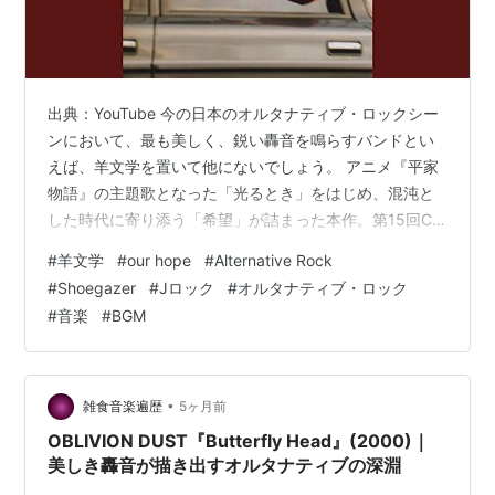
出典：YouTube 今の日本のオルタナティブ・ロックシー
ンにおいて、最も美しく、鋭い轟音を鳴らすバンドとい
えば、羊文学を置いて他にないでしょう。 アニメ『平家
物語』の主題歌となった「光るとき」をはじめ、混沌と
した時代に寄り添う「希望」が詰まった本作。第15回CD
ショップ大賞2023で「大賞＜青＞」を受賞するなど、彼
#
羊文学
#
our hope
#
Alternative Rock
女たちの評価を決定的なものとした金字塔的な作品で
#
Shoegazer
#
Jロック
#
オルタナティブ・ロック
す。
#
音楽
#
BGM
•
雑食音楽遍歴
5ヶ月前
OBLIVION DUST『Butterfly Head』(2000)｜
美しき轟音が描き出すオルタナティブの深淵