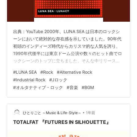
出典：YouTube 2000年、LUNA SEA は日本のロックシ
ーンにおいて絶対的な存在感を示していました。90年代
初頭のインディーズ時代からカリスマ的な人気を誇り、
1990年代後半には東京ドーム公演や数々のヒット曲でロ
ックシーンのトップに立ちました。そんな中リリースさ
れたのが、彼らの6枚目のオリジナルアルバム
#
LUNA SEA
#
Rock
#
Alternative Rock
『LUNACY』です。 本作は2000年7月に発表され、
#
Industrial Rock
#
Jロック
LUNA SEA の活動休止前最後のオリジナルアルバムとな
#
オルタナティブ・ロック
#
音楽
#
BGM
ったことで、ファンにとって特別な意味を持っていま
す。「LUNACY（狂気）」というタイトルが象徴するよ
うに、これまでのメロディアスなハードロックやポップ
な要素を継承しつつ…
•
ひとりごと ～Music & Life-Style～
1年前
TOTALFAT 『FUTURES IN SILHOUETTE』