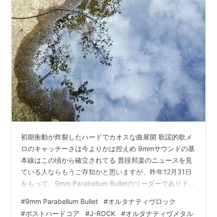
初期衝動が炸裂したハードでカオスな曲展開 歌謡的歌メ
ロのキャッチーさは今よりかは控えめ 9mmサウンドの基
本線はこの頃から確立されてる 普段邦楽のニュースを見
ている人ならもうご存知かと思いますが、昨年12月31日
をもって、9mm Parabellum Bulletのリーダーでありドラ
マーのかみじょうちひろさんがバンドから脱退しまし
#
9mm Parabellum Bullet
#
オルタナティヴロック
た。 natalie.mu 僕がこのニュースを見たのは、もう2025
#
ポストハードコア
#
J-ROCK
#
オルタナティヴメタル