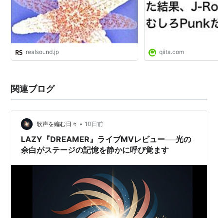
realsound.jp
qiita.com
関連ブログ
•
歌声を編む日々
10日前
LAZY『DREAMER』ライブMVレビュー──光の
余白がステージの記憶を静かに呼び覚ます