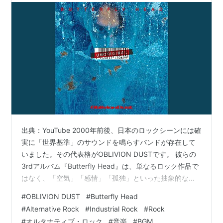
出典：YouTube 2000年前後、日本のロックシーンには確
実に「世界基準」のサウンドを鳴らすバンドが存在して
いました。その代表格がOBLIVION DUSTです。 彼らの
3rdアルバム『Butterfly Head』は、単なるロック作品で
はなく、「空気」「感情」「孤独」といった抽象的な要
素を音として結晶化させた作品です。 本作は、オルタナ
#
OBLIVION DUST
#
Butterfly Head
ティブロック、インダストリアル、アンビエントの要素
#
Alternative Rock
#
Industrial Rock
#
Rock
が高度に融合し、日本のロック史の中でも特に音響的完
#
オルタナティブ・ロック
#
音楽
#
BGM