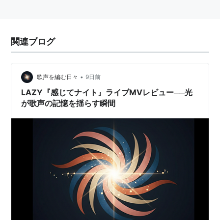
関連ブログ
•
歌声を編む日々
9日前
LAZY『感じてナイト』ライブMVレビュー──光
が歌声の記憶を揺らす瞬間