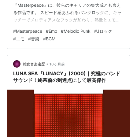
『Masterpeace』は、彼らのキャリアの集大成とも言え
る作品です。 スピード感あふれるパンクロックに、キャ
ッチーでメロディアスなフックが加わり、熱量とエモー
ションが融合した一枚となっています。アルバム全体を
#
Masterpeace
#
Emo
#
Melodic Punk
#
Jロック
通して、リスナーにエネルギーと疾走感を与え、バンド
#
エモ
#
音楽
#
BGM
の音楽的な幅広さを感じさせます。
•
雑食音楽遍歴
10ヶ月前
LUNA SEA『LUNACY』(2000)｜究極のバンド
サウンド！終幕前の到達点にして最高傑作