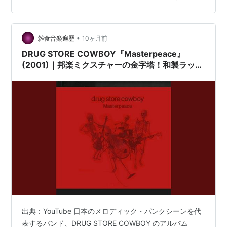
年が1時間ちょっとで終わるくらいの時だったので、なん
とも微妙な心境のまま年越しをするハメになったんです
よ。2026年のライヴも以前より普通に決まっていただけ
に、元々この日に脱退する予定ではなかったと思…
•
雑食音楽遍歴
10ヶ月前
DRUG STORE COWBOY『Masterpeace』
(2001)｜邦楽ミクスチャーの金字塔！和製ラップ
メタルの衝撃
出典：YouTube 日本のメロディック・パンクシーンを代
表するバンド、DRUG STORE COWBOY のアルバム