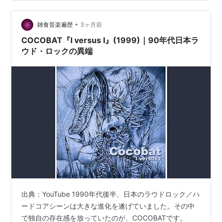
Videoは、 1997〜98年頃のレコーディング／リハーサル
映像と…
•
雑食音楽遍歴
3ヶ月前
COCOBAT『I versus I』(1999)｜90年代日本ラ
ウド・ロックの異端
出典：YouTube 1990年代後半、日本のラウドロック／ハ
ードコアシーンは大きな進化を遂げていました。その中
で独自の存在感を放っていたのが、COCOBATです。