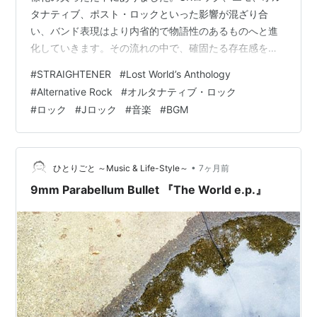
タナティブ、ポスト・ロックといった影響が混ざり合
い、バンド表現はより内省的で物語性のあるものへと進
化していきます。その流れの中で、確固たる存在感を放
っていたのが STRAIGHTENER（ストレイテナー） で
#
STRAIGHTENER
#
Lost World’s Anthology
す。 『Lost World’s Anthology』は、彼らのキャリアに
#
Alternative Rock
#
オルタナティブ・ロック
おいても重要なアルバムであり、「迷い」「孤独」「再
#
ロック
#
Jロック
#
音楽
#
BGM
生」をテーマにした濃密な一枚です。
•
ひとりごと ～Music & Life-Style～
7ヶ月前
9mm Parabellum Bullet 『The World e.p.』