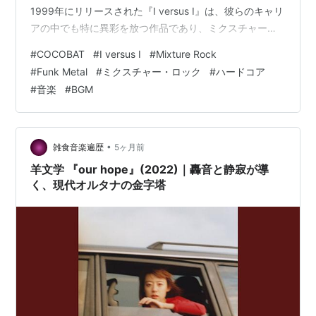
1999年にリリースされた『I versus I』は、彼らのキャリ
アの中でも特に異彩を放つ作品であり、ミクスチャー・
ロック、ハードコア、ファンク、ヒップホップを横断す
#
COCOBAT
#
I versus I
#
Mixture Rock
るジャンルレスな一枚となっています。
#
Funk Metal
#
ミクスチャー・ロック
#
ハードコア
#
音楽
#
BGM
•
雑食音楽遍歴
5ヶ月前
羊文学 『our hope』(2022)｜轟音と静寂が導
く、現代オルタナの金字塔