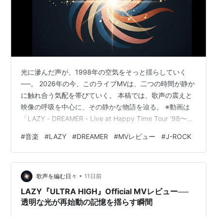
光に滲んだ声が、1998年の空気をそっと揺らしていく
──。 2026年の今、このライブMVは、二つの時間が静か
に触れ合う気配を帯びていく。 本稿では、歌声の震えと
映像の呼吸を中心に、その静かな物語を辿る。 ※動画は
「LAZY - DREAMER - Live at Happy Time Tour '98〜黒
頭巾のなすがまま〜 (赤坂BLITZ)」公式YouTubeより引用
#
音楽
#
LAZY
#
DREAMER
#
MVレビュー
#
J-ROCK
ステージの明度が揺れ、赤坂BLITZの夜気がふわりと滲む
中で、 「DREAMER（Live at Happy Time Tour ’98〜黒
頭巾のなすがまま〜）」の映像は、1998年という時間の
•
縁を静かに震わせる。 単独公開…
歌声を編む日々
11日前
LAZY『ULTRA HIGH』Official MVレビュー──
透明な光が再始動の記憶を揺らす瞬間