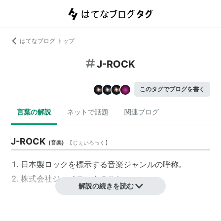
はてなブログ トップ
J-ROCK
このタグでブログを書く
言葉の解説
ネットで話題
関連ブログ
J-ROCK
(
音楽
)
【
じぇいろっく
】
日本製ロックを
標示
する音楽ジャンルの呼称。
株式会社
ジェイロック
のこと。
解説の続きを読む