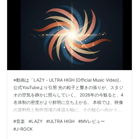
※動画は「LAZY - ULTRA HIGH [Official Music Video]」
公式YouTubeより引用 光の粒子と響きの張りが、スタジ
オの空気を静かに照らしていく。 2026年の今観ると、4
名体制の密度がより鮮明に立ち上がる。 本稿では、映像
の資料性と制作現場の体温を軸に、その核心へ向かう。
LAZY『ULTRA HIGH』Official Music Video ― 1997〜
#
音楽
#
LAZY
#
ULTRA HIGH
#
MVレビュー
98年再始動期を捉えた映像資料 LAZYが公式YouTubeチ
#
J-ROCK
ャンネルで公開した『ULTRA HIGH』Official Music