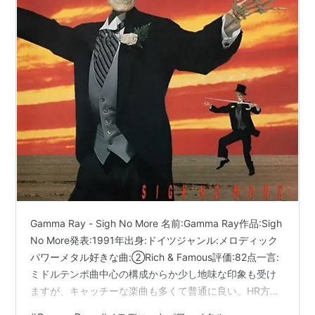
Gamma Ray - Sigh No More 名前:Gamma Ray作品:Sigh
No More発表:1991年出身:ドイツジャンル:メロディック
パワーメタル好きな曲:②Rich & Famous評価:82点一言:
ミドルテンポ曲中心の構成からか少し地味な印象も受け
ますが、キャッチーな楽曲も多くて普通に良い。HR方面
からの影響も窺えますね。https://t.co/e0pzcaog6W —