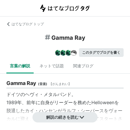
はてなブログ トップ
Gamma Ray
このタグでブログを書く
言葉の解説
ネットで話題
関連ブログ
Gamma Ray
(
音楽
)
【
がんまれい
】
ドイツのヘヴィ・メタルバンド。
1989年、前年に自身がリーダーを務めたHelloweenを
脱退したカイ・ハンセンがラルフ・シーパースをヴォー
解説の続きを読む
カルに迎え、まずソロ・プロジェクトとしてスタートさ
せた。