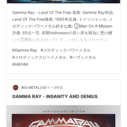
Gamma Ray - Land Of The Free 名前: Gamma Ray作品:
Land Of The Free発表: 1995年出身: ドイツジャンル: メ
ロディックパワーメタル好きな曲: ②Man On A Mission
評価: 89点一言: 初期Helloweenの良い所を順当に受け継
いだ雰囲気に仕上がっていて、いかにもなジャーマンメ
タルな魅力がたっぷり。https://t.co/AROnBfyFi3 — おす
#
Gamma Ray
#
メロディックパワーメタル
すめメタルアルバム紹介するマン (@OsusuMetalMan)
#
メロディックスピードメタル
#
ヘヴィメタル
2022年7月8日
#
HR/HM
•
80’s METALの日々
8年前
GAMMA RAY - INSANITY AND GENIUS