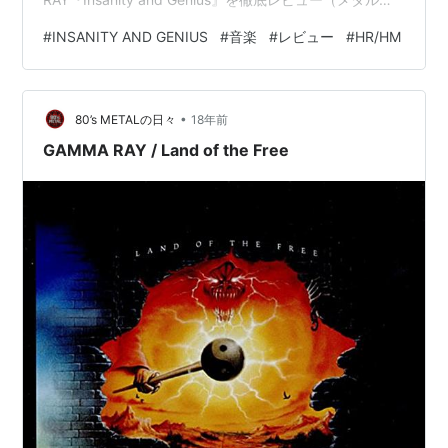
ァン視点） カイ・ハンセンの「完全復活」！その意義を
#
INSANITY AND GENIUS
#
音楽
#
レビュー
#
HR/HM
語る 収録曲：メタルファン必聴の楽曲たち 総評：「カイ
節」炸裂のストレートなメタル名盤！ 参考音源 通販 基
本情報 項目 内容 リリース日 1993年6月28日 ジャンル
•
パワーメタル、ヘヴィメタ…
80’s METALの日々
18年前
GAMMA RAY / Land of the Free