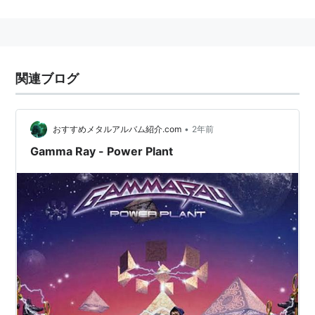
プロジェクトはバンドとして存続することになり、2年
後、一部のメンバーを入れ替えて2ndアルバムを発表。
1993年の3rdアルバムを最後にラルフが脱退したため、
カイが数年ぶりにヴォーカルに復帰し、1995年4thアル
関連ブログ
バムを発表。
1997年の5thアルバム以来、変動の激しかったメンバー
は固定して現在に至る。Helloweenと共に現在のジャー
•
おすすめメタルアルバム紹介.com
2年前
マン・メタルシーンの代表的存在である。
Gamma Ray - Power Plant
Members(2004.10現在)
カイ・ハンセン Kai Hansen (guitars, lead
vocals)
ヘニユ・リヒター Henjo Richter (guitars,
keyboards)
ダーク・シュレヒター Dirk Schlächter (bass
guitar)
ダン・ツィマーマン Dan Zimmermann (drums)