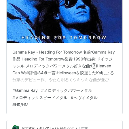
Gamma Ray - Heading For Tomorrow 名前:Gamma Ray
作品:Heading For Tomorrow発表:1990年出身:ドイツジ
ャンル:メロディックパワーメタル好きな曲:③Heaven
Can Wait評価:84点一言:Helloweenを脱退したKaiによる
分家のデビュー作。やたら明るくウキウキな曲が並び、
コーラスが超絶キャッチーなのが最高。
#
Gamma Ray
#
メロディックパワーメタル
https://t.co/telDqEp9PU — おすすめメタルアルバム紹
#
メロディックスピードメタル
#
ヘヴィメタル
介するマン (@OsusuMetalMan) 2022年10月25日
#
HR/HM
•
おすすめメタルアルバム紹介.com
4年前