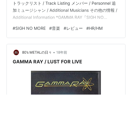
トラックリスト / Track Listing メンバー / Personnel 追
加ミュージシャン / Additional Musicians その他の情報 /
Additional Information *GAMMA RAY『SIGH NO
MORE』— 隠れた名盤の魅力を深掘り！🎸🔥 ジャーマン
#
SIGH NO MORE
#
音楽
#
レビュー
#
HR/HM
メタルの巨匠が描く重厚な世界 GAMMA RAYの音楽的進
化を感じる瞬間 🎶 特筆すべき楽曲 GAMMA RAYを初めて
聴く方へのおすすめ曲 🎧 まとめ：『SIG…
•
80’s METALの日々
18年前
GAMMA RAY / LUST FOR LIVE