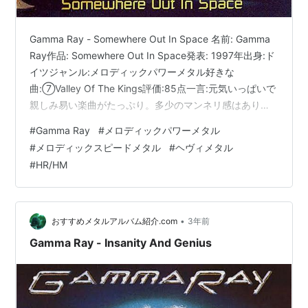
Gamma Ray - Somewhere Out In Space 名前: Gamma
Ray作品: Somewhere Out In Space発表: 1997年出身:ド
イツジャンル:メロディックパワーメタル好きな
曲:⑦Valley Of The Kings評価:85点一言:元気いっぱいで
親しみ易い楽曲がたっぷり。多少のマンネリ感はありつ
つも、ファンが求めているのはこれなのです。
#
Gamma Ray
#
メロディックパワーメタル
https://t.co/SBuWSZ6dU8 — おすすめメタルアルバム
#
メロディックスピードメタル
#
ヘヴィメタル
紹介するマン (@OsusuMetalMan) 2023年12月28日 ラン
#
HR/HM
キング参加中HM/HRランキング参加中メタル
•
おすすめメタルアルバム紹介.com
3年前
Gamma Ray - Insanity And Genius