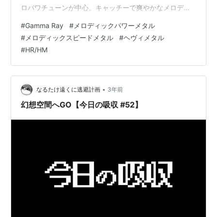
ロパワチューンが中心。キャッチーで爽やかなメロディ
が高らかに響き渡る好盤です。
#
Gamma Ray
#
メロディックパワーメタル
https://t.co/fPJ0WOazp9 — おすすめメタルアルバム紹
#
メロディックスピードメタル
#
ヘヴィメタル
介するマン (@OsusuMetalMan) 2023年10月18日 ランキ
#
HR/HM
ング参加中HM/HRランキング参加中メタル
•
なるたけ遠くに逃避計画
3年前
幻想空間へGO【今日の吸収 #52】