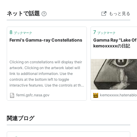
Skeleton In The Closet (2003) （ライヴ・アルバ
ネットで話題
もっと見る
ム）
asin:B0000AFOM5
Majestic (2005)
8
7
Land Of The Free II (2007)
ブックマーク
ブックマーク
Fermi's Gamma-ray Constellations
Gamma Ray "Lake Of 
kemoxxxxxの日記
Clicking on constellations will display their
artwork. Clicking on the artwork label will
link to additional information. Use the
controls at the bottom left to toggle
interactive features. Use the controls at the
bottom right to find additional help
fermi.gsfc.nasa.gov
kemoxxxxx.hatenabl
information.
関連ブログ