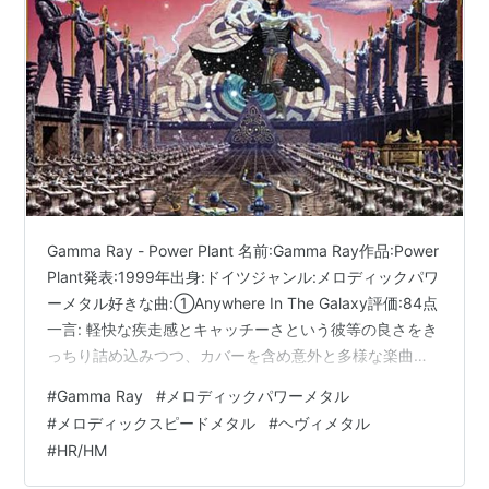
Discography(アルバム・邦盤限定)
Heading For Tomorrow (1989)
asin:B0002V01WE
Sigh No More (1991)
asin:B000060NNO
Insanity And Genius (1993)
asin:B000060NNP
Alive'95 (1995) （ライヴ・アルバム）
asin:B000006YWU
Land Of The Free (1995)
asin:B000060NNQ
Gamma Ray - Power Plant 名前:Gamma Ray作品:Power
asin:B000009E8B
Plant発表:1999年出身:ドイツジャンル:メロディックパワ
ーメタル好きな曲:①Anywhere In The Galaxy評価:84点
Somewhere Out In Space (1997)
一言: 軽快な疾走感とキャッチーさという彼等の良さをき
asin:B000060NNR
っちり詰め込みつつ、カバーを含め意外と多様な楽曲が
The Karaoke Album (1997)
asin:B0000070CM
並んでいるのが魅力的https://t.co/mFEMc8ABzW — お
Powerplant (1999)
asin:B000060NNS
#
Gamma Ray
#
メロディックパワーメタル
すすめメタルアルバム紹介するマン (@OsusuMetalMan)
#
メロディックスピードメタル
#
ヘヴィメタル
Blast From The Past (2000) （ベスト・アルバ
2024年4月13日 ランキング参加中HM/HRランキング参加
#
HR/HM
ム）
asin:B00004VUKA
中メタル
No World Order (2001)
asin:B00005MMNP