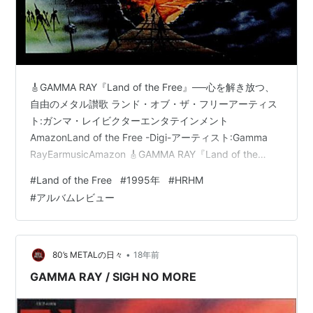
🎸GAMMA RAY『Land of the Free』──心を解き放つ、
自由のメタル讃歌 ランド・オブ・ザ・フリーアーティス
ト:ガンマ・レイビクターエンタテインメント
AmazonLand of the Free -Digi-アーティスト:Gamma
RayEarmusicAmazon 🎸GAMMA RAY『Land of the
Free』──心を解き放つ、自由のメタル讃歌 🌈今こそ聴き
#
Land of the Free
#
1995年
#
HRHM
たい“自由”の音──時代を超えて響くメッセージ 📀アルバ
#
アルバムレビュー
ム基本情報 🎵トラックリスト 👥参加メンバー・ゲスト
🎧音質・パッケージの魅力──再発盤で蘇る“熱” 🎼楽曲レ
ビュー──心に残る3曲 1. Rebell…
•
80’s METALの日々
18年前
GAMMA RAY / SIGH NO MORE