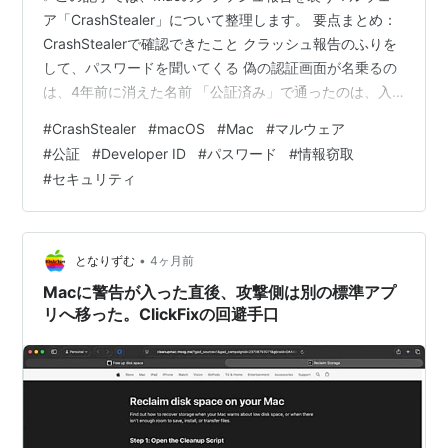
ア「CrashStealer」について整理します。 要点まとめ：
CrashStealerで確認できたこと クラッシュ報告のふりを
して、パスワードを聞いてくる 偽の認証画面が名乗るの
は、4年前に消えた名前 「公証済み」で通ったのは、入
口だけ このDMGは、誰にでも配られてはいない
#
CrashStealer
#
macOS
#
Mac
#
マルウェア
Developer IDの失効は、どこまで確認できているか 海外
#
公証
#
Developer ID
#
パスワード
#
情報窃取
の反応：公証は保証か、それとも失効の手がかりか ひと
#
セキュリティ
こと：見慣れた画面ほど、読まない まとめ：System
Preferencesと名乗ったら、その時点で止まる どうも、
となりです。 アプリが落ちたときに…
•
となりずむ
4ヶ月前
Macに警告が入った直後、攻撃側は別の標準アプ
リへ移った。ClickFixの回避手口