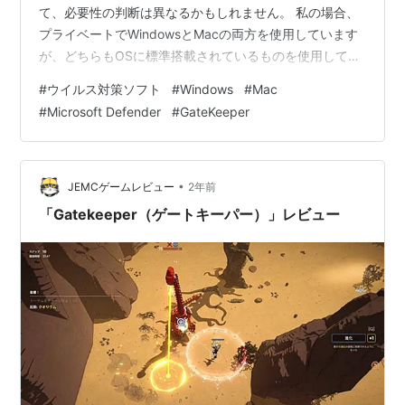
て、必要性の判断は異なるかもしれません。 私の場合、
プライベートでWindowsとMacの両方を使用しています
が、どちらもOSに標準搭載されているものを使用してい
ます。 ウイルス対策ソフトの利用は重要だと考えます
#
ウイルス対策ソフト
#
Windows
#
Mac
が、一番大切なのは、怪しいサイトに近づかないことで
#
Microsoft Defender
#
GateKeeper
す。 仕事でウイルス対策ソフトを使用するべきかどう
か、迷う方も多いかと思います。本記事が判断の参考に
なれば嬉しいです。 はじめに ウイルス対策ソフトは、パ
ソコンやその他デバイスをサイバー脅威から守るための
•
JEMCゲームレビュー
2年前
基本的なツールとして広く知られていま…
「Gatekeeper（ゲートキーパー）」レビュー