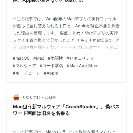
性。Appleが直さないと決めた訳
✅この記事では、Web配布のMacアプリの実行ファイル
が黙って差し替えられる手口と、Appleが修正不要と判断
した理由を整理します。 要点まとめ：Macアプリの実行
ファイル置き換えで分かったこと そもそもmacOSは、ア
プリの中身を触らせない アーカイブして戻すと、その保
護が外れる 出てくるのは本物のダイアログ、名前も本物
#
macOS
#
Mac
#
脆弱性
#
セキュリティ
Appleが「直さない」と決めた理由 自分のMacは関係が
#
マルウェア
#
コード署名
#
Mac App Store
あるか 海外の反応：「普通の人はやらない」と「うちの
#
キーチェーン
#
Apple
母はやる」 ひとこと：筋の通った結論と、閉じ方は別の
話 まとめ：見慣れたアイコンは、中身の身元証明ではな
い どうも、となりです。 Macにアプリを入れて、一度起
動す…
•
となりずむ
25日前
Mac狙う新マルウェア「CrashStealer」。偽パス
ワード画面は旧名を名乗る
✅この記事では、Macのクラッシュ報告を装うマルウェ