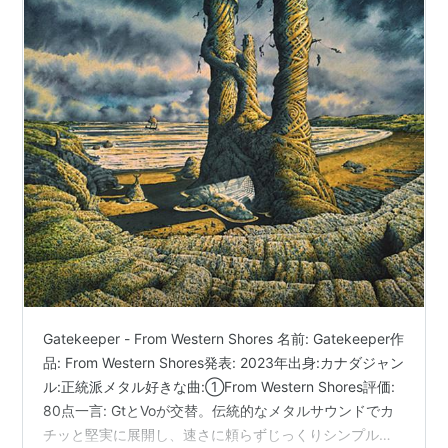
Gatekeeper - From Western Shores 名前: Gatekeeper作
品: From Western Shores発表: 2023年出身:カナダジャン
ル:正統派メタル好きな曲:①From Western Shores評価:
80点一言: GtとVoが交替。伝統的なメタルサウンドでカ
チッと堅実に展開し、速さに頼らずじっくりシンプルな