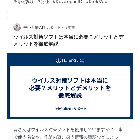
#
情報窃取
#
公証
#
Developer ID
#
9to5Mac
リーン、後から“別便”で持ってくる 詳細解説：Jamfが見
た“技術的にイヤなポイント” 1) Developer IDが生きてい
る間は「正規アプリっぽさ」が出る 2) “メモリ中心”は、
後から追…
•
中小企業のITサポート
2年前
ウイルス対策ソフトは本当に必要？メリットとデ
メリットを徹底解説
皆さんはウイルス対策ソフトを使用していますか？仕事
で使う場合や、作業内容、扱う情報の種類などによっ