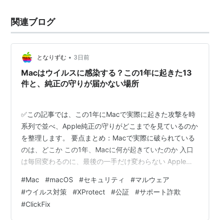
関連ブログ
•
となりずむ
3日前
Macはウイルスに感染する？この1年に起きた13
件と、純正の守りが届かない場所
✅この記事では、この1年にMacで実際に起きた攻撃を時
系列で並べ、Apple純正の守りがどこまでを見ているのか
を整理します。 要点まとめ：Macで実際に破られている
のは、どこか この1年、Macに何が起きていたのか 入口
は毎回変わるのに、最後の一手だけ変わらない Apple純
正の守りは、どの瞬間を見ているのか セキュリティソフ
#
Mac
#
macOS
#
セキュリティ
#
マルウェア
トは、入れたほうがいいのか 日本では、この着地のほう
#
ウイルス対策
#
XProtect
#
公証
#
サポート詐欺
が先に定着している 「やってしまったかも」と思ったと
#
ClickFix
きの順番 海外の反応：最後の壁が人間だとしたら ひとこ