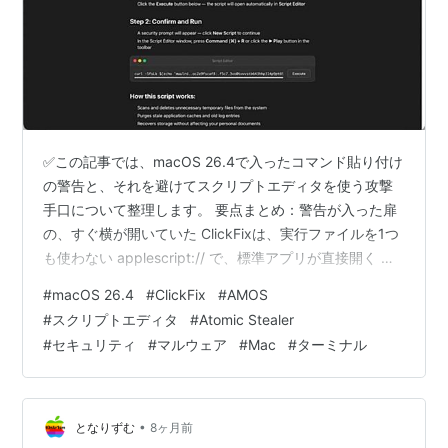
✅この記事では、macOS 26.4で入ったコマンド貼り付け
の警告と、それを避けてスクリプトエディタを使う攻撃
手口について整理します。 要点まとめ：警告が入った扉
の、すぐ横が開いていた ClickFixは、実行ファイルを1つ
も使わない applescript:// で、標準アプリが直接開く 流
し込まれるAMOSは、パスワードを本人に打たせる 今日
#
macOS 26.4
#
ClickFix
#
AMOS
からできるのは、貼り付けの前で止まること 海外の反
#
スクリプトエディタ
#
Atomic Stealer
応：コマンドを貼るのが「そういうもの」になっている
#
セキュリティ
#
マルウェア
#
Mac
#
ターミナル
ひとこと：便利な自動化と、閉じられない扉 まとめ：塞
いだ扉の数ではなく、受け取り方で決まる どうも、とな
りです。 Macを狙う攻撃の多くは、もうアプリ…
•
となりずむ
8ヶ月前