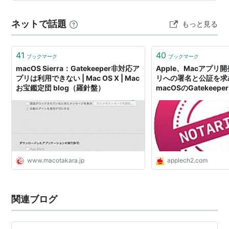
と：13件を並べて、驚いたのは自分の反応でした まと
め：守る場所が、アプリから操作へ移りました どうも、
ネットで話題
もっと見る
となりです…
41
40
ブックマーク
ブックマーク
macOS Sierra：Gatekeeper非対応ア
Apple、Macアプリ
プリは利用できない | Mac OS X | Mac
リへの署名と公証を求
お宝鑑定団 blog（羅針盤）
macOSのGatekee
でAppleの公証が必要
www.macotakara.jp
applech2.com
関連ブログ