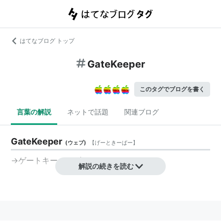
はてなブログ トップ
GateKeeper
このタグでブログを書く
言葉の解説
ネットで話題
関連ブログ
GateKeeper
(
ウェブ
)
【
げーときーぱー
】
→
ゲートキーパーズ
解説の続きを読む