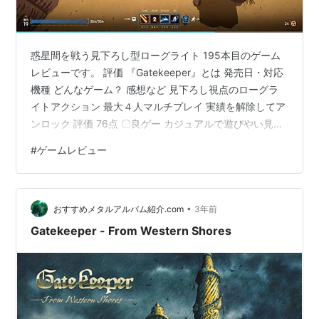
惑星間を戦う見下ろし型ローグライト 195本目のゲーム
レビューです。 評価 『Gatekeeper』とは 発売日・対応
機種 どんなゲーム？ 感想など 見下ろし視点のローグラ
イトアクション 最大４人マルチプレイ 実績を解除してア
ンロック 評価 76点 〇良ゲー カジュアルで遊びやい見下
ろし視点型のローグライトシューター。 『Risk of Rain
#
ゲームレビュー
2』が好きな人にはオススメなゲームです。
『Gatekeeper』とは 発売日・対応機種 発売日 対応機種
2024年5月13日 PC(Steam) ※早期アクセスリリース どん
•
なゲーム？ 見下ろし視点型のツインスティック操作でプ
おすすめメタルアルバム紹介.com
3年前
レイするローグライト…
Gatekeeper - From Western Shores