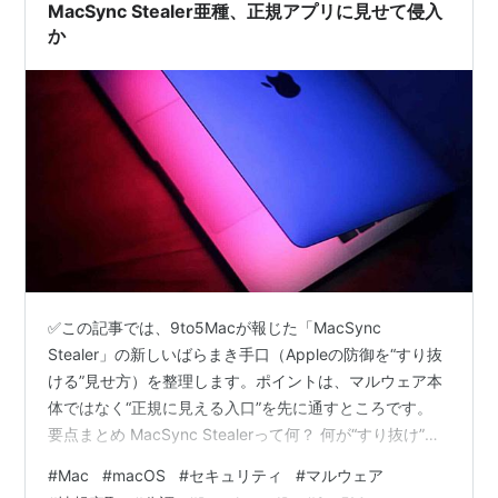
MacSync Stealer亜種、正規アプリに見せて侵入
か
✅この記事では、9to5Macが報じた「MacSync
Stealer」の新しいばらまき手口（Appleの防御を“すり抜
ける”見せ方）を整理します。ポイントは、マルウェア本
体ではなく“正規に見える入口”を先に通すところです。
要点まとめ MacSync Stealerって何？ 何が“すり抜け”な
の？macOSの防御と今回の穴 macOSの基本防御：署名
#
Mac
#
macOS
#
セキュリティ
#
マルウェア
と公証で「素性チェック」する 今回のズルさ：入口はク