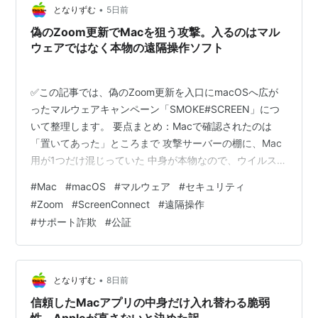
•
となりずむ
5日前
偽のZoom更新でMacを狙う攻撃。入るのはマル
ウェアではなく本物の遠隔操作ソフト
✅この記事では、偽のZoom更新を入口にmacOSへ広が
ったマルウェアキャンペーン「SMOKE#SCREEN」につ
いて整理します。 要点まとめ：Macで確認されたのは
「置いてあった」ところまで 攻撃サーバーの棚に、Mac
用が1つだけ混じっていた 中身が本物なので、ウイルス対
策の網に引っかからない Macなら、開くまでに何段の確
#
Mac
#
macOS
#
マルウェア
#
セキュリティ
認があるのか 日本では、この着地のほうが先に定着して
#
Zoom
#
ScreenConnect
#
遠隔操作
いる 海外の反応：Gatekeeperは止めてくれるのか ひと
#
サポート詐欺
#
公証
こと：怖がる材料と、確かめられたことの距離 まとめ：
見方が変わるのは、配布経路が見えたとき どうも、とな
りです。 Macを狙う攻撃の話は、ここ数か月だけでも
何…
•
となりずむ
8日前
信頼したMacアプリの中身だけ入れ替わる脆弱