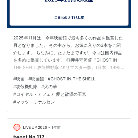
2025年11月は、今年映画館で最も多くの作品を鑑賞した
月となりました。 その中から、お気に入りの3本をご紹
介します。 ちなみに、たまたまですが、今回は国内作品
を多めに鑑賞しています。 ◎押井守監督『GHOST IN
THE SHELL 攻殻機動隊 4Kリマスター版』(日本、1995)
攻殻機動隊の世界に初めて触れましたが、重厚な世界観
#
映画
#
映画館
#
GHOST IN THE SHELL
が素晴らしかったです。 シリアスで、これは好きだと思
#
攻殻機動隊
#
火の華
いました。 目に見えるものや世界のすべてが本当に存在
#
ロイヤル・アフェア 愛と欲望の王宮
するのかどうか考えてしまいました。 作画はとにかく美
#
マッツ・ミケルセン
麗で、細部までの書き込みが本当に丁寧です。 コンピュ
ータ上の画面等はさすがに時代を感じましたが、公開が
30…
•
LIVE UP 2026
1年前
tweet No.117