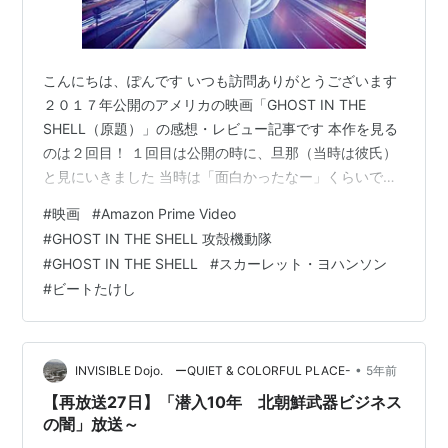
こんにちは、ぽんです いつも訪問ありがとうございます
２０１７年公開のアメリカの映画「GHOST IN THE
SHELL（原題）」の感想・レビュー記事です 本作を見る
のは２回目！ １回目は公開の時に、旦那（当時は彼氏）
と見にいきました 当時は「面白かったなー」くらいでし
たが、２回目に見るからこそ、より深みがある見方がで
#
映画
#
Amazon Prime Video
きたりして、１回目よりも楽しく見ることができました
#
GHOST IN THE SHELL 攻殻機動隊
＾＾ 旦那的には「うーん」だったみたいですが、個人的
#
GHOST IN THE SHELL
#
スカーレット・ヨハンソン
には結構好きでしたね 芸者ロボットが特に大好きです
#
ビートたけし
(笑) それでは、どうぞ！ スポンサードリンク 「GHOST
IN THE SHELL（原題）」概要 ネットに直接アクセスす
る…
•
INVISIBLE Dojo. ーQUIET & COLORFUL PLACE-
5年前
【再放送27日】「潜入10年 北朝鮮武器ビジネス
の闇」放送～