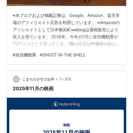
※本ブログおよび掲載記事は、Google、Amazon、楽天市
場のアフィリエイト広告を利用しています。 ※Amazonの
アソシエイトとして日本橋浜町weblogは適格販売により
収入を得ています。 2026年、今年の7月に攻殻機動隊が
TVアニメとして戻ってくる。1番の注目は声優陣の顔ぶれ
だ。これまでの攻殻機動隊を思い出させる布陣になるの
#
攻殻機動隊
#
GHOST IN THE SHELL
か、はたまた全く違う声優陣で揃えるのか関心はそこに
集中されてくる。 攻殻機動隊といえば、AI搭載型の思考
戦車だが、今回はどのように描かれるのであろうか 公式
•
サイトも以下の通り、開設され、そこにはプロモーショ
こまちのさすけね亭
7ヶ月前
ンビデオが第一弾、第二弾と公開されているが、声優陣
2025年11月の映画
について…