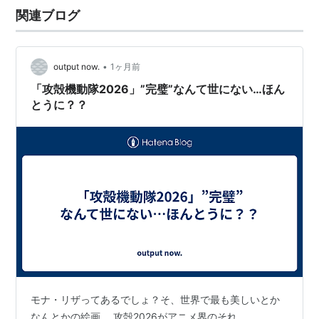
る日経サイエンスでも別冊が作られました。 SFを科学す
関連ブログ
る 士郎正宗を作るには | 日経サイエンス この中で私が以
前「パズルの国のアリス」の連載…
•
output now.
1ヶ月前
「攻殻機動隊2026」”完璧”なんて世にない…ほん
とうに？？
モナ・リザってあるでしょ？そ、世界で最も美しいとか
なんとかの絵画。 攻殻2026がアニメ界のそれ。