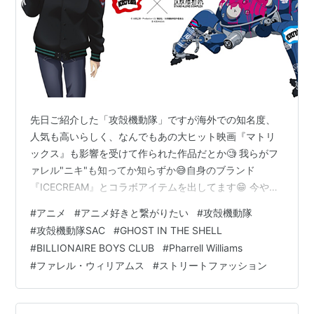
先日ご紹介した「攻殻機動隊」ですが海外での知名度、
人気も高いらしく、なんでもあの大ヒット映画『マトリ
ックス』も影響を受けて作られた作品だとか🧐 我らがフ
ァレル"ニキ"も知ってか知らずか😅自身のブランド
『ICECREAM』とコラボアイテムを出してます😁 今や音
楽業界だけにとどまらず、Louis Vuittonのディレクター
#
アニメ
#
アニメ好きと繋がりたい
#
攻殻機動隊
を勤めるまでのファッションリーダー的存在まで上り詰
#
攻殻機動隊SAC
#
GHOST IN THE SHELL
めた『ファレル・ウィリアムス』 そんな彼がNIGOさん
#
BILLIONAIRE BOYS CLUB
#
Pharrell Williams
としょっちゅう、つるんでいた頃立ち上げたストリート
#
ファレル・ウィリアムス
#
ストリートファッション
ブランド『BILLIONARE BOYS CLUB / ICECREAM』
『ICECREAM』は当初、BBCのシューズライ…