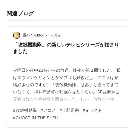
関連ブログ
•
重のくらblog
1ヶ月前
「攻殻機動隊」の新しいテレビシリーズが始まり
ました
火曜日の夜中23時からの放送。昨夜が第２回でした。 私
はエヴァンゲリオンとかジブリも好きだし、アニメは結
構好きなのですが、「攻殻機動隊」はあまり通ってきて
いなくて、押井守監督の映画を見たくらい。SF要素や世
界観は好きで押井版も面白かった。しかし何故かハマっ
ていなかった作品です。多分テレビとかであまりやって
#
攻殻機動隊
#
アニメ
#
士郎正宗
#
イラスト
なかったからだと思うけど。 今回のアニメシリーズのタ
#
GHOST IN THE SHELL
イミングもあって、原作者の士郎正宗さんの展覧会など
も開かれているようなんですが、私がお世話になってい