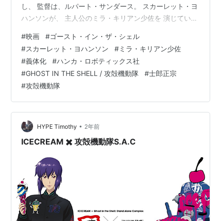
し、 監督は、ルパート・サンダース。 スカーレット・ヨ
ハンソンが、 主人公のミラ・キリアン少佐を 演じていま
す。 物語は、近未来の世界。 ネットに自身の脳から直接
#
映画
#
ゴースト・イン・ザ・シェル
アクセスする 電脳技術が発達した世界で、 大多数の人々
#
スカーレット・ヨハンソン
#
ミラ・キリアン少佐
は身体の「一部」を 義体化（=サイボーグ化）すること
#
義体化
#
ハンカ・ロボティックス社
を 受け入れていた。 政府の援助を受ける ハンカ・ロボ
#
GHOST IN THE SHELL / 攻殻機動隊
#
士郎正宗
ティックス社は、 実験体の女性の「脳」だけを シェル
#
攻殻機動隊
(甲殻)に収め、 非常にスペックの高い全身が 機…
•
HYPE Timothy
2年前
ICECREAM ✖️ 攻殻機動隊S.A.C