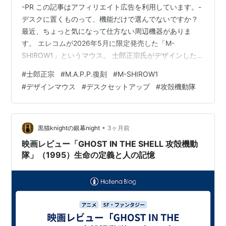
-PR この記事はアフィリエイト広告を利用しています。-
デスクに置くものって、機能だけで選んでないですか？
最近、ちょっと気になって仕方ない周辺機器がありま
す。 エレコムが2026年5月に限定発売した「M-
SHIROW1」というマウス。 士郎正宗氏がデザインした、
あの伝説的マウスの復刻版です。 2002年に存在したマウ
#
士郎正宗
#
M.A.P.P.復刻
#
M-SHIROW1
スの話 「攻殻機動隊」「アップルシード」「ドミニオ
#
デザインマウス
#
デスクセットアップ
#
攻殻機動隊
ン」。 士郎正宗氏の名前を聞いて、何かしらピンとくる
世代、いますよね（笑）。 その士郎正宗氏が、2002年に
エレコムとコラボしたマウスプロジェクトが「M.A.P.P.
（THE MECHANICAL DESIGNERS ACCEL…
•
黒猫knightの銀幕night
3ヶ月前
映画レビュー「GHOST IN THE SHELL 攻殻機動
隊」（1995）生命の定義と人の記憶