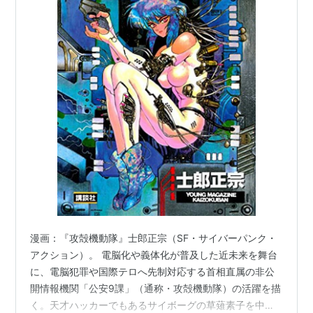
漫画：『攻殻機動隊』士郎正宗（SF・サイバーパンク・
アクション）。 電脳化や義体化が普及した近未来を舞台
に、電脳犯罪や国際テロへ先制対応する首相直属の非公
開情報機関「公安9課」（通称・攻殻機動隊）の活躍を描
く。天才ハッカーでもあるサイボーグの草薙素子を中心