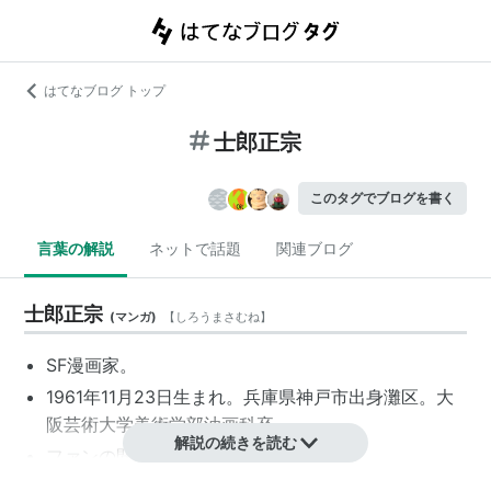
はてなブログ トップ
士郎正宗
このタグでブログを書く
言葉の解説
ネットで話題
関連ブログ
士郎正宗
(
マンガ
)
【
しろうまさむね
】
SF漫画家。
1961年11月23日生まれ。兵庫県神戸市出身灘区。大
阪芸術大学美術学部油画科卒。
解説の続きを読む
ファンの間では
シロマサ
と呼ばれる。
同人誌時代より注目され、書き下ろし長編「アップ