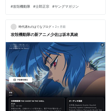
に、難解な電脳犯罪を追う中で「人間の魂（ゴースト）
#
攻殻機動隊
#
士郎正宗
#
ヤングマガジン
とは何か」を深く問いかける、SF漫画の金字塔である。
•
時代遅れのはてなブログ
2ヶ月前
攻殻機動隊の新アニメ少佐は坂本真綾