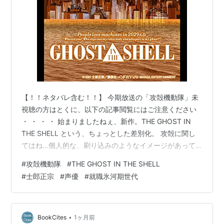
【！！ネタバレ含む！！】 今期放送の「攻殻機動隊」未
視聴の方はとくに、以下の記事閲覧にはご注意ください
・ ・ ・ ・ 始まりましたねぇ、新作。THE GHOST IN
THE SHELL という、ちょっとした差別化。 攻殻に関し
てはね…個人的な、刷り込みのようなイメージがあって
ですね。 劇場版「GHOST IN THE SHELL」「イノセン
#
攻殻機動隊
#
THE GHOST IN THE SHELL
ス」が、「一時期、身内によって自宅で垂れ流されてい
#
士郎正宗
#
声優
#
就職氷河期世代
た結果、名作のはずなのによくない印象がつきまとって
しまう」という現象を起こした挙句、あくまで・あくま
で個人的にケチを付けられてしまっているのだが、上手
く伝えるための説明がややこしいので、これ以上は割愛
•
BookCites
1ヶ月前