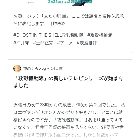
お題「ゆっくり見たい映画」 ここでは題名と名称を恣意
的に表記します。［敬称略］
#
GHOST IN THE SHELL攻殻機動隊
#
攻殻機動隊
#
押井守
#
士郎正宗
#
アニメ
#
表層批評
•
重のくらblog
24日前
「攻殻機動隊」の新しいテレビシリーズが始まり
ました
火曜日の夜中23時からの放送。昨夜が第２回でした。 私
はエヴァンゲリオンとかジブリも好きだし、アニメは結
構好きなのですが、「攻殻機動隊」はあまり通ってきて
いなくて、押井守監督の映画を見たくらい。SF要素や世
界観は好きで押井版も面白かった。しかし何故かハマっ