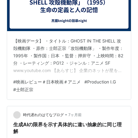
【映画データ】 ・タイトル：GHOST IN THE SHELL 攻
殻機動隊 ・原作：士郎正宗「攻殻機動隊」 ・製作年度：
1995年 ・製作国：日本 ・監督：押井守 ・上映時間：82
分 ・レーティング：PG12 ・ジャンル：アニメ SF
www.youtube.com 【あらすじ】 企業のネットが星を被
い、電子や光が駆け巡っても、 国家や民族が消えてなく
#
映画レビュー＃日本映画＃アニメ
#
Production I.G
なるほど情報化されていない近未来。 公安9課、通称
#
士郎正宗
「攻殻機動隊」に所属する通称「少佐」こと草薙素子
は、国際的に指名手配された謎のハッカー"人形使い"を
巡る捜査に乗り出すことになる。 人形使いとは、さまざ
まな人間の記憶や行動を、脳をハッキングする…
•
時代遅れのはてなブログ
7ヶ月前
生成AIの限界を示す具体的に違い抽象的に同じ理
解