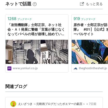
ネットで話題
もっと見る
原作
で受け取る印象はまるで違うんですよね。映画では少女
たちにバトーというキャラクターが説教する。以下、該
RD 潜脳調査室
当する場面での発言です。 犠…
1268
919
ブックマーク
ブックマーク
神霊狩／GHOST HOUND
「攻殻機動隊」士郎正宗、ネット社
原作者・士郎正宗が語
会・ＡＩ発展に警鐘「言葉が通じなく
隊』 #01 | 【公式
リスト::漫画家
,
リスト::エロ漫画家
なってバベルの塔が崩壊し始めてい
ーバルサイト
る」
www.yomiuri.co.jp
theghostintheshell.jp
関連ブログ
•
えいざつき ～元映画ブログだったポエマーの戯言～
7日前