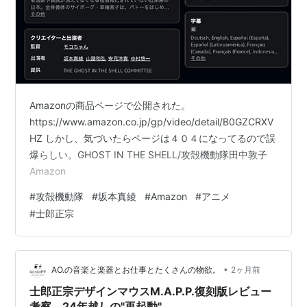
Amazonの商品ページで公開された。
https://www.amazon.co.jp/gp/video/detail/B0GZCRXV
HZ しかし、気づいたらページは４０４になってるので誤
爆らしい。GHOST IN THE SHELL/攻殻機動隊田中敦子
Amazon
#
攻殻機動隊
#
坂本真綾
#
Amazon
#
アニメ
#
士郎正宗
•
AO.の音楽と楽器とお仕事とたくさんの物欲。
2ヶ月前
士郎正宗デザインマウスM.A.P.P.復刻版レビュー
考察。24年越しの"再起動"