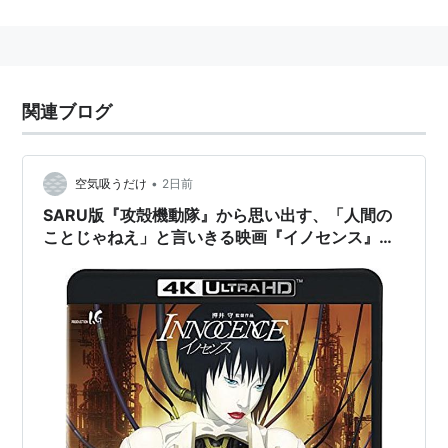
ルシード」でデビュー。なお青心社と言う大阪府の
(つまり東京ではない)出版社から、いきなり単行本と
いう形でという前代未聞の形式である。
80〜90年代を代表するSFアーティスト。緻密なディ
関連ブログ
ティールと薀蓄で知られる。ブラックマジックから
「ピーシズ」所収の諸作品に至るまで一貫して80〜
90年代に活躍している割に体制側が正義の味方であ
•
空気吸うだけ
2日前
る という特異な点がある。
SARU版『攻殻機動隊』から思い出す、「人間の
現在は、主に挿絵などを手がける。
ことじゃねえ」と言いきる映画『イノセンス』の
ピーキーさ。
おもな作品
アップルシード
攻殻機動隊
仙術超攻殻オリオン
ドミニオン
ブラックマジック