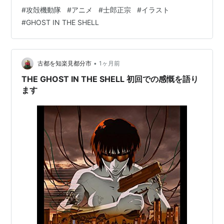
ていなかった作品です。多分テレビとかであまりやって
#
攻殻機動隊
#
アニメ
#
士郎正宗
#
イラスト
なかったからだと思うけど。 今回のアニメシリーズのタ
#
GHOST IN THE SHELL
イミングもあって、原作者の士郎正宗さんの展覧会など
も開かれているようなんですが、私がお世話になってい
る日経サイエンスでも別冊が作られました。 SFを科学す
る 士郎正宗を作るには | 日経サイエンス この中で私が以
•
古都を知楽見都分市
1ヶ月前
前「パズルの国のアリス」の連載…
THE GHOST IN THE SHELL 初回での感慨を語り
ます