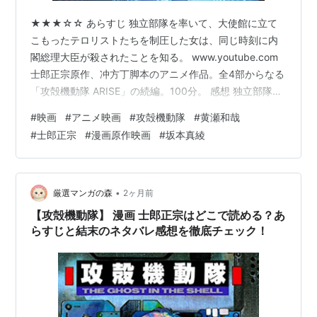
★★★☆☆ あらすじ 独立部隊を率いて、大使館に立て
こもったテロリストたちを制圧した女は、同じ時刻に内
閣総理大臣が殺されたことを知る。 www.youtube.com
士郎正宗原作、冲方丁脚本のアニメ作品。全4部からなる
「攻殻機動隊 ARISE」の続編。100分。 感想 独立部隊を
率いる女が主人公だ。総理大臣暗殺事件が発生し、その
#
映画
#
アニメ映画
#
攻殻機動隊
#
黄瀬和哉
犯人を追う。しかし、主人公らが大使館のテロリストを
#
士郎正宗
#
漫画原作映画
#
坂本真綾
制圧している間にそれが起きたことは分かったが、その
後の展開は何をしているのだかさっぱり分からなかっ
た。 前編にあたる「攻殻機動隊 ARISE」もちゃんと見た
のだが、その時点ですでに攻殻機動隊の独特の世界観に
•
厳選マンガの森
2ヶ月前
相当うんざり…
【攻殻機動隊】 漫画 士郎正宗はどこで読める？あ
らすじと結末のネタバレ感想を徹底チェック！