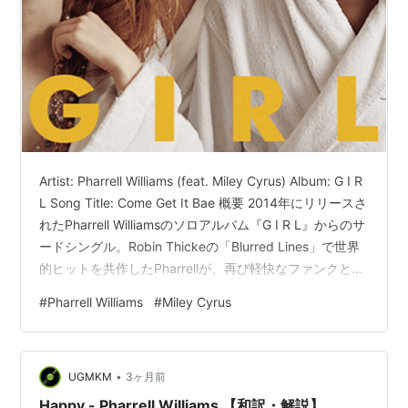
Artist: Pharrell Williams (feat. Miley Cyrus) Album: G I R
L Song Title: Come Get It Bae 概要 2014年にリリースさ
れたPharrell Williamsのソロアルバム『G I R L』からのサ
ードシングル。Robin Thickeの「Blurred Lines」で世界
的ヒットを共作したPharrellが、再び軽快なファンクとデ
ィスコのエッセンスを注入したアッパーな一曲である。
#
Pharrell Williams
#
Miley Cyrus
客演には、当時ポップアイコンとしてセンセーションを
巻き起こしていたMiley Cyrusを迎え、彼女のハスキーな
ボーカルが楽曲に挑…
•
UGMKM
3ヶ月前
Happy - Pharrell Williams 【和訳・解説】