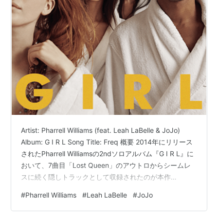
Artist: Pharrell Williams (feat. Leah LaBelle & JoJo)
Album: G I R L Song Title: Freq 概要 2014年にリリース
されたPharrell Williamsの2ndソロアルバム『G I R L』に
おいて、7曲目「Lost Queen」のアウトロからシームレ
スに続く隠しトラックとして収録されたのが本作
「Freq」である。タイトルの「Freq」は
#
Pharrell Williams
#
Leah LaBelle
#
JoJo
「Frequency（周波数）」と「Freak（変わり者）」のダ
ブルミーニングとなっており、ファレル自身が長年提唱