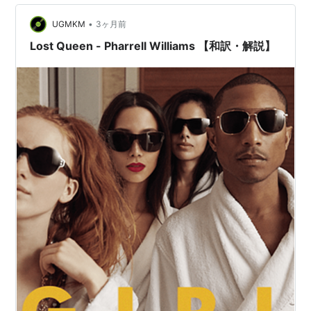
してきた宇宙的・精神的な哲学が色濃く反映された楽曲
•
だ。客演に…
UGMKM
3ヶ月前
Lost Queen - Pharrell Williams 【和訳・解説】