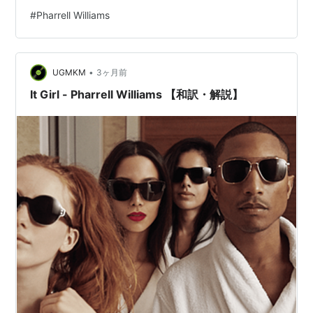
の影に隠れがちだが、アコースティックギターの温かみ
#
Pharrell Williams
とThe Neptunes直系のタイトなパーカッションが融合し
た、極めてソウルフルでパーソナルな楽曲だ。歌詞で
は、愛する女性や家族への深い愛情を言葉で表現しきれ
•
ず、ただ「微笑む」ことしかでき…
UGMKM
3ヶ月前
It Girl - Pharrell Williams 【和訳・解説】