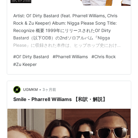
Artist: Ol’ Dirty Bastard (feat. Pharrell Williams, Chris
Rock & Zu Keeper) Album: Nigga Please Song Title:
Recognize 概要 1999年にリリースされたOl' Dirty
Bastard（以下ODB）の2ndソロアルバム『Nigga
Please』に収録された本作は、ヒップホップ史における
異端の傑作である。特筆すべきは、当時プロデューサー
#
Ol' Dirty Bastard
#
Pharrell Williams
#
Chris Rock
として頭角を現し始めたThe Neptunes（Pharrell
#
Zu Keeper
WilliamsとChad Hugo）による未来的かつミニマルなフ
ァンク・ビー…
•
UGMKM
3ヶ月前
Smile - Pharrell Williams 【和訳・解説】