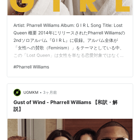
Artist: Pharrell Williams Album: G I R L Song Title: Lost
Queen 概要 2014年にリリースされたPharrell Williamsの
2ndソロアルバム『G I R L』に収録。アルバム全体が
「女性への賛歌（Feminism）」をテーマとしている中、
この「Lost Queen」は女性を単なる恋愛対象ではなく
「失われた女王（Lost Queen）」として崇拝し、奉仕
#
Pharrell Williams
（Serve）するという究極のロマンティシズムを表現した
楽曲である。南アフリカのパーカッションやアフリカ
ン・チャントを取り入れたオーガニックなビートは、人
•
類の起源や古代の王…
UGMKM
3ヶ月前
Gust of Wind - Pharrell Williams 【和訳・解
説】