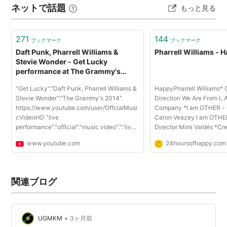
ネットで話題
もっと見る
271
144
ブックマーク
ブックマーク
Daft Punk, Pharrell Williams &
Pharrell Williams - 
Stevie Wonder - Get Lucky
performance at The Grammy's
2014 HD
"Get Lucky"."Daft Punk, Pharrell Williams &
HappyPharrell Williams*
Stevie Wonder"."The Grammy's 2014".
Direction We Are From L.
https://www.youtube.com/user/OffcialMusi
Company *I am OTHER - 
cVideoHD "live
Caron Veazey I am OTHER
performance"."official"."music video"."."live
Director Mimi Valdés *Cre
betawards"."live music awards"."live
Yoann Lemoine / Woodkid
www.youtube.com
24hoursofhappy.com
hd"."miley cyrus live"."live 2014"."katy perry
Managing Director Charl
live"."kesha live"."lady gaga li...
Anthonioz Iconoclast - E
...
関連ブログ
•
UGMKM
3ヶ月前