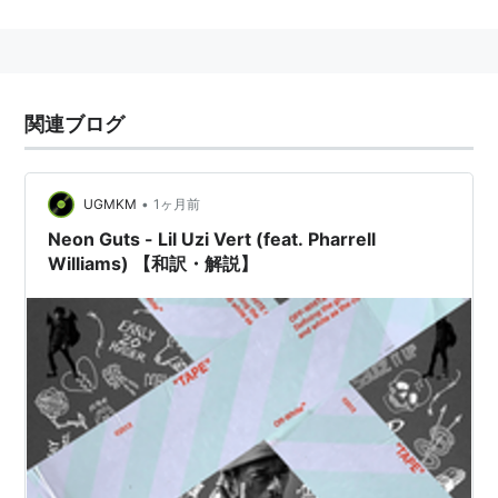
1973年4月5日、ヴァージニア州ヴァージニアビーチで
生まれる。
Chad Hugoと共にプロデューサーユニット「The
Neptunes」を結成する。またHugoと幼なじみであった
関連ブログ
Shay Haleyと共にロック・ファンク・ヒップホップバ
ンド「N.E.R.D.」を結成する。
2006年、ソロアルバム「In My Mind」でソロ活動を開
•
UGMKM
1ヶ月前
始。
Neon Guts - Lil Uzi Vert (feat. Pharrell
Williams) 【和訳・解説】
2013年10月12日、モデル兼デザイナーであるHelen
Lasichanhと婚約。
Neptunes Presents Clones
アーティスト:
Various Artists
出版社/メーカー:
Startrak
発売日:
2003/08/28