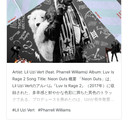
メディア:
CD
クリック
: 19回
この商品を含むブログ (11件) を見る
Fly Or Die
アーティスト:
NERD
出版社/メーカー:
Virgin Records Us
発売日:
2004/03/03
メディア:
CD
クリック
: 13回
この商品を含むブログ (71件) を見る
Artist: Lil Uzi Vert (feat. Pharrell Williams) Album: Luv Is
Rage 2 Song Title: Neon Guts 概要 「Neon Guts」は、
GIRL
Lil Uzi Vertのアルバム『Luv Is Rage 2』（2017年）に収
アーティスト:
PHARRELL WILLIAMS
録された、多幸感と鮮やかな色彩に満ちた異色のトラッ
出版社/メーカー:
SONY
クである。プロデュースを務めたのは、Uziが長年敬愛し
発売日:
2014/03/07
てやまないPharrell Williams。ファレルの代名詞とも言え
メディア:
CD
#
Lil Uzi Vert
#
Pharrell Williams
る跳ねるようなシンセベースとパーカッシブなビートの
この商品を含むブログ (14件) を見る
上で、2人のアーティストが互いの創造性や富、そして圧
倒的にポジティブなマインドセッ…