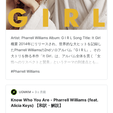
Artist: Pharrell Williams Album: G I R L Song Title: It Girl
概要 2014年にリリースされ、世界的な大ヒットを記録し
たPharrell Williamsの2ndソロアルバム『G I R L』。その
大トリを飾る本作「It Girl」は、アルバム全体を貫く「女
性へのリスペクトと賛美」というテーマの到達点とも言
えるファンキーなラブソングだ。タイトルの「It Girl」と
#
Pharrell Williams
は、時代を象徴する、誰もが目を奪われる魅力的な女性
を指す言葉。The Neptunes時代から培ってきた彼のシグ
ネチャーである、裏打ちの効いたカッティングギターと
•
跳ねるよう…
UGMKM
3ヶ月前
Know Who You Are - Pharrell Williams (feat.
Alicia Keys) 【和訳・解説】