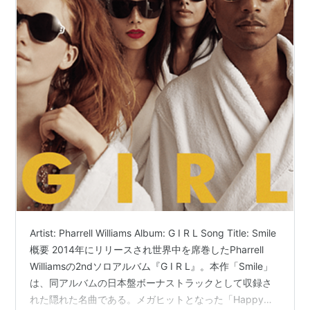
Artist: Pharrell Williams Album: G I R L Song Title: Smile
概要 2014年にリリースされ世界中を席巻したPharrell
Williamsの2ndソロアルバム『G I R L』。本作「Smile」
は、同アルバムの日本盤ボーナストラックとして収録さ
れた隠れた名曲である。メガヒットとなった「Happy」