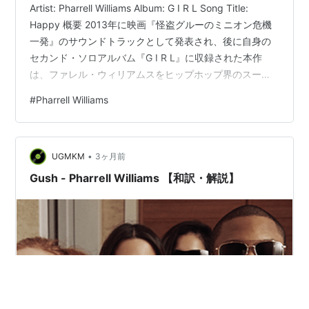
Artist: Pharrell Williams Album: G I R L Song Title:
Happy 概要 2013年に映画『怪盗グルーのミニオン危機
一発』のサウンドトラックとして発表され、後に自身の
セカンド・ソロアルバム『G I R L』に収録された本作
は、ファレル・ウィリアムスをヒップホップ界のスーパ
ープロデューサーから世界的なポップアイコンへと完全
#
Pharrell Williams
に押し上げた歴史的メガヒット曲である。1960年代のモ
ータウン・サウンドやカーティス・メイフィールドを彷
彿とさせる跳ねるようなソウル／ファンク・ビートに、
•
彼のシグネチャーである滑らかなファルセットが乗る。
UGMKM
3ヶ月前
24時間連続で再生される…
Gush - Pharrell Williams 【和訳・解説】