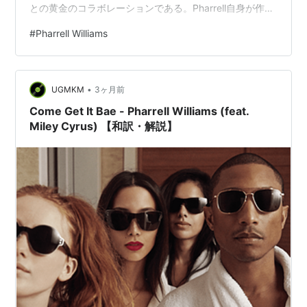
との黄金のコラボレーションである。Pharrell自身が作曲
し、ハンス・ジマーによる壮大でシネマティックなスト
#
Pharrell Williams
リングス・アレンジが加わったこの楽曲は、70年代のデ
ィスコ／ファンクと洗練されたフレンチ・エレクトロが
見事に融合した傑作だ。Daft Punkはトレードマークであ
•
るボ…
UGMKM
3ヶ月前
Come Get It Bae - Pharrell Williams (feat.
Miley Cyrus) 【和訳・解説】