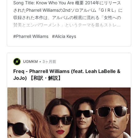
Song Title: Know Who You Are 概要 2014年にリリース
されたPharrell Williamsの2ndソロアルバム『G I R L』に
収録された本作は、アルバムの根底に流れる「女性への
賛美とエンパワーメント」というテーマを最もストレー
トに体現した一曲だ。客演には、長年にわたり力強い女
#
Pharrell Williams
#
Alicia Keys
性像を歌い上げてきたR&B界の至宝Alicia Keysを迎え、
彼女のソウルフルな歌声が楽曲の精神的な支柱となって
いる。サウンド面では、The Neptunes特有…
•
UGMKM
3ヶ月前
Freq - Pharrell Williams (feat. Leah LaBelle &
JoJo) 【和訳・解説】