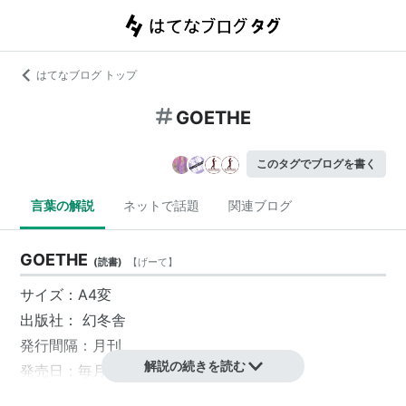
はてなブログ トップ
GOETHE
このタグでブログを書く
言葉の解説
ネットで話題
関連ブログ
GOETHE
(
読書
)
【
げーて
】
サイズ：A4変
出版社： 幻冬舎
発行間隔：月刊
解説の続きを読む
発売日：毎月24日