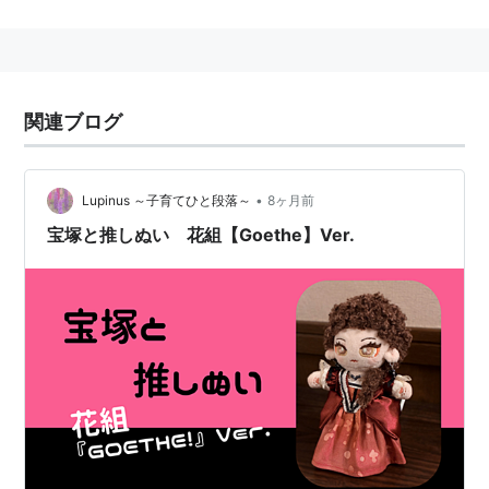
ニッポンの男はもっと自信過剰になっていい。 仕事が
楽しければ人生も愉しい
GOETHE（ゲーテ）は人生を謳歌すべく「仕事が楽しけ
れば、人生も愉しい。」をメインテーマに、そこから派
関連ブログ
生するファッション、モノ、人物、知識・・・等を紹介
します。仕事を愛する洗練された男たちに向けた新しい
ライフスタイル誌です。
•
Lupinus ～子育てひと段落～
8ヶ月前
引用元⇒
http://www.fujisan.co.jp/Product/1264731
宝塚と推しぬい 花組【Goethe】Ver.
http://www.gentosha.co.jp/goethe/