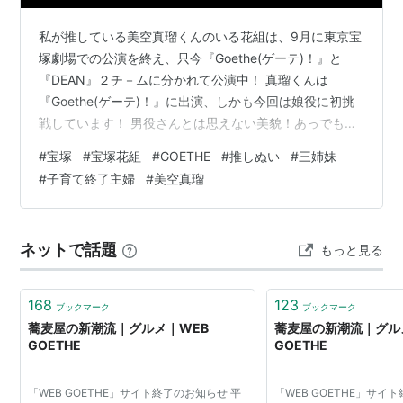
私が推している美空真瑠くんのいる花組は、9月に東京宝
塚劇場での公演を終え、只今『Goethe(ゲーテ)！』と
『DEAN』２チ－ムに分かれて公演中！ 真瑠くんは
『Goethe(ゲーテ)！』に出演、しかも今回は娘役に初挑
戦しています！ 男役さんとは思えない美貌！あっでも元
は女性なんだから誉め言葉にはなってない？？？まあ、
#
宝塚
#
宝塚花組
#
GOETHE
#
推しぬい
#
三姉妹
深く考えるとわけわからなくなるので、、、とにかく美
#
子育て終了主婦
#
美空真瑠
人さん♡ 観劇前は取っつきにくいストーリーかと思って
いましたが、そんな心配はどこへやら、あっという間に
ゲーテの世界観に引き込まれていました！ そして印象的
ネットで話題
もっと見る
だったのは、ほぼほぼセリフは歌で完全にミュージカ
ル！トップ永久輝せあさん&星空…
168
123
ブックマーク
ブックマーク
蕎麦屋の新潮流｜グルメ｜WEB
蕎麦屋の新潮流｜グル
GOETHE
GOETHE
「WEB GOETHE」サイト終了のお知らせ 平
「WEB GOETHE」サイ