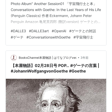
Photo Album" Another Session01 「宇宙飛行士と本」
Conversations with Goethe: In the Last Years of His Life
(Penguin Classics) 作者:Eckermann, Johann Peter
Penguin Amazon 亀尾英四郎 (翻訳version) ゲーテとの対
話（完全版） 作者:ヨハン・ヴォルフガング・フォン・ゲ
#
DALLE3
#
DALLE3art
#
OpenAI
#
ゲーテとの対話
ーテ,エッカーマン 古典教養文庫 Amazon 私のやりたい
#
ゲーテ
#
ConversationswithGoethe
#
宇宙飛行士
AI画像の世界は上のような世…
•
BooksChannel本屋物語 | はてなブログver.
3年前
【本屋物語】02月28日号 POP… #ゲーテの言葉 |
#JohannWolfgangvonGoethe #Goethe