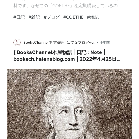
料です。なぜこの「GOETHE」を定期購読しているのか
というと、今の僕には全く手の届かない高級なものばか
#
日記
#
雑記
#
ブログ
#
GOETHE
#
雑誌
りが紹介されているからです。 高級ブランドの服（シャ
ツのくせに15万円とか）、高級腕時計（数千万円から億
越えのものまで）は毎月のように掲載されていますが、
•
ある会社のCEOの高級住宅が特集されていたり、予約の
BooksChannel本屋物語 | はてなブログver.
4年前
取れないレストラン（一人40,000円〜）やクルーザー
[ BooksChannel本屋物語 | 日記 : Note |
（レクサス製で億越え）、…
booksch.hatenablog.com | 2022年4月25日号 |
#ゲーテとの対話 | #エッカーマン #ゲーテ
#Goethe 他 |