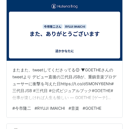
またまた、tweetしてくださってる😊 ▼GOETHEさんの
tweetより デビュー直後の三代目JSBが、重鎮音楽プロデ
ューサーに衝撃を与えた日https://t.co/d5MONY6ENh#
三代目JSB #三代目 #公式ビジュアルブック#GOETHE#
仕事が楽しければ人生も愉しい — GOETHE [ゲーテ]
(@GOETHE_magazine) 2022年3月19日
#
今市隆二
#
RYUJI IMAICHI
#
音楽
#
GOETHE
==================== デビュー直後の三代目JSB
が、重鎮音楽プロデューサーに衝撃を与えた日
https://goetheweb.jp/lifestyle/entertainment/20220223