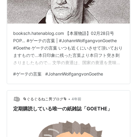
booksch.hatenablog.com 【本屋物語】02月28日号
POP… #ゲーテの言葉 | #JohannWolfgangvonGoethe
#Goethe ゲーテの言葉 いつも近くにいさせて頂いており
ますもので…本日印象に残った言葉より本日フト突き刺
さりましたもので… 文学の衰退は、国家の衰退を意味す
る。The decline of literature indicates the decline of a
#
ゲーテの言葉
#
JohannWolfgangvonGoethe
nation. 今日のPOP で、上の言葉をPOPにするワケには
いきませんで、…本日店内に貼らせて頂いたPOPもゲー
テの言葉でした。 明日から2023年3月ですね。3月もお
•
付…
🌀ぐるぐるねこ男ブログ🌀
4年前
定期購読している唯一の紙雑誌「GOETHE」