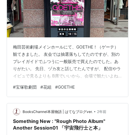
梅田芸術劇場メインホールにて、GOETHE！（ゲーテ）
観てきました。 友会では抽選落ちしてたのですが、別の
プレイガイドでふつうに一般販売で買えたのでした。あ
りがたい。 先日、ヅカ友と話してたんですが、 配信やラ
イビュで見るよりも B席でいいから、会場で観たいよね
ぇ・・・ ほんと、そうなのよ。やっぱ、リアルというか
#
宝塚歌劇団
#
花組
#
GOETHE
ライブ感がいいなと思います。 来年もチケット運が爆裂
することを祈っております。 で、さて。舞台のお話し。
白黒に、マゼンダのペイント模様がそのまま舞台にも反
•
映されていておぉお！ってなったんですが 個人的なツボ
BooksChannel本屋物語 | はてなブログver.
2年前
は「お馬さんチャリンコ」でしたね・・・さすが。 GOE
Something New : "Rough Photo Album"
のゲーテ！って、はじめは…
Another Session01 「宇宙飛行士と本」