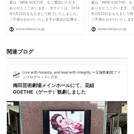
素は「WEB GOETHE」をご愛読いただき、
素は「WEB GOETHE」
ありがとうございます。 当サイトは、2018
ありがとうございます。 当
年2月22日をもちまして終了いたしました。
年2月22日をもちまして
ご不便をおかけいたしますが過去の記事を閲
ご不便をおかけいたしま
覧することはできません。 「GOETHE」関連
覧することはできません。 
www.nikkei.co.jp
www.nikkei.co.jp
の情報は、引き続き幻冬舎のウェブ版
の情報は、引き続き幻冬
「GOETHE」（https://goetheweb.jp...
「GOETHE」（https://goet
関連ブログ
Live with honesty, and lead with integrity.〜宝塚歌劇団ファ
•
ンブログ〜
8ヶ月前
梅田芸術劇場メインホールにて、花組
GOETHE（ゲーテ）観劇しました