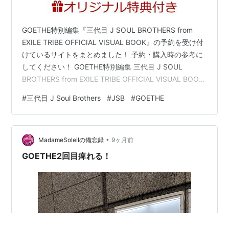
GOETHE特別編集『三代目 J SOUL BROTHERS from
EXILE TRIBE OFFICIAL VISUAL BOOK』の予約を受け付
けているサイトをまとめました！ 予約・購入時の参考に
してください！ GOETHE特別編集 三代目 J SOUL
BROTHERS from EXILE TRIBE OFFICIAL VISUAL BOOK
上記は楽天ブックス【オリジナルビジュアルカード(B5サ
#
三代目 J Soul Brothers
#
JSB
#
GOETHE
イズ)付】の販売ページのリンクです 価格 ：2,420円（税
込） 発売日 ：2022年2月24日 出版社 ：幻冬舎 商品コー
ド：9784344039339 Amazon HMV&BOOKS…
•
MadameSoleilの備忘録
9ヶ月前
GOETHE2回目痺れる！