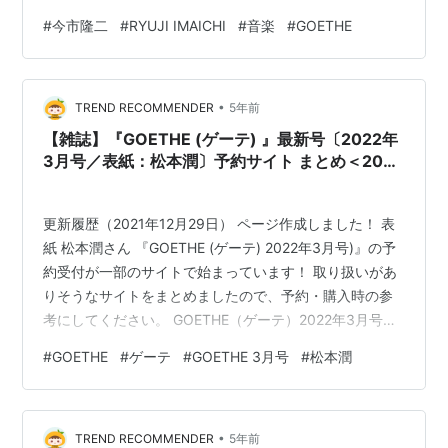
ックが発売中！ 誌面に載せられなかったアナザーストー
#
今市隆二
#
RYUJI IMAICHI
#
音楽
#
GOETHE
リーを特別に公開 goetheweb.jp これ、 以前に ひとつひ
とつの記事を 個別にUPしてくださっていたものを 全部
まとめて下さった。 これを読んでいると その当時の事を
•
懐かしく思い出してしまう。 思い浮かべてしまう…
TREND RECOMMENDER
5年前
【雑誌】『GOETHE (ゲーテ) 』最新号〔2022年
3月号／表紙：松本潤〕予約サイト まとめ＜2021
年12月29日更新＞
更新履歴（2021年12月29日） ページ作成しました！ 表
紙 松本潤さん 『GOETHE (ゲーテ) 2022年3月号)』の予
約受付が一部のサイトで始まっています！ 取り扱いがあ
りそうなサイトをまとめましたので、予約・購入時の参
考にしてください。 GOETHE（ゲーテ）2022年3月号
【表紙：松本潤】 GOETHE（ゲーテ）2022年3月号【表
#
GOETHE
#
ゲーテ
#
GOETHE 3月号
#
松本潤
紙：松本潤】 上記は、Amazonの販売ページのリンクで
す 価格 ：1,000円（税込） 発売日 ：2022年1月25日 出
版社 ：幻冬舎 雑誌コード：03323 商品コード：
•
4910033230328 2021/12/29 3:00現在、Amazon…
TREND RECOMMENDER
5年前