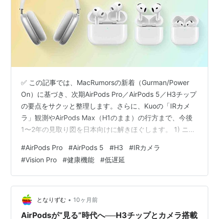
✅ この記事では、MacRumorsの新着（Gurman/Power
On）に基づき、次期AirPods Pro／AirPods 5／H3チップ
の要点をサクッと整理します。さらに、Kuoの「IRカメ
ラ」観測やAirPods Max（H1のまま）の行方まで、今後
1〜2年の見取り図を日本向けに解きほぐします。 1) ニュ
ース要点：次の3トピック 2) 技術的背景：H3で何が起き
#
AirPods Pro
#
AirPods 5
#
H3
#
IRカメラ
る？ 3) ラインナップの整理：どこがどう違う？ 4) IRカ
#
Vision Pro
#
健康機能
#
低遅延
メラの狙い：撮るためじゃなく「理解するため」 5) 日本
ユーザーの買う/待つガイド 6) redditの空気：みんなの温
度感は？ 7) ここから先に注目するポイン…
•
となりずむ
10ヶ月前
AirPodsが“見る”時代へ──H3チップとカメラ搭載