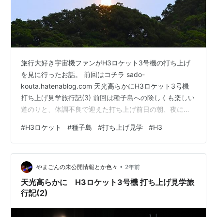
旅行大好き宇宙機ファンがH3ロケット3号機の打ち上げ
を見に行ったお話。 前回はコチラ sado-
kouta.hatenablog.com 天光高らかにH3ロケット3号機
打ち上げ見学旅行記(3) 前回は種子島への険しくも楽しい
道のりと、体調不良で迎えた打ち上げ前日の朝、夜に行
われたH3ロケット3号機の機体移動を紹介しました。 今
#
H3ロケット
#
種子島
#
打ち上げ見学
#
H3
回は打ち上げ見学記の最終回。H3ロケットの打ち上げと
その後の模様をお伝えします。H3ロケット3号機の運命
の打ち上げ時刻は12時6分42秒。お昼の打ち上げです。
•
天光高らかに 打ち上げ当日（2024年7月1日） 朝6時、長
やまごんの未公開情報とか色々
2年前
谷展望公園に停めた車の中で目を覚ます。 体調が万全…
天光高らかに H3ロケット3号機 打ち上げ見学旅
行記(2)