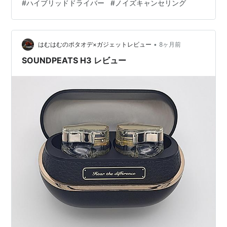
#
ハイブリッドドライバー
#
ノイズキャンセリング
ドです。 15年の音響技術を結集 ワイヤレスでありなが
ら、有線に迫る高音質を実現したフラッグシップモデル
リンク SOUNDPEATS H3写真（その１） ◇パッケージ
（前） ◇パッケージ（後） ◇ケースを開いた所 …
•
はむはむのポタオデ×ガジェットレビュー
8ヶ月前
SOUNDPEATS H3 レビュー