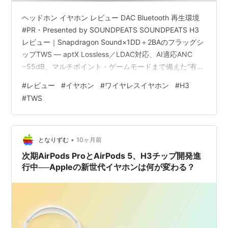
ヘッドホン イヤホン レビュー DAC Bluetooth 再生環境
#PR・Presented by SOUNDPEATS SOUNDPEATS H3
レビュー｜Snapdragon Sound×1DD＋2BAのフラッグシ
ップTWS — aptX Lossless／LDAC対応、AI適応ANC
−55dB、マルチポイント・ゲームモードまで備えた“有線
IEM寄り”完全ワイヤレス — ※正式名称の読み：
#
レビュー
#
イヤホン
#
ワイヤレスイヤホン
#
H3
SOUNDPEATS H3（サウンドピーツ・エイチスリー）
#
TWS
SOUNDPEATS H3 レビュー｜Snapdragon Sound×1DD
＋2BAのフラッグシップTWS 🤝 メーカーについて / …
•
となりずむ
10ヶ月前
次期AirPods ProとAirPods 5、H3チップ開発進
行中──Appleの新世代イヤホンは何が変わる？