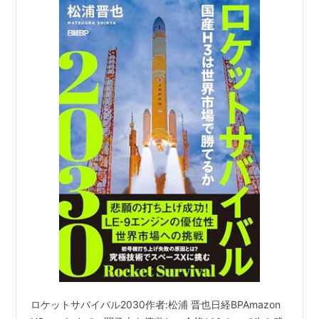
ロケットサバイバル2030作者:松浦 晋也日経BPAmazon