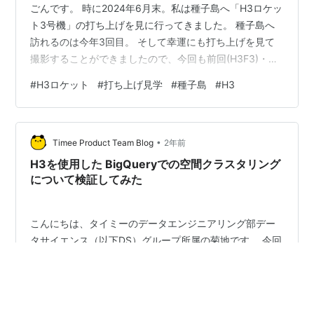
ごんです。 時に2024年6月末。私は種子島へ「H3ロケッ
ト3号機」の打ち上げを見に行ってきました。 種子島へ
訪れるのは今年3回目。 そして幸運にも打ち上げを見て
撮影することができましたので、今回も前回(H3F3)・
前々回(H-IIAF48)と同様、旅の記録を旅行記にまとめま
#
H3ロケット
#
打ち上げ見学
#
種子島
#
H3
す。 前々回：H-IIAロケット48号機(H-IIAF48) [2024年1
月12日打上] sado-kouta.hatenablog.com 前回：H3ロケ
ット試験機2号機(H3TF2) [2024年2月17日打上]sado-
•
kouta.hatenablog.com 今…
Timee Product Team Blog
2年前
H3を使用した BigQueryでの空間クラスタリング
について検証してみた