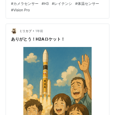
#
カメラセンサー
#
H3
#
レイテンシ
#
体温センサー
の体験──音質・翻訳・操作 4) AirPods 5にも“体のセン
#
Vision Pro
サー”──温度計測が全ラインへ？ 5) 2026年のAirPodsが
担う“AI…
•
ミリカブ
1年前
ありがとう！H2Aロケット！