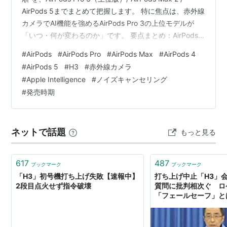
AirPods 5までまとめて把握します。 特に焦点は、赤外線
カメラでAI機能を強めるAirPods Pro 3の上位モデルが
「いつ・何が変わるのか」です。 要点まとめ：AirPods
は「2段階更新」へ 詳細解説：9to5Macが示した“発売の
#
AirPods
#
AirPods Pro
#
AirPods Max
#
AirPods 4
順番” まず現状：いま店頭にあるAirPodsの整理 本題：
#
AirPods 5
#
H3
#
赤外線カメラ
AirPods Pro 3の「上位モデル」が別ラインで来る可能性
#
Apple Intelligence
#
ノイズキャンセリング
AirPods Max：2024年のUSB-C更新は済んだが、次の“本
#
発売時期
命”は先か Ai…
ネットで話題
もっと見る
617
487
ブックマーク
ブックマーク
「H3」初号機打ち上げ失敗【速報中】
打ち上げ中止「H3」
2段目点火せず指令破壊
質問に批判相次ぐ ロ
「フェールセーフ」と