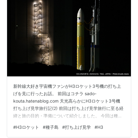
新幹線大好き宇宙機ファンがH3ロケット3号機の打ち上
げを見に行ったお話。 前回はコチラ sado-
kouta.hatenablog.com 天光高らかにH3ロケット3号機
打ち上げ見学旅行記(2) 前回は打ち上げ見学旅行に至る経
緯と旅の目的・準備について紹介しました。 今回は種子
島への道のり＆機体移動編。 新潟から種子島へ移動し、
#
H3ロケット
#
種子島
#
打ち上げ見学
#
H3
H3ロケット3号機の機体移動を見学＆撮影します。 打ち
上げ日発表 打ち上げ2→3日前（2024年6月28日） 打ち