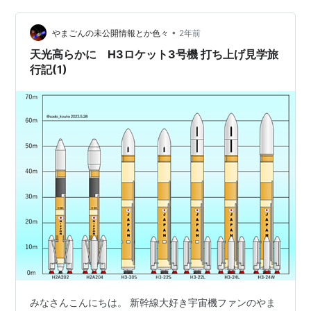
上げ予定日の2日前は、打ち上げ見学旅行者にとって冷や
•
汗の出る日だ。というのも、この日に天候状況を踏まえ
やまごんの未公開情報とか色々
2年前
た最新の打ち上げ予定日が発表されるのだ。 もしも打
天光高らかに H3ロケット3号機 打ち上げ見学旅
ち…
行記(1)
みなさんこんにちは。 新幹線大好き宇宙機ファンのやま