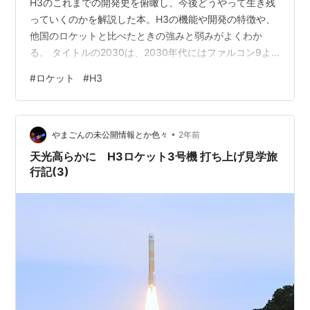
H3のこれまでの開発史を俯瞰し、今後どうやって生き残
っていくのかを解説した本。H3の機能や開発の特徴や、
他国のロケットと比べたときの強みと弱みがよくわか
る。 タイトルの2030は、2030年代にはファルコン9よ
うな回収・再利用型のロケットが一般化してくるタイミ
#
ロケット
#
H3
ングであり、究極の使い捨てロケットであるH3はどのよ
うに舵を切るのか、という意味が込められていると思わ
れる。 ようやく打ち上がった日本のロケットH3だけど、
•
そもそもどんなロケットなの？他国と比べてどうなの？
やまごんの未公開情報とか色々
2年前
国際競争力はあるの？というH3、ひいては日本のロケッ
天光高らかに H3ロケット3号機 打ち上げ見学旅
ト開発の今後につい…
行記(3)