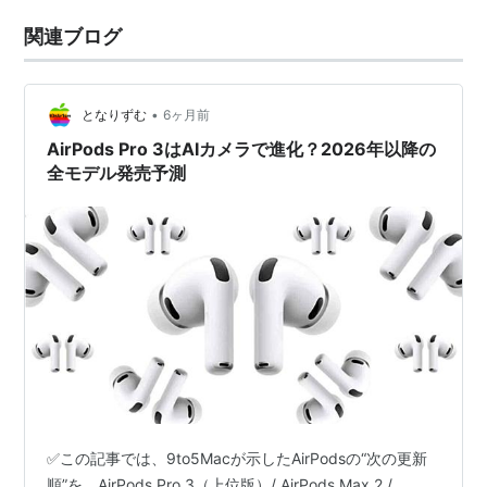
関連ブログ
•
となりずむ
6ヶ月前
AirPods Pro 3はAIカメラで進化？2026年以降の
全モデル発売予測
✅この記事では、9to5Macが示したAirPodsの“次の更新
順”を、AirPods Pro 3（上位版）/ AirPods Max 2 /