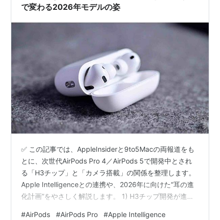
で変わる2026年モデルの姿
✅ この記事では、AppleInsiderと9to5Macの両報道をも
とに、次世代AirPods Pro 4／AirPods 5で開発中とされ
る「H3チップ」と「カメラ搭載」の関係を整理します。
Apple Intelligenceとの連携や、2026年に向けた“耳の進
化計画”をやさしく解説します。 1) H3チップ開発が進行
中──「遅延ゼロ」に近づく音とAI応答 2) カメラ付き
#
AirPods
#
AirPods Pro
#
Apple Intelligence
AirPods──“見る”ためのIRセンサー 3) H3×AIで変わる3つ