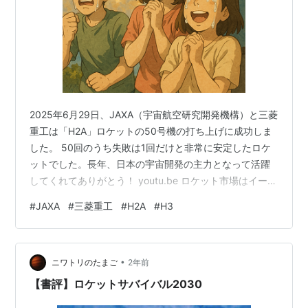
2025年6月29日、JAXA（宇宙航空研究開発機構）と三菱
重工は「H2A」ロケットの50号機の打ち上げに成功しま
した。 50回のうち失敗は1回だけと非常に安定したロケ
ットでした。長年、日本の宇宙開発の主力となって活躍
してくれてありがとう！ youtu.be ロケット市場はイーロ
ン・マスク氏のスペースXが大きく割合を占めています
#
JAXA
#
三菱重工
#
H2A
#
H3
が、アメリカだけに依存するのは危険なので、今後は低
コストで運用できるH-3ロケットに軸を移していきます。
期待しています！ military-stock.hatenablog.com
•
military-stock.hatenablog.com military-stock…
ニワトリのたまご
2年前
【書評】ロケットサバイバル2030