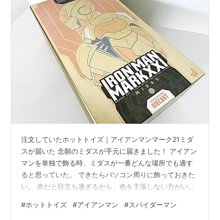
注文していたホットトイズ｜アイアンマンマーク21ミダ
スが届いた 念願のミダスが手元に届きました！ アイアン
マンを単独で飾る時、ミダスが一番どんな場所でも適す
ると思っていた。 できたらパソコン周りに飾っておきた
い。 赤だと目立ち過ぎるから、色を主張しない方がい
い。 シルバーでもいいんだが、やはり金色に輝くゴール
#
ホットトイズ
#
アイアンマン
#
スパイダーマン
ドがいいと思っていました。 トイサピエンスで、２代目