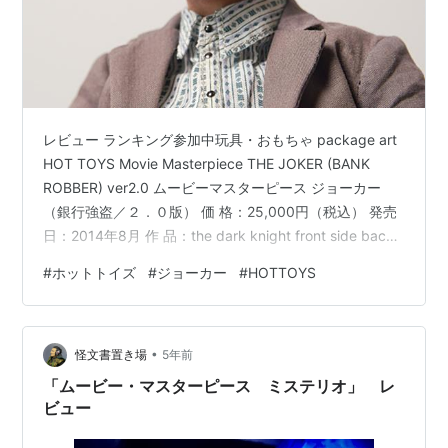
レビュー ランキング参加中玩具・おもちゃ package art
HOT TOYS Movie Masterpiece THE JOKER (BANK
ROBBER) ver2.0 ムービーマスターピース ジョーカー
（銀行強盗／２．０版） 価 格：25,000円（税込） 発売
日：2014年8月 作 品：the dark knight front side back
face side crown mask fabric shoe and sox knife shot-
#
ホットトイズ
#
ジョーカー
#
HOTTOYS
gun accessories bombs duffel bag base action No, no,
no, no, I k…
•
怪文書置き場
5年前
「ムービー・マスターピース ミステリオ」 レ
ビュー