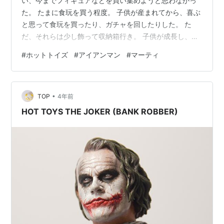
い、今までフィギュアなどを買い集めようと思わなかっ
た。 たまに食玩を買う程度。 子供が産まれてから、喜ぶ
と思って食玩を買ったり、ガチャを回したりした。 た
だ、それらは少し飾って収納箱行き。 子供が成長し、食
玩やガチャをする頻度は減っていった。 ホットトイズを
#
ホットトイズ
#
アイアンマン
#
マーティ
最初に実物を見たのは、アベンジャーズ展の物販だっ
た。 精巧さに衝撃的を受けた！ 物販でホットトイズのア
イアンマンがディスプレイされており、アベンジャーズ
•
展のプラスティック感がある等身大のアイアンマンよ
TOP
4年前
り、見入ってしまった。 価格が３万円くらいで、めちゃ
HOT TOYS THE JOKER (BANK ROBBER)
くちゃ悩んだ。 お金を自宅に取りに帰っ…