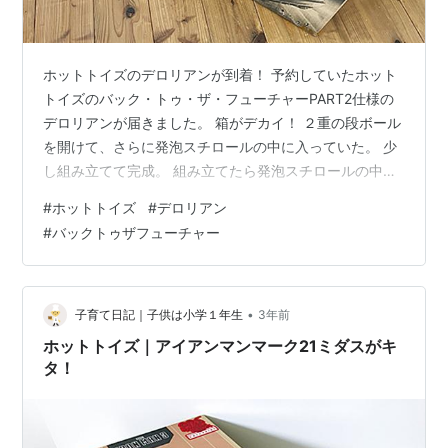
ホットトイズのデロリアンが到着！ 予約していたホット
トイズのバック・トゥ・ザ・フューチャーPART2仕様の
デロリアンが届きました。 箱がデカイ！ ２重の段ボール
を開けて、さらに発泡スチロールの中に入っていた。 少
し組み立てて完成。 組み立てたら発泡スチロールの中に
入らなくなったので、いちいち分解するのも面倒だし、
#
ホットトイズ
#
デロリアン
取り外す際、パキッと壊れる可能性もあるから、発泡ス
#
バックトゥザフューチャー
チロールは処分することにした。 転売は絶対しないから
ね。 １／６サイズなので、デカ過ぎ！！ 撮影するのにも
一苦労。 何か比較するものを置くべきだった。大きさが
伝わりにくい。 展示スペースを作らないと飾れない。 部
•
子育て日記｜子供は小学１年生
3年前
屋を片付けて、展示スペー…
ホットトイズ｜アイアンマンマーク21ミダスがキ
タ！