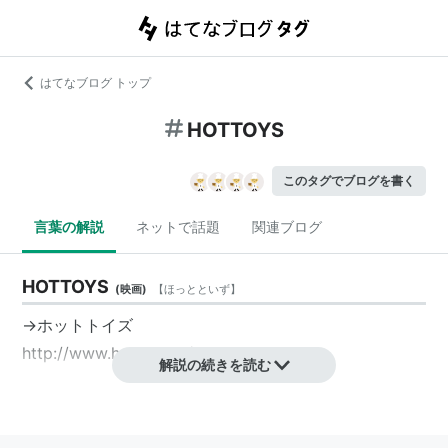
はてなブログ トップ
HOTTOYS
このタグでブログを書く
言葉の解説
ネットで話題
関連ブログ
HOTTOYS
(
映画
)
【
ほっとといず
】
→ホットトイズ
http://www.hottoys.jp/
解説の続きを読む