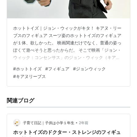
ホットトイズ｜ジョン・ウィックがキタ！ キアヌ・リー
ブスのフィギュア スーツ姿のホットトイズのフィギュア
が１体、欲しかった。 映画関連だけでなく、普通の姿っ
ぽくて遊べそうと思ったからだ。 そこで映画「ジョン・
ウィック：コンセンサス」のジョン・ウィック（キア
ヌ・リーブス）をトイサピエンスで注文していた。 2025
#
ホットトイズ
#
フィギュア
#
ジョンウィック
年2月発売予定が、2ヶ月前倒しで発売された。 ボーナス
#
キアヌリーブス
付きを選んだから割引なしの42,000円。 ボーナスなしの
方は予約時、１割引だった。 さて、いざ開封。 スーツが
チープに感じるのは仕方ないことかな。 ちょっとペラペ
関連ブログ
ラ過ぎる感じがする。 肩を上にあげられない...。スーツ
の上着を脱がさ…
•
子育て日記｜子供は小学１年生
2年前
ホットトイズのドクター・ストレンジのフィギュ