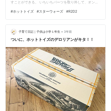
すことができる。 いちいちパーツを取り外して、オンオ
フしないで済むのは嬉しい。 でも、電池切れになるのが
#
ホットトイズ
#
スターウォーズ
#
R2D2
早かった...。 １つだけでも、ホログラムの付属があった
ら嬉しかったな。 はい、禁断のスター・ウォーズシリー
ズのR2-D2を購入したのだが、スター・ウォーズを集め
•
出したらキリがないので、R2-D2だけで我慢しておこう
子育て日記｜子供は小学１年生
3年前
と思います（多分） しかし、少しずつ購入していくのだ
ついに、ホットトイズのデロリアンがキタ！！
った...。 ス…