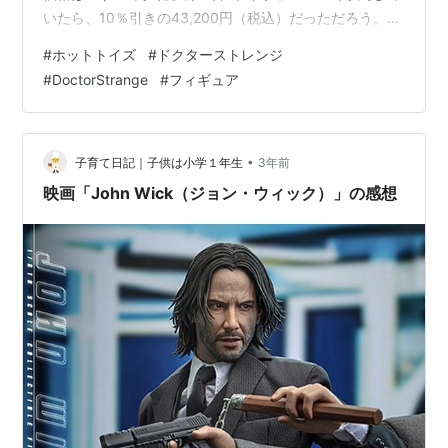
いたら、10％引きの43,200円（税込）だっただろう。
それより安価な39,000円（税込）で、ネットの別の店舗
#
ホットトイズ
#
ドクターストレンジ
で販売されていたから購入を決めたのでした。 その後、
#
DoctorStrange
#
フィギュア
28,800円と安くなるのだった...。 そんなにドクター・ス
トレンジが好きではないが、マントが欲しかったのだ。
マントをスパイダーマンに組み合わせて、楽しめそうと
思ったから。 ドクター・ストレンジのフィギュアが届い
•
子育て日記｜子供は小学１年生
3年前
た いざ、…
映画「John Wick（ジョン・ウィック）」の感想