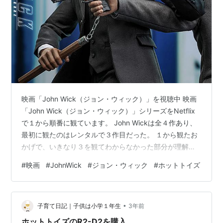
映画「John Wick（ジョン・ウィック）」を視聴中 映画
「John Wick（ジョン・ウィック）」シリーズをNetflix
で１から順番に観ています。 John Wickは全４作あり、
最初に観たのはレンタルで３作目だった。 １から観たお
かげで、いきなり３を観てわからなかった部分が理解で
きた。 １、ジョン・ウィック／2014年２、ジョン・ウィ
#
映画
#
JohnWick
#
ジョン・ウィック
#
ホットトイズ
ック：チャプター2／2017年３、ジョン・ウィック：パ
ラベラム／2019年４、ジョン・ウィック：コンセクエン
ス／2023年 キアヌ・リーブスの必ず止めを刺す戦い方が
•
見どころっぽいが、組み手が相手の素早い動きに対して
子育て日記｜子供は小学１年生
3年前
キアヌがゆっくり動いているように見え、普通…
ホットトイズのR2-D2を購入