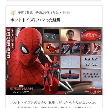
になるミダスの販売が開始され、その時は、まだホット
トイズを購入したことなく、高額だから躊躇していた
•
ら、売り切れになってしまった...。 やはり購入するべき
子育て日記｜子供は小学１年生
3年前
だったと後悔しており、さらに転売で超高額になってい
ホットトイズにハマった経緯
た。 さすがに高額になったミダスを…
ホットトイズとの出会い 収集しだしたらキリがないと思