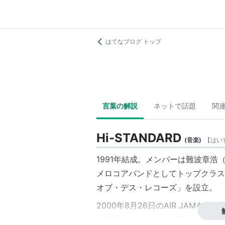
はてなブログ トップ
言葉の解説
ネットで話題
関
Hi-STANDARD
(
音楽
)
【
はい
1991年結成。メンバーは難波章浩（
メロコアバンドとしてトップクラス
オブ・デス・レコーズ」を設立。
2000年8月26日のAIR JAMを
が脱退していたことが明らかになっ