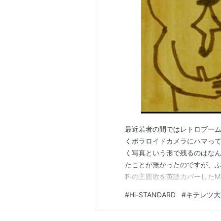
最近若者の間ではレトロブー
くポラロイドカメラにハマっ
く写真という形で残るのはな
たことが無かったのですが、
科の主題歌を英語カバーしたMY 
めてのチュウ」です。そのまんま
#
Hi-STANDARD
#
キテレツ大
の中で和訳できると思います
すよね。(今夜は眠れない)Can'