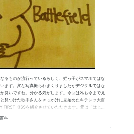
ムなるものが流行っているらしく、姪っ子がスマホではな
ています。変な写真撮られまくりましたがデジタルではな
んか良いですね。分かる気がします。今回は私も今まで見
ふと見つけた歌手さんをきっかけに見始めたキテレツ大百
FIRST KISSを紹介させていただきます。元は「はじ
ですね。 youtu.be 多分現役で見ていた世代の方は頭
百科
が、直訳したものを一緒に載せておきます。かわいい歌で
…