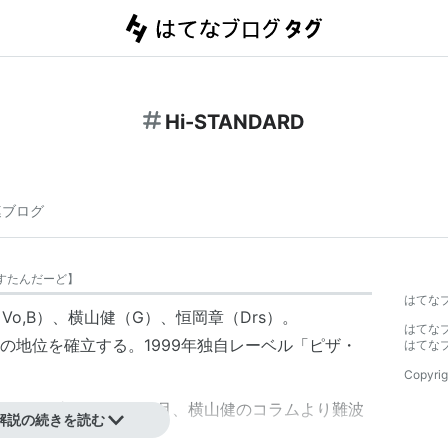
Hi-STANDARD
連ブログ
すたんだーど
】
はてな
Vo,B）、横山健（G）、
恒岡章
（Drs）。
はてな
の地位を確立する。1999年独自レーベル「ピザ・
はてな
Copyrig
最後に活動停止。2003年11月、横山健のコラムより難波
解説の続きを読む
た。