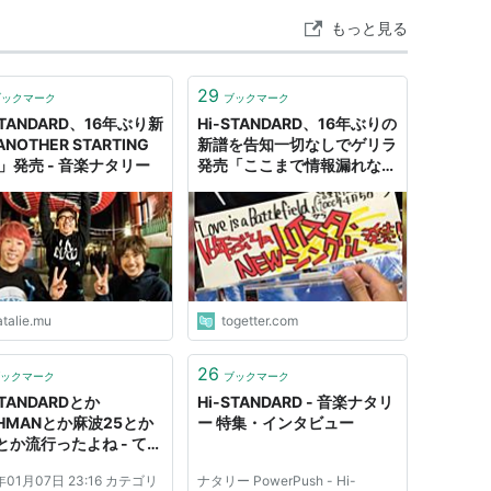
もっと見る
29
ブックマーク
ブックマーク
STANDARD、16年ぶり新
Hi-STANDARD、16年ぶりの
NOTHER STARTING
新譜を告知一切なしでゲリラ
E」発売 - 音楽ナタリー
発売「ここまで情報漏れない
のすごい」
atalie.mu
togetter.com
26
ックマーク
ブックマーク
STANDARDとか
Hi-STANDARD - 音楽ナタリ
AHMANとか麻波25とか
ー 特集・インタビュー
とか流行ったよね - てへ
（・ω＜）
年01月07日 23:16 カテゴリ
ナタリー PowerPush - Hi-