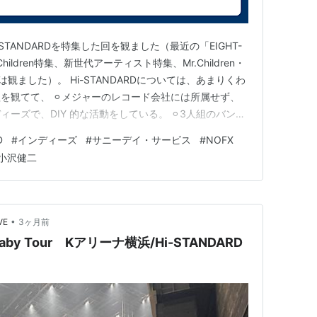
i-STANDARDを特集した回を観ました（最近の「EIGHT-
ildren特集、新世代アーティスト特集、Mr.Children・
集は観ました）。 Hi-STANDARDについては、あまりくわ
を観てて、 ⚪︎メジャーのレコード会社には所属せず、
ーズで、DIY 的な活動をしている。 ⚪︎3人組のバンド
いて、その後、新ドラマーが加入してい る。 などな
D
#
インディーズ
#
サニーデイ・サービス
#
NOFX
せんが、サニーデイ・サービスと共通…
小沢健二
•
VE
3ヶ月前
 Baby Tour Kアリーナ横浜/Hi-STANDARD