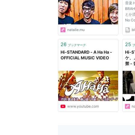
音楽 
BRA
とか流行
No Co
Twe
natalie.mu
bl
まして
2011/
ID:
26
25
ブックマーク
その
Hi-STANDARD - A Ha Ha -
Hi-
下、名
OFFICIAL MUSIC VIDEO
ケ、
が...
禁 -
www.youtube.com
n