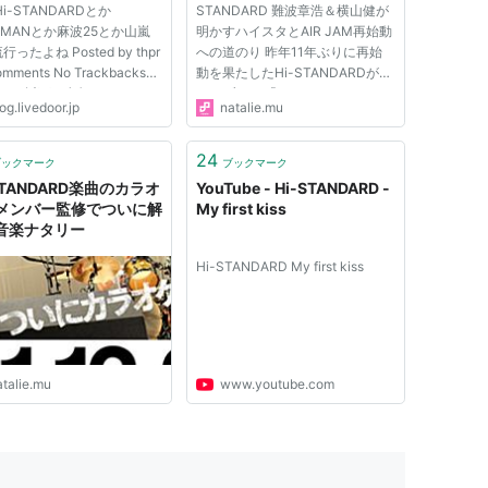
Hi-STANDARDとか
STANDARD 難波章浩＆横山健が
HMANとか麻波25とか山嵐
明かすハイスタとAIR JAM再始動
ったよね Posted by thpr
への道のり 昨年11年ぶりに再始
mments No Trackbacks
動を果たしたHi-STANDARDが、
et 1：以下、名無しにかわり
ライブDVD「Live at AIR JAM
og.livedoor.jp
natalie.mu
VIPがお送りします：
2011」を2月22日にリリースす
01/06(木) 14:35:42.56
る。このDVDは2011年9月18日に
e2wcFN8D0 みんなこぞって
横浜スタジアムで行われた野外フ
24
ブックマーク
ブックマーク
辺の音楽聴いてたよね 以
ェス「AIR JAM 2011」でのハイ
STANDARD楽曲のカラオ
YouTube - Hi-STANDARD -
無しにかわりましてVIP
スタ11年ぶりのライブ...
メンバー監修でついに解
My first kiss
 音楽ナタリー
Hi-STANDARD My first kiss
atalie.mu
www.youtube.com