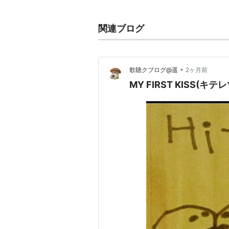
2004年12月、スペースシャワーTV
人でコメント出演。
関連ブログ
それに伴ってか、オフィシャルHP
その後、Kenの日記にて難波の復
•
歌聴クブログ@遥
2ヶ月前
MY FIRST KISS(キ