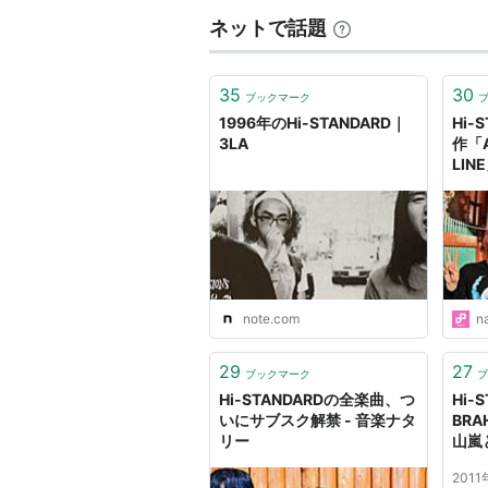
ネットで話題
35
30
ブックマーク
1996年のHi-STANDARD｜
Hi-
3LA
作「A
LIN
note.com
n
29
27
ブックマーク
ブ
Hi-STANDARDの全楽曲、つ
Hi-
いにサブスク解禁 - 音楽ナタ
BR
リー
山嵐
ぺろ
2011