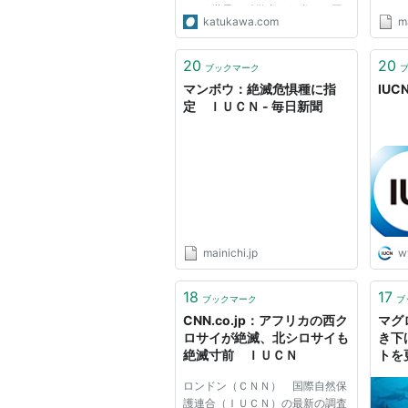
000/ 世界の科学者で組織する国
katukawa.com
ma
際自然保護連合（ＩＵＣＮ、スイ
ス）が、絶滅の恐れがある野生動
物を指定する「レッドリスト」に
20
20
ブックマーク
ニホンウナギを加えた波紋が、外
マンボウ：絶滅危惧種に指
IU
食業者などの間で広が...
定 ＩＵＣＮ - 毎日新聞
mainichi.jp
w
18
17
ブックマーク
ブ
CNN.co.jp：アフリカの西ク
マグ
ロサイが絶滅、北シロサイも
き下
絶滅寸前 ＩＵＣＮ
トを
ロンドン（ＣＮＮ） 国際自然保
護連合（ＩＵＣＮ）の最新の調査