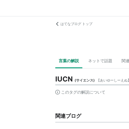
はてなブログ トップ
言葉の解説
ネットで話題
関
IUCN
(
サイエンス
)
【
あいゆーしーえぬ
このタグの解説について
関連ブログ