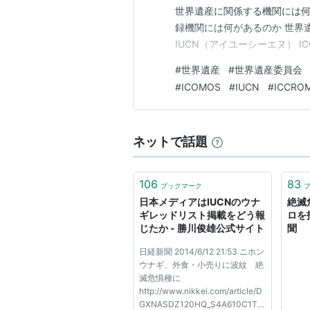
世界遺産に関係する機関には何
録機関には何があるのか 世界遺
IUCN（アイユーシーエヌ） 
のか 世界遺産委員会 世界遺
#
世界遺産
#
世界遺産委員会
のがあります。 世界遺産委員
#
ICOMOS
#
IUCN
#
ICCRO
す。 通常は1年に1回開催され
ネットで話題
106
83
ブックマーク
日本メディアはIUCNのウナ
絶滅
ギレッドリスト掲載をどう報
ロを
じたか - 勝川俊雄公式サイト
聞
日経新聞 2014/6/12 21:53 ニホン
ウナギ、外食・小売りに波紋 絶
滅危惧種に
http://www.nikkei.com/article/D
GXNASDZ120HQ_S4A610C1TI0