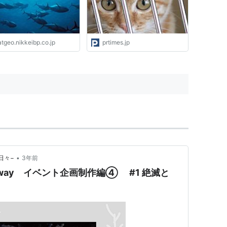
tgeo.nikkeibp.co.jp
prtimes.jp
•
の日々−
3年前
o my way イベント企画制作編④ #1 絶滅と