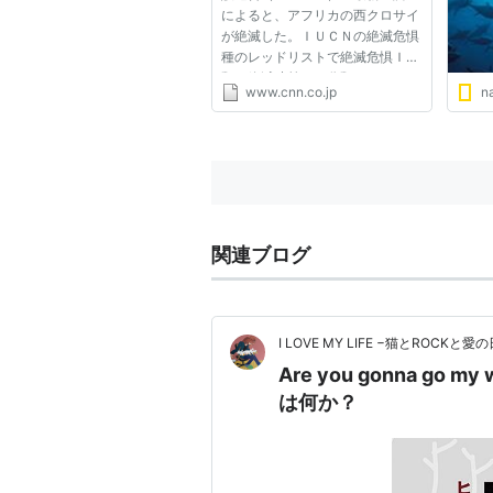
によると、アフリカの西クロサイ
が絶滅した。ＩＵＣＮの絶滅危惧
種のレッドリストで絶滅危惧ＩＡ
類（絶滅寸前）に分類されている
www.cnn.co.jp
na
クロサイの亜種が西アフリカで最
後に見られたのは２００６年だと
いう。 ＩＵＣＮは、クロサイ以
外のサイも絶滅の恐れがあると...
関連ブログ
I LOVE MY LIFE −猫とROCKと愛
Are you gonna g
は何か？