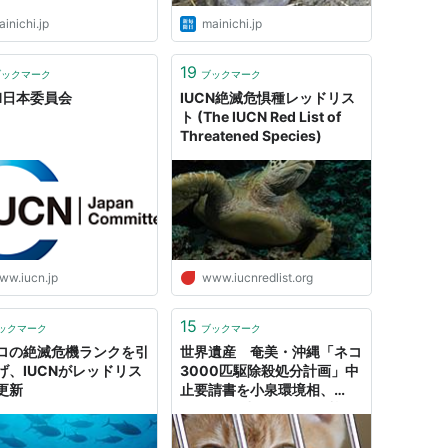
inichi.jp
mainichi.jp
19
ブックマーク
ブックマーク
CN日本委員会
IUCN絶滅危惧種レッドリス
ト (The IUCN Red List of
Threatened Species)
ww.iucn.jp
www.iucnredlist.org
15
ックマーク
ブックマーク
ロの絶滅危機ランクを引
世界遺産 奄美・沖縄「ネコ
げ、IUCNがレッドリス
3000匹駆除殺処分計画」中
更新
止要請書を小泉環境相、
IUCNに提出 どうぶつ基
金、ゴールゼロ