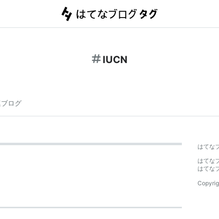
IUCN
連ブログ
】
はてな
はてな
はてな
Copyrig