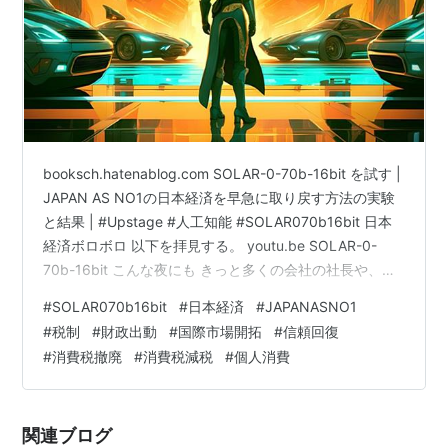
booksch.hatenablog.com SOLAR-0-70b-16bit を試す |
JAPAN AS NO1の日本経済を早急に取り戻す方法の実験
と結果 | #Upstage #人工知能 #SOLAR070b16bit 日本
経済ボロボロ 以下を拝見する。 youtu.be SOLAR-0-
70b-16bit こんな夜にも きっと多くの会社の社長や、関
わる多くの人が眠れない夜をお過ごしになられている。
#
SOLAR070b16bit
#
日本経済
#
JAPANASNO1
されど救済する声は何一つ聞こえてこない。
#
税制
#
財政出動
#
国際市場開拓
#
信頼回復
huggingface.co 「日本経済ボロボロ」で終わっていては
#
消費税撤廃
#
消費税減税
#
個人消費
いけないと思い、HuggingFace Open LLMのリーダーボ
ードでトップラ…
関連ブログ