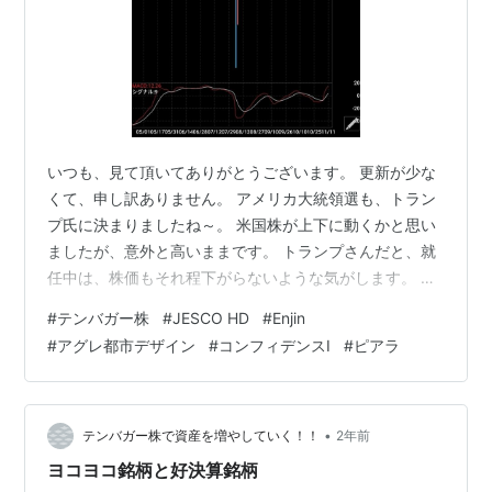
いつも、見て頂いてありがとうございます。 更新が少な
くて、申し訳ありません。 アメリカ大統領選も、トラン
プ氏に決まりましたね～。 米国株が上下に動くかと思い
ましたが、意外と高いままです。 トランプさんだと、就
任中は、株価もそれ程下がらないような気がします。 最
初の当選よりかは、二回目なので、市場に対するインパ
#
テンバガー株
#
JESCO HD
#
Enjin
クトが 少ないと思いますので。 日経平均も同様に、さほ
#
アグレ都市デザイン
#
コンフィデンスI
#
ピアラ
ど動きがなかったですね～。 ドル円相場が、円安に向か
いました。当然と言えば当然の動きです。 以前の大幅下
落から、なかなか買い場ない状況です。 個人的なたとえ
で、恐縮ですが、釣りをしている感んじです。 大物を狙
•
テンバガー株で資産を増やしていく！！
2年前
う時は、ジィ～っと竿を下ろし…
ヨコヨコ銘柄と好決算銘柄