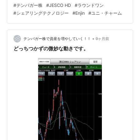
みましょう。 まずは、塩漬け銘柄のEnjinの日足チャート
#
テンバガー株
#
JESCO HD
#
ラウンドワン
です。 暫く、上がっていましたが、つい先日、ドカーン
#
シェアリングテクノロジー
#
Enjin
#
ユニ・チャーム
と下がりました。 原因はよく分かりませんが、買い集め
ていた人が 売りに転じたのかもしれません。 626円が上
場来安値なので、その辺りでナンピン買いかもしれませ
ん。 業績も良くなく、内部留保のお金を配当として出し
•
テンバガー株で資産を増やしていく！！
9ヶ月前
ている感じですね～。…
どっちつかずの微妙な動きです。