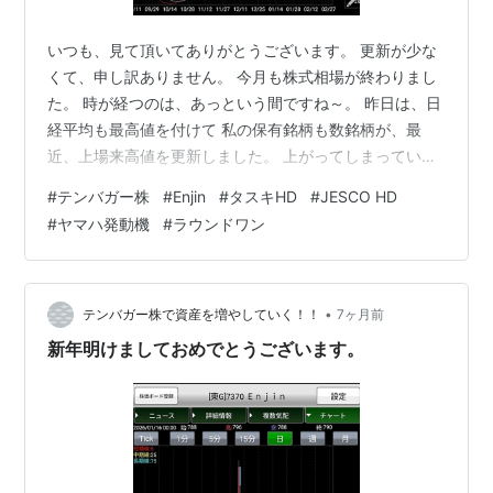
いつも、見て頂いてありがとうございます。 更新が少な
くて、申し訳ありません。 今月も株式相場が終わりまし
た。 時が経つのは、あっという間ですね～。 昨日は、日
経平均も最高値を付けて 私の保有銘柄も数銘柄が、最
近、上場来高値を更新しました。 上がってしまっている
時は、何も手が出せないので つまらない相場です。 「山
#
テンバガー株
#
Enjin
#
タスキHD
#
JESCO HD
高ければ高いほど、谷深し」という株の格言があります
#
ヤマハ発動機
#
ラウンドワン
ので 暴落が楽しみです。(不適切な発言を失礼致しまし
た。) 現金保有率を高めて、いつでもバーゲンセールに
備えたいところです。 タスキHDの日足チャートです。
昨日の発表で、プライム市場への市場区分変更申請を行
•
テンバガー株で資産を増やしていく！！
7ヶ月前
うことを発表して PTSも…
新年明けましておめでとうございます。