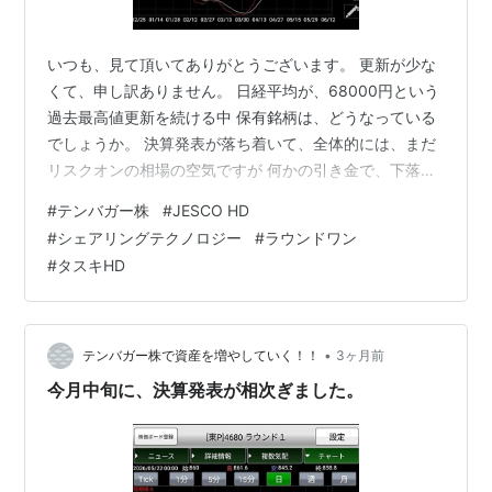
いつも、見て頂いてありがとうございます。 更新が少な
くて、申し訳ありません。 日経平均が、68000円という
過去最高値更新を続ける中 保有銘柄は、どうなっている
でしょうか。 決算発表が落ち着いて、全体的には、まだ
リスクオンの相場の空気ですが 何かの引き金で、下落し
そうですが、トランプ政権下では 〇×ショックは、起こ
#
テンバガー株
#
JESCO HD
りにくいのではないかと思っています。 今日、グットコ
#
シェアリングテクノロジー
#
ラウンドワン
ムアセットの決算発表がありましたが、PTSでは少し上
#
タスキHD
昇の 織り込み済みな感じです。 ではでは、チャートを見
てみましょう。 まずは、ラウンドワンの日足チャートで
す。 綺麗な弱三尊チャートで、直近高値のレッドライン
も抜けて 25日線が7…
•
テンバガー株で資産を増やしていく！！
3ヶ月前
今月中旬に、決算発表が相次ぎました。