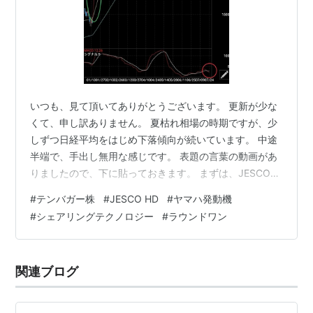
いつも、見て頂いてありがとうございます。 更新が少な
くて、申し訳ありません。 夏枯れ相場の時期ですが、少
しずつ日経平均をはじめ下落傾向が続いています。 中途
半端で、手出し無用な感じです。 表題の言葉の動画があ
りましたので、下に貼っておきます。 まずは、JESCO
HDの日足チャートです。 ず～っと下げていて、一つの窓
#
テンバガー株
#
JESCO HD
#
ヤマハ発動機
閉めも終わって 二つ目の窓閉めに向かっています。
#
シェアリングテクノロジー
#
ラウンドワン
MACDもまだ下がると感じかと。 1500円以下が肝ですね
～。 続いて、シェアリングテクノロジーの日足チャート
です。 今だに謎の上げから、1400円台をフラフラしてい
関連ブログ
ますが MACDは、クロスして下落トレンドかと。 1200
円台の高…