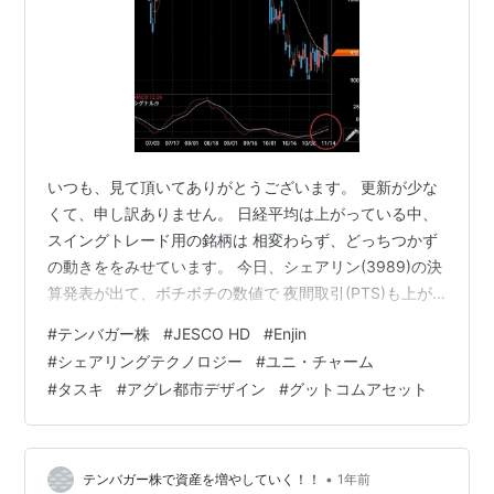
いつも、見て頂いてありがとうございます。 更新が少な
くて、申し訳ありません。 日経平均は上がっている中、
スイングトレード用の銘柄は 相変わらず、どっちつかず
の動きををみせています。 今日、シェアリン(3989)の決
算発表が出て、ボチボチの数値で 夜間取引(PTS)も上が
って推移しています。 火曜日か、水曜日辺りに売るか迷
#
テンバガー株
#
JESCO HD
#
Enjin
うところですが、、。 シェアリングテクノロジーの日足
#
シェアリングテクノロジー
#
ユニ・チャーム
チャートです。 冒頭の文のように、今日、決算発表が出
#
タスキ
#
アグレ都市デザイン
#
グットコムアセット
てまずまずだったので PTSも1030円辺りを付けていて、
来週辺りに利確するか ちょっと、チャートを見て、判断
します。 続いて、Enjinの日足チャートです。Enjinも決
算…
•
テンバガー株で資産を増やしていく！！
1年前