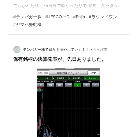
で叩かれたり、75日線で叩かれたりで 結局、ダラダラと
下げている状況です。 決して悪い決算ではなかったので
#
テンバガー株
#
JESCO HD
#
Enjin
#
ラウンドワン
すが、多分大口のファンドが 銘柄変更で、売りたいんで
#
ヤマハ発動機
しょうね～。 700円台、600円台とナンピン買いでつい
ていくだけですが、、。 続いて、ヤマハ発動機の日足チ
ャートです。 ここも、決算発表後、1300円を越えました
が 銘柄の癖ですよね～、ボックス相場になります。
•
テンバガー株で資産を増やしていく！！
4ヶ月前
MACDでも顕著に…
保有銘柄の決算発表が、先日ありました。