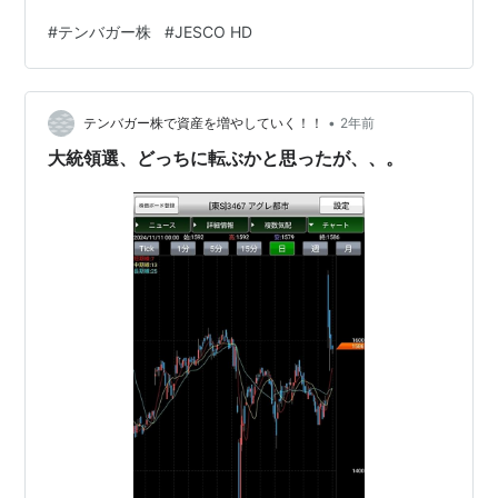
ラスのはずが、マイナスになっていて どうなっているの
#
テンバガー株
#
JESCO HD
か、SBI証券に問い合わせたところ、合点がいきました。
事の発端は、いつもの様に、評価損益のスクショ画像を
このブログに更新して、間違いがないか、確認をしてい
•
たら 一番上のJESCO HDの損益が、何故かマイナスにな
テンバガー株で資産を増やしていく！！
2年前
っていて、あれ、そんなはずではないのにぃ～ と思い、
大統領選、どっちに転ぶかと思ったが、、。
SBI証券に電話で聞…