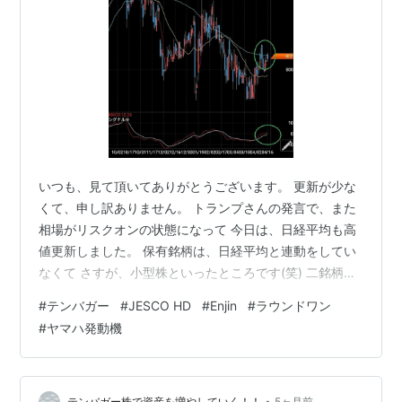
いつも、見て頂いてありがとうございます。 更新が少な
くて、申し訳ありません。 トランプさんの発言で、また
相場がリスクオンの状態になって 今日は、日経平均も高
値更新しました。 保有銘柄は、日経平均と連動をしてい
なくて さすが、小型株といったところです(笑) 二銘柄ほ
ど、決算発表が先日ありました。 チャートを見てみまし
#
テンバガー
#
JESCO HD
#
Enjin
#
ラウンドワン
ょう。 まずは、Enjinの日足チャートです。 大幅減益で、
#
ヤマハ発動機
ひどい決算でしたが、前回から分かっているせいか 微動
だにせず、株価ほぼ横ばいでした。 自社株買いをしてい
るせいなのか、これだけ悪いと普通は ストップ安になっ
ても、おかしくないのですが、、。 保有している人も、
•
テンバガー株で資産を増やしていく！！
5ヶ月前