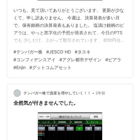
いつも、見て頂いてありがとうございます。 更新が少な
くて、申し訳ありません。 今週は、決算発表が多い月
で、保有銘柄の決算発表もありました。 塩漬け銘柄のピ
アラは、やっと黒字化の予想が発表されて、今日のPTS
でも 少しだけ、上がって取引されています。 600円台の
平均取得株価なので、まだ暫く塩漬けが続きそうです。
#
テンバガー株
#
JESCO HD
#
タスキ
続いて、塩漬け銘柄の二番目が、Enjinですが、こちらも
#
コンフィデンスアイ
#
アグレ都市デザイン
#
ピアラ
少しだけ 上方発表があって、株価も上がってきていま
#
Enjin
#
グットコムアセット
す。 プラスだったりマイナスだったりしている、コンフ
ィデンスアイは 業績が少し悪くなっていて、その影響で
発表後、下落しました。 昨日、追加で買ってしまいまし
た。 これで、平均取得株…
•
テンバガー株で資産を増やしていく！！
2年前
全然気が付きませんでした。