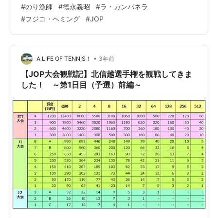
はもののみごとに外れました。 のり漁師の徳永義昭さ
#
のり漁師
#
徳永義昭
#
ラ・カンパネラ
ん、63歳。 フジコ・ヘミングさんの「ラ・カンパネラ」
#
フジコ・ヘミング
#
JOP
に感動してパチンコから足を（指？）洗い52歳でピアノ
を始めた徳永さん、 その難曲「ラ・カンパネラ」が弾き
たい一心で一日８時間の猛練習を続けてきたそうです。
ふたりの出会いもほのぼのとして亡き父を想い号泣する
•
A LIFE OF TENNIS！
3年前
徳永さんピアノ講師の奥さまの想…
【JOP大会観戦記】北信越選手権を観戦してきま
した！ ～第1日目（予選）前編～