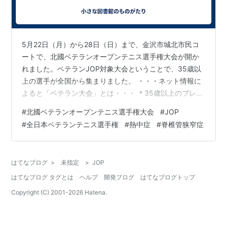
5月22日（月）から28日（日）まで、金沢市城北市民コ
ートで、北國ベテランオープンテニス選手権大会が開か
れました。ベテランJOP対象大会ということで、35歳以
上の選手が全国から集まりました。 ・・・ネット情報に
よると「ベテラン大会」とは・・・ ＊35歳以上のプレイ
ヤーのみが出ることのできる大会で、その最高峰が「全
#
北國ベテランオープンテニス選手権大会
#
JOP
日本ベテランテニス選手権」。40代、50代、60代、70
#
全日本ベテランテニス選手権
#
熱中症
#
脊椎管狭窄症
代、80代、５歳きざみでそれぞれの年代の頂点となる
「日本一」を決める大会です。 ＊ベテランJOPのポイン
トを得られる大会は、A、B、C、D、E1・E2、F1・F2と
はてなブログ
>
未指定
>
JOP
大会のグレード分けがされています。 ＊競技としてのテ
はてなブログ タグとは
ヘルプ
開発ブログ
はてなブログトップ
ニスの楽しさを…
Copyright (C) 2001-
2026
Hatena.