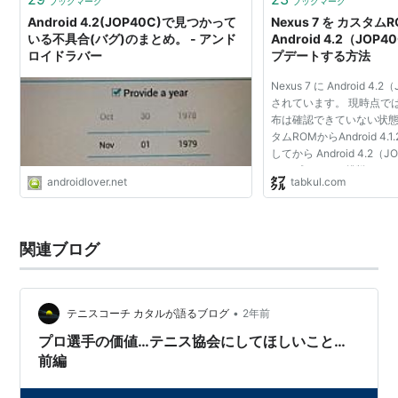
ブックマーク
ブックマーク
Android 4.2(JOP40C)で見つかって
Nexus 7 を カスタム
いる不具合(バグ)のまとめ。 - アンド
Android 4.2（JO
ロイドラバー
プデートする方法
Nexus 7 に Android 4
されています。 現時点で
布は確認できていない状態
タムROMからAndroid 4.
してから Android 4.2
アップデートに挑戦して
androidlover.net
tabkul.com
Nexus 7 を Android 4
アップデートする方法 はじ.
関連ブログ
•
テニスコーチ カタルが語るブログ
2年前
プロ選手の価値…テニス協会にしてほしいこと…
前編