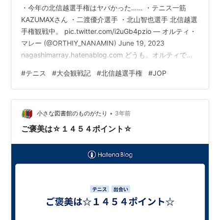
・今年の北信越選手権はヤバかった…… ・テニス一筋
KAZUMAXさん ・二渡優介選手 ・北山智也選手 北信越選
手権観戦中。 pic.twitter.com/i2uGb4pzio — オルティ・
マレー (@ORTHIY_NANAMIN) June 19, 2023
nagashimarray.hatenablog.com どうも。オルティで
す。今回の記事から今年の北信越選手権を観戦してきた
#
テニス
#
大会観戦記
#
北信越選手権
#
JOP
様子を記していきます。 去年は本戦1回戦が行われた2日
目だけしか観戦出来ませんでした。しかし、今年は予選
が行われた1日目～本戦2回戦が行われた3日目まで観戦す
•
る事が出来ました 観戦出来た日が複数あるので、記事
小さな図書館のものがたり
3年前
を…
ご褒美は☆１４５４ポイント☆