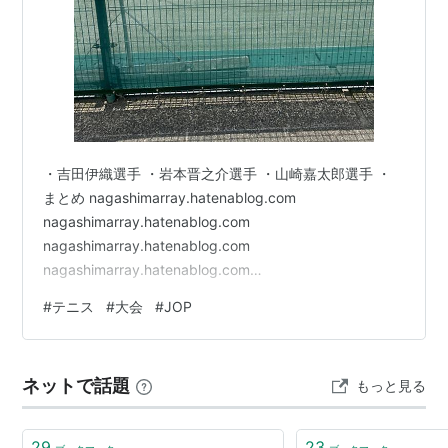
・吉田伊織選手 ・岩本晋之介選手 ・山崎嘉太郎選手 ・
まとめ nagashimarray.hatenablog.com
nagashimarray.hatenablog.com
nagashimarray.hatenablog.com
nagashimarray.hatenablog.com
nagashimarray.hatenablog.com どうも。オルテニで
#
テニス
#
大会
#
JOP
す。今回の記事は北信越選手権を観戦してきた様子と感
想を記します。去年は観戦する事が出来ませんでした
が、今年は本戦1回戦が開催された1日目（予選を含める
ネットで話題
もっと見る
と2日目）を観戦出来ました。 この記事では本戦1回戦を
観戦した試合の感想、選手の…
29
23