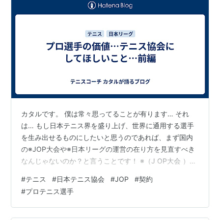
カタルです。 僕は常々思ってることが有ります… それ
は… もし日本テニス界を盛り上げ、世界に通用する選手
を生み出せるものにしたいと思うのであれば、まず国内
の※JOP大会や※日本リーグの運営の在り方を見直すべき
なんじゃないのか？と言うことです！ ※（J OP大会 ）日
本テニス協会が主催する大会、勝ち上がることで日本ラ
#
テニス
#
日本テニス協会
#
JOP
#
契約
ンキングを上げるためのポイントをもらえます。グレー
#
プロテニス選手
ドにより賞金とポイントが異なり、グレードが高いほど
高賞金、高ポイントになります。 ※（ 日本リーグ ）実業
団による日本最高峰のテニス団体戦 これは何年か前に、