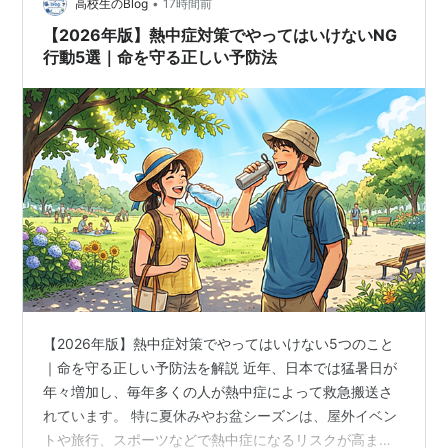
足 激しい運動や作業 エアコンを使…
•
高校生のBlog
17時間前
【2026年版】熱中症対策でやってはいけないNG
行動5選｜命を守る正しい予防法
【2026年版】熱中症対策でやってはいけない5つのこと
｜命を守る正しい予防法を解説 近年、日本では猛暑日が
年々増加し、毎年多くの人が熱中症によって救急搬送さ
れています。 特に夏休みやお盆シーズンは、屋外イベン
トや旅行、スポーツなどで熱中症になるリスクが高まり