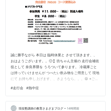
痙攣（ケイレン）の対処用に、塩分濃度０．９％の
飲み物（例： 生理食塩水）
スポーツ・ドリンク（塩分濃度０．１〜０．２％、
糖分濃度３〜５％で、５〜１５℃程度に冷やしたも
の）
携帯電話（現場から、すぐに救急車を呼べるように
するため）
誠に勝手ながら 本日は 臨時休業と させて頂きます、、
おはようございます。。🙂‍↕️ 坊ちゃん主催の 走行会補佐
熱中症対策の参考になるリンク集
役として 奈良界隈を うろついて参ります。 冷蔵庫ごと
は持っていけませんが つべたい飲み物をご用意して 現地
熱中症、熱射病、日射病のホームページ
にて お持ち申し上げます、、さようなら。。。😁 ※ご参
http://www.heat.gr.jp/
加の皆様、本日１日よろしくお願いいたします。 合わせ
#
走行会
#
熱中症
て、各自、熱中症対策をお願いいたします。
熱と日光に長時間さらされないよう注意しまし
ょう。
•
現役塾講師の教育さまざまブログ
14時間前