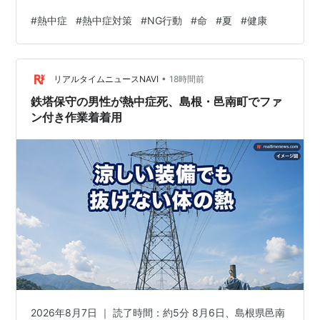
ます。 「水を飲んでいるから大丈夫」 「若いから熱中症
#
熱中症
#
熱中症対策
#
NG行動
#
命
#
夏
#
健康
にはならない」 そんな油断が、思わぬ体調不良につなが
ることもあります。 実は、熱中症対策として行っている
ことの中には、逆効果になってしまう行動も少なくあり
•
ません。 この記事でわかること 熱中症対策でやってはい
リアルタイムニュースNAVI
18時間前
けないこと 正しい熱中症予防の方法 今日からできる暑さ
鉄塔保守の男性が熱中症死、島根・邑南町でファ
対策 この記事では、熱中症…
ン付き作業着着用
2026年8月7日 ｜ 読了時間：約5分 8月6日、島根県邑南