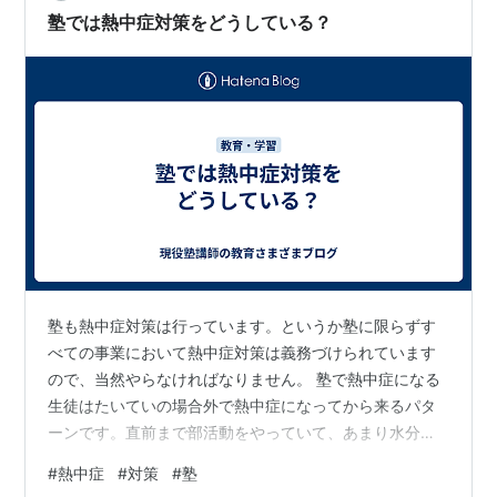
汗をかいたら水分と塩分を補給しましょう。
塾では熱中症対策をどうしている？
蒸し暑さ、急な暑さは危険度が倍増します。
スポーツや炎天下での労働では、水分補給が必
要です。
エンジンを止めた車内には、短時間でもとどま
らないようにしましょう。
ちょっとでもおかしいと思ったら、我慢せずに
すぐ医療機関へ行きましょう。
参考
塾も熱中症対策は行っています。というか塾に限らずす
かつては高温多湿の作業環境で発症するものを熱射病、
べての事業において熱中症対策は義務づけられています
日光の直射で発症するものを日射病と言い分けていた
ので、当然やらなければなりません。 塾で熱中症になる
生徒はたいていの場合外で熱中症になってから来るパタ
が、その発症メカニズムは全く同じものであり、最近で
ーンです。直前まで部活動をやっていて、あまり水分も
は熱中症の用語に統一されつつある。
とれずにそのまんま来て意識朦朧、みたいな。 いちおう
#
熱中症
#
対策
#
塾
塾では熱中症のための経口補水液っていうんですかね、
関連キーワード