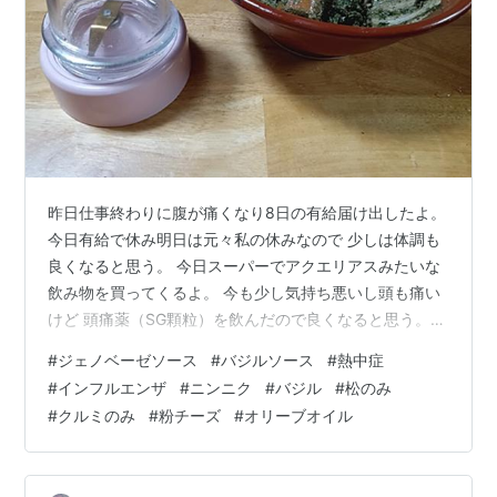
【熱疲労】
原因
多量の発汗に水分・塩分補給が追いつかず、脱水
症状になったときに発生。
治療
輸液と冷却療法を行う。
昨日仕事終わりに腹が痛くなり8日の有給届け出したよ。
【熱射病】
今日有給で休み明日は元々私の休みなので 少しは体調も
原因
良くなると思う。 今日スーパーでアクエリアスみたいな
視床下部の温熱中枢まで障害されたときに、体温
飲み物を買ってくるよ。 今も少し気持ち悪いし頭も痛い
調節機能が失われることにより生じる。
けど 頭痛薬（SG顆粒）を飲んだので良くなると思う。
私は夏バテにはクジラ肉の味噌汁（具材沢山）を作って
治療法
#
ジェノベーゼソース
#
バジルソース
#
熱中症
乗り切ります。 今日朝早く起きたので午前４時前頃・・
緊急入院で速やかに冷却療法を行う。
#
インフルエンザ
#
ニンニク
#
バジル
#
松のみ
涼しい時にバジルの葉っぱを取りました。 ジェノベーゼ
#
クルミのみ
#
粉チーズ
#
オリーブオイル
ソースを作るため・・ 材料は前もって買ってあります。
応急処置法
しかし結局機械を使わず昔ながらの擂り鉢を使いまし
た。 どうも隣のフードプロセッサー？ それともミキサ
【迅速さの大切さ】