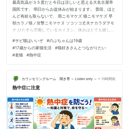
最高気温が３５度だと今日は涼しいと思える大名古屋帝
国民です。 明日からお盆休みが始まります。 普段、ほと
んど有給も取らないで、 雨ニモマケズ 猫ニモマケズ 早
朝カラノ猫ノ攻撃ニモマケヌ ソコソコ丈夫ナカラダヲモ
チ ひたすら労働しているカイヌシ、休みはとても嬉し
い。 休みは、いつもの病院Aと病院Bと（老）ネイルと眉
#
サビ猫はいいぞ
#
のぶちゃんは19歳
と弾丸お伊勢に行くんだー。 あとばバイク掃除して、部
#
17歳からの家猫生活
#
猫好きさんとつながりたい
屋掃除して、お墓も掃除して、のぶとお昼寝するんだー
#
老猫
#
熱中症
✨️ 【ﾊﾗｲﾊﾟｰｲ。のぶちゃんまんぞく。】 さて、のぶ猫は
すっかり良くなりました。 顔や四肢の短い痙攣はあるけ
ど、もともとの頻度と変わらなくなってきまして。 食欲
も爆発。 ガムガム…
•
カウンセリングルーム 聞き専 ～ Listen only ～
15時間前
熱中症に注意