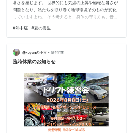
涼しい場所(クーラーの入っているところ、風通し
暑さを感じます。 世界的にも気温の上昇や極端な暑さが
の良い日陰など)で休ませる。症状に応じて、必要
問題となり、私たちを取り巻く地球環境そのものが変化
な冷却を行う。
していますよね。 そう考えると、身体の守り方も、昔と
水分補給
まったく同じではいられないのかもしれません。 先日、
#
熱中症
#
夏の養生
意識がはっきりしている場合に限り、水分補給を
高校生の息子が合宿に行ってきました。 普段なら疲れて
おこなう。意識障害がある、吐き気がある場合に
帰ってきても、寝ればそれなりに復活するのですが、今
は、医療機関での輸液が必要となる。
回は少し様子が違いました。 合宿そのものの疲労に、こ
•
の暑さが重なり、軽い熱中症のような状態になってしま
@koyanの小言
5時間前
やってはいけないこと
ったんです。 「若いから大丈夫」と、どこかで思ってい
臨時休業のお知らせ
解熱鎮痛剤の投与
た私も反省しました。 熱中症というと…
【準備しておくもの】
冷却剤（氷嚢、アイスパックなどと、冷水を作るた
めに十分な量の氷）
送風器具（送風できるものならば、団扇、扇風機、
服など、どのようなものでも可）
水 もしくは ゆるいお湯（可能ならば、霧吹きを用意
し、その中に水を入れておく）