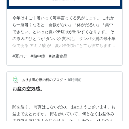
今年はすごく暑いって毎年言ってる気がします。 これか
ら一層暑くなると「食欲がない」「体がだるい」「集中
できない」といった夏バテ症状が出やすくなります。 そ
の原因のひとつが タンパク質不足。 タンパク質の最小単
位である アミノ酸 が、夏バテ対策にとても役立ちます。
気温が上がると、食欲が落ちてそうめんなど冷たい麺や
#
夏バテ
#
熱中症
#
健康食品
炭水化物中心の食事 に偏りがちになり、冷たい飲み物を
摂りがちです。 すると体の材料となるタンパク質が不足
し、だるさや疲れやすさ、集中力の低下といった夏バテ
•
の症状が現れやすくなります。 こうした不調を和らげる
ありま道心療内科のブログ
19時間前
うえで役立つのが、タンパク質の最小単位であるアミノ
お盆の空気感。
酸です。 アミノ酸の中でも、特…