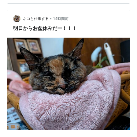
ああいうドリンクを常備しています。あと氷。 塾の中で
猛暑
熱中症になるパターンは基本的にないと思います。生徒
•
が入ってくる時間帯にはきちんとクーラーをきかせて部
ネコと仕事する
14時間前
屋を冷ましておきますので。むしろ職員が朝イチで来て
明日からお盆休みだー！！！
クーラーがまだきいてない中で仕事して熱中症に…