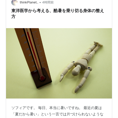
ー？ とにかく上手くいかな…
•
thinkPlanet..
4時間前
意識障害を伴うような熱中症（?度程度）においては、
東洋医学から考える、酷暑を乗り切る身体の整え
迅速な医療処置が、生死を左右する。発症から２０分以
方
内に体温を下げることができれば、確実に救命できると
もいわれている。実際、熱中症になった者を、医療機関
へと搬送する場合、下のような二通りの方法が考えられ
ると思われます。
救急車による搬送
それ以外、自家用車、タクシーなどでの搬送
【医療機関に運ぶまでの手当て】
休息
安静にさせる。そのための安静を保てる環境へと
運ぶこととなる。衣服を緩める、また、必要に応
じて脱がせ、体を冷却しやすい状態とする。
ソフィアです。 毎日、本当に暑いですね。 最近の夏は
冷却
「夏だから暑い」という一言では片づけられないような