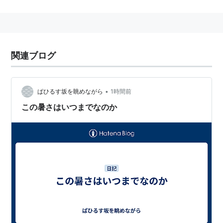
反応より生じた失調状態から、全身の臓器の機能不全に
至るまでの、連続的な病態。このページでは熱中症の種
類と症状、原因、治療法、応急処置法、対策法について
紹介する。
関連ブログ
熱中症の種類
•
ぱひるす坂を眺めながら
1時間前
【熱中症の類型】
この暑さはいつまでなのか
熱中症は以下のようなものがある。
熱波により主に高齢者に起こるもの
幼児が高温環境で起こるもの
暑熱環境での労働で起こるもの
スポーツ活動中に起こるもの
死亡事故につながるケースもある。一般に「暑い環境で
起こるもの」と思われがちだが、スポーツや活動中にお