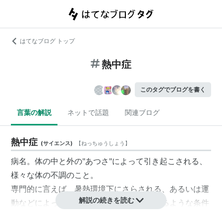
はてなブログ トップ
熱中症
このタグでブログを書く
言葉の解説
ネットで話題
関連ブログ
熱中症
(
サイエンス
)
【
ねっちゅうしょう
】
病名。体の中と外の"あつさ"によって引き起こされる、
様々な体の不調のこと。
専門的に言えば、暑熱環境下にさらされる、あるいは運
解説の続きを読む
動などによって体の中でたくさんの熱を作るような条件
下にあった者が発症し、体温を維持するための生理的な