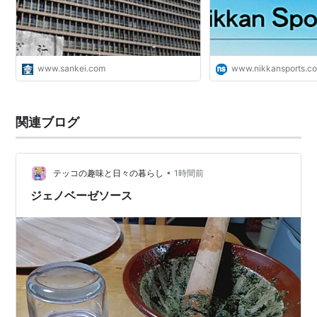
種類別原因と治療法
【熱失神】
原因
www.sankei.com
www.nikkansports.c
直射日光の下での長時間行動や高温多湿の室内で
起きる。発汗による脱水と末端血管の拡張によっ
て、体全体の血液の循環量が減少した時に発生。
関連ブログ
治療
輸液と冷却療法を行う。
•
テッコの趣味と日々の暮らし
1時間前
【熱痙攣】
ジェノベーゼソース
原因
大量の発汗後に水分だけを補給して、塩分やミネ
ラルが不足した場合に発生。
治療
食塩水の経口投与を行う。