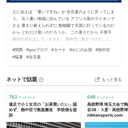
いては、体内の筋肉から大量の熱を発生することや、脱
水などの影響により、寒いとされる環境でも発生しう
人に会えば 「暑いですね」が 合言葉のように言ってしま
う。 元々暑い地域に住んでいる アフリカ産のライオンで
る。実際、11月などの冬季でも死亡事故が起きている。
さえ 暑さに耐えられずに 動物園で天国に行っているのだ
また、運動開始から比較的短時間（30分程度から）で
から どれだけ暑いのだろうか。 この暑さだから 不要不
発症する例もみられる。
急のの外出はしていません。 熱中症に気をつけましょ
う。 #かにのお宿 #活動 #関西 #新型コロナウイルス #ス
【熱中症の種類と症状】
#
関西
#
gooブログ
#
カード
#
かにのお宿
#
熱中症
マートフォン #ちゅう紋次郎の館 #カード #gooブログ#
#
猛暑
#
合言葉
春ドラマ#サバ缶#宇宙#夢
熱失神
熱痙攣
熱疲労
熱射病
意識
消失
正常
正常
高度な障害
ネットで話題
もっと見る
体温
正常
正常
〜39℃
40℃以上
皮膚
正常
正常
冷たい
高温
783
646
ブックマーク
ブックマーク
遠足で小１女児の「お茶買いたい」認
高校野球 埼玉大会で
発汗
+
+
+
-
めず、熱中症で救急搬送 学校側を提
谷38・３度 - 高校野球
重症度
1度
1度
2度
3度
訴
nikkansports.com