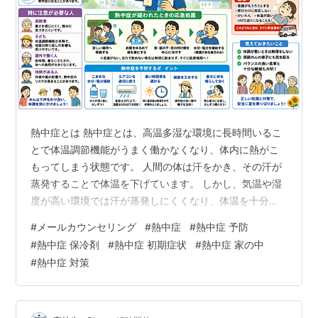
熱中症とは 熱中症とは、高温多湿な環境に長時間いるこ
とで体温調節機能がうまく働かなくなり、体内に熱がこ
もってしまう状態です。 人間の体は汗をかき、その汗が
蒸発することで体温を下げています。 しかし、気温や湿
度が高い環境では汗が蒸発しにくくなり、体温を十分に
下げられなくなります。 その結果、脱水や体温の上昇が
#
メールカウンセリング
#
熱中症
#
熱中症 予防
起こり、軽症から重症までさまざまな症状が現れます。
#
熱中症 保冷剤
#
熱中症 初期症状
#
熱中症 家の中
重症化すると意識障害や臓器障害を起こし、命に関わる
#
熱中症 対策
こともあります。 近年は猛暑日が増えており、屋外だけ
でなく室内でも熱中症になる人が増えています。 熱中症
とは 熱中症の主な原因 気温・湿度の上昇 水分・塩分不