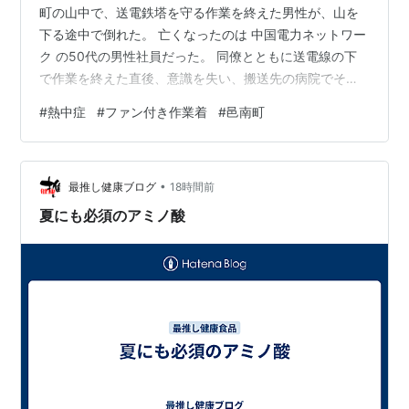
町の山中で、送電鉄塔を守る作業を終えた男性が、山を
下る途中で倒れた。 亡くなったのは 中国電力ネットワー
ク の50代の男性社員だった。 同僚とともに送電線の下
で作業を終えた直後、意識を失い、搬送先の病院でその
日のうちに死亡が確認された。 死因は 熱中症の疑い と
#
熱中症
#
ファン付き作業着
#
邑南町
されている。 そして男性は、ファンで風を送る「涼し
い」はずの作業着を着ていた。 暑さ対策の装備を身につ
けていた人が、なぜ熱中症で命を落としたのか。 この記
•
事でわかること 邑南町の山中で何が起きたか、中国電力
最推し健康ブログ
18時間前
ネットワーク社員死亡 ファン付き作業着を着ていて、な
夏にも必須のアミノ酸
ぜ熱中症で亡くなっ…