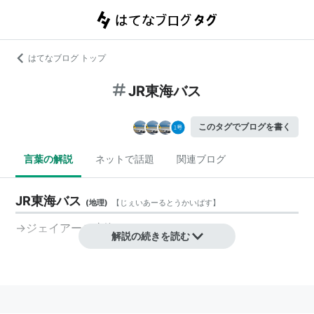
はてなブログ トップ
JR東海バス
このタグでブログを書く
言葉の解説
ネットで話題
関連ブログ
JR東海バス
(
地理
)
【
じぇいあーるとうかいばす
】
→
ジェイアール東海バス
解説の続きを読む