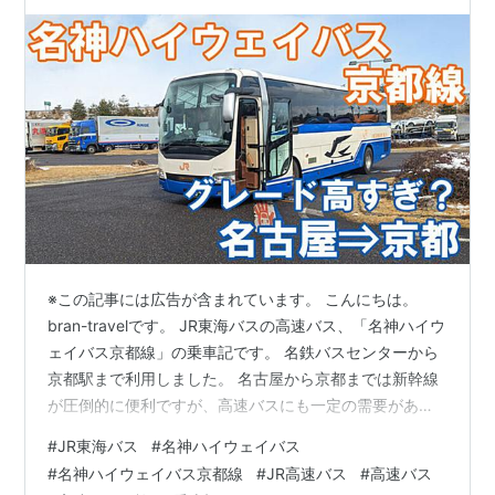
※この記事には広告が含まれています。 こんにちは。
bran-travelです。 JR東海バスの高速バス、「名神ハイウ
ェイバス京都線」の乗車記です。 名鉄バスセンターから
京都駅まで利用しました。 名古屋から京都までは新幹線
が圧倒的に便利ですが、高速バスにも一定の需要があり
ます。 今回は、座席のグレードが高いと評判のJR東海バ
#
JR東海バス
#
名神ハイウェイバス
スの便を利用しました。 ゆったりとした座席で、名古屋
#
名神ハイウェイバス京都線
#
JR高速バス
#
高速バス
から京都までのんびりと高速バスの旅を楽しみません