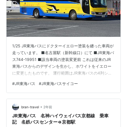
1/25 JR東海バスにドクターイエロー塗装を纏った車両が
走っています。 ■名古屋駅（新幹線口）にて ■JR東海バ
ス744-19951 ■該当車両の塗装変更前 これは従来のJR
東海バスからのデザインを生かし、ホワイトをイエロー
に変更したものです。 運行範囲はJR東海バスの4列シー
トで運行される高速路線すべて、よって関西、北陸、東
#
JR東海バス
#
JR東海バスサイコー
海、東京で見ることができます。これまでＪＲ東海に
は、この塗装の車両はありましたが、一般人は見学会く
らいしか乗れずいつ走るかもわからない訓練車でした。
•
■こちらが訓練車 今回は高速バス運用なので、その運用
bran-travel
2年前
も公開され「いつ」「どこで」と言うのが簡単にわかる
JR東海バス 名神ハイウェイバス京都線 乗車
ようになっています…
記 名鉄バスセンター⇒京都駅