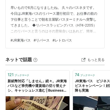
早いもので6月になりましたね。 久々のバスネタです。
今日はJR東海バスのリバース運行初日で、お仕事の前の
ヲ仕事と言うことで朝名古屋駅バスターミナルへ突撃し
てきました。 ◆リバースラッピングバス（H74-2205）
このリバースと言うのはその意味合いはあれど、簡単に
言えばバス車体の青と白の部分が反転しているもので
#
JR東海バス
#
リバース
#
レトロバス
す。で、リバース。 ◆通常塗装（左）との比較 そのリバ
ース運行初日は、名古屋8:00発名神高速線大阪駅行に入
りました。プラス8:00発東名高速線の新東名スーパーラ
ネットで話題
もっと見る
イナーにレトロバスも入り、バスターミナルはマニアで
ごった返し。たかだか10分ほどでしたが、楽しい時間を
過ごさせて頂きました。 …
121
74
ブックマーク
ブックマーク
新紙幣対応「しません」続々。JR東海
JR東海バス ビジネ
バスなど券売機や運賃箱の切り替えナ
ビスキャンペーン！好
シ、キャッシュレス進む | Business
降も実施
Insider Japan