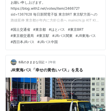
お願い申し上げます。
https://blog.with2.net/votes/item/246672?
sid=1367628 毎日新聞電子版 東京BRT 東京駅方面への
路線延伸 東京都が年内に方針公表へ mainichi.jp KIT KIT
おいしい旅 下総屋(東京都墨田区) Katsuグルメチャンネ
#
国土交通省
#
東京都
#
はとバス
#
東京BRT
ル 下総屋(東京都墨田区) YAHOO！JAPANニュース しも
#
東京都交通局
#
東京駅
#
JRバス関東
#
JR東海バス
べ 東京都墨田区 あのお店は何処？ BSーTBS「町中華で
#
西日本JRバス
#
JRバス中国
飲ろうぜ」で 本所吾妻橋のお店が登場しました！
https://news.yahoo.co.jp/expert/art…
•
B高のきままな日記
2年前
JR東海バス「幸せの黄色いバス」を見る