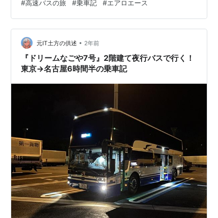
#
高速バスの旅
#
乗車記
#
エアロエース
か？ この記事はこのような方におすすめ！ 名神ハイウェ
イバス京都線を利用する方 名古屋から京都まで格安で行
きたい方 JR東海バスが好きな方 名古屋から京都まで高速
バスで行きたい…
•
元IT土方の供述
2年前
『ドリームなごや7号』2階建て夜行バスで行く！
東京→名古屋6時間半の乗車記