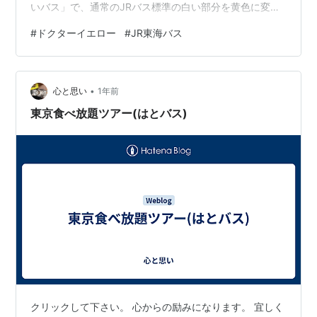
いバス」で、通常のJRバス標準の白い部分を黄色に変え
たもので、ほとんど新幹線のドクターイエローと同じ配
#
ドクターイエロー
#
JR東海バス
色になっています。 このバスがいよいよ今月で見納めに
なるため、名古屋駅前でカメラに収めることにしまし
た。 本日の運行は名古屋－福井を１往復するもので、午
•
前10時に名鉄バスセンターを出発し、JR名古屋駅前に寄
心と思い
1年前
って10:15に発車し、福井まで往復して名古屋に夜帰って
東京食べ放題ツアー(はとバス)
くるというものです。それでは…
クリックして下さい。 心からの励みになります。 宜しく