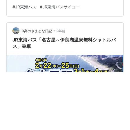
名枠に当選、最後の撮影会に参加したものです。 これは
#
JR東海バス
#
JR東海バスサイコー
午前中で静かな撮影会、いかんせん30名だけですから
ね。 しっかり型式撮影を楽しむことが出来ました。 午後
は一般参加もありで、物販もあったりこちらはいつもの
•
撮影会と言ったところで少しだけお金を落としてきまし
B高のきままな日記
2年前
た。 会場で多くのお知り合いの方々ともお会いし、情報
JR東海バス「名古屋～伊良湖温泉無料シャトルバ
交換や雑談をして会場を後…
ス」乗車