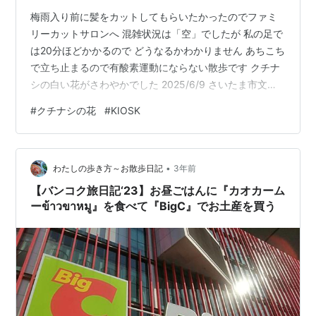
梅雨入り前に髪をカットしてもらいたかったのでファミ
リーカットサロンへ 混雑状況は「空」でしたが 私の足で
は20分ほどかかるので どうなるかわかりません あちこち
で立ち止まるので有酸素運動にならない散歩です クチナ
シの白い花がさわやかでした 2025/6/9 さいたま市文化
センターの図書館前 カットサロンの待ち人数は1人でラッ
#
クチナシの花
#
KIOSK
キーでした ちょっと見ぬ間に街は変化するものですね
2025/6/9 JR武蔵浦和駅構内 KIOSK がキャッシュレス店
舗になっていました （人手不足で半日営業になったのも
•
最近のことだと思ったけど） 性善説で日本の社会は成り
わたしの歩き方～お散歩日記
3年前
立つのかしら？ 無人のように見えたけど どんな仕組…
【バンコク旅日記‘23】お昼ごはんに『カオカーム
ーข้าวขาหมู』を食べて『BigC』でお土産を買う