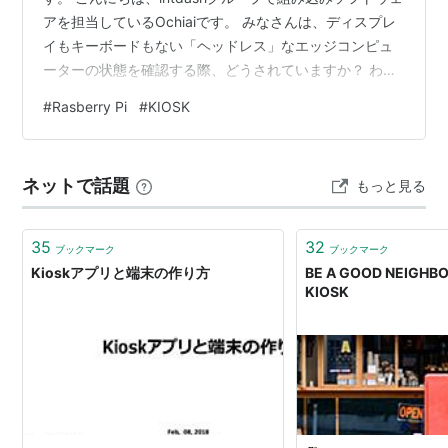
アを担当しているOchiaiです。 みなさんは、ディスプレ
イもキーボードもない「ヘッドレス」なエッジコンピュ
ーターの状態を確認する際、どうされていますか？ わざ
わざノートPCを開いてLANケーブルで繋いだり、HDMI
#
Rasberry Pi
#
KIOSK
モニターと電源タップを探し回ったり……。現場でのこう
した作業は、物理的な準備だけで一苦労です。 aptpodで
はこうした課題に対し、専用ディスプレイデバイスの仕
ネットで話題
もっと見る
組みも準備してあります。ただ今回はエンジニアの遊び
心として、それとは別の仕組み…
35
32
ブックマーク
ブックマーク
Kioskアプリと端末の作り方
BE A GOOD NEIGHB
KIOSK