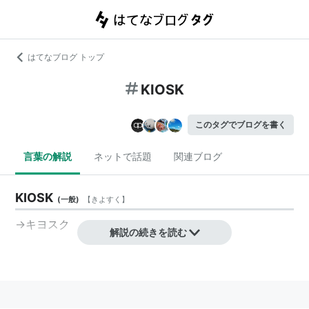
はてなブログ トップ
KIOSK
このタグでブログを書く
言葉の解説
ネットで話題
関連ブログ
KIOSK
(
一般
)
【
きよすく
】
→キヨスク
解説の続きを読む