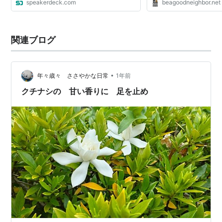
speakerdeck.com
beagoodneighbor.net
関連ブログ
•
年々歳々 ささやかな日常
1年前
クチナシの 甘い香りに 足を止め