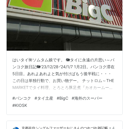
はいタイ🌺ソムタム娘です。 🐘タイに永遠の片思い～バ
ンコク旅日記🐘‘23/12/28-‘24/1/7 1月2日。バンコク滞在
5日目。あれよあれよと気が付けばもう後半戦に・・・
この日は単独行動で、お買い物デー。 チットロム～THE
MARKETでタイ料理、とろとろ豚足煮『カオカームー』
を食べる 甘じょっぱい味付けは日本人好みのタイ料理～
#
バンコク
#
タイ土産
#
BigC
#
海外のスーパー
豚足煮込みごはん タイ土産～タイの調味料やお菓子を買
#
KIOSK
うならBigCでがおすすめ 今回の戦利品 おまけ・BTS構内
にこんなコンビニができてた「TURTLE」 チットロム～
THE MARKETでタイ料理、とろとろ豚足煮『カオカーム
•
京都在住シングルファーザーおじさんのつれづれ雑記帳
4
ー』を食べる お昼前。プロンポン駅か…