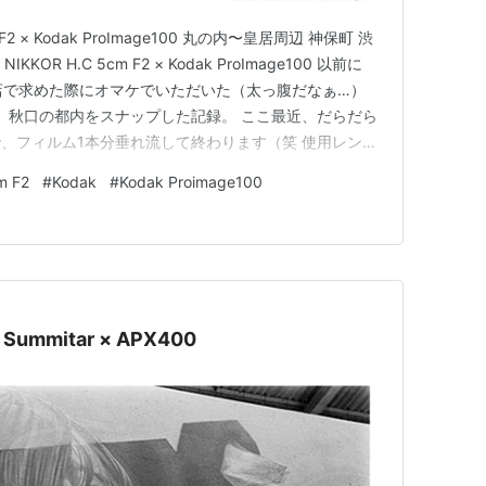
5cm F2 × Kodak ProImage100 丸の内〜皇居周辺 神保町 渋
IKKOR H.C 5cm F2 × Kodak ProImage100 以前に
メラ店で求めた際にオマケでいただいた（太っ腹だなぁ…）
0を詰めて、秋口の都内をスナップした記録。 ここ最近、だらだら
、フィルム1本分垂れ流して終わります（笑 使用レンズ
F2。久々の出動だったけど、 「…いいレンズだな」 と、…
m F2
#
Kodak
#
Kodak Proimage100
Summitar × APX400