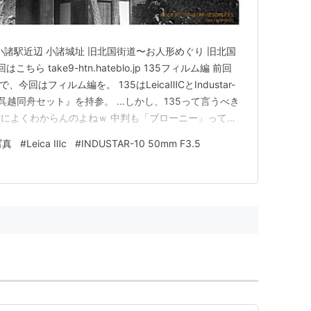
 小諸駅近辺 小諸城址 旧北国街道〜お人形めぐり 旧北国
ら take9-htn.hateblo.jp 135フィルム編 前回
今回はフィルム編を。 135はLeicaⅢCとIndustar-
くる呉越同舟セット』を持参。 …しかし、135って言うべき
だによくわからんのよねｗ 中判も「ブローニー」って言
…。まぁいいんだけど。 とにかく、この組み合わせの顛末
写真
#
Leica Ⅲc
#
INDUSTAR-10 50mm F3.5
o.jp ぜ…