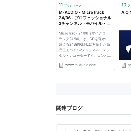
も、
11
10
ブックマーク
ブ
に向
M-AUDIO - MicroTrack
A.O.
多機能な
24/96 - プロフェッショナル
2チャンネル・モバイル・デ
ジタル・レコーダー
MicroTrack 24/96（マイクロト
ラック24/96）は、CDを遥かに
超える24Bit96kHzに対応した高
品位モバイル2チャンネル・デジ
タル・レコーダーです。コンパク
トフラッシュやマイクロドライブ
www.m-audio.com
a
にWAVやMP3ファイルで録音で
き、フィールド・レコーディン
グ、バンド/個人の練習、社内の
ミーティング、トレーニング、授
業や集会など...
関連ブログ