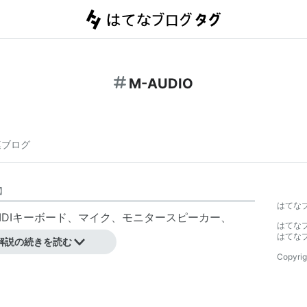
M-AUDIO
連ブログ
】
はてな
IDIキーボード、マイク、モニタースピーカー、
はてな
Poweredなど。
はてな
解説の続きを読む
Copyrig