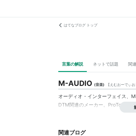
はてなブログ トップ
言葉の解説
ネットで話題
関
M-AUDIO
(
音楽
)
【
えむおーでぃお
オーディオ・インターフェイス、M
DTM関連のメーカー。ProToolsM-
関連ブログ