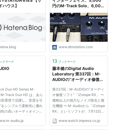
KEYSTATION 61ES 【サ
インターフェイス、5,000
ドハウス】
円のM-Track Solo、6,000
円のM-Track Duoは使える
のか、試してみた!
atena.blog
www.dtmstation.com
13
ックマーク
ブックマーク
UDIO
藤本健のDigital Audio
Laboratory 第337回：M-
AUDIOの“オーディオ修復ソ
フト”「iZotope RX」
ck Duo HD Series M-
第337回：M-AUDIOの“オーディ
o M-Track Duo HD は、あら
オ修復ソフト”「iZotope RX」 〜
録音環境で活躍し、音質を引
価格以上の強力なノイズ除去と復
げるシンプルで柔軟性に優れ
元機能 〜 M-Audioから「iZotope
頼性の高いオーディオインタ
RX」というソフトが、7月12日に
ェイスです。 音楽制作を始
発売された。ジャンルとして「コ
ww.m-audio.jp
www.watch.impress.co.jp
ばかりの方にも、コンテンツ
ンプリート・オーディオ・レスト
の頼れる相棒をお探しの方に
レーション・ソフトウェア」とな