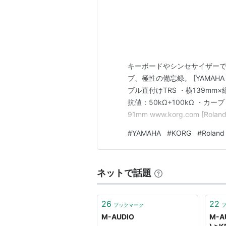
キーボードやシンセサイザー
ブ、極性の備忘録。 [YAMAHA 
ブル直付けTRS ・横139mm×縦276
抗値：50kΩ+100kΩ ・カー
91mm www.korg.com [Ro
2mケーブル直付けTRS ・横86mm
#
YAMAHA
#
KORG
#
Roland
ネットで話題
26
22
ブックマーク
M-AUDIO
M-A