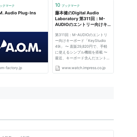
ポッドキャストの音質をさら
っており、は単なるノイズリダク
10
ックマーク
ブックマーク
上させたい方にも―― この
ションというだけでない、オー...
M. Audio Plug-Ins
藤本健のDigital Audio
...
Laboratory 第311回：M-
AUDIOのエントリー向けキ
ーボード「KeyStudio 49i」
第311回：M-AUDIOのエントリ
～ 直販29,820円で、手軽に
ー向けキーボード「KeyStudio
使えるシンプル機能を搭載
49i」 〜 直販29,820円で、手軽
～
に使えるシンプル機能を搭載 〜
最近、キーボード含んだエントリ
ーユーザー向けのDTMセットが
om-factory.jp
www.watch.impress.co.jp
いくつか出てきている。年末に
M-AUDIOが「KeyStudio 49i」と
いうものを発売し、2月1日には
YAMAHAがUSBキーボードスタ
ジオ「KXシリーズ」...