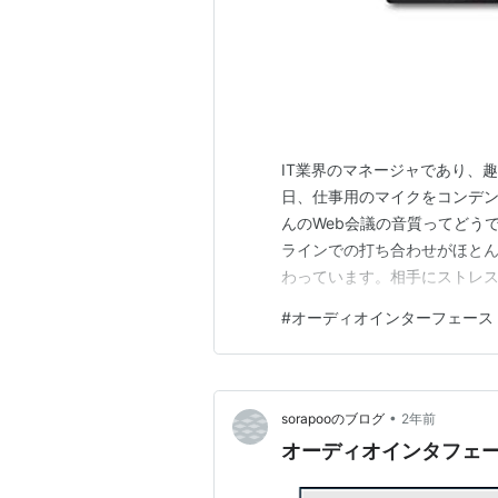
IT業界のマネージャであり、
日、仕事用のマイクをコンデ
んのWeb会議の音質ってどうですか？
ラインでの打ち合わせがほと
わっています。相手にストレ
ですからね。 で、そのコンデ
#
オーディオインターフェース
回ご紹介する「M-Audio M-
です。…
•
sorapooのブログ
2年前
オーディオインタフェ