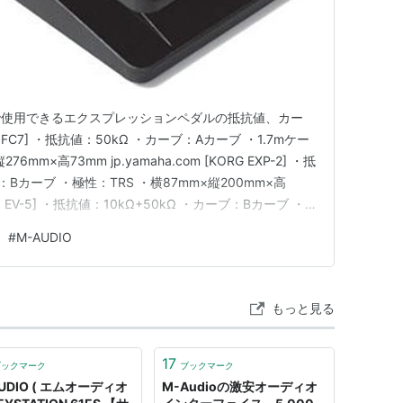
で使用できるエクスプレッションペダルの抵抗値、カー
FC7] ・抵抗値：50kΩ ・カーブ：Aカーブ ・1.7mケー
mm×高73mm jp.yamaha.com [KORG EXP-2] ・抵
ブ：Bカーブ ・極性：TRS ・横87mm×縦200mm×高
land EV-5] ・抵抗値：10kΩ+50kΩ ・カーブ：Bカーブ ・
×縦200mm×高54mm www.roland.com …
#
M-AUDIO
もっと見る
17
ブックマーク
ブックマーク
UDIO ( エムオーディオ
M-Audioの激安オーディオ