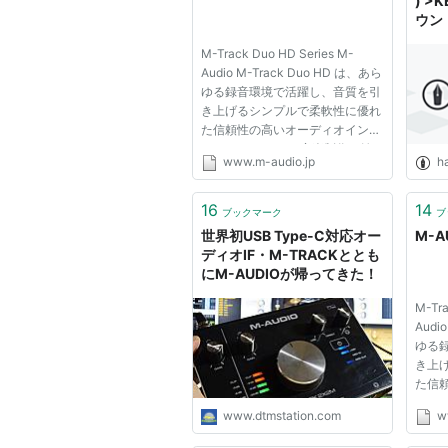
) >
ウン
M-Track Duo HD Series M-
Audio M-Track Duo HD は、あら
ゆる録音環境で活躍し、音質を引
き上げるシンプルで柔軟性に優れ
た信頼性の高いオーディオインタ
ーフェイスです。 音楽制作を始
www.m-audio.jp
h
めたばかりの方にも、コンテンツ
制作の頼れる相棒をお探しの方に
も、ポッドキャストの音質をさら
16
14
ブックマーク
ブ
に向上させたい方にも―― この
世界初USB Type-C対応オー
M-A
多機能な...
ディオIF・M-TRACKととも
にM-AUDIOが帰ってきた！
M-Tra
Audi
ゆる
き上
た信
ーフ
www.dtmstation.com
w
めた
制作