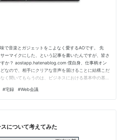
趣味で音楽とガジェットをこよなく愛するAOです。 先
ンサーマイクにした、という記事を書いたんですが、皆さ
 aostapp.hatenablog.com 僕自身、仕事柄オン
んどなので、相手にクリアな音声を届けることに結構こだ
スなく聞いてもらうのは、ビジネスにおける基本中の基本
ンサーマイクをPCに繋ぐために、僕が使っているのが今
#
宅録
#
Web会議
Track Solo」というUSBオーディオインターフェイスなん
ースについて考えてみた