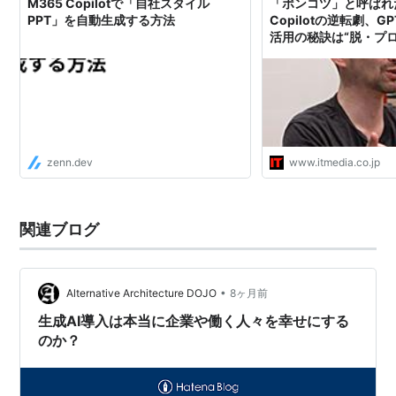
M365 Copilotで「自社スタイル
「ポンコツ」と呼ばれた
PPT」を自動生成する方法
Copilotの逆転劇、
活用の秘訣は“脱・プ
zenn.dev
www.itmedia.co.jp
関連ブログ
•
Alternative Architecture DOJO
8ヶ月前
生成AI導入は本当に企業や働く人々を幸せにする
のか？