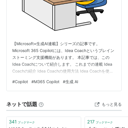
【Microsoft×生成AI連載】シリーズの記事です。
Microsoft 365 Copilotには、Idea Coachというブレイン
ストーミング支援機能があります。 本記事では、この
Idea Coachについて紹介します。 これまでの連載 Idea
Coachの紹介 Idea Coachの使用方法 Idea Coachを使っ
てみる Idea Coachを使用する際のTips 「テーマ」を明
#
Copilot
#
M365 Copilot
#
生成 AI
確に伝える 方向性が決まっている場合は最初に伝える 出
てきた案の調整は視点から行う 利用シーンとメリット、
注意点 利用シーン メリット 注意点 まとめ おまけ
ネットで話題
もっと見る
(Copilot Chatによる本記事の要…
341
217
ブックマーク
ブックマーク