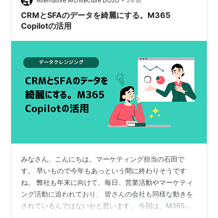
話: 長い説明よりも、短く的確な応答を心がける トピッ
Alternative Architecture DOJO
2年前
ク・変数管理: スムーズな…
CRMとSFAのデータを綺麗にする。M365
Copilotの活用
みなさん、こんにちは。マーケティング担当の石田で
す。 早いもので今年もあっという間に終わりそうです
ね。 弊社も年末に向けて、毎日、営業活動やマーケティ
ング活動に追われており、 皆さんの会社も同様な動きを
されているんではないかと思います。 今回は、M365
Copilotを活用した、「データの名寄せ作業」についての