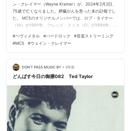
ン・クレイマー（Wayne Kramer）が、2024年2月2日、
75歳で亡くなりました。膵臓がんを患った末の訃報でし
た。 MC5のオリジナルメンバーでは、ロブ・タイナー
（Vo）が1991年、フレッド・スミス（G）が1994年、マ
イケル・デイヴィス（B）が2012年にそれぞれ亡くなっ
#
ヘヴィメタル
#
ハードロック
#
音楽ストリーミング
ており、残されたのがデニス・トンプソン（Ds）だけと
#
MC5
#
ウェイン・クレイマー
なってしまいましたね。 ロックは歴史を重ねる中で、無
数のジャンルにカテゴライズされていきましたが、ヘヴ
ィ・メタル、パンク、ハードコア、ラウド、オルタナを
始め、ことサウンド面の激しさにフォーカスしてロック
•
DON'T PASS MUSIC BY
6年前
史を見ていく…
どんぱす今日の御膳082 Ted Taylor