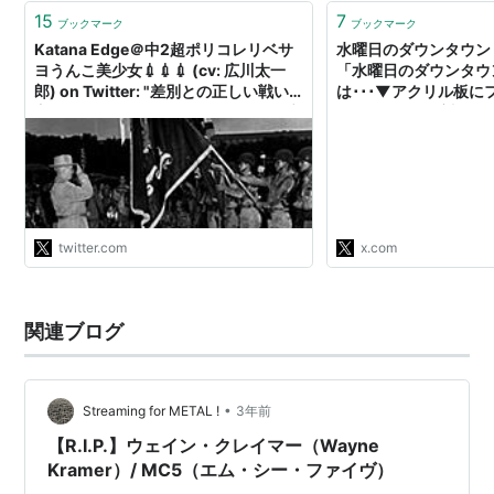
15
7
ブックマーク
ブックマーク
Katana Edge＠中2超ポリコレリベサ
水曜日のダウンタウン on
ヨうんこ美少女💉💉💉 (cv: 広川太一
「水曜日のダウンタウ
郎) on Twitter: "差別との正しい戦い
は･･･▼アクリル板に
方。アメリカ人でありながら差別を受
ドなど…コロナ対策が
けた日系人は命を賭けてまで「自分た
リバリの現場があった
ちは社会の役に立つ」と証明した。そ
りすぎコロナ対策ドッ
のような者に対しては大統領だって敬
行形でド派手なウソつ
礼するのだ。彼らが単に「差別だ」と
水曜日のダウンタウン #
被害者面しているばかりだったらどう
https://t.co/mc5o7N
なったろう？
twitter.com
x.com
http://t.co/aVc0Mc5zOa"
関連ブログ
•
Streaming for METAL !
3年前
【R.I.P.】ウェイン・クレイマー（Wayne
Kramer）/ MC5（エム・シー・ファイヴ）