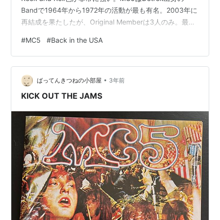
Bandで1964年から1972年の活動が最も有名。2003年に
再結成を果たしたが、Original Memberは3人のみ。最盛
期のMemberはRob Tyner (Vocal) ・ Wayne Kramer
#
MC5
#
Back in the USA
(Guitar) ・ Fred "Sonic" Smith (Guitar) ・ Michael Davis
(Bass) ・Dennis Thompson (Drums)と…
•
ばってんきつねの小部屋
3年前
KICK OUT THE JAMS