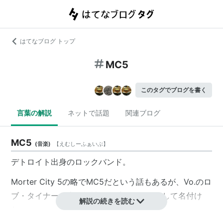
はてなブログ トップ
MC5
このタグでブログを書く
言葉の解説
ネットで話題
関連ブログ
MC5
(
音楽
)
【
えむしーふぁいぶ
】
デトロイト出身のロックバンド。
Morter City 5の略でMC5だという話もあるが、Vo.のロ
ブ・タイナーが車や機械の型番をイメージして名付け
解説の続きを読む
た。