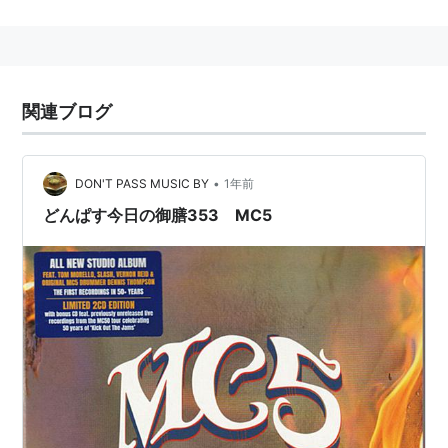
メンバーは
Vocal:Robin Tyner
Guitar:Wayne Kramer
Guitar:Fred Smith
関連ブログ
Bass:Michael Davis
Drums:Dennis Thompson
•
DON'T PASS MUSIC BY
1年前
の五人
どんぱす今日の御膳353 MC5