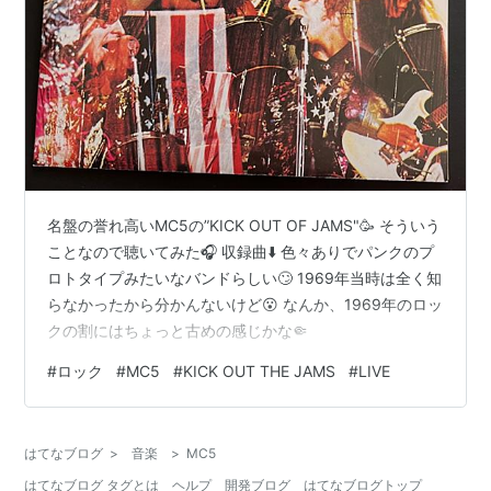
名盤の誉れ高いMC5の”KICK OUT OF JAMS"🥳 そういう
ことなので聴いてみた🎧 収録曲⬇️ 色々ありでパンクのプ
ロトタイプみたいなバンドらしい🙄 1969年当時は全く知
らなかったから分かんないけど😮 なんか、1969年のロッ
クの割にはちょっと古めの感じかな🤏
#
ロック
#
MC5
#
KICK OUT THE JAMS
#
LIVE
はてなブログ
>
音楽
>
MC5
はてなブログ タグとは
ヘルプ
開発ブログ
はてなブログトップ