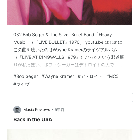
032 Bob Seger & The Silver Bullet Band「Heavy
Music」（『LIVE BULLET』1976） youtu.be はじめに
この曲を聴いたのはWayne Kramerのライヴアルバム
（『LIVE AT DINGWALLS 1979』）だったという邪道振
りが私っぽい。ボブ・シーガーはデトロイトの人で、ウ
ェイン（当時元MC5）もデトロイト人。ううむ、デトロ
#
Bob Seger
#
Wayne Kramer
#
デトロイト
#
MC5
イトはロックシティなんだねえ。 性急なウェイン版に比
#
ライヴ
べると本家はグッと腰が据わってて“ヘヴィ”。ボブさんの
哀愁タフヴォイスも味わい深い。地元デトロイトの聴衆
も大盛り上がり、コール&レスポンス込みで8分以…
•
Music Reviews
5年前
Back in the USA