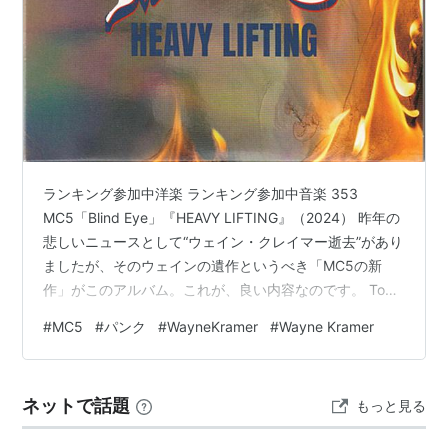
ランキング参加中洋楽 ランキング参加中音楽 353
MC5「Blind Eye」『HEAVY LIFTING』（2024） 昨年の
悲しいニュースとして“ウェイン・クレイマー逝去”があり
ましたが、そのウェインの遺作というべき「MC5の新
作」がこのアルバム。これが、良い内容なのです。 Tom
MorelloやらSlashやら、アメリカンロック（HM/HR）の
#
MC5
#
パンク
#
WayneKramer
#
Wayne Kramer
スターをゲストに迎えているのも豪華だけど、私の様な
原理主義者に嬉しいのは、オリジナル・ドラマーの
Dennis Thompsonが参加してることかな。10曲目の
ネットで話題
もっと見る
「Blind Eye」と続く「Can’t Be Found」に彼のクレジッ
トがあります…