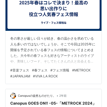
冬の寒さが厳しい日々が続き、春の温かさを求めている
人も多いのではないでしょうか。そこで今回は2025年に
開催を予定されている春フェスの情報についてまとめま
した。大今年の春フェスも好きなアーティストのライブ
や、美味しいフード、そしてたくさんの人と出会える楽
しいイベントが目白押しです。この記事を読めば、きっ
#
音楽フェス
#
春フェス
#
フェス情報
#
METROCK
とあなたも春の訪れが待ち遠しくなるはず！さあ、一緒
#
JAPANJAM
#
VIVA LA ROCK
に最高の春フェスを見つけましょう！ 春フェスの魅力 春
の暖かな気候で音楽を楽しめる 好立地で開催されるフェ
スが多い ファッションやトレンドの発信源にもなってい
る 2025年春フェス厳選紹介 ARABAKI ROCK FEST.25 開
•
Canopusの徒然ものがたり。
2年前
催日時 会場…
Canopus GOES ON!! -05-「METROCK 2024」