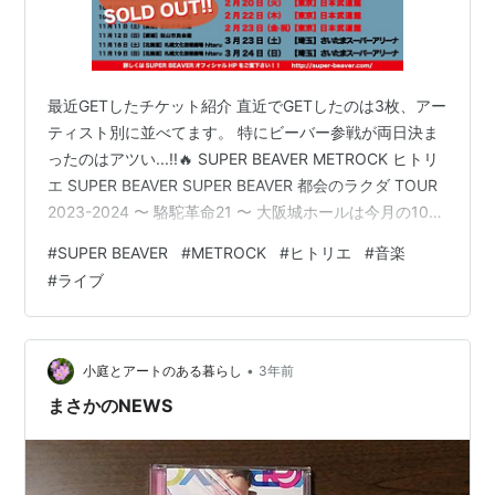
最近GETしたチケット紹介 直近でGETしたのは3枚、アー
ティスト別に並べてます。 特にビーバー参戦が両日決ま
ったのはアツい...!!🔥 SUPER BEAVER METROCK ヒトリ
エ SUPER BEAVER SUPER BEAVER 都会のラクダ TOUR
2023-2024 〜 駱駝革命21 〜 大阪城ホールは今月の10
日、11日。 ついに今日私はそのチケットを2日とも手に
#
SUPER BEAVER
#
METROCK
#
ヒトリエ
#
音楽
入れた！！🔥 神様ありがとうございます。やっぱ悪い事
#
ライブ
もあればいい事もあるんだね...感動。 コロナ前を最後に
ワンマンライブ行ってなくてどうしても今回行きたかっ
たからすごく楽しみ！(ビーバー自体はレディクレで見た)
(…
•
小庭とアートのある暮らし
3年前
まさかのNEWS