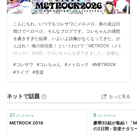
こんにちわ。いつでもコレサワにメロメロ、鼻の皮は日
焼けでベロベロ、そんなブログです。コレちゃんの感想
を書きすぎた結果、いよいよ語彙がなくなってきた。が
んばれ！ 俺の前頭葉！ というわけで『METROCK（メト
ロック） 2026』でコレちゃんを見てきました。会場は大
阪にある海とのふれあい広場 。ちなみにフェスの正式名
#
コレサワ
#
コレちゃん
#
メトロック
#
METROCK
称は『OSAKA METROPOLITAN ROCK FESTIVAL
#
ライブ
#
音楽
2026』だそう。 当初はコレちゃんを5月に見る予定じゃ
なかったけど、東京のメトロックで新曲「ずっと1番にし
てね」をやったのを知ってしまったんです。新曲をライ
ネットで話題
もっと見る
ブでやるのは6月が初披露だろうと勝手に思ってたので、
完…
21
9
ブックマーク
ブックマーク
METROCK 2016
豪華32組が集結！「M
の2日間 - 音楽ナタリ