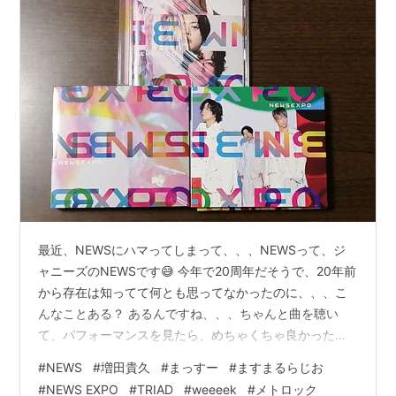
最近、NEWSにハマってしまって、、、NEWSって、ジ
ャニーズのNEWSです😅 今年で20周年だそうで、20年前
から存在は知ってて何とも思ってなかったのに、、、こ
んなことある？ あるんですね、、、ちゃんと曲を聴い
て、パフォーマンスを見たら、めちゃくちゃ良かったん
ですよ😆🎶 厳密に言うと、まっすー（増田貴久）の歌に
#
NEWS
#
増田貴久
#
まっすー
#
ますまるらじお
惚れてしまったのです🤭🎵 まっすーが、テレビの音楽特
#
NEWS EXPO
#
TRIAD
#
weeeek
#
メトロック