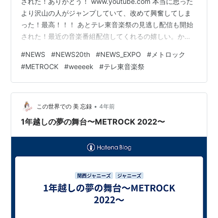
された！ありがとう！ www.youtube.com 本当に思った
より沢山の人がジャンプしていて、改めて興奮してしま
った！最高！！！ あとテレ東音楽祭の見逃し配信も開始
された！最近の音楽番組配信してくれるの嬉しい。かわ
いいにゅすちゃんは59分頃から。直前コメントもかわい
#
NEWS
#
NEWS20th
#
NEWS_EXPO
#
メトロック
い！！ナナナ使い上手すぎ！ ＜2023年7月13日追記：
#
METROCK
#
weeeek
#
テレ東音楽祭
TVerの配信は終わったけどYouTubeにアップしてくれ
た！＞ www.youtube.com ▼直前コメント 🍉#テレ東音
楽祭 2023夏🌻テレビ東京系 ただ今生放送中❣️NEWSさん
からコメントをいただきま…
•
この世界での 美 忘録
4年前
1年越しの夢の舞台〜METROCK 2022〜