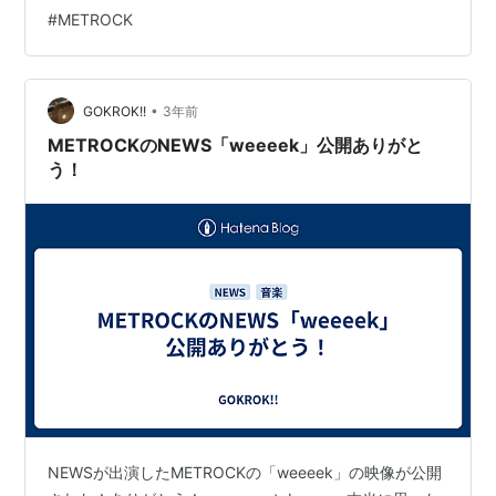
番「THE MUSIC DAY」のシャッフルメドレーで「空と君
#
METROCK
のあいだに」の一節を歌うの聞いて、心を鷲掴みにされ
ました🤭💕 順を追って書くと、・YouTubeの「ジャにの
ちゃんねる」を見てて、中丸くんていいなと思って「ま
すまるらじお」…
•
GOKROK!!
3年前
METROCKのNEWS「weeeek」公開ありがと
う！
NEWSが出演したMETROCKの「weeeek」の映像が公開