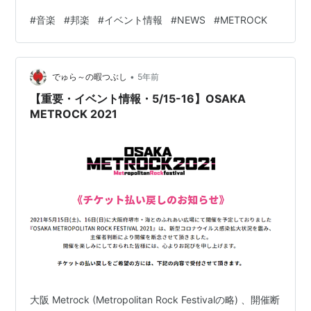
式： metrock.jp COVID-19 感染拡大を受けて、予定日程
#
音楽
#
邦楽
#
イベント情報
#
NEWS
#
METROCK
での開催を断念した OSAKA METROCK でしたが、音楽
ファンの期待に応えるため、Abema TV にて、特別番組
を放送することになったようです。 内容は、過去の…
•
でゅら～の暇つぶし
5年前
【重要・イベント情報・5/15-16】OSAKA
METROCK 2021
大阪 Metrock (Metropolitan Rock Festivalの略) 、開催断