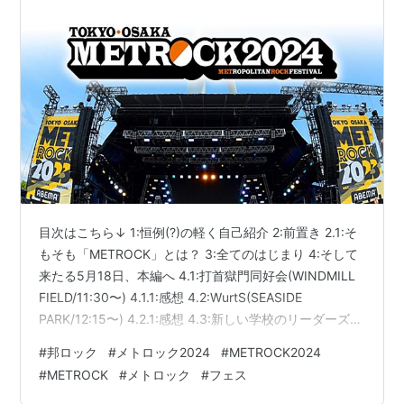
目次はこちら↓ 1:恒例(?)の軽く自己紹介 2:前置き 2.1:そ
もそも「METROCK」とは？ 3:全てのはじまり 4:そして
来たる5月18日、本編へ 4.1:打首獄門同好会(WINDMILL
FIELD/11:30〜) 4.1.1:感想 4.2:WurtS(SEASIDE
PARK/12:15〜) 4.2.1:感想 4.3:新しい学校のリーダーズ
(WINDMILL FIELD/12:20〜) 4.3.1:感想 4.4:GLIM
#
邦ロック
#
メトロック2024
#
METROCK2024
SPANKY(SEASIDE PARK/13:35〜) 4.4.1:感想 4.5:WEST.
#
METROCK
#
メトロック
#
フェス
(WINDMILL FIELD/15:30〜) 4.5.1:感想 4.…