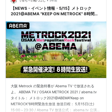
•
でゅら～の暇つぶし
5年前
【NEWS・イベント情報・5/15】メトロック
2021@ABEMA "KEEP ON METROCK" 8時間緊
急生放送
大阪 Metrock の緊急特番が Abema TV で放送される
よ。 ABEMA TV / OSAKA METROCK 2021 / abema.tv
タイトル： メトロック2021@ABEMA“Keep on
METROCK”8時間緊急生放送 放送日程： 5月15日(土)
15:00～23:30 / Abema TV 放送公式： abema.tv 公演公