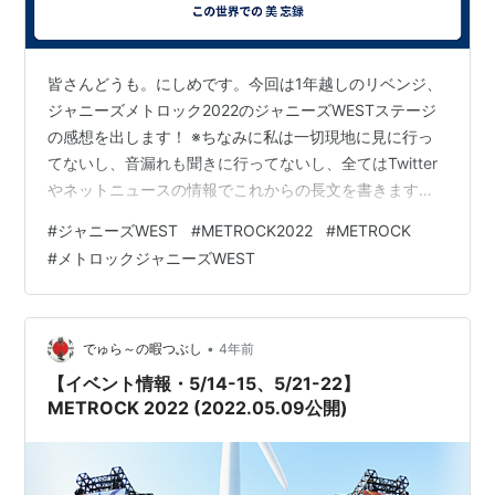
皆さんどうも。にしめです。今回は1年越しのリベンジ、
ジャニーズメトロック2022のジャニーズWESTステージ
の感想を出します！ ※ちなみに私は一切現地に見に行っ
てないし、音漏れも聞きに行ってないし、全てはTwitter
やネットニュースの情報でこれからの長文を書きます。
笑笑 まずはセットリストから。ええじゃないか ズンドコ
#
ジャニーズWEST
#
METROCK2022
#
METROCK
パラダイス Anything goes Big Shot!! サムシング・ニュ
#
メトロックジャニーズWEST
ー 間違っちゃいない アンジョーヤリーナ 週刊うまくい
く曜日 僕らの理由 ムーンライト 証拠 全11曲 何でこんな
にジャニーズWESTって最高なの？？？ まじでセトリが
最高すぎる まずそもそもとして雨…
•
でゅら～の暇つぶし
4年前
【イベント情報・5/14-15、5/21-22】
METROCK 2022 (2022.05.09公開)