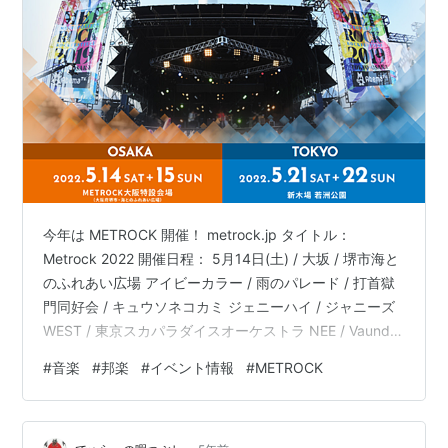
今年は METROCK 開催！ metrock.jp タイトル：
Metrock 2022 開催日程： 5月14日(土) / 大坂 / 堺市海と
のふれあい広場 アイビーカラー / 雨のパレード / 打首獄
門同好会 / キュウソネコカミ ジェニーハイ / ジャニーズ
WEST / 東京スカパラダイスオーケストラ NEE / Vaundy
/ Hakubi / 04 Limited Sazabys / Mr.ふぉるて ヤバイTシ
#
音楽
#
邦楽
#
イベント情報
#
METROCK
ャツ屋さん / yama / LONGMAN / WANIMA / さとうもか
Chilli Beans. / なきごと / ねぐせ。 / リュックと添い寝ご
はん 5月…