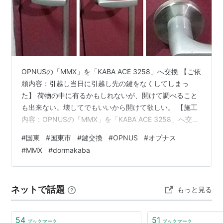
OPNUSの「MMX」を「KABA ACE 3258」へ交換 【ご依
頼内容：引越し当日に引越し先の鍵をなくしてしまっ
た】 荷物の中に有るかもしれないが、開けて調べること
も出来ない。壊してでもいいから開けて欲しい。 【施工
内容：OPNUSの「MMX」を「KABA ACE 3258」へ交
換】 現場は新しいマンションで、こういった建物では付
#
国東
#
国東市
#
鍵交換
#
OPNUS
#
オプナス
いている鍵も新しく、内側のサムターンも防犯タイプで
#
MMX
#
dormakaba
あることがほとんどです。 確認すると、予想通り内側の
サムターンが防犯タイプだった為、破壊による解錠に移
ります。 なお、元の鍵はオプナス(OPNUS)社が出してい
ネットで話題
もっと見る
る「MMX/TX」という形式のシリンダーで、特殊な金
属…
54
51
ブックマーク
ブックマーク