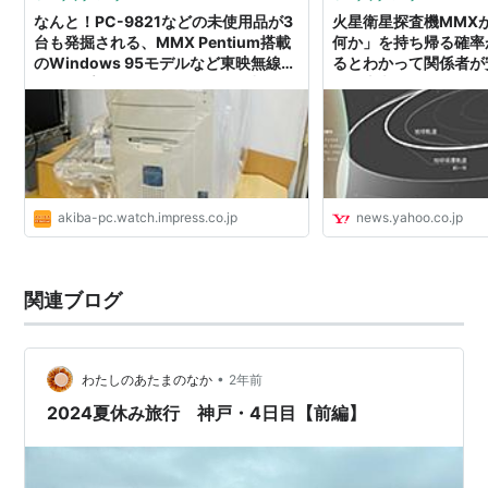
なんと！PC-9821などの未使用品が3
火星衛星探査機MMX
台も発掘される、MMX Pentium搭載
何か」を持ち帰る確率
のWindows 95モデルなど東映無線が
るとわかって関係者が
スタンプラリーの景品として放出
（秋山文野） - エキスパー
ニュース
akiba-pc.watch.impress.co.jp
news.yahoo.co.jp
関連ブログ
•
わたしのあたまのなか
2年前
2024夏休み旅行 神戸・4日目【前編】