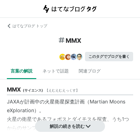
はてなブログ トップ
MMX
このタグでブログを書く
言葉の解説
ネットで話題
関連ブログ
MMX
(
サイエンス
)
【
えむえむえっくす
】
JAXAが計画中の火星衛星探査計画（Martian Moons
eXploration）。
火星の衛星であるフォボスとダイモスを探査、うち1つ
解説の続きを読む
からのサンプルリターンを行う。
探査機を2020年代前半に打ち上げる予定。