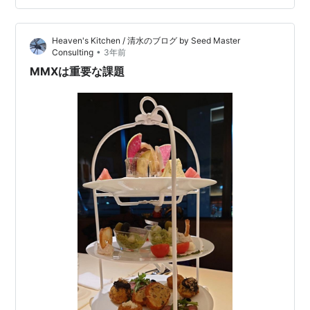
たプラネタリウムにも今年は行くことにした。 わたした
ちは、あちこちの科学館に行くのが好きなので、プラネ
Heaven's Kitchen / 清水のブログ by Seed Master
タリウムもいろんなところで見てきたけれど、ここのプ
•
Consulting
3年前
ラネタリウムが今まで見てきた中で1番面白かった！ 星が
MMXは重要な課題
ひ…