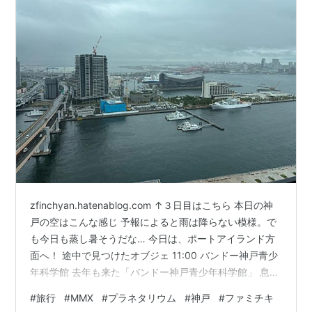
zfinchyan.hatenablog.com ↑３日目はこちら 本日の神
戸の空はこんな感じ 予報によると雨は降らない模様。で
も今日も蒸し暑そうだな… 今日は、ポートアイランド方
面へ！ 途中で見つけたオブジェ 11:00 バンドー神戸青少
年科学館 去年も来た「バンドー神戸青少年科学館」 息子
たちが「今年も行きたい！」と言うので、また来てみ
#
旅行
#
MMX
#
プラネタリウム
#
神戸
#
ファミチキ
た。せっかくなので、去年は時間がなくて見られなかっ