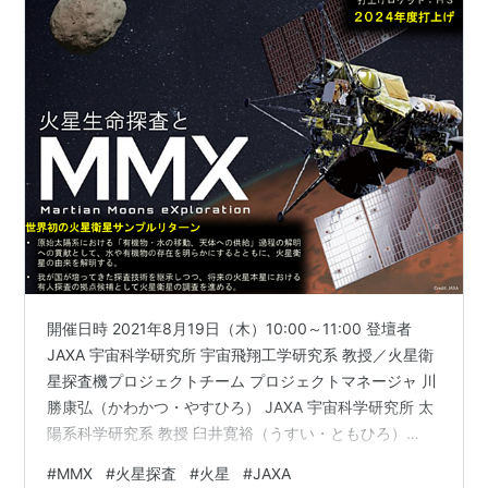
開催日時 2021年8月19日（木）10:00～11:00 登壇者
JAXA 宇宙科学研究所 宇宙飛翔工学研究系 教授／火星衛
星探査機プロジェクトチーム プロジェクトマネージャ 川
勝康弘（かわかつ・やすひろ） JAXA 宇宙科学研究所 太
陽系科学研究系 教授 臼井寛裕（うすい・ともひろ）
JAXA 宇宙科学研究所 太陽系科学研究系 特任助教 菅原春
#
MMX
#
火星探査
#
火星
#
JAXA
菜（すがはら・はるな） 千葉工業大学 惑星探査研究セン