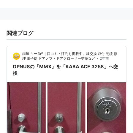
MMX
(
コンピュータ
)
【
えむえむえっくす
】
MultiMedia eXtension
Intel社が開発したマルチメディア向け拡張命令。
関連ブログ
MMX Pentium(P55C)から搭載された。
鍵屋 キー助®｜口コミ・評判も掲載中。鍵交換 取付 開錠 修
•
理 電子錠 ドアノブ・ドアクローザー交換など
2年前
ただしMMX PentiumではFPUと切り替えて使わなけれ
OPNUSの「MMX」を「KABA ACE 3258」へ交
ばいけないことから、x87命令と併用すると効率が落ち
換
るという問題がある。
それとは逆にAMD K6ではMMXの並列動作が出来ない
代わり、x87命令との並列動作が可能となっている。