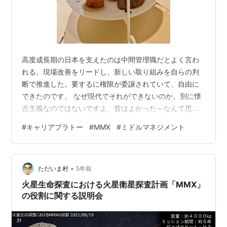
高度成長期の日本を支えたのは中間管理職だとよく言わ
れる。現場改善をリードし、新しい取り組みを自らの判
断で推進した。要するに権限が委譲されていて、自由に
できたのです。 なぜ現代でそれができないのか。別に懐
古主義なのではないですよ。昔はよかった～なんて思っ
ちゃいない。なぜなら環境が今とは全然違うからだ。か
#
キャリアプラトー
#
MMX
#
ミドルマネジメント
の時代を思い出してみよう。世界が経済成長の真っただ
中にあった。生活のレベルアップを目の前の現実として
皆が渇望し、モノに飢えていた。日本人気質の真面目に
•
高品質のものを低コストで作れば、国際競争力はどんど
ただいま村
5年前
ん増していった。良いものを作ればモノは売れ、ライン
火星生命探査における火星衛星探査計画「MMX」
は増強され、工場は増築された。給与も上がり続け家…
の役割に関する説明会