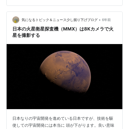
ター 上席研究員 黒澤耕介（くろさわ・こうすけ） 北海
道大学 大学院理学研究院 教授 倉本圭（くらもと・きよ
•
し） （左から川勝氏、臼井氏、菅原氏、黒澤氏、倉本
気になるトピック＆ニュース少し掘り下げブログ
6年前
氏） 中継録画 関連リンク MMX公式…
日本の火星衛星探査機（MMX）は8Kカメラで火
星を撮影する
日本なりの宇宙開発を進めている日本ですが、技術を駆
使しての宇宙開発には本当に 頭が下がります。良い意味