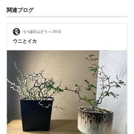
関連ブログ
•
うぺぽのぶどう
2年前
ウニとイカ