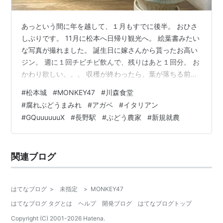
あっという間に年を越して、１月もすでに後半。 おひさ
しぶりです。 11月に松本へ日帰り観光へ。 絵葉書みたい
な写真が撮れました。 誕生日に嫁さんから貰ったお高い
ジン。 週に１回チビチビ飲んで、残りはあと１回分。 お
かわり欲しい。。。 収穫が終わったら、葉が落ちる前に
肥料を撒いて、 寒さ対策に藁を巻いて、 雪が積もる前に
#
松本城
#
MONKEY47
#
川森食堂
仮剪定を行います。 写真は全く撮ってないです。 今後の
#
腐れぶどうまみれ
#
アガベ
#
イタリアン
作業は、２月後半から本剪定を始め、 その後、粗皮剥
#
GQuuuuuuX
#
長野駅
#
ぶどう農家
#
新規就農
き・草かき・藁敷き・芽キズ処理等を行います。 年末は
地元で幼馴染が経営する食堂で飲みました。 初めて頼ん
だ肉炒めがクソ美味かった！ 知り合いに貸した収穫コン
関連ブログ
テナが"腐れぶどうま…
はてなブログ
>
未指定
>
MONKEY47
はてなブログ タグとは
ヘルプ
開発ブログ
はてなブログトップ
Copyright (C) 2001-
2026
Hatena.